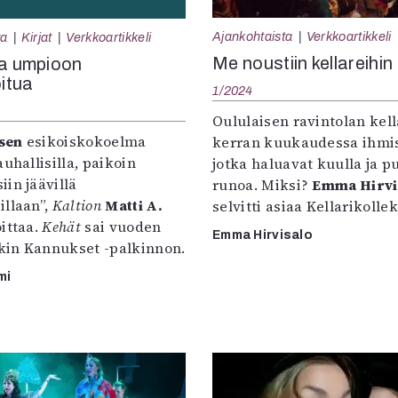
Ajankohtaista
Verkkoartikkeli
ta
Kirjat
Verkkoartikkeli
Me noustiin kellareihin
ja umpioon
itua
1/2024
Oululaisen ravintolan kell
isen
esikoiskokoelma
kerran kuukaudessa ihmis
auhallisilla, paikoin
jotka haluavat kuulla ja 
in jäävillä
runoa. Miksi?
Emma Hirvi
illaan”,
Kaltion
Matti A.
selvitti asiaa Kellarikollekt
oittaa.
Kehät
sai vuoden
Emma Hirvisalo
ikin Kannukset -palkinnon.
mi