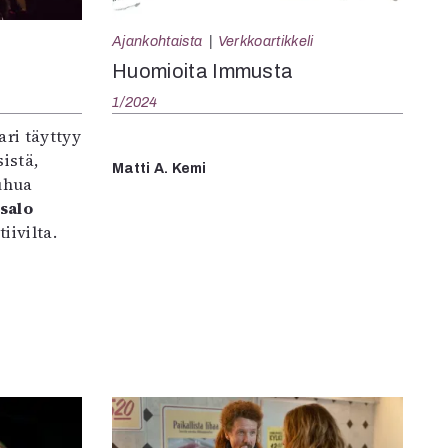
Ajankohtaista
Verkkoartikkeli
Huomioita Immusta
1/2024
ari täyttyy
istä,
Matti A. Kemi
puhua
salo
iivilta.