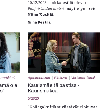
10.12.2023 saakka esillä olevan
Pohjoistuulen metsä
-näyttelyn arvioi
Niina Kestilä
.
Niina Kestilä
oartikkeli
Ajankohtaista
Elokuva
Verkkoartikkeli
tämä ole
Kaurismäeltä pastissi-
s”
Kaurismäkeä
5/2023
a
”Kollegakriitikot ylistävät elokuvaa