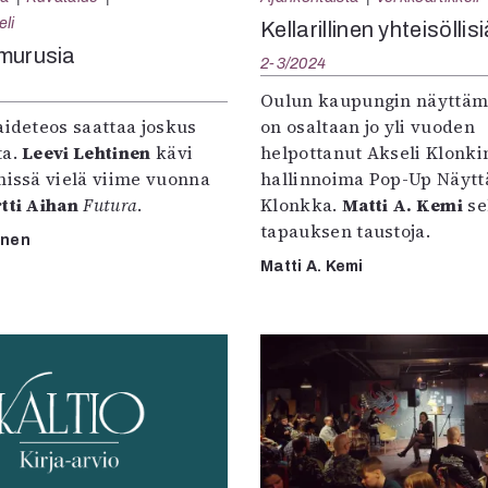
uvataide
eli
Kellarillinen yhteisöllis
Kirjat
murusia
2-3/2024
n English
sitystaide
Oulun kaupungin näyttäm
Arkisto
aideteos saattaa joskus
on osaltaan jo yli vuoden
ta.
Leevi Lehtinen
kävi
helpottanut Akseli Klonki
missä vielä viime vuonna
hallinnoima Pop-Up Näyt
tti Aihan
Futura
.
Klonkka.
Matti A. Kemi
sel
tapauksen taustoja.
inen
Matti A. Kemi