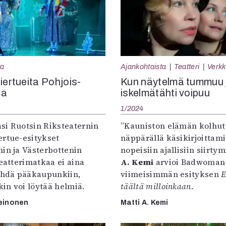
ta
Ajankohtaista
Teatteri
Verkk
iertueita Pohjois-
Kun näytelmä tummuu 
sa
iskelmätähti voipuu
1/2024
asi Ruotsin Riksteaternin
”Kauniston elämän kolhut
ertue-esitykset
näppärällä käsikirjoittami
in ja Västerbottenin
nopeisiin ajallisiin siirtym
Teatterimatkaa ei aina
A. Kemi
arvioi Badwoman
tehdä pääkaupunkiin,
viimeisimmän esityksen
E
in voi löytää helmiä.
täältä milloinkaan
.
einonen
Matti A. Kemi