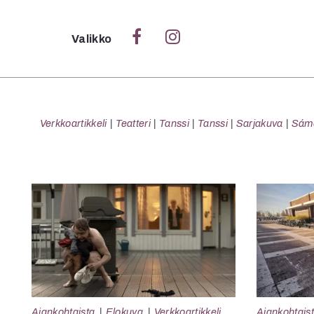
Sulje
Valikko
Ka
Verk
Verkkoartikkeli
Teatteri
Tanssi
Tanssi
Sarjakuva
Sámeg
S
S
Pä
Pap
Ajankohtaista
Elokuva
Verkkoartikkeli
Ajankohtais