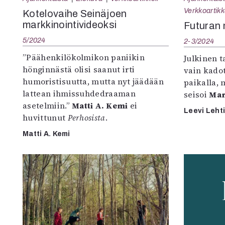
K
Verkkoartikk
Kotelovaihe Seinäjoen
markkinointivideoksi
Futuran 
I
5/2024
2-3/2024
E
”Päähenkilökolmikon paniikin
Julkinen t
hönginnästä olisi saanut irti
vain kado
humoristisuutta, mutta nyt jäädään
paikalla, 
lattean ihmissuhdedraaman
seisoi
Mar
asetelmiin.”
Matti A. Kemi
ei
Leevi Leht
huvittunut
Perhosista
.
Matti A. Kemi