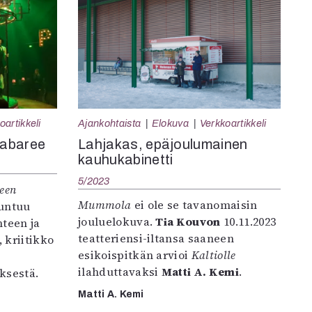
oartikkeli
Ajankohtaista
Elokuva
Verkkoartikkeli
kabaree
Lahjakas, epäjoulumainen
kauhukabinetti
5/2023
een
Mummola
ei ole se tavanomaisin
tuntuu
jouluelokuva.
Tia Kouvon
10.11.2023
hteen ja
teatteriensi-iltansa saaneen
, kriitikko
esikoispitkän arvioi
Kaltiolle
ilahduttavaksi
Matti A. Kemi
.
ksestä.
Matti A. Kemi