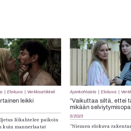
ta
Elokuva
Verkkoartikkeli
Ajankohtaista
Elokuva
Verkk
tainen leikki
”Vaikuttaa siltä, ettei 
mikään selviytymisopa
5/2023
jetus liikahtelee paikoin
”Niemen elokuva rakenta
 kuin mannerlaatat