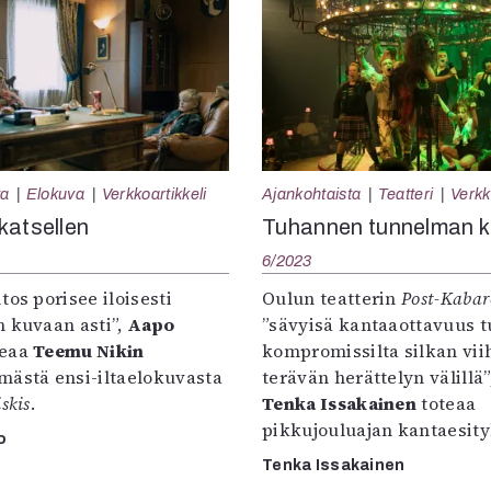
ta
Elokuva
Verkkoartikkeli
Ajankohtaista
Teatteri
Verkk
katsellen
Tuhannen tunnelman 
6/2023
tos porisee iloisesti
Oulun teatterin
Post-Kabar
n kuvaan asti”,
Aapo
”sävyisä kantaaottavuus 
teaa
Teemu Nikin
kompromissilta silkan vii
mästä ensi-iltaelokuvasta
terävän herättelyn välillä”
skis
.
Tenka Issakainen
toteaa
pikkujouluajan kantaesity
o
Tenka Issakainen