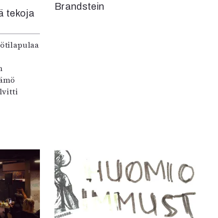
Brandstein
iä tekoja
ötilapulaa
n
tämö
vitti