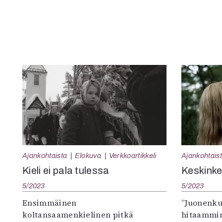
Ajankohtaista
Elokuva
Verkkoartikkeli
Ajankohtais
Kieli ei pala tulessa
Keskinker
5/2023
5/2023
Ensimmäinen
”Juonenkul
koltansaamenkielinen pitkä
hitaammin