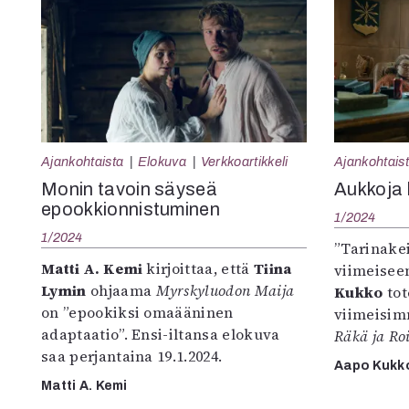
Ajankohtaista
Elokuva
Verkkoartikkeli
Ajankohtais
Monin tavoin säyseä
Aukkoja 
epookkionnistuminen
1/2024
1/2024
”Tarinakei
Matti A. Kemi
kirjoittaa, että
Tiina
viimeisee
Lymin
ohjaama
Myrskyluodon Maija
Kukko
to
on ”epookiksi omaääninen
viimeisim
adaptaatio”. Ensi-iltansa elokuva
Räkä ja Roi
saa perjantaina 19.1.2024.
Aapo Kukk
Matti A. Kemi