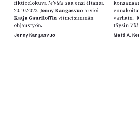
fiktioelokuva
Je’vida
saa ensi-iltansa
konsanaan
20.10.2023.
Jenny Kangasvuo
arvioi
ennakoita
Katja Gauriloffin
viimeisimmän
varhain.”
ohjaustyön.
täysin
Vill
Jenny Kangasvuo
Matti A. Ke