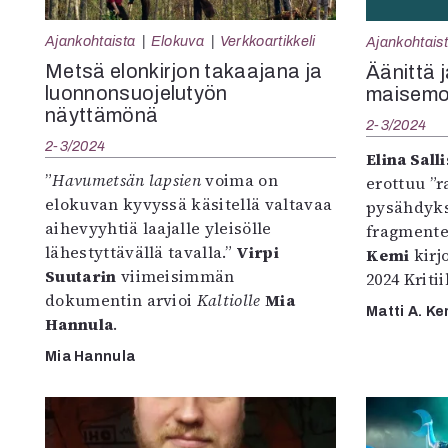
Ajankohtaista
Elokuva
Verkkoartikkeli
Ajankohtais
Metsä elonkirjon takaajana ja
Äänittä 
luonnonsuojelutyön
maisemo
näyttämönä
2-3/2024
2-3/2024
Elina Sall
”
Havumetsän lapsien
voima on
erottuu ”r
elokuvan kyvyssä käsitellä valtavaa
pysähdyksi
aihevyyhtiä laajalle yleisölle
fragmente
lähestyttävällä tavalla.”
Virpi
Kemi
kirj
Suutarin
viimeisimmän
2024 Kriti
dokumentin arvioi
Kaltiolle
Mia
Matti A. Ke
Hannula
.
Mia Hannula