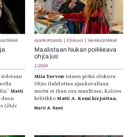
oartikkeli
Ajankohtaista
Elokuva
Verkkoartikkeli
ja
Maalistaan hiukan poikkeava
ohj(a)us
1/2024
 sidotaan
Miia Tervon
toinen pitkä elokuva
sella
Ohjus
ilahduttaa ajankuvallaan
iin.”
Matti
mutta ei ihan osu maaliinsa,
Kaltion
-duon
kriitikko
Matti A. Kemi
kirjoittaa.
n lähde
Matti A. Kemi