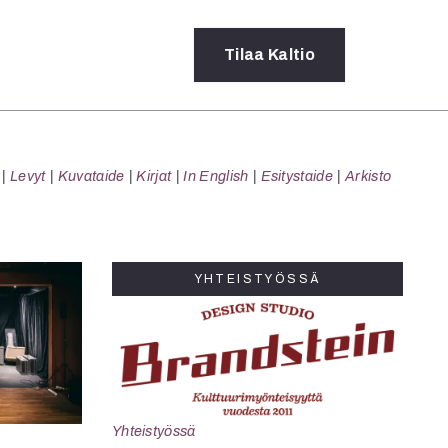
Tilaa
Kaltio
a
Levyt
Kuvataide
Kirjat
In English
Esitystaide
Arkisto
rot
ssä
s
dot
YHTEISTYÖSSÄ
y
Yhteistyössä