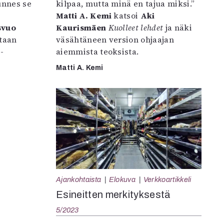
unnes se
kilpaa, mutta minä en tajua miksi.”
s
Matti A. Kemi
katsoi
Aki
svuo
Kaurismäen
Kuolleet lehdet
ja näki
ltaan
väsähtäneen version ohjaajan
-
aiemmista teoksista.
Matti A. Kemi
Ajankohtaista
Elokuva
Verkkoartikkeli
Esineitten merkityksestä
5/2023