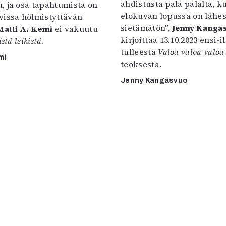
ahdistusta pala palalta, k
, ja osa tapahtumista on
elokuvan lopussa on lähe
vissa hölmistyttävän
sietämätön”,
Jenny Kanga
Matti A. Kemi
ei vakuutu
kirjoittaa 13.10.2023 ensi-i
istä leikistä
.
tulleesta
Valoa valoa valoa
mi
teoksesta.
Jenny Kangasvuo