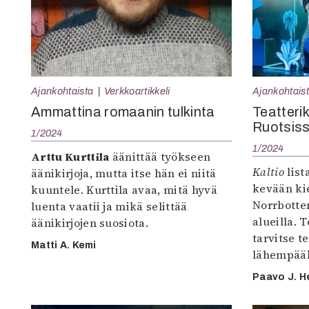
Ajankohtaista
Verkkoartikkeli
Ajankohtais
Ammattina romaanin tulkinta
Teatterik
Ruotsis
1/2024
1/2024
Arttu Kurttila
äänittää työkseen
Kaltio
list
äänikirjoja, mutta itse hän ei niitä
kevään ki
kuuntele. Kurttila avaa, mitä hyvä
Norrbotten
luenta vaatii ja mikä selittää
alueilla. 
äänikirjojen suosiota.
tarvitse 
Matti A. Kemi
lähempääk
Paavo J. H