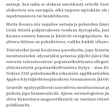
natseja. Sen takia ei olekaan mielekästä eritellä V
elokuvista sen enempää, eikä tarpeen myöskään ole
tapahtumineen tai henkilöineen.
Mutta Kuussa siis majailee natseja ja pahuuden ilmen
Lisää twistiä pohjustukseen tuodaan dystopialla, jossa
Kuussa natsien kanssa ja kärsivät energiapulasta. Aa
yhteen hiileen on puhallettava, vaikka kaikki vihaav
Toistaiseksi juoni kuulostaa parodiselta, jopa farssim
monitasoiseksi odysseiaksi pelastaa jäljelle jäävä ih
vaivatta tulevaisuuteen: populaarikulttuurin allegoria
yleissivistystä populaarikulttuurista löytyy – aina
Kiv
Nokian 3310-puhelinmallin arkaaisiin applikaatioihin
Applen käyttäjäehtosopimuksen tooramaisuus jäävät 
Genrelle epätyypillisesti narratiivin monitasoisuus j
paikoin jopa hämmentävää. Ajatus seismologisista jä
oleva käänteinen magneettikenttä on vaatinut viitseli
pohdinnalta.