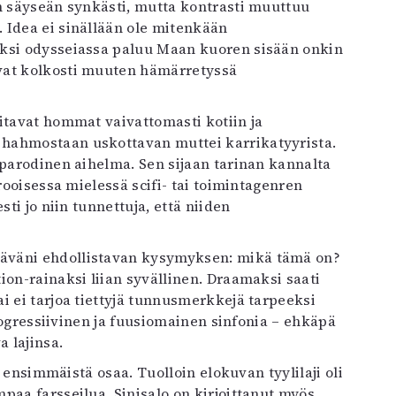
in säyseän synkästi, mutta kontrasti muuttuu
 Idea ei sinällään ole mitenkään
iksi odysseiassa paluu Maan kuoren sisään onkin
vat kolkosti muuten hämärretyssä
itavat hommat vaivattomasti kotiin ja
hahmostaan uskottavan muttei karrikatyyrista.
 parodinen aihelma. Sen sijaan tarinan kannalta
rooisessa mielessä scifi- tai toimintagenren
ti jo niin tunnettuja, että niiden
äväni ehdollistavan kysymyksen: mikä tämä on?
ion-rainaksi liian syvällinen. Draamaksi saati
i ei tarjoa tiettyjä tunnusmerkkejä tarpeeksi
progressiivinen ja fuusiomainen sinfonia – ehkäpä
a lajinsa.
 ensimmäistä osaa. Tuolloin elokuvan tyylilaji oli
paa farsseilua. Sinisalo on kirjoittanut myös