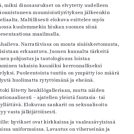
etää, miksi dinosaurukset on elvytetty uudelleen
i epäonnistuneen muumiointiyrityksen jälkeenkin
liaalta. Maltillisesti elokuva esittelee myös
annossa kuulemmekin hiukan suomea siinä
esentaationa maailmalla.
ahaileva. Narratiivissa on monta sisäiskertomusta,
sistaan erkaantuva. Juonen kannalta tärkeitä
nen pohjustus ja tautologisuus loistaa
aminen takaisin kauniiksi kerronnalliseksi
yksi. Puoleentoista tuntiin on ympätty iso määrä
telystä huolimatta rytyttömänä ja eheänä.
oki liitetty henkilögalleriaan, mutta näiden
onaalisesti – ajatellen yleistä fantasia- tai
yllättävä. Elokuvan sankarit on seksualisoitu
yy vasta jälkijättöisesti.
le: hyvikset ovat kirkkaissa ja vaaleasävyisissä
isissa uniformuissa. Lavastus on viherseinän ja