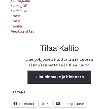
Pääkirjoitus
Sámegillii
Sarjakuva
Tanssi
Tanssi
Teatteri
Verkkoartikkeli
Tilaa Kaltio
Tue pohjoisen kulttuurin ja taiteen
äänenkannattajaa ja tilaa
Kaltio
.
Tilauslomake ja hinnasto
JAA TÄMÄ:
Facebook
X
Sähköpostitse