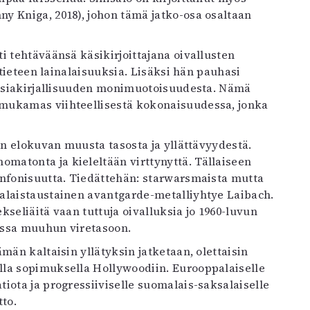
ny Kniga, 2018), johon tämä jatko-osa osaltaan
i tehtäväänsä käsikirjoittajana oivallusten
 tieteen lainalaisuuksia. Lisäksi hän pauhasi
ntasiakirjallisuuden monimuotoisuudesta. Nämä
mukamas viihteellisestä kokonaisuudessa, jonka
en elokuvan muusta tasosta ja yllättävyydestä.
matonta ja kieleltään virttynyttä. Tällaiseen
infonisuutta. Tiedättehän: starwarsmaista mutta
alaistaustainen avantgarde-metalliyhtye Laibach.
seliäitä vaan tuttuja oivalluksia jo 1960-luvun
essa muuhun viretasoon.
män kaltaisin yllätyksin jatketaan, olettaisin
lla sopimuksella Hollywoodiin. Eurooppalaiselle
iota ja progressiiviselle suomalais-saksalaiselle
to.