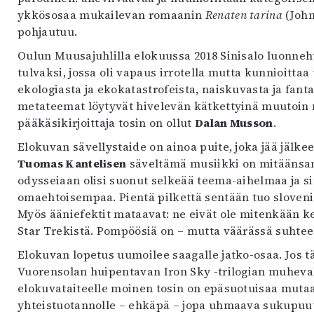
ykkösosaa mukailevan romaanin
Renaten tarina
(John
pohjautuu.
Oulun Muusajuhlilla elokuussa 2018 Sinisalo luonneht
tulvaksi, jossa oli vapaus irrotella mutta kunnioittaa
ekologiasta ja ekokatastrofeista, naiskuvasta ja fa
metateemat löytyvät hivelevän kätkettyinä muutoin 
pääkäsikirjoittaja tosin on ollut
Dalan Musson
.
Elokuvan sävellystaide on ainoa puite, joka jää jälke
Tuomas Kantelisen
säveltämä musiikki on mitäänsano
odysseiaan olisi suonut selkeää teema-aihelmaa ja s
omaehtoisempaa. Pientä pilkettä sentään tuo sloveni
Myös ääniefektit mataavat: ne eivät ole mitenkään kek
Star Trekistä. Pompöösiä on – mutta väärässä suhte
Elokuvan lopetus uumoilee saagalle jatko-osaa. Jos tä
Vuorensolan huipentavan Iron Sky -trilogian muheva
elokuvataiteelle moinen tosin on epäsuotuisaa mutaat
yhteistuotannolle – ehkäpä – jopa uhmaava sukupuut