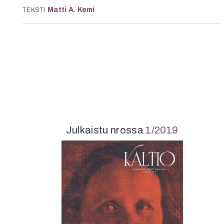
K
Matti A. Kemi
TEKSTI
I
E
Julkaistu nrossa
1/2019