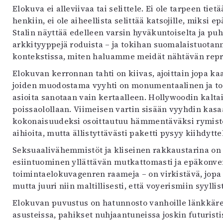
Elokuva ei alleviivaa tai selittele. Ei ole tarpeen ti
henkiin, ei ole aiheellista selittää katsojille, miks
Stalin näyttää edelleen varsin hyväkuntoiselta ja puhe
arkkityyppejä roduista – ja tokihan suomalaistuot
kontekstissa, miten haluamme meidät nähtävän repr
Elokuvan kerronnan tahti on kiivas, ajoittain jopa ka
joiden muodostama vyyhti on monumentaalinen ja toi
asioita sanotaan vain kertaalleen. Hollywoodin kaltai
poissaolollaan. Viimeisen vartin sisään vyyhdin kasa
kokonaisuudeksi osoittautuu hämmentäväksi rymistel
aihioita, mutta ällistyttävästi paketti pysyy kiihdyt
Seksuaalivähemmistöt ja kliseinen rakkaustarina on t
esiintuominen yllättävän mutkattomasti ja epäkonventi
toimintaelokuvagenren raameja – on virkistävä, jopa 
mutta juuri niin maltillisesti, että voyerismiin syyllist
Elokuvan puvustus on hatunnosto vanhoille länkkäreil
asusteissa, pahikset nuhjaantuneissa joskin futurist