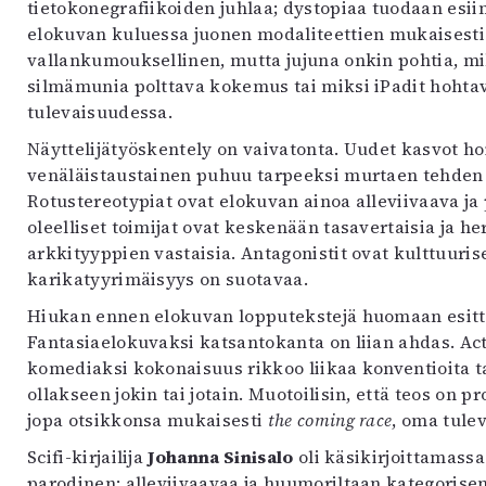
tietokonegrafiikoiden juhlaa; dystopiaa tuodaan esi
elokuvan kuluessa juonen modaliteettien mukaisesti.
vallankumouksellinen, mutta jujuna onkin pohtia, m
silmämunia polttava kokemus tai miksi iPadit hohta
tulevaisuudessa.
Näyttelijätyöskentely on vaivatonta. Uudet kasvot ho
venäläistaustainen puhuu tarpeeksi murtaen tehden 
Rotustereotypiat ovat elokuvan ainoa alleviivaava ja
oleelliset toimijat ovat keskenään tasavertaisia ja he
arkkityyppien vastaisia. Antagonistit ovat kulttuurises
karikatyyrimäisyys on suotavaa.
Hiukan ennen elokuvan lopputekstejä huomaan esitt
Fantasiaelokuvaksi katsantokanta on liian ahdas. Act
komediaksi kokonaisuus rikkoo liikaa konventioita ta
ollakseen jokin tai jotain. Muotoilisin, että teos on 
jopa otsikkonsa mukaisesti
the coming race
, oma tulev
Scifi-kirjailija
Johanna Sinisalo
oli käsikirjoittamassa
parodinen: alleviivaavaa ja huumoriltaan kategorisem