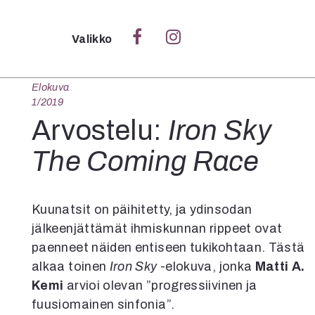
Sulje
Valikko
Elokuva
Ka
1/2019
Verk
Arvostelu:
Iron Sky
The Coming Race
S
S
Kuunatsit on päihitetty, ja ydinsodan
Pä
jälkeenjättämät ihmiskunnan rippeet ovat
Pap
paenneet näiden entiseen tukikohtaan. Tästä
alkaa toinen
Iron Sky
-elokuva, jonka
Matti A.
Kemi
arvioi olevan ”progressiivinen ja
fuusiomainen sinfonia”.