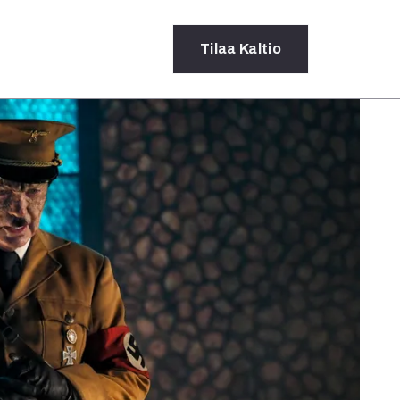
Tilaa
Kaltio
a
rot
ssä
s
dot
y