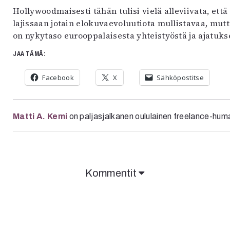
Hollywoodmaisesti tähän tulisi vielä alleviivata, e
lajissaan jotain elokuvaevoluutiota mullistavaa, mutt
on nykytaso eurooppalaisesta yhteistyöstä ja ajatuks
JAA TÄMÄ:
Facebook
X
Sähköpostitse
Matti A. Kemi
on paljasjalkanen oululainen freelance-huma
Kommentit