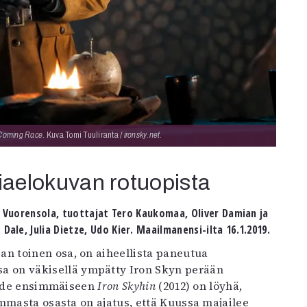
Coming Race
. Kuva Tomi Tuuliranta /
ironsky.net
.
iaelokuvan rotuopista
Vuorensola, tuottajat Tero Kaukomaa, Oliver Damian ja
Dale, Julia Dietze, Udo Kier. Maailmanensi-ilta 16.1.2019.
a on väkisellä ympätty Iron Skyn perään
 side ensimmäiseen
Iron Skyhin
(2012) on löyhä,
mmasta osasta on ajatus, että Kuussa majailee