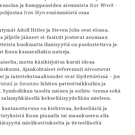
uorensolan ja kumppaneiden aiemmista
Star Wreck
-
 pohjustaa
Iron Skyn
ensimmäistä osaa
tymät Adolf Hitler ja Steven Jobs ovat elossa.
 jäljelle jääneet ei-fasistit joutuvat asumaan
tteista huolimatta ihmisyyttä on puolustettava ja
at Kuun kamarallakin natseja.
aiselta, mutta käsikirjoitus kursii ideaa
miskunta. Ajankohtaiset referenssit nivoutuvat
t ja intertekstuaalisuudet ovat löydettävissä – jos
isistä ja Sorasista
lähtien patterituikkuihin ja
. Symboliikan tasolta nainen ja soihtu -teema sekä
salamyhkäisellä kekseliäisyydellään mieleen.
a kantaaottavuus on kiehtovaa, kekseliästä ja
ristyksistä Kuun pinnalla tai maankuoren alla
äisyyttä mielikuvitukselta ja tieteelliseltä