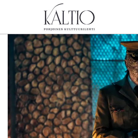
tegoriat
Lehdet
Info
koartikkeli
4/2026
Tilaus j
Teatteri
2–3/2026
irtonume
Tanssi
1/2026
Yhteistyö
Tanssi
6/2025
Toimitu
arjakuva
5/2025 saame
Mediatie
ámegillii
5/2025
Kaltio r
äkirjoitus
Lehtiarkisto
erilehdestä
Oulu2026
Näyttelyt
Musiikki
Levyt