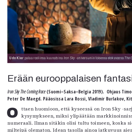
uvataide
Kirjat
n English
sitystaide
Arkisto
Udo Kier
palaa rooliinsa kuunatsina
Iron Sky
-universumin toisessa elokuvassa
The 
Erään eurooppalaisen fantas
Iron Sky The Coming Race
(Suomi–Saksa–Belgia 2019). Ohjaus Timo 
Peter De Maegd. Pääosissa Lara Rossi, Vladimir Burlakov, Kit 
Ottaen huomioon, että kyseessä on Iron Sky -sarjan toinen osa, on aiheellista paneutua
kysymykseen, miksi ylipäätään markkinoinniss
numeraali. Ilman sitäkin olisi tultu toimeen, koska
milteipä olematon. Idean tasolla ainoa jatkuvuus aie