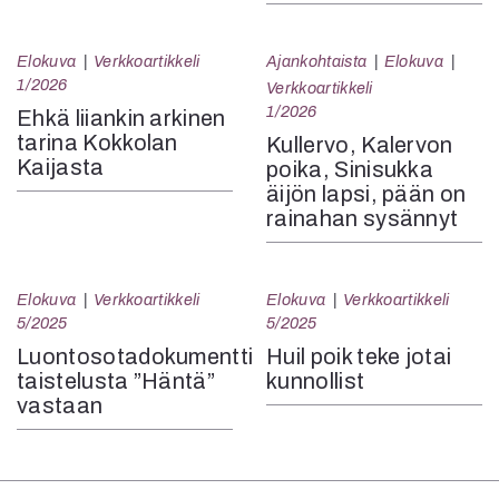
Elokuva
Verkkoartikkeli
Ajankohtaista
Elokuva
1/2026
Verkkoartikkeli
1/2026
Ehkä liiankin arkinen
tarina Kokkolan
Kullervo, Kalervon
Kaijasta
poika, Sinisukka
äijön lapsi, pään on
rainahan sysännyt
Elokuva
Verkkoartikkeli
Elokuva
Verkkoartikkeli
5/2025
5/2025
Luontosotadokumentti
Huil poik teke jotai
taistelusta ”Häntä”
kunnollist
vastaan