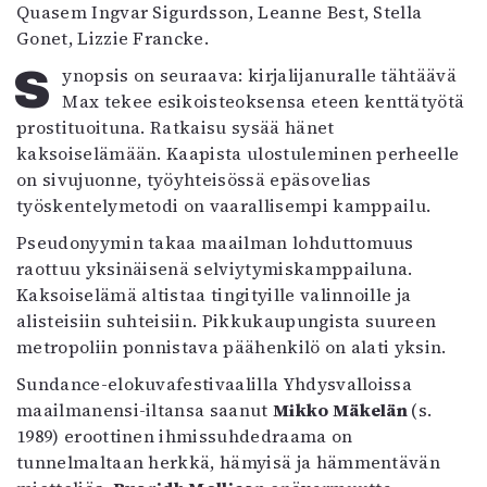
Quasem Ingvar Sigurdsson, Leanne Best, Stella
Mediatiedot
Gonet, Lizzie Francke.
Kaltio ry
Synopsis on seuraava: kirjalijanuralle tähtäävä
Max tekee esikoisteoksensa eteen kenttätyötä
prostituoituna. Ratkaisu sysää hänet
kaksoiselämään. Kaapista ulostuleminen perheelle
on sivujuonne, työyhteisössä epäsovelias
työskentelymetodi on vaarallisempi kamppailu.
Pseudonyymin takaa maailman lohduttomuus
raottuu yksinäisenä selviytymiskamppailuna.
Kaksoiselämä altistaa tingityille valinnoille ja
alisteisiin suhteisiin. Pikkukaupungista suureen
metropoliin ponnistava päähenkilö on alati yksin.
Sundance-elokuvafestivaalilla Yhdysvalloissa
maailmanensi-iltansa saanut
Mikko Mäkelän
(s.
1989) eroottinen ihmissuhdedraama on
tunnelmaltaan herkkä, hämyisä ja hämmentävän