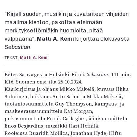
Kirjat
In English
”Kirjallisuuden, musiikin ja kuvataiteen vihjeiden
Esitystaide
maailma kiehtoo, pakottaa etsimään
Arkisto
merkityksettömiäkin huomioita, pitää
valppaana”,
Matti A. Kemi
kirjoittaa elokuvasta
Lehdet
Sebastian
.
4/2026
2–3/2026
Matti A. Kemi
TEKSTI
1/2026
6/2025
Bêtes Sauvages ja Helsinki-Filmi:
Sebastian.
111 min.
5/2025 saame
K16. Suomen ensi-ilta 25.10.2024.
5/2025
Käsikirjoitus ja ohjaus Mikko Mäkelä, kuvaus Iikka
Lehtiarkisto
Salminen, leikkaus Arttu Salmi ja Mikko Mäkelä,
tuotantosuunnittelu Guy Thompson, kampaus- ja
maskeeraussuunnittelu Kat Morgan,
Info
pukusuunnittelu Frank Callagher, äänisuunnittelu
Tilaus ja irtonumerot
Enos Desjardins, musiikki Ilari Heinilä.
Yhteistyössä
Rooleissa Ruaridh Mollica, Jonathan Hyde, Hiftu
Toimitus