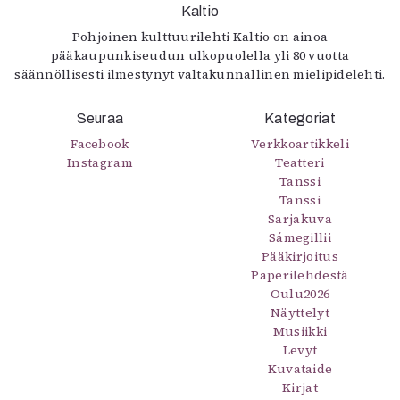
Kaltio
Pohjoinen kulttuurilehti Kaltio on ainoa
pääkaupunkiseudun ulkopuolella yli 80 vuotta
säännöllisesti ilmestynyt valtakunnallinen mielipidelehti.
Seuraa
Kategoriat
Facebook
Verkkoartikkeli
Instagram
Teatteri
Tanssi
Tanssi
Sarjakuva
Sámegillii
Pääkirjoitus
Paperilehdestä
Oulu2026
Näyttelyt
Musiikki
Levyt
Kuvataide
Kirjat