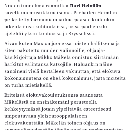
Niiden tunnelmia raamittaa
Ilari Heinilän
säveltämä musiikkimaisema. Parhaiten Heinilän
pelkistetty harmoniamaailma pääsee kuitenkin
oikeuksiinsa kohtauksissa, jossa päähenkilö
ajelehtii yksin Lontoossa ja Brysselissä.
Aivan kuten Max on juonessa toisten hallitsema ja
siten pakotettu muiden valinnoille, ohjaaja-
käsikirjoittaja Mikko Mäkelä onnistuu siirtämään
harkitut valintansa katsojille. Haluankin näine
sanoineni vielä kertalleen vakuuttaa, että elokuva
kokonaisuutena on eheä kokonaisuus, josta moiteita
on turha mietiskellä.
Briteissä elokuvakoulutuksensa saaneesta
Mäkelästä on ensinäkemäni perusteella
kehkeytymässä jotain ylpeiltävää esteettisesti
umpeutuvaan yleiseurooppalaiseen
elokuvakenttään. Mäkelän toinen ohjaus on
surumielisyydessään tämän vuoden parhaimmistoa