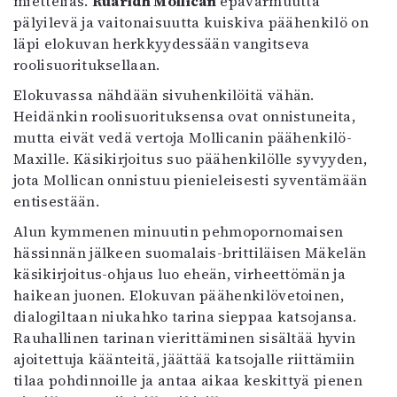
mietteliäs.
Ruaridh Mollican
epävarmuutta
pälyilevä ja vaitonaisuutta kuiskiva päähenkilö on
läpi elokuvan herkkyydessään vangitseva
roolisuorituksellaan.
Elokuvassa nähdään sivuhenkilöitä vähän.
Heidänkin roolisuorituksensa ovat onnistuneita,
mutta eivät vedä vertoja Mollicanin päähenkilö-
Maxille. Käsikirjoitus suo päähenkilölle syvyyden,
jota Mollican onnistuu pienieleisesti syventämään
entisestään.
Alun kymmenen minuutin pehmopornomaisen
hässinnän jälkeen suomalais-brittiläisen Mäkelän
käsikirjoitus-ohjaus luo eheän, virheettömän ja
haikean juonen. Elokuvan päähenkilövetoinen,
dialogiltaan niukahko tarina sieppaa katsojansa.
Rauhallinen tarinan vierittäminen sisältää hyvin
ajoitettuja käänteitä, jäättää katsojalle riittämiin
tilaa pohdinnoille ja antaa aikaa keskittyä pienen