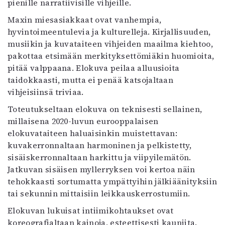
pienille narratiivisille vihjeille.
Maxin miesasiakkaat ovat vanhempia,
hyvintoimeentulevia ja kulturelleja. Kirjallisuuden,
musiikin ja kuvataiteen vihjeiden maailma kiehtoo,
pakottaa etsimään merkityksettömiäkin huomioita,
pitää valppaana. Elokuva peilaa alluusioita
taidokkaasti, mutta ei penää katsojaltaan
vihjeisiinsä triviaa.
Toteutukseltaan elokuva on teknisesti sellainen,
millaisena 2020-luvun eurooppalaisen
elokuvataiteen haluaisinkin muistettavan:
kuvakerronnaltaan harmoninen ja pelkistetty,
sisäiskerronnaltaan harkittu ja viipyilemätön.
Jatkuvan sisäisen myllerryksen voi kertoa näin
tehokkaasti sortumatta ympättyihin jälkiäänityksiin
tai sekunnin mittaisiin leikkauskerrostumiin.
Elokuvan lukuisat intiimikohtaukset ovat
koreografialtaan kainoja, esteettisesti kauniita.