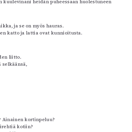
olen kuulevinani heidän puheessaan huolestuneen
ikka, ja se on myös hauras.
en katto ja lattia ovat kunnioitusta.
en liitto.
ää selkäänsä,
a? Ainainen kortinpeluu?
irehtiä kotiin?