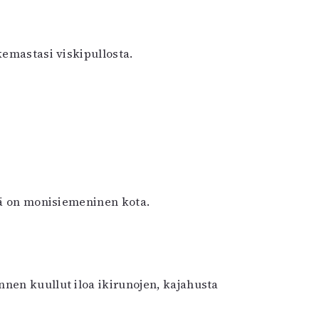
kemastasi viskipullosta.
lmä on monisiemeninen kota.
nen kuullut iloa ikirunojen, kajahusta