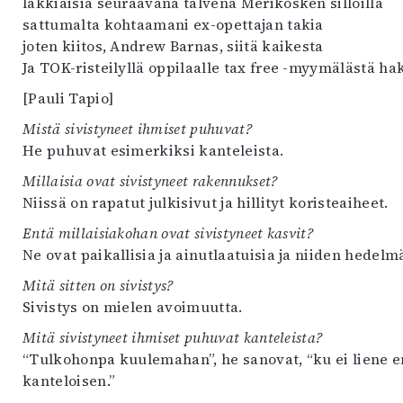
lakkiaisia seuraavana talvena Merikosken silloilla
sattumalta kohtaamani ex-opettajan takia
joten kiitos, Andrew Barnas, siitä kaikesta
Ja TOK-risteilyllä oppilaalle tax free -myymälästä ha
[Pauli Tapio]
Mistä sivistyneet ihmiset puhuvat?
He puhuvat esimerkiksi kanteleista.
Millaisia ovat sivistyneet rakennukset?
Niissä on rapatut julkisivut ja hillityt koristeaiheet.
Entä millaisiakohan ovat sivistyneet kasvit?
Ne ovat paikallisia ja ainutlaatuisia ja niiden hede
Mitä sitten on sivistys?
Sivistys on mielen avoimuutta.
Mitä sivistyneet ihmiset puhuvat kanteleista?
“Tulkohonpa kuulemahan”, he sanovat, “ku ei liene en
kanteloisen.”