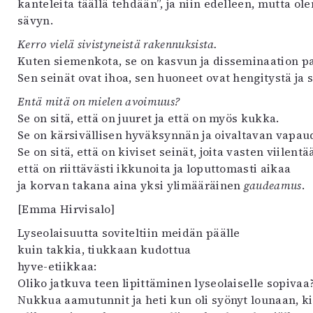
kanteleita täällä tehdään”, ja niin edelleen, mutta 
sävyn.
Kerro vielä sivistyneistä rakennuksista.
Kuten siemenkota, se on kasvun ja disseminaation pa
Sen seinät ovat ihoa, sen huoneet ovat hengitystä ja s
Entä mitä on mielen avoimuus?
Se on sitä, että on juuret ja että on myös kukka.
Se on kärsivällisen hyväksynnän ja oivaltavan vapaud
Se on sitä, että on kiviset seinät, joita vasten viilent
että on riittävästi ikkunoita ja loputtomasti aikaa
ja korvan takana aina yksi ylimääräinen
gaudeamus
.
[Emma Hirvisalo]
Lyseolaisuutta soviteltiin meidän päälle
kuin takkia, tiukkaan kudottua
hyve-etiikkaa:
Oliko jatkuva teen lipittäminen lyseolaiselle sopiva
Nukkua aamutunnit ja heti kun oli syönyt lounaan, ki