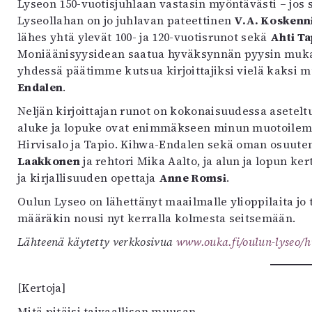
Lyseon 150-vuotisjuhlaan vastasin myöntävästi – jos
Lyseollahan on jo juhlavan pateettinen
V.A. Kosken
lähes yhtä ylevät 100- ja 120-vuotisrunot sekä
Ahti T
Moniäänisyysidean saatua hyväksynnän pyysin mukaa
yhdessä päätimme kutsua kirjoittajiksi vielä kaksi m
Endalen
.
Neljän kirjoittajan runot on kokonaisuudessa asetelt
aluke ja lopuke ovat enimmäkseen minun muotoilemia
Hirvisalo ja Tapio. Kihwa-Endalen sekä oman osuute
Laakkonen
ja rehtori Mika Aalto, ja alun ja lopun ke
ja kirjallisuuden opettaja
Anne Romsi
.
Oulun Lyseo on lähettänyt maailmalle ylioppilaita jo
määräkin nousi nyt kerralla kolmesta seitsemään.
Lähteenä käytetty verkkosivua
www.ouka.fi/oulun-lyseo/h
[Kertoja]
Mitä pitäisi taivaallisen muusan