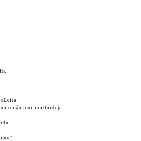
ta.
olleita.
ertaa uusia marmoritauluja
lla
omaa”.