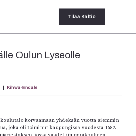
Tilaa
Kaltio
a
älle Oulun Lyseolle
rot
ssä
s
dot
o
Kihwa-Endale
y
ua, joka oli toiminut kaupungissa vuodesta 1682.
ujärjestyksen, jossa säädettiin oppikoulujen