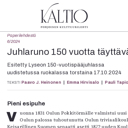
Paperilehdestä
tegoriat
Lehdet
Info
6/2024
koartikkeli
4/2026
Tilaus j
Juhlaruno 150 vuotta täyttäv
Teatteri
2–3/2026
irtonume
Tanssi
1/2026
Yhteistyö
Esitetty Lyseon 150-vuotispääjuhlassa
Tanssi
6/2025
Toimitu
uudistetussa ruokalassa torstaina 17.10.2024
arjakuva
5/2025 saame
Mediatie
Paavo J. Heinonen
Emma Hirvisalo
Pauli Tapi
TEKSTI
ámegillii
5/2025
Kaltio r
äkirjoitus
Lehtiarkisto
erilehdestä
Pieni esipuhe
Oulu2026
Näyttelyt
Vuonna 1831 Oulun Pokkitörmälle valmistui uusi koulutalo korvaamaan yhdeksän vuotta aiemmin
Musiikki
Oulun palossa tuhoutunutta Oulun triviaalikoul
Levyt
Keisarillinen Suomen senaatti asetti 1872 uuden Koul