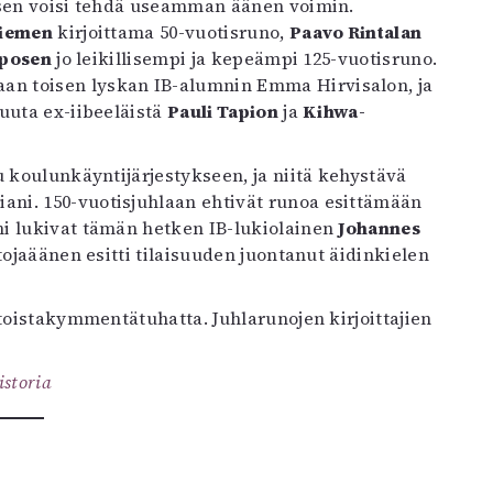
 sen voisi tehdä useamman äänen voimin.
niemen
kirjoittama 50-vuotisruno,
Paavo Rintalan
aposen
jo leikillisempi ja kepeämpi 125-vuotisruno.
n toisen lyskan IB-alumnin Emma Hirvisalon, ja
uuta ex-iibeeläistä
Pauli Tapion
ja
Kihwa-
u koulunkäyntijärjestykseen, ja niitä kehystävä
ni. 150-vuotisjuhlaan ehtivät runoa esittämään
ni lukivat tämän hetken IB-lukiolainen
Johannes
rtojaäänen esitti tilaisuuden juontanut äidinkielen
 toistakymmentätuhatta. Juhlarunojen kirjoittajien
istoria