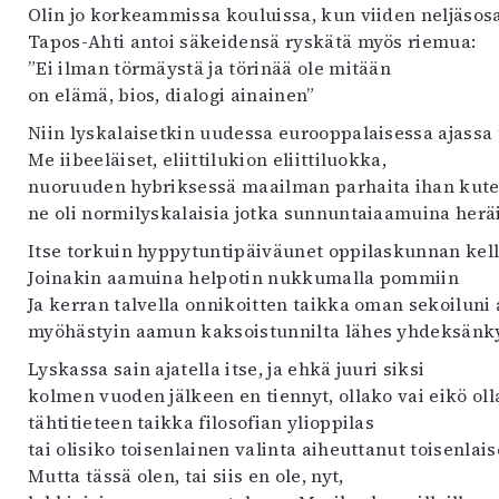
Olin jo korkeammissa kouluissa, kun viiden neljäsos
Tapos-Ahti antoi säkeidensä ryskätä myös riemua:
”Ei ilman törmäystä ja törinää ole mitään
on elämä, bios, dialogi ainainen”
Niin lyskalaisetkin uudessa eurooppalaisessa ajassa t
Me iibeeläiset, eliittilukion eliittiluokka,
nuoruuden hybriksessä maailman parhaita ihan kut
ne oli normilyskalaisia jotka sunnuntaiaamuina heräi
Itse torkuin hyppytuntipäiväunet oppilaskunnan kell
Joinakin aamuina helpotin nukkumalla pommiin
Ja kerran talvella onnikoitten taikka oman sekoiluni 
myöhästyin aamun kaksoistunnilta lähes yhdeksän
Lyskassa sain ajatella itse, ja ehkä juuri siksi
kolmen vuoden jälkeen en tiennyt, ollako vai eikö oll
tähtitieteen taikka filosofian ylioppilas
tai olisiko toisenlainen valinta aiheuttanut toisenla
Mutta tässä olen, tai siis en ole, nyt,