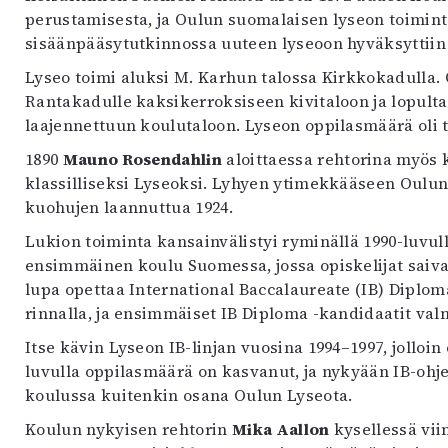
uvataide
perustamisesta, ja Oulun suomalaisen lyseon toimint
Kirjat
sisäänpääsytutkinnossa uuteen lyseoon hyväksyttiin 
n English
Lyseo toimi aluksi M. Karhun talossa Kirkkokadulla.
sitystaide
Rantakadulle kaksikerroksiseen kivitaloon ja lopulta
Arkisto
laajennettuun koulutaloon. Lyseon oppilasmäärä oli tu
1890
Mauno Rosendahlin
aloittaessa rehtorina myös
klassilliseksi Lyseoksi. Lyhyen ytimekkääseen Oulun 
kuohujen laannuttua 1924.
Lukion toiminta kansainvälistyi ryminällä 1990-luvull
ensimmäinen koulu Suomessa, jossa opiskelijat saiva
lupa opettaa International Baccalaureate (IB) Diplo
rinnalla, ja ensimmäiset IB Diploma -kandidaatit valm
Itse kävin Lyseon IB-linjan vuosina 1994–1997, jolloin 
luvulla oppilasmäärä on kasvanut, ja nykyään IB-ohje
koulussa kuitenkin osana Oulun Lyseota.
Koulun nykyisen rehtorin
Mika Aallon
kysellessä vi