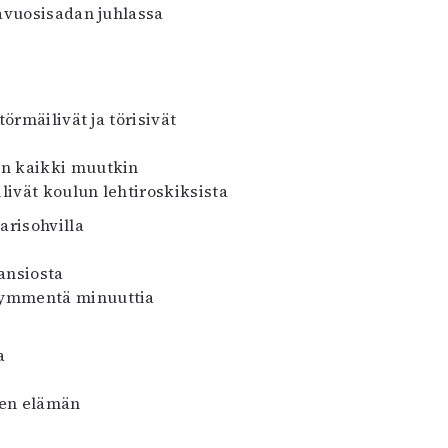
avuosisadan juhlassa
örmäilivät ja törisivät
en kaikki muutkin
livät koulun lehtiroskiksista
arisohvilla
ansiosta
kymmentä minuuttia
a
isen elämän