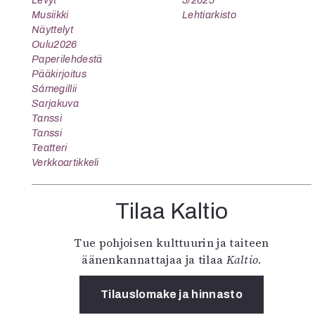
Levyt
5/2025
Musiikki
Lehtiarkisto
Näyttelyt
Oulu2026
Paperilehdestä
Pääkirjoitus
Sámegillii
Sarjakuva
Tanssi
Tanssi
Teatteri
Verkkoartikkeli
Tilaa Kaltio
Tue pohjoisen kulttuurin ja taiteen
äänenkannattajaa ja tilaa
Kaltio
.
Tilauslomake ja hinnasto