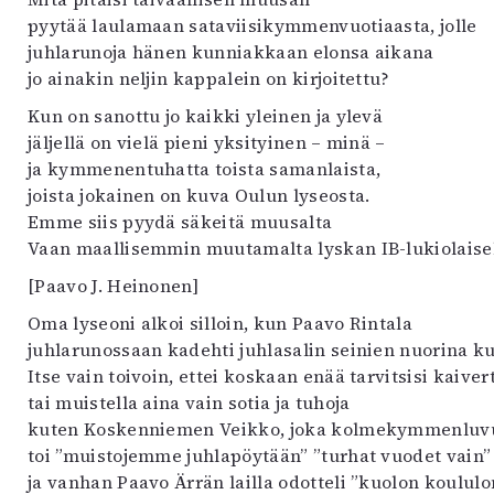
pyytää laulamaan sataviisikymmenvuotiaasta, jolle
juhlarunoja hänen kunniakkaan elonsa aikana
jo ainakin neljin kappalein on kirjoitettu?
Kun on sanottu jo kaikki yleinen ja ylevä
jäljellä on vielä pieni yksityinen – minä –
ja kymmenentuhatta toista samanlaista,
joista jokainen on kuva Oulun lyseosta.
Emme siis pyydä säkeitä muusalta
Vaan maallisemmin muutamalta lyskan IB-lukiolaisel
[Paavo J. Heinonen]
Oma lyseoni alkoi silloin, kun Paavo Rintala
juhlarunossaan kadehti juhlasalin seinien nuorina ku
Itse vain toivoin, ettei koskaan enää tarvitsisi kaiv
tai muistella aina vain sotia ja tuhoja
kuten Koskenniemen Veikko, joka kolmekymmenluvu
toi ”muistojemme juhlapöytään” ”turhat vuodet vain”
ja vanhan Paavo Ärrän lailla odotteli ”kuolon koulul