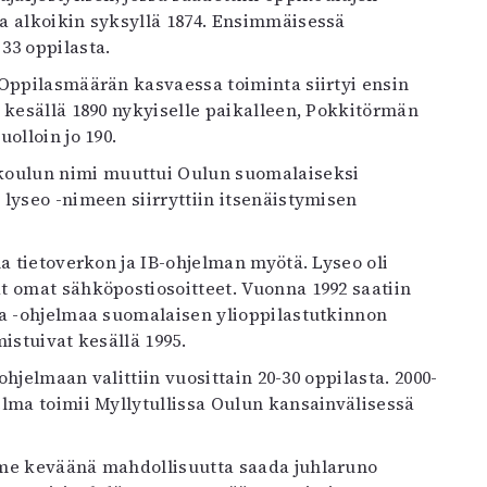
a alkoikin syksyllä 1874. Ensimmäisessä
33 oppilasta.
 Oppilasmäärän kasvaessa toiminta siirtyi ensin
 kesällä 1890 nykyiselle paikalleen, Pokkitörmän
olloin jo 190.
 koulun nimi muuttui Oulun suomalaiseksi
lyseo -nimeen siirryttiin itsenäistymisen
a tietoverkon ja IB-ohjelman myötä. Lyseo oli
t omat sähköpostiosoitteet. Vuonna 1992 saatiin
ma -ohjelmaa suomalaisen ylioppilastutkinnon
istuivat kesällä 1995.
ohjelmaan valittiin vuosittain 20-30 oppilasta. 2000-
lma toimii Myllytullissa Oulun kansainvälisessä
ime keväänä mahdollisuutta saada juhlaruno