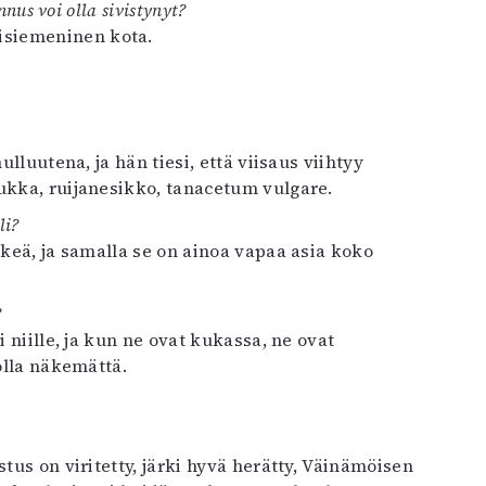
nus voi olla sivistynyt?
isiemeninen kota.
ulluutena, ja hän tiesi, että viisaus viihtyy
ukka, ruijanesikko, tanacetum vulgare.
li?
ekeä, ja samalla se on ainoa vapaa asia koko
?
i niille, ja kun ne ovat kukassa, ne ovat
olla näkemättä.
tus on viritetty, järki hyvä herätty, Väinämöisen