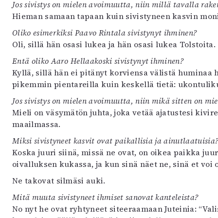
Jos sivistys on mielen avoimuutta, niin millä tavalla raken
Hieman samaan tapaan kuin sivistyneen kasvin mon
Oliko esimerkiksi Paavo Rintala sivistynyt ihminen?
Oli, sillä hän osasi lukea ja hän osasi lukea Tolstoita.
Entä oliko Aaro Hellaakoski sivistynyt ihminen?
Kyllä, sillä hän ei pitänyt korviensa välistä huminaa h
pikemmin pientareilla kuin keskellä tietä: ukontulik
Jos sivistys on mielen avoimuutta, niin mikä sitten on mie
Mieli on väsymätön juhta, joka vetää ajatustesi kivir
maailmassa.
Miksi sivistyneet kasvit ovat paikallisia ja ainutlaatuisia
Koska juuri siinä, missä ne ovat, on oikea paikka juur
oivalluksen kukassa, ja kun sinä näet ne, sinä et voi 
Ne takovat silmäsi auki.
Mitä muuta sivistyneet ihmiset sanovat kanteleista?
No nyt he ovat ryhtyneet siteeraamaan Juteinia: “Valis