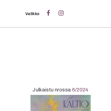
Sulje
Valikko
Ka
Verk
S
S
Pä
Pap
Julkaistu nrossa
6/2024