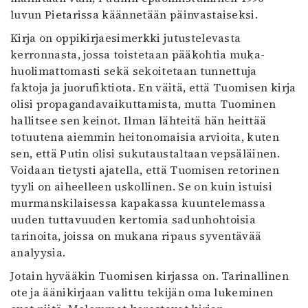
luvun Pietarissa käännetään päinvastaiseksi.
Kirja on oppikirjaesimerkki jutustelevasta
kerronnasta, jossa toistetaan pääkohtia muka-
huolimattomasti sekä sekoitetaan tunnettuja
faktoja ja juorufiktiota. En väitä, että Tuomisen kirja
olisi propagandavaikuttamista, mutta Tuominen
hallitsee sen keinot. Ilman lähteitä hän heittää
totuutena aiemmin heitonomaisia arvioita, kuten
sen, että Putin olisi sukutaustaltaan vepsäläinen.
Voidaan tietysti ajatella, että Tuomisen retorinen
tyyli on aiheelleen uskollinen. Se on kuin istuisi
murmanskilaisessa kapakassa kuuntelemassa
uuden tuttavuuden kertomia sadunhohtoisia
tarinoita, joissa on mukana ripaus syventävää
analyysia.
Jotain hyvääkin Tuomisen kirjassa on. Tarinallinen
ote ja äänikirjaan valittu tekijän oma lukeminen