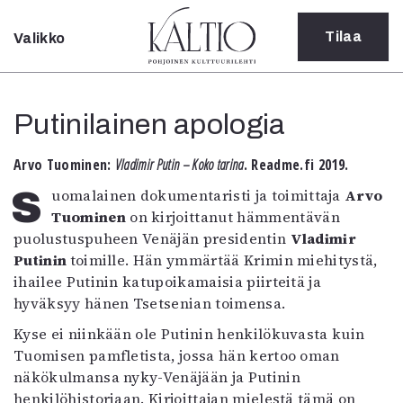
Tilaa
Valikko
Sulje
Kategoriat
Putinilainen apologia
Verkkoartikkeli
Teatteri
Arvo Tuominen:
Vladimir Putin – Koko tarina
. Readme.fi 2019.
Tanssi
Tanssi
Suomalainen dokumentaristi ja toimittaja
Arvo
Sarjakuva
Tuominen
on kirjoittanut hämmentävän
Sámegillii
puolustuspuheen Venäjän presidentin
Vladimir
Pääkirjoitus
Putinin
toimille. Hän ymmärtää Krimin miehitystä,
Paperilehdestä
ihailee Putinin katupoikamaisia piirteitä ja
Oulu2026
hyväksyy hänen Tsetsenian toimensa.
Näyttelyt
Kyse ei niinkään ole Putinin henkilökuvasta kuin
Musiikki
Tuomisen pamfletista, jossa hän kertoo oman
Levyt
näkökulmansa nyky-Venäjään ja Putinin
Kuvataide
henkilöhistoriaan. Kirjoittajan mielestä tämä on