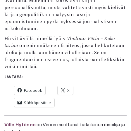
ovat niitä. Molemmat korostavat kirjan
persoonallisuutta, mistä valitettavasti myös kielivät
kirjan geopolitiikan analyysin taso ja
epäonnistuminen pyrkimyksessä journalistiseen
näkökulmaan.
Hirvittävällä nimellä lyöty
Vladimir Putin – Koko
tarina
on enimmäkseen faniteos, jossa hehkutetaan
idolia ja mollataan hänen vihollisiaan. Se on
fragmentaarinen esseeteos, jollaista pamfletiksikin
voisi nimittää.
JAA TÄMÄ:
Facebook
X
Sähköpostitse
Ville Hytönen
on Viroon muuttanut turkulainen runoilija ja