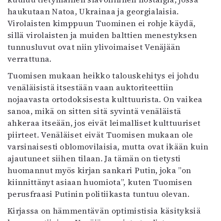
Mediatiedot
haukutaan Natoa, Ukrainaa ja georgialaisia.
Kaltio ry
Virolaisten kimppuun Tuominen ei rohje käydä,
sillä virolaisten ja muiden balttien menestyksen
tunnusluvut ovat niin ylivoimaiset Venäjään
verrattuna.
Tuomisen mukaan heikko talouskehitys ei johdu
venäläisistä itsestään vaan auktoriteettiin
nojaavasta ortodoksisesta kulttuurista. On vaikea
sanoa, mikä on sitten sitä syvintä venäläistä
ahkeraa itseään, jos eivät leimalliset kulttuuriset
piirteet. Venäläiset eivät Tuomisen mukaan ole
varsinaisesti oblomovilaisia, mutta ovat ikään kuin
ajautuneet siihen tilaan. Ja tämän on tietysti
huomannut myös kirjan sankari Putin, joka ”on
kiinnittänyt asiaan huomiota”, kuten Tuomisen
perusfraasi Putinin politiikasta tuntuu olevan.
Kirjassa on hämmentävän optimistisia käsityksiä