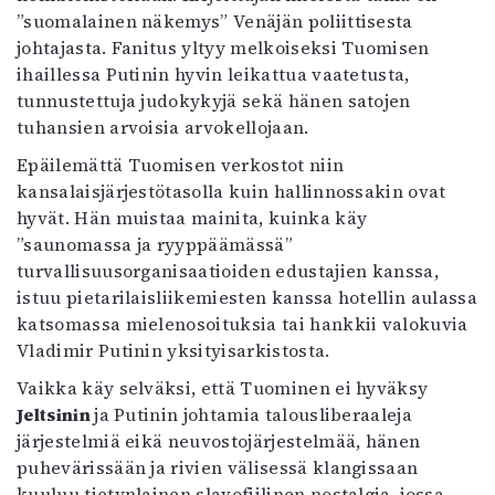
Kirjat
”suomalainen näkemys” Venäjän poliittisesta
In English
johtajasta. Fanitus yltyy melkoiseksi Tuomisen
Esitystaide
ihaillessa Putinin hyvin leikattua vaatetusta,
Arkisto
tunnustettuja judokykyjä sekä hänen satojen
tuhansien arvoisia arvokellojaan.
Lehdet
Epäilemättä Tuomisen verkostot niin
4/2026
kansalaisjärjestötasolla kuin hallinnossakin ovat
2–3/2026
hyvät. Hän muistaa mainita, kuinka käy
1/2026
”saunomassa ja ryyppäämässä”
6/2025
turvallisuusorganisaatioiden edustajien kanssa,
5/2025 saame
istuu pietarilaisliikemiesten kanssa hotellin aulassa
5/2025
katsomassa mielenosoituksia tai hankkii valokuvia
Lehtiarkisto
Vladimir Putinin yksityisarkistosta.
Vaikka käy selväksi, että Tuominen ei hyväksy
Info
Jeltsinin
ja Putinin johtamia talousliberaaleja
Tilaus ja irtonumerot
järjestelmiä eikä neuvostojärjestelmää, hänen
Yhteistyössä
puhevärissään ja rivien välisessä klangissaan
Toimitus
kuuluu tietynlainen slavofiilinen nostalgia, jossa