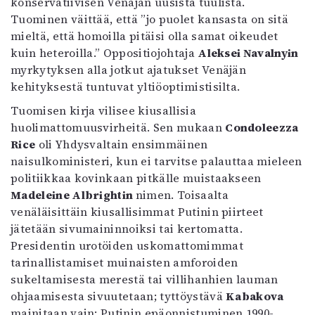
konservatiivisen Venäjän uusista tuulista.
Tuominen väittää, että ”jo puolet kansasta on sitä
mieltä, että homoilla pitäisi olla samat oikeudet
kuin heteroilla.” Oppositiojohtaja
Aleksei Navalnyin
myrkytyksen alla jotkut ajatukset Venäjän
kehityksestä tuntuvat yltiöoptimistisilta.
Tuomisen kirja vilisee kiusallisia
huolimattomuusvirheitä. Sen mukaan
Condoleezza
Rice
oli Yhdysvaltain ensimmäinen
naisulkoministeri, kun ei tarvitse palauttaa mieleen
politiikkaa kovinkaan pitkälle muistaakseen
Madeleine Albrightin
nimen. Toisaalta
venäläisittäin kiusallisimmat Putinin piirteet
jätetään sivumaininnoiksi tai kertomatta.
Presidentin urotöiden uskomattomimmat
tarinallistamiset muinaisten amforoiden
sukeltamisesta merestä tai villihanhien lauman
ohjaamisesta sivuutetaan; tyttöystävä
Kabakova
mainitaan vain; Putinin epäonnistuminen 1990-