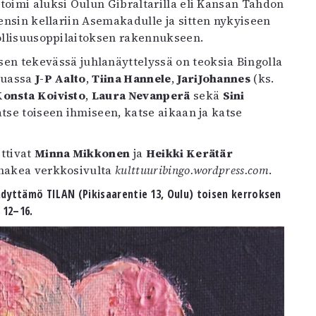
toimi aluksi Oulun Gibraltarilla eli Kansan Tahdon
 ensin kellariin Asemakadulle ja sitten nykyiseen
eollisuusoppilaitoksen rakennukseen.
 tekevässä juhlanäyttelyssä on teoksia Bingolla
 muassa
J-P Aalto
,
Tiina Hannele
,
JariJohannes
(ks.
onsta Koivisto
,
Laura Nevanperä
sekä
Sini
tse toiseen ihmiseen, katse aikaan ja katse
ttivat
Minna Mikkonen
ja
Heikki Kerätär
 hakea verkkosivulta
kulttuuribingo.wordpress.com
.
hdyttämö TILAN (Pikisaarentie 13, Oulu) toisen kerroksen
 12–16.