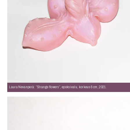
Laura Nevanperä: ”Strange flowers”, epoksivalu, korkeus 6 cm, 2021.