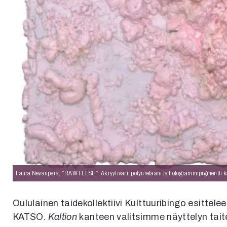
Laura Nevanperä: ”RAW FLESH”, Akryyliväri, polyuretaani ja hologrammipigmentti ka
Oululainen taidekollektiivi Kulttuuribingo esitte
KATSO.
Kaltion
kanteen valitsimme näyttelyn taite