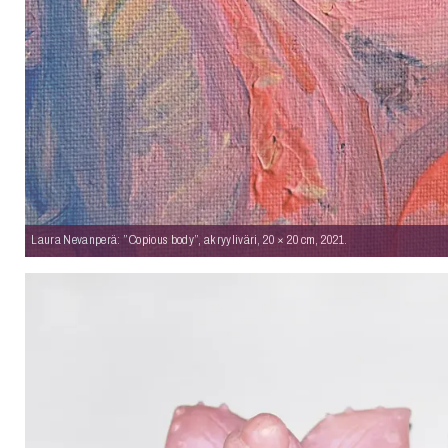
Laura Nevanperä: ”Copious body”, akryyliväri, 20 × 20 cm, 2021.