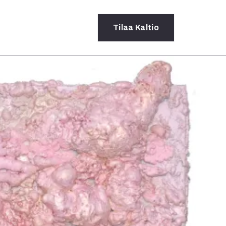
Tilaa
Kaltio
a
rot
ssä
s
dot
y