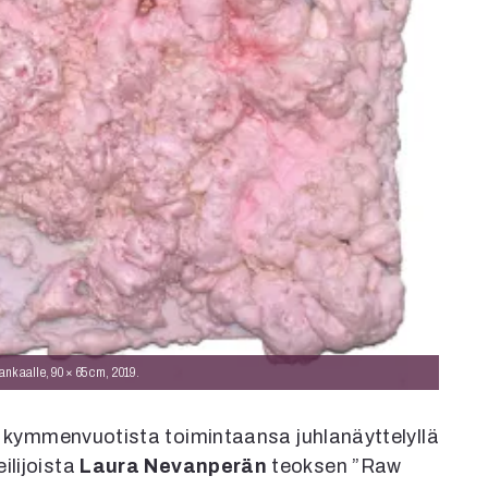
nkaalle, 90 × 65 cm, 2019.
lee kymmenvuotista toimintaansa juhlanäyttelyllä
ilijoista
Laura Nevanperän
teoksen ”Raw