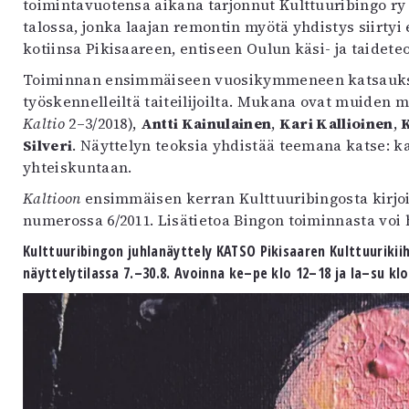
toimintavuotensa aikana tarjonnut Kulttuuribingo ry 
talossa, jonka laajan remontin myötä yhdistys siirtyi
kotiinsa Pikisaareen, entiseen Oulun käsi- ja taidet
Toiminnan ensimmäiseen vuosikymmeneen katsauksen
työskennelleiltä taiteilijoilta. Mukana ovat muiden
Kaltio
2–3/2018),
Antti Kainulainen
,
Kari Kallioinen
,
K
Silveri
. Näyttelyn teoksia yhdistää teemana katse: ka
yhteiskuntaan.
Kaltioon
ensimmäisen kerran Kulttuuribingosta kirjoi
numerossa 6/2011. Lisätietoa Bingon toiminnasta voi
Kulttuuribingon juhlanäyttely KATSO Pikisaaren Kulttuurikii
näyttelytilassa 7.–30.8. Avoinna ke–pe klo 12–18 ja la–su klo