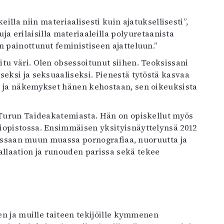
a erilaisilla materiaaleilla polyuretaanista
n painottunut feministiseen ajatteluun.”
tu väri. Olen obsessoitunut siihen. Teoksissani
seksi ja seksuaaliseksi. Pienestä tytöstä kasvaa
t ja näkemykset hänen kehostaan, sen oikeuksista
i Turun Taideakatemiasta. Hän on opiskellut myös
iopistossa. Ensimmäisen yksityisnäyttelynsä 2012
iteessaan muun muassa pornografiaa, nuoruutta ja
llaation ja runouden parissa sekä tekee
een ja muille taiteen tekijöille kymmenen