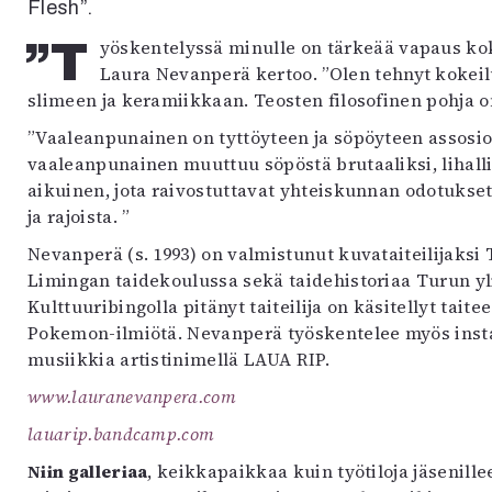
Flesh”.
”Työskentelyssä minulle on tärkeää vapaus kokeilla niin materiaalisesti kuin ajatuksellisesti”,
Laura Nevanperä kertoo. ”Olen tehnyt kokeiluj
slimeen ja keramiikkaan. Teosten filosofinen pohja o
”Vaaleanpunainen on tyttöyteen ja söpöyteen assosioi
vaaleanpunainen muuttuu söpöstä brutaaliksi, lihalli
aikuinen, jota raivostuttavat yhteiskunnan odotukse
ja rajoista. ”
Nevanperä (s. 1993) on valmistunut kuvataiteilijaks
Limingan taidekoulussa sekä taidehistoriaa Turun yl
Kulttuuribingolla pitänyt taiteilija on käsitellyt ta
Pokemon-ilmiötä. Nevanperä työskentelee myös insta
musiikkia artistinimellä LAUA RIP.
www.lauranevanpera.com
lauarip.bandcamp.com
Niin galleriaa
, keikkapaikkaa kuin työtiloja jäsenill