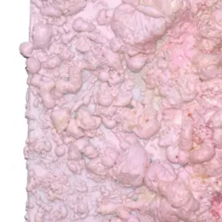
uvataide
Kirjat
n English
sitystaide
Arkisto