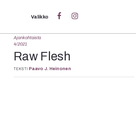
Sulje
Valikko
Ajankohtaista
Ka
4/2021
Verk
Raw Flesh
Paavo J. Heinonen
TEKSTI
S
S
Pä
Pap