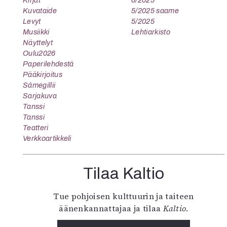
Kirjat
6/2025
Kuvataide
5/2025 saame
Levyt
5/2025
Musiikki
Lehtiarkisto
Näyttelyt
Oulu2026
Paperilehdestä
Pääkirjoitus
Sámegillii
Sarjakuva
Tanssi
Tanssi
Teatteri
Verkkoartikkeli
Tilaa Kaltio
Tue pohjoisen kulttuurin ja taiteen
äänenkannattajaa ja tilaa
Kaltio
.