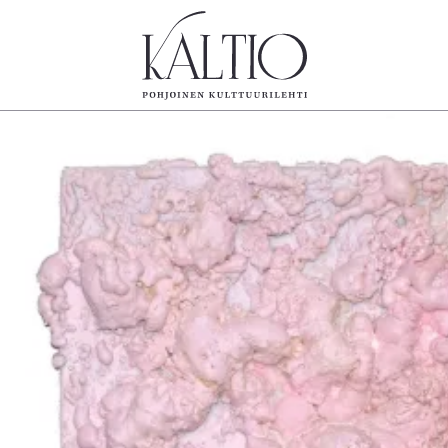
tegoriat
Lehdet
Info
koartikkeli
4/2026
Tilaus j
Teatteri
2–3/2026
irtonume
Tanssi
1/2026
Yhteistyö
Tanssi
6/2025
Toimitu
arjakuva
5/2025 saame
Mediatie
ámegillii
5/2025
Kaltio r
äkirjoitus
Lehtiarkisto
erilehdestä
Oulu2026
Näyttelyt
Musiikki
Levyt