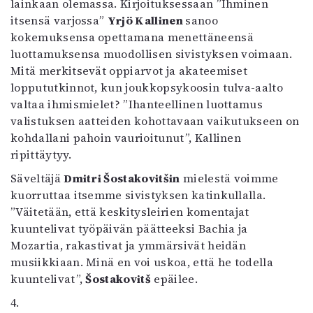
lainkaan olemassa. Kirjoituksessaan ”Ihminen
itsensä varjossa”
Yrjö Kallinen
sanoo
kokemuksensa opettamana menettäneensä
luottamuksensa muodollisen sivistyksen voimaan.
Mitä merkitsevät oppiarvot ja akateemiset
loppututkinnot, kun joukkopsykoosin tulva-aalto
valtaa ihmismielet? ”Ihanteellinen luottamus
valistuksen aatteiden kohottavaan vaikutukseen on
kohdallani pahoin vaurioitunut”, Kallinen
ripittäytyy.
Säveltäjä
Dmitri Šostakovitšin
mielestä voimme
kuorruttaa itsemme sivistyksen katinkullalla.
”Väitetään, että keskitysleirien komentajat
kuuntelivat työpäivän päätteeksi Bachia ja
Mozartia, rakastivat ja ymmärsivät heidän
musiikkiaan. Minä en voi uskoa, että he todella
kuuntelivat”,
Šostakovitš
epäilee.
4.