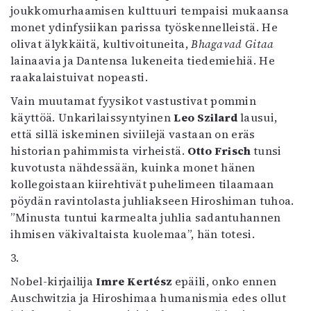
joukkomurhaamisen kulttuuri tempaisi mukaansa
monet ydinfysiikan parissa työskennelleistä. He
olivat älykkäitä, kultivoituneita,
Bhagavad Gitaa
lainaavia ja Dantensa lukeneita tiedemiehiä. He
raakalaistuivat nopeasti.
Vain muutamat fyysikot vastustivat pommin
käyttöä. Unkarilaissyntyinen
Leo Szilard
lausui,
että sillä iskeminen siviilejä vastaan on eräs
historian pahimmista virheistä.
Otto Frisch
tunsi
kuvotusta nähdessään, kuinka monet hänen
kollegoistaan kiirehtivät puhelimeen tilaamaan
pöydän ravintolasta juhliakseen Hiroshiman tuhoa.
”Minusta tuntui karmealta juhlia sadantuhannen
ihmisen väkivaltaista kuolemaa”, hän totesi.
3.
Nobel-kirjailija
Imre Kertész
epäili, onko ennen
Auschwitzia ja Hiroshimaa humanismia edes ollut