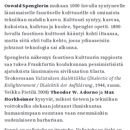
Oswald Spenglerin
mukaan 1000-luvulla syntyneelle
länsimaiselle faustiselle kulttuurille oli ominaista
tekniikan mahdin kasvu. Kulttuuri syntyy, kasvaa,
kukoistaa, kuihtuu ja kuolee, Spengler opetti. 1800-
luvulla faustinen kulttuuri kääntyi kohti iltaansa,
mutta siitä ehti tulla kehto, jossa ydinaseisiin
johtanut teknologia sai alkunsa.
Spenglerin näkemys faustisen kulttuurin rappiosta
saa tukea Frankfurtin koulukunnan pessimistisistä
ajatuksista länsimaisen sivilisaation tilasta.
Teoksessaan
Valistuksen dialektiikka
(
Dialectic of the
Enlightenment /
Dialektik der Aufklärung
, 1944, suom.
Veikko Pietilä 2008)
Theodor
W. Adorno
ja
Max
Horkheimer
kysyvät, miksei tieteen ja tekniikan
voittokulku olekaan johtanut ihmiskuntaa
humaanimpaan suuntaan vaan enemmänkin
uudenlaiseen barbariaan.
Syynä on valistuksen itsetuho. Valistuksen järki on