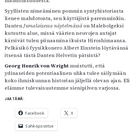
mahdollisuudesta.
Syyllisten nimeäminen pommin syntyhistoriasta
lienee mahdotonta, sen käyttäjistä paremminkin.
Danten
Jumalaisessa näytelmässä
on Malebolgeksi
kutsuttu alue, missä väärien neuvojen antajat
kärsivät tulen piinaamina ikuista Hiroshimaansa.
Pelkäsikö fyysikkonero Albert Einstein löytävänsä
itsensä tästä Danten Helvetin pätsistä?
Georg Henrik von Wright
muistutti, että
ydinaseiden potentiaalinen uhka tulee säilymään
koko ihmiskunnan historian jäljellä olevan ajan. Eli
elämme tulevaisuutemme sienipilven varjossa.
JAA TÄMÄ:
Facebook
X
Sähköpostitse