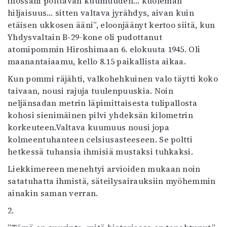
ihossani polttavan kuumuuden… kuoleman
Mediatiedot
hiljaisuus… sitten valtava jyrähdys, aivan kuin
Kaltio ry
etäisen ukkosen ääni”, eloonjäänyt kertoo siitä, kun
Yhdysvaltain B-29-kone oli pudottanut
atomipommin Hiroshimaan 6. elokuuta 1945. Oli
maanantaiaamu, kello 8.15 paikallista aikaa.
Kun pommi räjähti, valkohehkuinen valo täytti koko
taivaan, nousi rajuja tuulenpuuskia. Noin
neljänsadan metrin läpimittaisesta tulipallosta
kohosi sienimäinen pilvi yhdeksän kilometrin
korkeuteen.Valtava kuumuus nousi jopa
kolmeentuhanteen celsiusasteeseen. Se poltti
hetkessä tuhansia ihmisiä mustaksi tuhkaksi.
Liekkimereen menehtyi arvioiden mukaan noin
satatuhatta ihmistä, säteilysairauksiin myöhemmin
ainakin saman verran.
2.