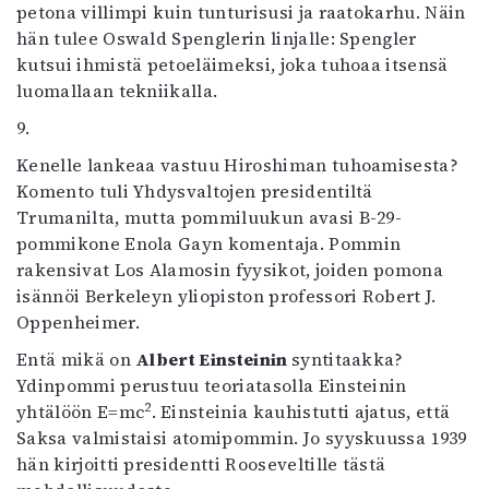
petona villimpi kuin tunturisusi ja raatokarhu. Näin
hän tulee Oswald Spenglerin linjalle: Spengler
kutsui ihmistä petoeläimeksi, joka tuhoaa itsensä
luomallaan tekniikalla.
9.
Kenelle lankeaa vastuu Hiroshiman tuhoamisesta?
Komento tuli Yhdysvaltojen presidentiltä
Trumanilta, mutta pommiluukun avasi B-29-
pommikone Enola Gayn komentaja. Pommin
rakensivat Los Alamosin fyysikot, joiden pomona
isännöi Berkeleyn yliopiston professori Robert J.
Oppenheimer.
Entä mikä on
Albert Einsteinin
syntitaakka?
Ydinpommi perustuu teoriatasolla Einsteinin
2
yhtälöön E=mc
. Einsteinia kauhistutti ajatus, että
Saksa valmistaisi atomipommin. Jo syyskuussa 1939
hän kirjoitti presidentti Rooseveltille tästä