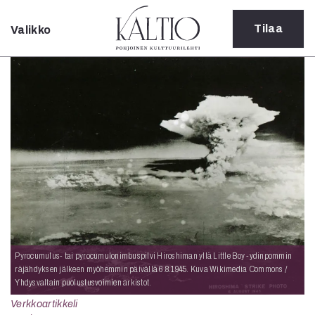
Tilaa
Valikko
Sulje
Kategoriat
Verkkoartikkeli
Teatteri
Tanssi
Tanssi
Sarjakuva
Sámegillii
Pääkirjoitus
Paperilehdestä
Oulu2026
Näyttelyt
Pyrocumulus- tai pyrocumulonimbuspilvi Hiroshiman yllä Little Boy -ydinpommin
Musiikki
räjähdyksen jälkeen myöhemmin päivällä 6.8.1945. Kuva Wikimedia Commons /
Yhdysvaltain puolustusvoimien arkistot.
Levyt
Kuvataide
Verkkoartikkeli