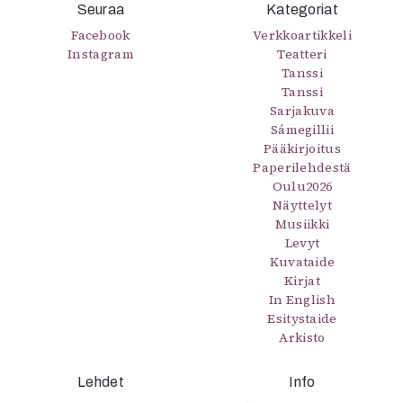
Seuraa
Kategoriat
Facebook
Verkkoartikkeli
Instagram
Teatteri
Tanssi
Tanssi
Sarjakuva
Sámegillii
Pääkirjoitus
Paperilehdestä
Oulu2026
Näyttelyt
Musiikki
Levyt
Kuvataide
Kirjat
In English
Esitystaide
Arkisto
Lehdet
Info