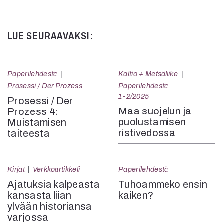
Kommentit on suljettu.
LUE SEURAAVAKSI:
Paperilehdestä
Kaltio + Metsäliike
Prosessi / Der Prozess
Paperilehdestä
1-2/2025
Prosessi / Der
Maa suojelun ja
Prozess 4:
puolustamisen
Muistamisen
ristivedossa
taiteesta
Kirjat
Verkkoartikkeli
Paperilehdestä
Ajatuksia kalpeasta
Tuhoammeko ensin
kansasta liian
kaiken?
ylvään historiansa
varjossa