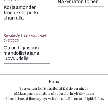
2–3/2026
Näkymätön toinen
Korjaamontien
treenikset purku-
uhan alla
Kuvataide
Verkkoartikkeli
2–3/2026
Oulun hiljaisuus
mahdollistajana
luovuudelle
Kaltio
Pohjoinen kulttuurilehti Kaltio on ainoa
pääkaupunkiseudun ulkopuolella yli 80 vuotta
säännöllisesti ilmestynyt valtakunnallinen mielipidelehti.