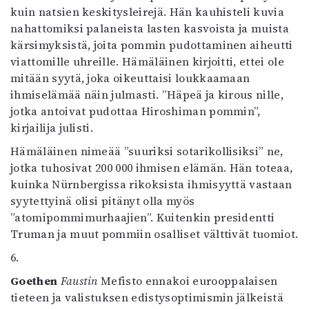
kuin natsien keskitysleirejä. Hän kauhisteli kuvia
nahattomiksi palaneista lasten kasvoista ja muista
kärsimyksistä, joita pommin pudottaminen aiheutti
viattomille uhreille. Hämäläinen kirjoitti, ettei ole
mitään syytä, joka oikeuttaisi loukkaamaan
ihmiselämää näin julmasti. ”Häpeä ja kirous nille,
jotka antoivat pudottaa Hiroshiman pommin”,
kirjailija julisti.
Hämäläinen nimeää ”suuriksi sotarikollisiksi” ne,
jotka tuhosivat 200 000 ihmisen elämän. Hän toteaa,
kuinka Nürnbergissa rikoksista ihmisyyttä vastaan
syytettyinä olisi pitänyt olla myös
”atomipommimurhaajien”. Kuitenkin presidentti
Truman ja muut pommiin osalliset välttivät tuomiot.
6.
Goethen
Faustin
Mefisto ennakoi eurooppalaisen
tieteen ja valistuksen edistysoptimismin jälkeistä