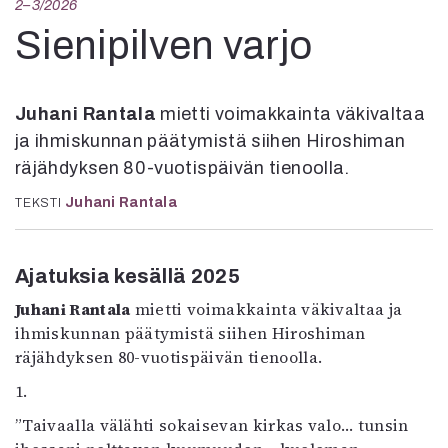
2–3/2026
Kirjat
In English
Sienipilven varjo
Esitystaide
Arkisto
Juhani Rantala
mietti voimakkainta väkivaltaa
Lehdet
ja ihmiskunnan päätymistä siihen Hiroshiman
4/2026
räjähdyksen 80-vuotispäivän tienoolla.
2–3/2026
Juhani Rantala
TEKSTI
1/2026
6/2025
5/2025 saame
Ajatuksia kesällä 2025
5/2025
Juhani Rantala
mietti voimakkainta väkivaltaa ja
Lehtiarkisto
ihmiskunnan päätymistä siihen Hiroshiman
räjähdyksen 80-vuotispäivän tienoolla.
Info
1.
Tilaus ja irtonumerot
Yhteistyössä
”Taivaalla välähti sokaisevan kirkas valo… tunsin
Toimitus