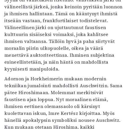
välineellistä järkeä, jonka keinoin pyritään luonnon
ja ihmisen hallintaan. Tämä on kääntynyt ihmistä
itseään vastaan, frankfurtilaiset todistelevat.
Välineellinen järki on ujuttautunut faustisen
kulttuurin sisäiseksi voimaksi, joka kahlitsee
ihmisen valtaansa. Tällöin hyvä ja paha siirtyvät
moraalin piirin ulkopuolelle, oikea ja väärä
menettävä auktoriteettinsa. Ihminen subjektina
esineellistetään, ja näin häntä on mahdollista
kyynisesti manipuloida.
Adornon ja Horkheimerin mukaan modernin
tekniikan jumalointi mahdollisti Auschwitzin. Sama
pätee Hiroshimaan. Molemmat merkitsivät
faustisen ajan loppua. Nyt moraalinen elämä,
ihmisen eettinen olemassaolo oli kärsinyt
kuolettavan iskun, Imre Kertész kirjoittaa. Myös
hänellä apokalypsin symboliksi nousee Auschwitz.
Kun mukaan otetaan Hiroshima, kaikki