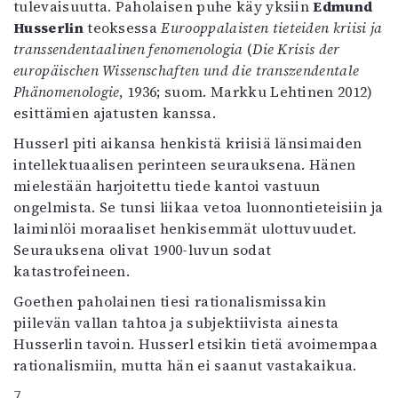
tulevaisuutta. Paholaisen puhe käy yksiin
Edmund
Husserlin
teoksessa
Eurooppalaisten tieteiden kriisi ja
transsendentaalinen fenomenologia
(
Die Krisis der
europäischen Wissenschaften und die transzendentale
Phänomenologie
, 1936; suom. Markku Lehtinen 2012)
esittämien ajatusten kanssa.
Husserl piti aikansa henkistä kriisiä länsimaiden
intellektuaalisen perinteen seurauksena. Hänen
mielestään harjoitettu tiede kantoi vastuun
ongelmista. Se tunsi liikaa vetoa luonnontieteisiin ja
laiminlöi moraaliset henkisemmät ulottuvuudet.
Seurauksena olivat 1900-luvun sodat
katastrofeineen.
Goethen paholainen tiesi rationalismissakin
piilevän vallan tahtoa ja subjektiivista ainesta
Husserlin tavoin. Husserl etsikin tietä avoimempaa
rationalismiin, mutta hän ei saanut vastakaikua.
7.