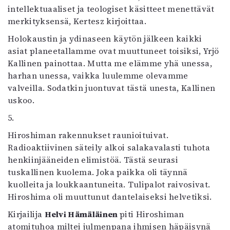
intellektuaaliset ja teologiset käsitteet menettävät
merkityksensä, Kertesz kirjoittaa.
Holokaustin ja ydinaseen käytön jälkeen kaikki
asiat planeetallamme ovat muuttuneet toisiksi, Yrjö
Kallinen painottaa. Mutta me elämme yhä unessa,
harhan unessa, vaikka luulemme olevamme
valveilla. Sodatkin juontuvat tästä unesta, Kallinen
uskoo.
5.
Hiroshiman rakennukset raunioituivat.
Radioaktiivinen säteily alkoi salakavalasti tuhota
henkiinjääneiden elimistöä. Tästä seurasi
tuskallinen kuolema. Joka paikka oli täynnä
kuolleita ja loukkaantuneita. Tulipalot raivosivat.
Hiroshima oli muuttunut dantelaiseksi helvetiksi.
Kirjailija
Helvi Hämäläinen
piti Hiroshiman
atomituhoa miltei julmenpana ihmisen häpäisynä