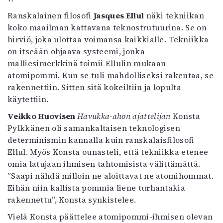
Ranskalainen filosofi
Jasques Ellul
näki tekniikan
koko maailman kattavana teknostrutuurina. Se on
hirviö, joka ulottaa voimansa kaikkialle. Tekniikka
on itseään ohjaava systeemi, jonka
malliesimerkkinä toimii Ellulin mukaan
atomipommi. Kun se tuli mahdolliseksi rakentaa, se
rakennettiin. Sitten sitä kokeiltiin ja lopulta
käytettiin.
Veikko Huovisen
Havukka-ahon ajattelijan
Konsta
Pylkkänen oli samankaltaisen teknologisen
determinismin kannalla kuin ranskalaisfilosofi
Ellul. Myös Konsta ounasteli, että tekniikka etenee
omia latujaan ihmisen tahtomisista välittämättä.
”Saapi nähdä milloin ne aloittavat ne atomihommat.
Eihän niin kallista pommia liene turhantakia
rakennettu”, Konsta synkistelee.
Vielä Konsta päättelee atomipommi-ihmisen olevan