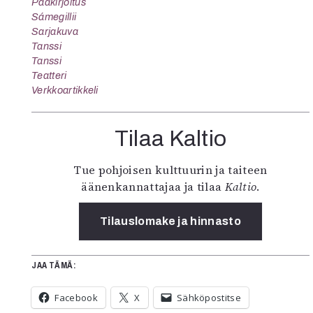
Pääkirjoitus
Sámegillii
Sarjakuva
Tanssi
Tanssi
Teatteri
Verkkoartikkeli
Tilaa Kaltio
Tue pohjoisen kulttuurin ja taiteen
äänenkannattajaa ja tilaa
Kaltio
.
Tilauslomake ja hinnasto
JAA TÄMÄ:
Facebook
X
Sähköpostitse