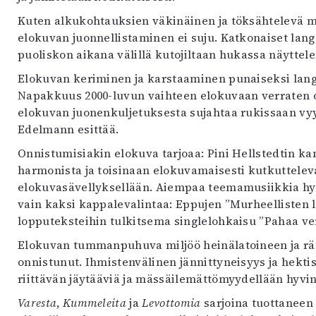
Kuten alkukohtauksien väkinäinen ja töksähtelevä 
elokuvan juonnellistaminen ei suju. Katkonaiset la
puoliskon aikana välillä kutojiltaan hukassa näyttel
Elokuvan keriminen ja karstaaminen punaiseksi lang
Napakkuus 2000-luvun vaihteen elokuvaan verraten o
elokuvan juonenkuljetuksesta sujahtaa rukissaan vyyh
Edelmann esittää.
Onnistumisiakin elokuva tarjoaa: Pini Hellstedtin 
harmonista ja toisinaan elokuvamaisesti kutkuttelev
elokuvasävellyksellään. Aiempaa teemamusiikkia hyö
vain kaksi kappalevalintaa: Eppujen ”Murheellisten
lopputeksteihin tulkitsema singlelohkaisu ”Pahaa ver
Elokuvan tummanpuhuva miljöö heinälatoineen ja rä
onnistunut. Ihmistenvälinen jännittyneisyys ja hektis
riittävän jäytääviä ja mässäilemättömyydellään hyvin
Varesta
,
Kummeleita
ja
Levottomia
sarjoina tuottaneen