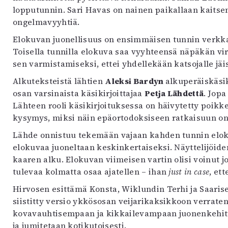
lopputunnin. Sari Havas on nainen paikallaan kaits
ongelmavyyhtiä.
Elokuvan juonellisuus on ensimmäisen tunnin verkka
Toisella tunnilla elokuva saa vyyhteensä näpäkän vir
sen varmistamiseksi, ettei yhdellekään katsojalle jä
Alkuteksteistä lähtien
Aleksi Bardyn
alkuperäiskäsi
osan varsinaista käsikirjoittajaa
Petja Lähdettä
. Jop
Lähteen rooli käsikirjoituksessa on häivytetty poikke
kysymys, miksi näin epäortodoksiseen ratkaisuun on
Lähde onnistuu tekemään vajaan kahden tunnin eloku
elokuvaa juoneltaan keskinkertaiseksi. Näyttelijöide
kaaren alku. Elokuvan viimeisen vartin olisi voinut jo
tulevaa kolmatta osaa ajatellen – ihan
just in case
, et
Hirvosen esittämä Konsta, Wiklundin Terhi ja Saarisen
siistitty versio ykkösosan veijarikaksikkoon verraten
kovavauhtisempaan ja kikkailevampaan juonenkehitte
ja jumitetaan kotikutoisesti.