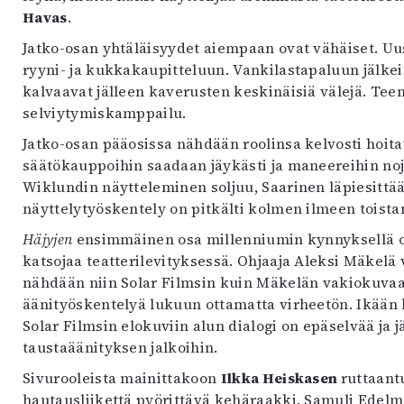
Havas
.
Jatko-osan yhtäläisyydet aiempaan ovat vähäiset. Uu
ryyni- ja kukkakaupitteluun. Vankilastapaluun jälkei
kalvaavat jälleen kaverusten keskinäisiä välejä. Tee
selviytymiskamppailu.
Jatko-osan pääosissa nähdään roolinsa kelvosti hoit
säätökauppoihin saadaan jäykästi ja maneereihin no
Wiklundin näytteleminen soljuu, Saarinen läpiesittää
näyttelytyöskentely on pitkälti kolmen ilmeen toista
Häjyjen
ensimmäinen osa millenniumin kynnyksellä oli 
katsojaa teatterilevityksessä. Ohjaaja Aleksi Mäkel
nähdään niin Solar Filmsin kuin Mäkelän vakiokuva
äänityöskentelyä lukuun ottamatta virheetön. Ikään
Solar Filmsin elokuviin alun dialogi on epäselvää ja
taustaäänityksen jalkoihin.
Sivurooleista mainittakoon
Ilkka Heiskasen
ruttaant
hautausliikettä pyörittävä kehäraakki. Samuli Edelm