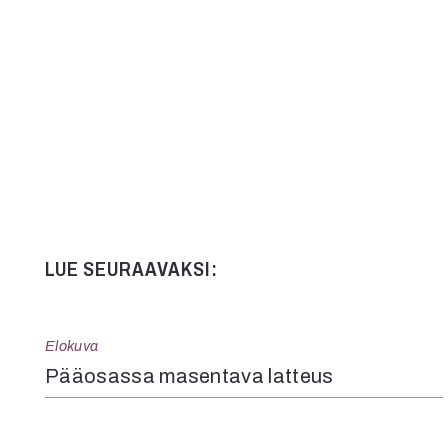
Kommentit on suljettu.
LUE SEURAAVAKSI:
Elokuva
Pääosassa masentava latteus