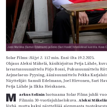
uvataide
Kirjat
n English
sitystaide
Arkisto
Jussi Murikka (Samuli Edelmann) ja Sisko (Sari Havas) istuskelevat kuistilla. Kuva Ca
Solar Films:
Häjyt 2
. 112 min. Ensi-ilta 19.2.2025.
Ohjaus Aleksi Mäkelä, käsikirjoitus Petja Lähde, kuv
lavastussuunnittelu Pirjo Rossi, Pukusuunnittelu Ri
Aejmelaeus-Pyysing, äänisuunnittelu Pekka Karjalain
Näyttelijät: Samuli Edelmann, Joel Hirvonen, Sari Ha
Petja Lähde ja Ilkka Heiskanen.
Markus Selinin
luotsaama Solar Films juhlii vuo
Filmsin 30-vuotisjuhlaelokuva.
Aleksi Mäkelä
löyhä, mutta kaksi näyttelijää aiemmasta tuotokses