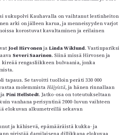
si sukupolvi Kauhavalla on vaihtanut lestinheiton
nen arki on jälleen karua, ja menneisyyden varjot
moissa korostuvat kavaltaminen ja erilainen
avat
Joel Hirvonen
ja
Linda Wiklund
. Vastinpariksi
jaava
Severi Saarinen
. Siinä missä Hirvosen ja
 kireää rengasliikkeen bulvaania, jonka
mista.
tapaus. Se tavoitti tuolloin peräti 330 000
ä vastaa molemmista
Häjyistä
, ja hänen rinnallaan
aja
Pini Hellstedt
. Jatko-osa on toteutukseltaan
 kuin vanhana perisyntinä 2000-luvun vaihteen
 jää elokuvan alkumetreillä sekavan
unut ja kähisevä, epämääräistä kukka- ja
ann piristää damilaisena dillikkana elokuvaa