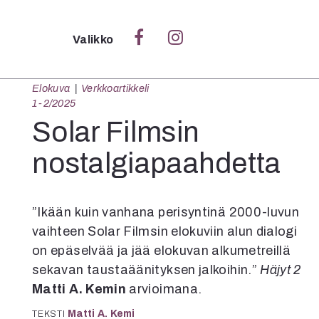
Sulje
Valikko
Elokuva
Verkkoartikkeli
Ka
1-2/2025
Verk
Solar Filmsin
nostalgiapaahdetta
S
S
”Ikään kuin vanhana perisyntinä 2000-luvun
Pä
vaihteen Solar Filmsin elokuviin alun dialogi
Pap
on epäselvää ja jää elokuvan alkumetreillä
sekavan taustaäänityksen jalkoihin.”
Häjyt 2
Matti A. Kemin
arvioimana.
Matti A. Kemi
TEKSTI