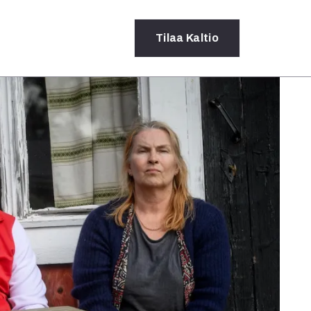
Tilaa
Kaltio
a
rot
ssä
s
dot
y