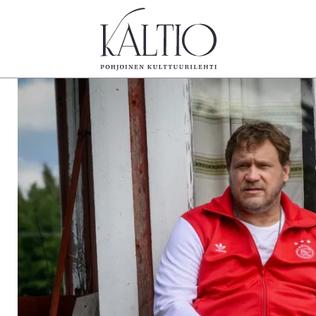
tegoriat
Lehdet
Info
koartikkeli
4/2026
Tilaus j
Teatteri
2–3/2026
irtonume
Tanssi
1/2026
Yhteistyö
Tanssi
6/2025
Toimitu
arjakuva
5/2025 saame
Mediatie
ámegillii
5/2025
Kaltio r
äkirjoitus
Lehtiarkisto
erilehdestä
Oulu2026
Näyttelyt
Musiikki
Levyt