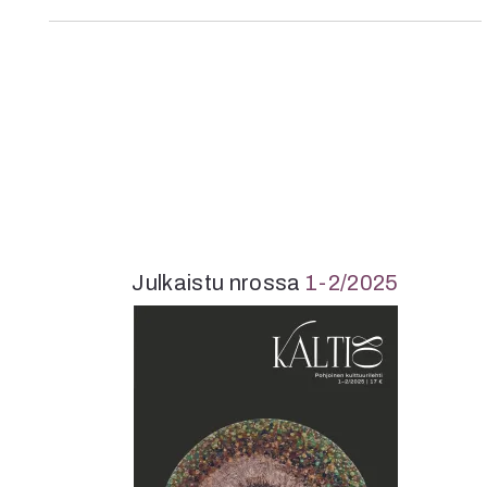
K
I
E
Julkaistu nrossa
1-2/2025