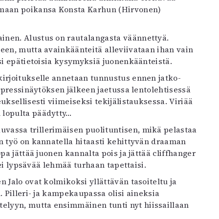
emaan poikansa Konsta Karhun (Hirvonen)
inen. Alustus on rautalangasta väännettyä.
een, mutta avainkäänteitä alleviivataan ihan vain
isi epätietoisia kysymyksiä juonenkäänteistä.
kirjoitukselle annetaan tunnustus ennen jatko-
a pressinäytöksen jälkeen jaetussa lentolehtisessä
uksellisesti viimeiseksi tekijälistauksessa. Viriää
 lopulta päädytty…
vassa trillerimäisen puolituntisen, mikä pelastaa
n työ on kannatella hitaasti kehittyvän draaman
pa jättää juonen kannalta pois ja jättää cliffhanger
tei lypsävää lehmää turhaan tapettaisi.
 Jalo ovat kolmikoksi yllättävän tasoiteltu ja
. Pilleri- ja kampekaupassa olisi aineksia
lyyn, mutta ensimmäinen tunti nyt hiissaillaan