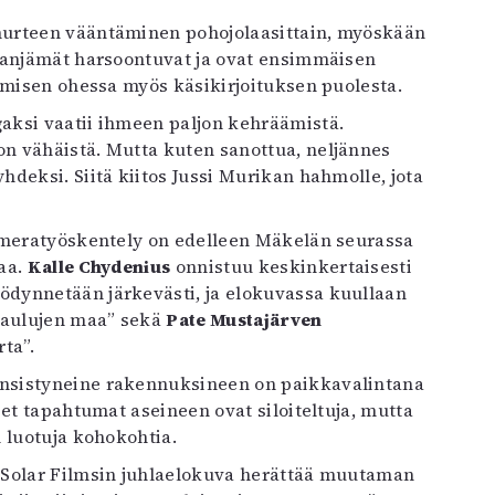
murteen vääntäminen pohojolaasittain, myöskään
nganjämät harsoontuvat ja ovat ensimmäisen
emisen ohessa myös käsikirjoituksen puolesta.
aksi vaatii ihmeen paljon kehräämistä.
n vähäistä. Mutta kuten sanottua, neljännes
deksi. Siitä kiitos Jussi Murikan hahmolle, jota
kameratyöskentely on edelleen Mäkelän seurassa
aa.
Kalle Chydenius
onnistuu keskinkertaisesti
dynnetään järkevästi, ja elokuvassa kuullaan
 laulujen maa” sekä
Pate Mustajärven
ta”.
nsistyneine rakennuksineen on paikkavalintana
et tapahtumat aseineen ovat siloiteltuja, mutta
 luotuja kohokohtia.
 Solar Filmsin juhlaelokuva herättää muutaman