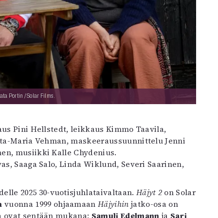
ta Portin / Solar Films.
aus Pini Hellstedt, leikkaus Kimmo Taavila,
itta-Maria Vehman, maskeeraussuunnittelu Jenni
en, musiikki Kalle Chydenius.
vas, Saaga Salo, Linda Wiklund, Severi Saarinen,
delle 2025 30-vuotisjuhlataivaltaan.
Häjyt 2
on Solar
n
vuonna 1999 ohjaamaan
Häjyihin
jatko-osa on
ta ovat sentään mukana:
Samuli Edelmann
ja
Sari