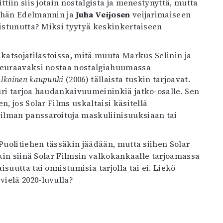
tiin siis jotain nostalgista ja menestynyttä, mutta
tähän Edelmannin ja
Juha Veijosen
veijarimaiseen
nistunutta? Miksi tyytyä keskinkertaiseen
atsojatilastoissa, mitä muuta Markus Selinin ja
 seuraavaksi nostaa nostalgiahuumassa
lkoinen kaupunki
(2006) tällaista tuskin tarjoavat.
uuri tarjoa haudankaivuumeininkiä jatko-osalle. Sen
n, jos Solar Films uskaltaisi käsitellä
ilman panssaroituja maskuliinisuuksiaan tai
Puolitiehen tässäkin jäädään, mutta siihen Solar
okin siinä Solar Filmsin valkokankaalle tarjoamassa
suutta tai onnistumisia tarjolla tai ei. Liekö
ielä 2020-luvulla?