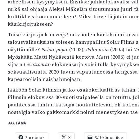
aiheellisen kysymyksen. Ensiksi: juhlaelokuvaksi valit
mikä sai ohjaaja Aleksi Mäkelän sitoutumaan juuri 
kulttiklassikoon uudelleen? Miksi tärvellä jotain on
käsikirjoitukseen?
Toiseksi: jos ja kun
Häjyt
on vuoden kärkikolmikossa k
talousvaikeuksista toiseen kamppaillut Solar Films
näyttämölle?
Pahat pojat
(2003),
Paha maa
(2005) tai
Va
Myöskään Matti Nykäsestä kertova
Matti
(2006) ei j
sijaan
Levottomat
-elokuvasarja voisi tulla kysymyksee
seksuaalisuutta 2020-luvun vapautuneessa hengessä 
kapearoolisia naishahmojaan.
Jääköön Solar Filmsin jatko-osakokeilualttius tähän. 
Filmsin elokuvissa 30-vuotistaipaleella on totuttu. J
paahteessa tuntuu katsojia houkuttelevan, oli kokonai
nostalgia vaiko pakkomarkkinointi menestyksen tae v
JAA TÄMÄ:
Facebook
X
Sähköpostitse