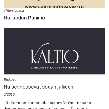
Yhteistyössä
Hailuodon Panimo
Elokuva
Naiset nousevat sodan jälkeen
5/2018
”Naisten nousu muodostaa myös Oman maan
dramaturgisen punaisen langan, sillä muut