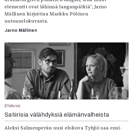
elementit ovat lähinnä langanpätkiä”, Jarno
Mällinen kirjoittaa Markku Pölösen
uutuuselokuvasta.
Jarno Mällinen
Elokuva
Satiirisia välähdyksiä elämänvalheista
Aleksi Salmenperän uusi elokuva Tyhjiö saa ensi-