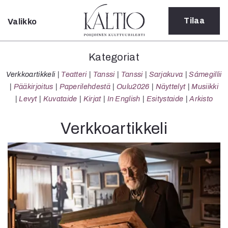
Tilaa
Valikko
Sulje
Kategoriat
Kategoriat
Verkkoartikkeli
Verkkoartikkeli
Teatteri
Tanssi
Tanssi
Sarjakuva
Sámegillii
Teatteri
Pääkirjoitus
Paperilehdestä
Oulu2026
Näyttelyt
Musiikki
Tanssi
Levyt
Kuvataide
Kirjat
In English
Esitystaide
Arkisto
Tanssi
Sarjakuva
Verkkoartikkeli
Sámegillii
Pääkirjoitus
Paperilehdestä
Oulu2026
Näyttelyt
Musiikki
Levyt
Kuvataide