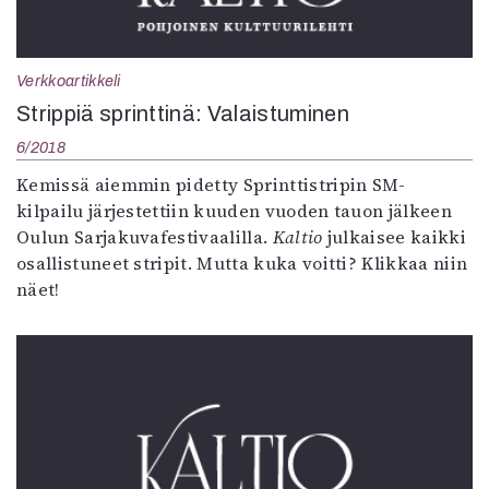
Mediatiedot
Kaltio ry
Verkkoartikkeli
Strippiä sprinttinä: Valaistuminen
6/2018
Kemissä aiemmin pidetty Sprinttistripin SM-
kilpailu järjestettiin kuuden vuoden tauon jälkeen
Oulun Sarjakuvafestivaalilla.
Kaltio
julkaisee kaikki
osallistuneet stripit. Mutta kuka voitti? Klikkaa niin
näet!