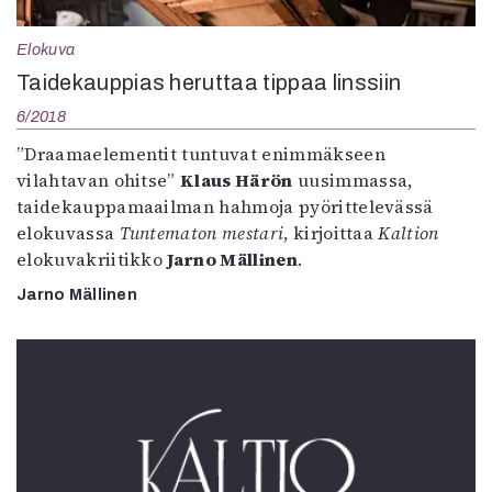
Kirjat
In English
Elokuva
Esitystaide
Taidekauppias heruttaa tippaa linssiin
Arkisto
6/2018
Lehdet
”Draamaelementit tuntuvat enimmäkseen
vilahtavan ohitse”
Klaus Härön
uusimmassa,
4/2026
taidekauppamaailman hahmoja pyörittelevässä
2–3/2026
elokuvassa
Tuntematon mestari
, kirjoittaa
Kaltion
1/2026
elokuvakriitikko
Jarno Mällinen
.
6/2025
5/2025 saame
Jarno Mällinen
5/2025
Lehtiarkisto
Info
Tilaus ja irtonumerot
Yhteistyössä
Toimitus