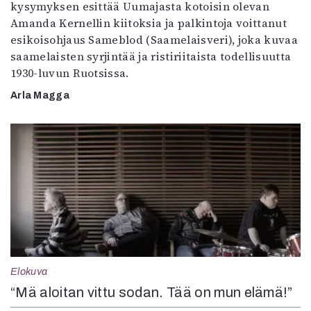
kysymyksen esittää Uumajasta kotoisin olevan
Amanda Kernellin kiitoksia ja palkintoja voittanut
esikoisohjaus Sameblod (Saamelaisveri), joka kuvaa
saamelaisten syrjintää ja ristiriitaista todellisuutta
1930-luvun Ruotsissa.
Arla Magga
Elokuva
“Mä aloitan vittu sodan. Tää on mun elämä!”