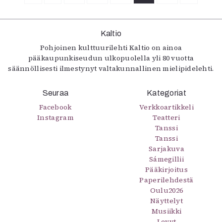
Kaltio
Pohjoinen kulttuurilehti Kaltio on ainoa
pääkaupunkiseudun ulkopuolella yli 80 vuotta
säännöllisesti ilmestynyt valtakunnallinen mielipidelehti.
Seuraa
Kategoriat
Facebook
Verkkoartikkeli
Instagram
Teatteri
Tanssi
Tanssi
Sarjakuva
Sámegillii
Pääkirjoitus
Paperilehdestä
Oulu2026
Näyttelyt
Musiikki
Levyt