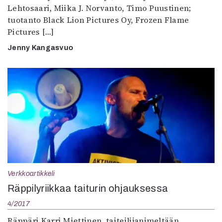
Lehtosaari, Miika J. Norvanto, Timo Puustinen;
tuotanto Black Lion Pictures Oy, Frozen Flame
Pictures […]
Jenny Kangasvuo
Verkkoartikkeli
Räppilyriikkaa taiturin ohjauksessa
4/2017
Räppäri Karri Miettinen, taiteilijanimeltään