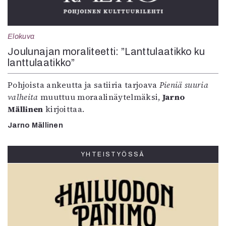
Elokuva
Joulunajan moraliteetti: ”Lanttulaatikko ku
lanttulaatikko”
Pohjoista ankeutta ja satiiria tarjoava
Pieniä suuria
valheita
muuttuu moraalinäytelmäksi,
Jarno
Mällinen
kirjoittaa.
Jarno Mällinen
YHTEISTYÖSSÄ