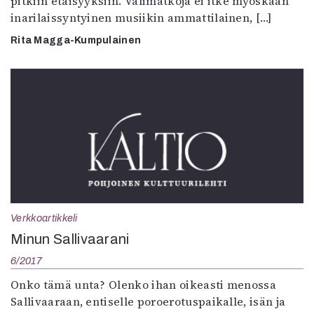
pitkiin etäisyyksiin. Välimatkoja ei itke myöskään
inarilaissyntyinen musiikin ammattilainen, […]
Rita Magga-Kumpulainen
Verkkoartikkeli
Minun Sallivaarani
6/2017
Onko tämä unta? Olenko ihan oikeasti menossa
Sallivaaraan, entiselle poroerotuspaikalle, isän ja