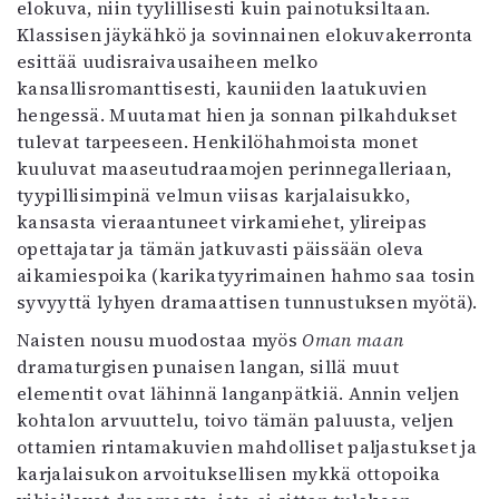
elokuva, niin tyylillisesti kuin painotuksiltaan.
Klassisen jäykähkö ja sovinnainen elokuvakerronta
esittää uudisraivausaiheen melko
kansallisromanttisesti, kauniiden laatukuvien
hengessä. Muutamat hien ja sonnan pilkahdukset
tulevat tarpeeseen. Henkilöhahmoista monet
kuuluvat maaseutudraamojen perinnegalleriaan,
tyypillisimpinä velmun viisas karjalaisukko,
kansasta vieraantuneet virkamiehet, ylireipas
opettajatar ja tämän jatkuvasti päissään oleva
aikamiespoika (karikatyyrimainen hahmo saa tosin
syvyyttä lyhyen dramaattisen tunnustuksen myötä).
Naisten nousu muodostaa myös
Oman maan
dramaturgisen punaisen langan, sillä muut
elementit ovat lähinnä langanpätkiä. Annin veljen
kohtalon arvuuttelu, toivo tämän paluusta, veljen
ottamien rintamakuvien mahdolliset paljastukset ja
karjalaisukon arvoituksellisen mykkä ottopoika