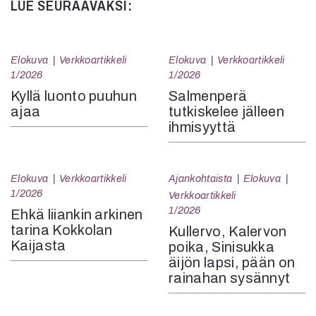
LUE SEURAAVAKSI:
Elokuva
Verkkoartikkeli
Elokuva
Verkkoartikkeli
1/2026
1/2026
Kyllä luonto puuhun
Salmenperä
ajaa
tutkiskelee jälleen
ihmisyyttä
Elokuva
Verkkoartikkeli
Ajankohtaista
Elokuva
1/2026
Verkkoartikkeli
1/2026
Ehkä liiankin arkinen
tarina Kokkolan
Kullervo, Kalervon
Kaijasta
poika, Sinisukka
äijön lapsi, pään on
rainahan sysännyt