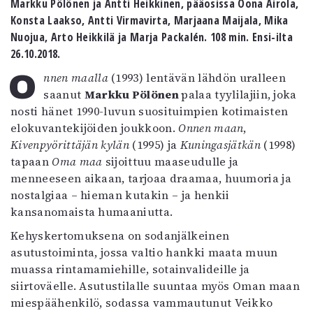
Markku Pölönen ja Antti Heikkinen, pääosissa Oona Airola,
Kirjat
Konsta Laakso, Antti Virmavirta, Marjaana Maijala, Mika
In English
Nuojua, Arto Heikkilä ja Marja Packalén. 108 min. Ensi-ilta
Esitystaide
26.10.2018.
Arkisto
O
nnen maalla
(1993) lentävän lähdön uralleen
Lehdet
saanut
Markku Pölönen
palaa tyylilajiin, joka
nosti hänet 1990-luvun suosituimpien kotimaisten
4/2026
elokuvantekijöiden joukkoon.
Onnen maan
,
2–3/2026
Kivenpyörittäjän kylän
(1995) ja
Kuningasjätkän
(1998)
1/2026
tapaan
Oma maa
sijoittuu maaseudulle ja
6/2025
menneeseen aikaan, tarjoaa draamaa, huumoria ja
5/2025 saame
nostalgiaa – hieman kutakin – ja henkii
5/2025
kansanomaista humaaniutta.
Lehtiarkisto
Kehyskertomuksena on sodanjälkeinen
asutustoiminta, jossa valtio hankki maata muun
Info
muassa rintamamiehille, sotainvalideille ja
Tilaus ja irtonumerot
siirtoväelle. Asutustilalle suuntaa myös Oman maan
Yhteistyössä
miespäähenkilö, sodassa vammautunut Veikko
Toimitus