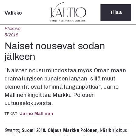
Tilaa
Valikko
Sulje
Elokuva
Kategoriat
5/2018
Verkkoartikkeli
Naiset nousevat sodan
Teatteri
jälkeen
Tanssi
Tanssi
”Naisten nousu muodostaa myös Oman maan
Sarjakuva
dramaturgisen punaisen langan, sillä muut
Sámegillii
elementit ovat lähinnä langanpätkiä”, Jarno
Pääkirjoitus
Paperilehdestä
Mällinen kirjoittaa Markku Pölösen
Oulu2026
uutuuselokuvasta.
Näyttelyt
Jarno Mällinen
TEKSTI
Musiikki
Levyt
Oma maa
, Suomi 2018. Ohjaus Markku Pölönen, käsikirjoitus
Kuvataide