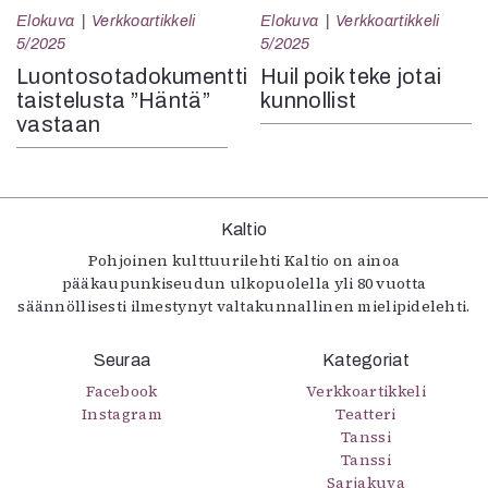
Elokuva
Verkkoartikkeli
Elokuva
Verkkoartikkeli
5/2025
5/2025
Luontosotadokumentti
Huil poik teke jotai
taistelusta ”Häntä”
kunnollist
vastaan
Kaltio
Pohjoinen kulttuurilehti Kaltio on ainoa
pääkaupunkiseudun ulkopuolella yli 80 vuotta
säännöllisesti ilmestynyt valtakunnallinen mielipidelehti.
Seuraa
Kategoriat
Facebook
Verkkoartikkeli
Instagram
Teatteri
Tanssi
Tanssi
Sarjakuva