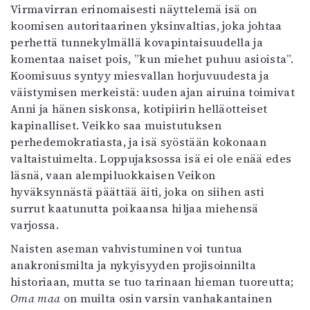
Virmavirran erinomaisesti näyttelemä isä on
koomisen autoritaarinen yksinvaltias, joka johtaa
perhettä tunnekylmällä kovapintaisuudella ja
komentaa naiset pois, ”kun miehet puhuu asioista”.
Koomisuus syntyy miesvallan horjuvuudesta ja
väistymisen merkeistä: uuden ajan airuina toimivat
Anni ja hänen siskonsa, kotipiirin helläotteiset
kapinalliset. Veikko saa muistutuksen
perhedemokratiasta, ja isä syöstään kokonaan
valtaistuimelta. Loppujaksossa isä ei ole enää edes
läsnä, vaan alempiluokkaisen Veikon
hyväksynnästä päättää äiti, joka on siihen asti
surrut kaatunutta poikaansa hiljaa miehensä
varjossa.
Naisten aseman vahvistuminen voi tuntua
anakronismilta ja nykyisyyden projisoinnilta
historiaan, mutta se tuo tarinaan hieman tuoreutta;
Oma maa
on muilta osin varsin vanhakantainen