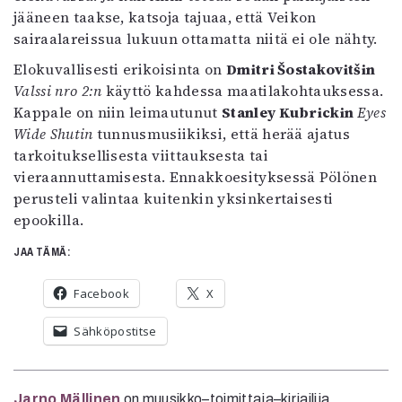
jääneen taakse, katsoja tajuaa, että Veikon
sairaalareissua lukuun ottamatta niitä ei ole nähty.
Elokuvallisesti erikoisinta on
Dmitri Šostakovitšin
Valssi nro 2:n
käyttö kahdessa maatilakohtauksessa.
Kappale on niin leimautunut
Stanley Kubrickin
Eyes
Wide Shutin
tunnusmusiikiksi, että herää ajatus
tarkoituksellisesta viittauksesta tai
vieraannuttamisesta. Ennakkoesityksessä Pölönen
perusteli valintaa kuitenkin yksinkertaisesti
epookilla.
JAA TÄMÄ:
Facebook
X
Sähköpostitse
Jarno Mällinen
on muusikko–toimittaja–kirjailija.