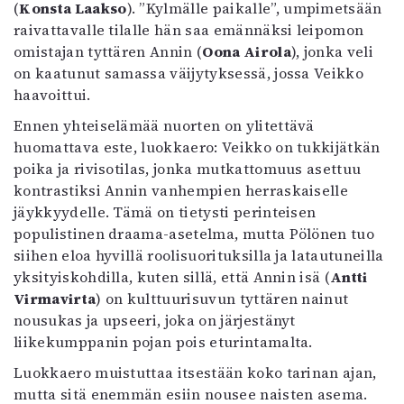
(
Konsta Laakso
). ”Kylmälle paikalle”, umpimetsään
Mediatiedot
raivattavalle tilalle hän saa emännäksi leipomon
Kaltio ry
omistajan tyttären Annin (
Oona Airola
), jonka veli
on kaatunut samassa väijytyksessä, jossa Veikko
haavoittui.
Ennen yhteiselämää nuorten on ylitettävä
huomattava este, luokkaero: Veikko on tukkijätkän
poika ja rivisotilas, jonka mutkattomuus asettuu
kontrastiksi Annin vanhempien herraskaiselle
jäykkyydelle. Tämä on tietysti perinteisen
populistinen draama-asetelma, mutta Pölönen tuo
siihen eloa hyvillä roolisuorituksilla ja latautuneilla
yksityiskohdilla, kuten sillä, että Annin isä (
Antti
Virmavirta
) on kulttuurisuvun tyttären nainut
nousukas ja upseeri, joka on järjestänyt
liikekumppanin pojan pois eturintamalta.
Luokkaero muistuttaa itsestään koko tarinan ajan,
mutta sitä enemmän esiin nousee naisten asema.