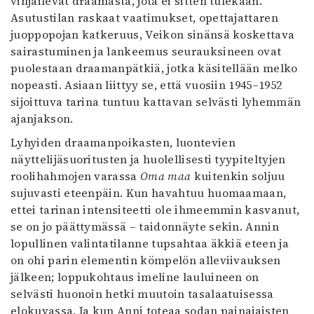
vihjailevat draamasta, jota ei sitten tulekaan.
Asutustilan raskaat vaatimukset, opettajattaren
juoppopojan katkeruus, Veikon sinänsä koskettava
sairastuminen ja lankeemus seurauksineen ovat
puolestaan draamanpätkiä, jotka käsitellään melko
nopeasti. Asiaan liittyy se, että vuosiin 1945–1952
sijoittuva tarina tuntuu kattavan selvästi lyhemmän
ajanjakson.
Lyhyiden draamanpoikasten, luontevien
näyttelijäsuoritusten ja huolellisesti tyypiteltyjen
roolihahmojen varassa
Oma maa
kuitenkin soljuu
sujuvasti eteenpäin. Kun havahtuu huomaamaan,
ettei tarinan intensiteetti ole ihmeemmin kasvanut,
se on jo päättymässä – taidonnäyte sekin. Annin
lopullinen valintatilanne tupsahtaa äkkiä eteen ja
on ohi parin elementin kömpelön alleviivauksen
jälkeen; loppukohtaus imeline lauluineen on
selvästi huonoin hetki muutoin tasalaatuisessa
elokuvassa. Ja kun Anni toteaa sodan painajaisten