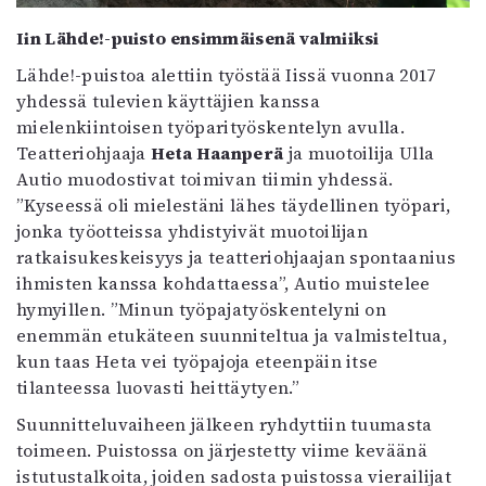
Iin Lähde!-puisto ensimmäisenä valmiiksi
Lähde!-puistoa alettiin työstää Iissä vuonna 2017
yhdessä tulevien käyttäjien kanssa
mielenkiintoisen työparityöskentelyn avulla.
Teatteriohjaaja
Heta Haanperä
ja muotoilija Ulla
Autio muodostivat toimivan tiimin yhdessä.
”Kyseessä oli mielestäni lähes täydellinen työpari,
jonka työotteissa yhdistyivät muotoilijan
ratkaisukeskeisyys ja teatteriohjaajan spontaanius
ihmisten kanssa kohdattaessa”, Autio muistelee
hymyillen. ”Minun työpajatyöskentelyni on
enemmän etukäteen suunniteltua ja valmisteltua,
kun taas Heta vei työpajoja eteenpäin itse
tilanteessa luovasti heittäytyen.”
Suunnitteluvaiheen jälkeen ryhdyttiin tuumasta
toimeen. Puistossa on järjestetty viime keväänä
istutustalkoita, joiden sadosta puistossa vierailijat