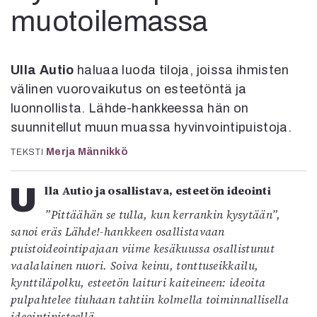
Kirjat
muotoilemassa
In English
Esitystaide
Arkisto
Ulla Autio
haluaa luoda tiloja, joissa ihmisten
välinen vuorovaikutus on esteetöntä ja
Lehdet
luonnollista. Lähde-hankkeessa hän on
4/2026
suunnitellut muun muassa hyvinvointipuistoja.
2–3/2026
1/2026
Merja Männikkö
TEKSTI
6/2025
5/2025 saame
Ulla Autio ja osallistava, esteetön ideointi
5/2025
”Pittäähän se tulla, kun kerrankin kysytään”,
Lehtiarkisto
sanoi eräs Lähde!-hankkeen osallistavaan
puistoideointipajaan viime kesäkuussa osallistunut
Info
vaalalainen nuori. Soiva keinu, tonttuseikkailu,
Tilaus ja irtonumerot
kynttiläpolku, esteetön laituri kaiteineen: ideoita
Yhteistyössä
pulpahtelee tiuhaan tahtiin kolmella toiminnallisella
Toimitus
ideointipisteellä.