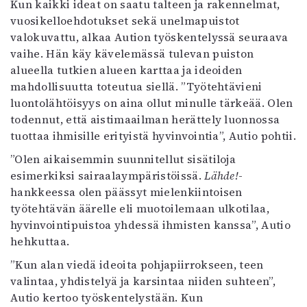
Kun kaikki ideat on saatu talteen ja rakennelmat,
vuosikelloehdotukset sekä unelmapuistot
valokuvattu, alkaa Aution työskentelyssä seuraava
vaihe. Hän käy kävelemässä tulevan puiston
alueella tutkien alueen karttaa ja ideoiden
mahdollisuutta toteutua siellä. ”Työtehtävieni
luontolähtöisyys on aina ollut minulle tärkeää. Olen
todennut, että aistimaailman herättely luonnossa
tuottaa ihmisille erityistä hyvinvointia”, Autio pohtii.
”Olen aikaisemmin suunnitellut sisätiloja
esimerkiksi sairaalaympäristöissä.
Lähde!
-
hankkeessa olen päässyt mielenkiintoisen
työtehtävän äärelle eli muotoilemaan ulkotilaa,
hyvinvointipuistoa yhdessä ihmisten kanssa”, Autio
hehkuttaa.
”Kun alan viedä ideoita pohjapiirrokseen, teen
valintaa, yhdistelyä ja karsintaa niiden suhteen”,
Autio kertoo työskentelystään. Kun