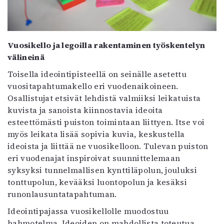
Vuosikello ja legoilla rakentaminen työskentelyn
välineinä
Toisella ideointipisteellä on seinälle asetettu
vuositapahtumakello eri vuodenaikoineen.
Osallistujat etsivät lehdistä valmiiksi leikatuista
kuvista ja sanoista kiinnostavia ideoita
esteettömästi puiston toimintaan liittyen. Itse voi
myös leikata lisää sopivia kuvia, keskustella
ideoista ja liittää ne vuosikelloon. Tulevan puiston
eri vuodenajat inspiroivat suunnittelemaan
syksyksi tunnelmallisen kynttiläpolun, jouluksi
tonttupolun, kevääksi luontopolun ja kesäksi
runonlausuntatapahtuman.
Ideointipajassa vuosikellolle muodostuu
hahmotelma. Ideoiden on mahdollista toteutua