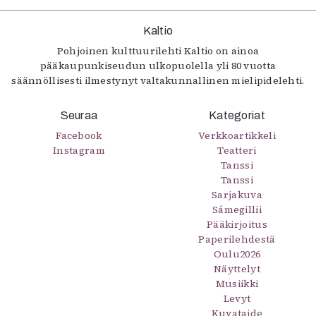
Kaltio
Pohjoinen kulttuurilehti Kaltio on ainoa
pääkaupunkiseudun ulkopuolella yli 80 vuotta
säännöllisesti ilmestynyt valtakunnallinen mielipidelehti.
Seuraa
Kategoriat
Facebook
Verkkoartikkeli
Instagram
Teatteri
Tanssi
Tanssi
Sarjakuva
Sámegillii
Pääkirjoitus
Paperilehdestä
Oulu2026
Näyttelyt
Musiikki
Levyt
Kuvataide