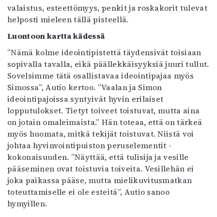
valaistus, esteettömyys, penkit ja roskakorit tulevat
helposti mieleen tällä pisteellä.
Luontoon kartta kädessä
”Nämä kolme ideointipistettä täydensivät toisiaan
sopivalla tavalla, eikä päällekkäisyyksiä juuri tullut.
Sovelsimme tätä osallistavaa ideointipajaa myös
Simossa”, Autio kertoo. ”Vaalan ja Simon
ideointipajoissa syntyivät hyvin erilaiset
lopputulokset. Tietyt toiveet toistuvat, mutta aina
on jotain omaleimaista.” Hän toteaa, että on tärkeä
myös huomata, mitkä tekijät toistuvat. Niistä voi
johtaa hyvinvointipuiston peruselementit -
kokonaisuuden. ”Näyttää, että tulisija ja vesille
pääseminen ovat toistuvia toiveita. Vesillehän ei
joka paikassa pääse, mutta mielikuvitusmatkan
toteuttamiselle ei ole esteitä”, Autio sanoo
hymyillen.