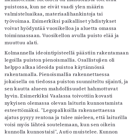
puistossa, kun ne eivät vaadi ylen määrin
valmisteluaikaa, materiaalihankintoja tai
työvoimaa. Esimerkiksi paikalliset yhdistykset
voivat hyödyntää vuosikelloa ja aluetta omassa
toiminnassaan. Vuosikellon avulla puisto elää ja
muuttuu alati.
Kolmannella ideointipisteellä päästiin rakentamaan
legoilla puiston pienoismallia. Osallistujien oli
helppo alkaa ideoida puistoa käytännössä
rakentamalla. Pienoismallia rakennettaessa
jokaisella on tiedossa puiston suunniteltu sijainti, ja
sen kautta alueen mahdollisuudet hahmottuvat
hyvin. Esimerkiksi Vaalassa toivottiin kovasti
nykyisen olemassa olevan laiturin kunnostamista
esteettömäksi. ”Legopalikoilla rakennettaessa
ajatus pysyy rentona ja tulee mieleen, että laiturilla
voisi myös lähteä soutelemaan, kun sen oikein
kunnolla kunnostaisi”, Autio muistelee. Kunnon