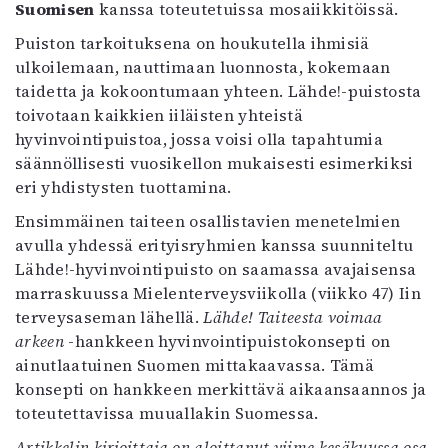
Suomisen
kanssa toteutetuissa mosaiikkitöissä.
Puiston tarkoituksena on houkutella ihmisiä
ulkoilemaan, nauttimaan luonnosta, kokemaan
taidetta ja kokoontumaan yhteen. Lähde!-puistosta
toivotaan kaikkien iiläisten yhteistä
hyvinvointipuistoa, jossa voisi olla tapahtumia
säännöllisesti vuosikellon mukaisesti esimerkiksi
eri yhdistysten tuottamina.
Ensimmäinen taiteen osallistavien menetelmien
avulla yhdessä erityisryhmien kanssa suunniteltu
Lähde!-hyvinvointipuisto on saamassa avajaisensa
marraskuussa Mielenterveysviikolla (viikko 47) Iin
terveysaseman lähellä.
Lähde! Taiteesta voimaa
arkeen
-hankkeen hyvinvointipuistokonsepti on
ainutlaatuinen Suomen mittakaavassa. Tämä
konsepti on hankkeen merkittävä aikaansaannos ja
toteutettavissa muuallakin Suomessa.
Artikkelin kirjoittaja on aloittanut viime kesäkuussa osa-