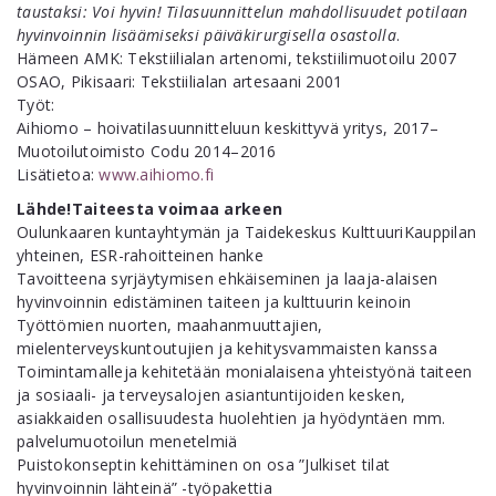
taustaksi: Voi hyvin! Tilasuunnittelun mahdollisuudet potilaan
hyvinvoinnin lisäämiseksi päiväkirurgisella osastolla
.
Hämeen AMK: Tekstiilialan artenomi, tekstiilimuotoilu 2007
OSAO, Pikisaari: Tekstiilialan artesaani 2001
Työt:
Aihiomo – hoivatilasuunnitteluun keskittyvä yritys, 2017–
Muotoilutoimisto Codu 2014–2016
Lisätietoa:
www.aihiomo.fi
Lähde!Taiteesta voimaa arkeen
Oulunkaaren kuntayhtymän ja Taidekeskus KulttuuriKauppilan
yhteinen, ESR-rahoitteinen hanke
Tavoitteena syrjäytymisen ehkäiseminen ja laaja-alaisen
hyvinvoinnin edistäminen taiteen ja kulttuurin keinoin
Työttömien nuorten, maahanmuuttajien,
mielenterveyskuntoutujien ja kehitysvammaisten kanssa
Toimintamalleja kehitetään monialaisena yhteistyönä taiteen
ja sosiaali- ja terveysalojen asiantuntijoiden kesken,
asiakkaiden osallisuudesta huolehtien ja hyödyntäen mm.
palvelumuotoilun menetelmiä
Puistokonseptin kehittäminen on osa ”Julkiset tilat
hyvinvoinnin lähteinä” -työpakettia