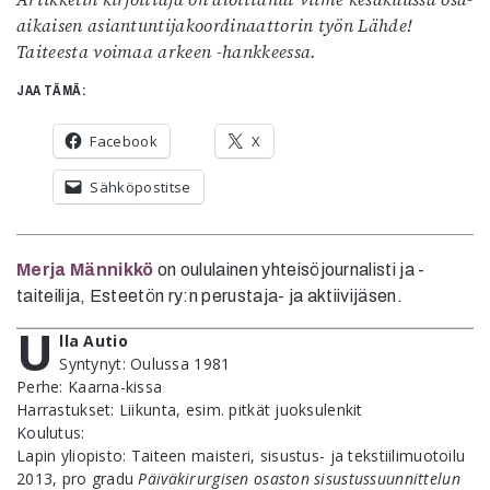
aikaisen asiantuntijakoordinaattorin työn Lähde!
Taiteesta voimaa arkeen -hankkeessa.
JAA TÄMÄ:
Facebook
X
Sähköpostitse
Merja Männikkö
on oululainen yhteisöjournalisti ja -
taiteilija, Esteetön ry:n perustaja- ja aktiivijäsen.
U
lla Autio
Syntynyt: Oulussa 1981
Perhe: Kaarna-kissa
Harrastukset: Liikunta, esim. pitkät juoksulenkit
Koulutus:
Lapin yliopisto: Taiteen maisteri, sisustus- ja tekstiilimuotoilu
2013, pro gradu
Päiväkirurgisen osaston sisustussuunnittelun