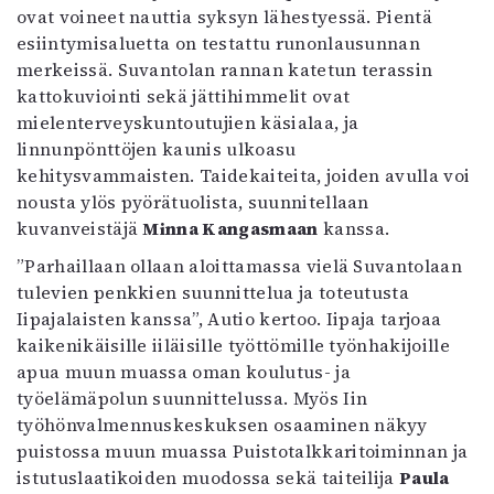
ovat voineet nauttia syksyn lähestyessä. Pientä
esiintymisaluetta on testattu runonlausunnan
merkeissä. Suvantolan rannan katetun terassin
kattokuviointi sekä jättihimmelit ovat
mielenterveyskuntoutujien käsialaa, ja
linnunpönttöjen kaunis ulkoasu
kehitysvammaisten. Taidekaiteita, joiden avulla voi
nousta ylös pyörätuolista, suunnitellaan
kuvanveistäjä
Minna Kangasmaan
kanssa.
”Parhaillaan ollaan aloittamassa vielä Suvantolaan
tulevien penkkien suunnittelua ja toteutusta
Iipajalaisten kanssa”, Autio kertoo. Iipaja tarjoaa
kaikenikäisille iiläisille työttömille työnhakijoille
apua muun muassa oman koulutus- ja
työelämäpolun suunnittelussa. Myös Iin
työhönvalmennuskeskuksen osaaminen näkyy
puistossa muun muassa Puistotalkkaritoiminnan ja
istutuslaatikoiden muodossa sekä taiteilija
Paula