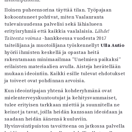
Mediatiedot
Iloinen puheensorina täyttää tilan. Työpajaan
Kaltio ry
kokoontuneet pohtivat, miten Vaalanranta
tulevaisuudessa palvelisi sekä lähialueen
erityisryhmiä että kaikkia vaalalaisia.
Lähde!
Taiteesta voimaa
-hankkeessa vuodesta 2017
taiteilijana ja muotoilijana työskennellyt
Ulla Autio
hyörii ihmisten keskellä ja opastaa heitä
rakentamaan minimaailmaa ”Unelmien paikaksi”
erilaisten materiaalien avulla. Aisteja herätellään
mukaan ideointiin. Kaikki esille tulevat ehdotukset
ja toiveet ovat pohdinnan arvoisia.
Kun ideointipajan yhtenä kohderyhmänä ovat
mielenterveyskuntoutujat ja kehitysvammaiset,
tulee erityisen tarkkaan miettiä ja suunnitella ne
keinot ja tavat, joilla heidän kanssaan ideoidaan ja
saadaan heidän äänensä kuuluviin.
Hyvinvointipuiston tavoitteena on jatkossa palvella