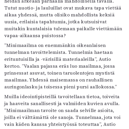
heidän arkeaan parhaalla mahdollisella tavalla.
Tutut nuotio- ja lauluillat ovat mukava tapa viettää
aikaa yhdessä, mutta olisiko mahdollista keksiä
uusia, erilaisia tapahtumia, jotka kutsuisivat
muitakin kuntalaisia tulemaan paikalle viettämään
vapaa-aikaansa puistossa?
”Minimaailma on enemmänkin oikeanlaisen
tunnelman tavoittelemista. Tunnelmia haetaan
erituntuisilla ja -värisillä materiaaleilla”, Autio
kertoo. ”Vaalan pajassa eräs luo maailmaa, jossa
prinsessat asuvat, toinen taruolentojen mystistä
maailmaa. Yhdessä maisemassa on rauhallinen
auringonlasku ja toisessa pieni pursi aallokossa.”
Muilla ideointipisteillä tavoitellaan tietoa, toiveita
ja haaveita sanallisesti ja valmiiden kuvien avulla.
”Minimaailman tavoite on saada selville asioita,
joilla ei välttämättä ole sanoja. Tunnelmaa, jota voi
vain käden kanssa yhteistyössä toteuttaa”, Autio