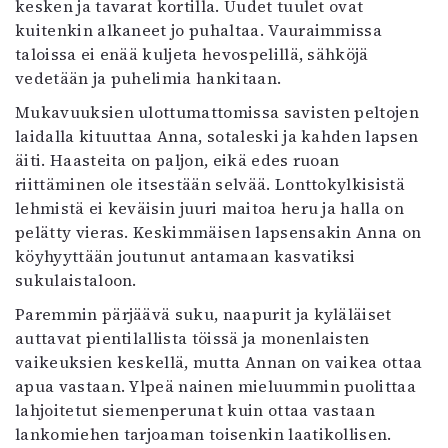
kesken ja tavarat kortilla. Uudet tuulet ovat
Kirjat
kuitenkin alkaneet jo puhaltaa. Vauraimmissa
In English
taloissa ei enää kuljeta hevospelillä, sähköjä
Esitystaide
vedetään ja puhelimia hankitaan.
Arkisto
Mukavuuksien ulottumattomissa savisten peltojen
Lehdet
laidalla kituuttaa Anna, sotaleski ja kahden lapsen
äiti. Haasteita on paljon, eikä edes ruoan
4/2026
riittäminen ole itsestään selvää. Lonttokylkisistä
2–3/2026
lehmistä ei keväisin juuri maitoa heru ja halla on
1/2026
pelätty vieras. Keskimmäisen lapsensakin Anna on
6/2025
köyhyyttään joutunut antamaan kasvatiksi
5/2025 saame
sukulaistaloon.
5/2025
Lehtiarkisto
Paremmin pärjäävä suku, naapurit ja kyläläiset
auttavat pientilallista töissä ja monenlaisten
vaikeuksien keskellä, mutta Annan on vaikea ottaa
Info
apua vastaan. Ylpeä nainen mieluummin puolittaa
Tilaus ja irtonumerot
lahjoitetut siemenperunat kuin ottaa vastaan
Yhteistyössä
lankomiehen tarjoaman toisenkin laatikollisen.
Toimitus