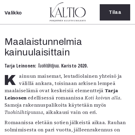
Tilaa
Valikko
Sulje
Kategoriat
Maalaistunnelmia
Verkkoartikkeli
kainuulaisittain
Teatteri
Tanssi
Tanssi
Tarja Leinonen:
Tuohitähtipuu
. Karisto 2020.
Sarjakuva
Kainuun maisemat, lestadiolainen yhteisö ja
Sámegillii
välillä ankara, toisinaan arkisen lempeä
Pääkirjoitus
maalaiselämä ovat keskeisiä elementtejä
Tarja
Paperilehdestä
Leinosen
edellisessä romaanissa
Koti koivun alla
.
Oulu2026
Samoja rakennuspalikoita käytetään myös
Näyttelyt
Tuohitähtipuussa
, aikakausi vain on eri.
Musiikki
Romaanissa eletään sotien jälkeistä aikaa. Rauhan
Levyt
solmimisesta on pari vuotta, jälleenrakennus on
Kuvataide