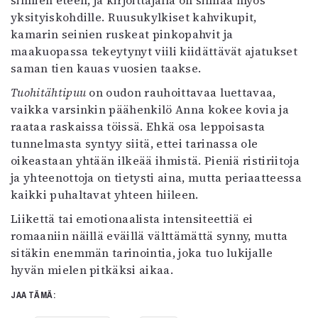
silmien eteen, ja kirjoittajalla on silmää myös
yksityiskohdille. Ruusukylkiset kahvikupit,
kamarin seinien ruskeat pinkopahvit ja
maakuopassa tekeytynyt viili kiidättävät ajatukset
saman tien kauas vuosien taakse.
Tuohitähtipuu
on oudon rauhoittavaa luettavaa,
vaikka varsinkin päähenkilö Anna kokee kovia ja
raataa raskaissa töissä. Ehkä osa leppoisasta
tunnelmasta syntyy siitä, ettei tarinassa ole
oikeastaan yhtään ilkeää ihmistä. Pieniä ristiriitoja
ja yhteenottoja on tietysti aina, mutta periaatteessa
kaikki puhaltavat yhteen hiileen.
Liikettä tai emotionaalista intensiteettiä ei
romaaniin näillä eväillä välttämättä synny, mutta
sitäkin enemmän tarinointia, joka tuo lukijalle
hyvän mielen pitkäksi aikaa.
JAA TÄMÄ: