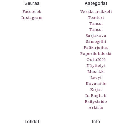
Seuraa
Kategoriat
Facebook
Verkkoartikkeli
Instagram
Teatteri
Tanssi
Tanssi
Sarjakuva
Sámegillii
Pääkirjoitus
Paperilehdestä
Oulu2026
Näyttelyt
Musiikki
Levyt
Kuvataide
Kirjat
In English
Esitystaide
Arkisto
Lehdet
Info