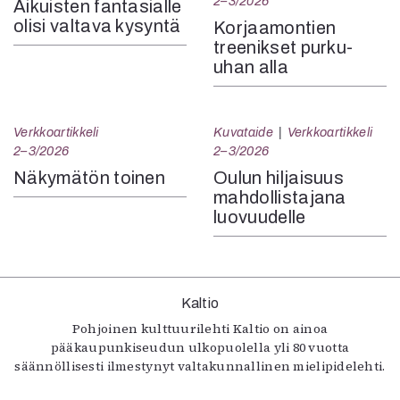
2–3/2026
Aikuisten fantasialle
olisi valtava kysyntä
Korjaamontien
treenikset purku-
uhan alla
Verkkoartikkeli
Kuvataide
Verkkoartikkeli
2–3/2026
2–3/2026
Näkymätön toinen
Oulun hiljaisuus
mahdollistajana
luovuudelle
Kaltio
Pohjoinen kulttuurilehti Kaltio on ainoa
pääkaupunkiseudun ulkopuolella yli 80 vuotta
säännöllisesti ilmestynyt valtakunnallinen mielipidelehti.