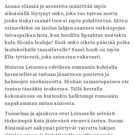
Annan elämää ja asenteita määrittää myös
Mediatiedot
aikuisiällä löytynyt usko, joka tuo turvaa mutta
Kaltio ry
jonka tiukat raamit tuovat myös pohdittavaa. Miten
esimerkiksi on laulun lahjan saaneen esikoispojan
taivaspaikan laita, kun huulilta lipsahtaa muitakin
kuin Siionin lauluja? Entä onko oikein päästää poika
laulukeikalle tanssilavalle? Suuri huoli on myös
Ella-tyttärestä, joka sairastuu vakavasti.
Muistan Leinosen edellisen romaanin kohdalla
harmitelleeni tarinan jännitteen puutetta ja
hahmojen uneliaisuutta. Hiukan samantapainen ote
tuntuu tässäkin teoksessa. Tällä kerralla
kokonaisuus on kuitenkin hallitumpi romaanin
napakamman mitan ansiosta.
Tunnelma ja ajankuva ovat Leinoselle selvästi
tärkeämpiä kuin jäntevästi etenevä tarina. Suomi-
filmimäiset näkymät piirtyvät vaivatta lukijan