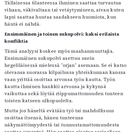
Tällaisessa tilanteessa ihminen saattaa turvautua
vihaan, väkivaltaan tai vetäytymiseen, aivan kuten
lapsi saattaa huutaa saadakseen huomiota, kun
häntä ei nähdä.
Ensimmäinen ja toinen sukupolvi: kaksi erilaista
konfliktia
Tämä analyysi koskee myös maahanmuuttajia.
Ensimmäinen sukupolvi asettuu usein
hegeliläisessä mielessä ”orjan” asemaan. Se ei katso
olevansa suorassa kilpailussa yhteiskunnan kanssa
vaan yrittää osoittaa arvonsa työn kautta. Työn
kautta ihminen hankkii arvonsa ja kykynsä
vaikuttaa sekä löytää riippumattomuuden tunteen
toisten katseen ulkopuolelta.
Mutta jos häneltä evätään työ tai mahdollisuus
osoittaa itsensä, hänen tunteensa
näkymättömyydestä tai tunnustamattomuudesta
saattaa syventyä. Hän saattaa ajautua sosiaalisen