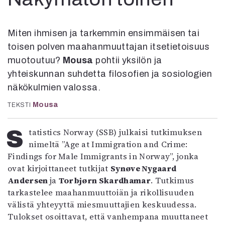
Kirjat
In English
Esitystaide
Miten ihmisen ja tarkemmin ensimmäisen tai
Arkisto
toisen polven maahanmuuttajan itsetietoisuus
muotoutuu?
Mousa
pohtii yksilön ja
Lehdet
yhteiskunnan suhdetta filosofien ja sosiologien
4/2026
näkökulmien valossa.
2–3/2026
Mousa
TEKSTI
1/2026
6/2025
5/2025 saame
Statistics Norway (SSB) julkaisi tutkimuksen
5/2025
nimeltä ”Age at Immigration and Crime:
Lehtiarkisto
Findings for Male Immigrants in Norway”, jonka
ovat kirjoittaneet tutkijat
Synøve Nygaard
Andersen
ja
Torbjørn Skardhamar
. Tutkimus
Info
tarkastelee maahanmuuttoiän ja rikollisuuden
Tilaus ja irtonumerot
välistä yhteyyttä miesmuuttajien keskuudessa.
Yhteistyössä
Tulokset osoittavat, että vanhempana muuttaneet
Toimitus