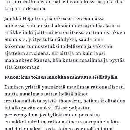
auktoriteettina vaan paljastavana linssinä, joka itse
kaipaa tarkkailua.
Ja ehkä Hegel on yhä oikeassa syvemmässä
mielessä kuin ensin haluaisimme myöntää: tämän
artikkelin kirjoittaminen on itsessään tunnustuksen
etsimistä, yritys tulla nähdyksi, saada oma
kokemus tunnustetuksi todellisena ja vakavan
ajattelun arvoisena. Kirjoittaja on kuin lapsi
maalauksen kanssa, hän kutsuu maailmaa ja pyytää
sitä katsomaan.
Fanon: kun toinen muokkaa minuutta sisältäpäin
Ihminen yrittää ymmärtää maailmaa rationaalisesti,
mutta maailma saattaa hylätä hänet
irrationaalisista syistä; ihonvärin, heikon kielitaidon
tai alkuperän vuoksi. Tässä paljastuu
perusongelma: jos hylkääminen perustuu
ennakkoluuloihin, rationaalinen vuoropuhelu käy
mahdottomaksi, koska toinen osapuoli ei toimi