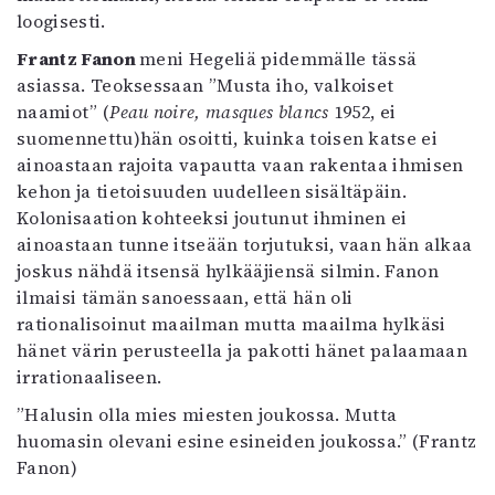
loogisesti.
Frantz Fanon
meni Hegeliä pidemmälle tässä
asiassa. Teoksessaan ”Musta iho, valkoiset
naamiot” (
Peau noire, masques blancs
1952, ei
suomennettu)hän osoitti, kuinka toisen katse ei
ainoastaan rajoita vapautta vaan rakentaa ihmisen
kehon ja tietoisuuden uudelleen sisältäpäin.
Kolonisaation kohteeksi joutunut ihminen ei
ainoastaan tunne itseään torjutuksi, vaan hän alkaa
joskus nähdä itsensä hylkääjiensä silmin. Fanon
ilmaisi tämän sanoessaan, että hän oli
rationalisoinut maailman mutta maailma hylkäsi
hänet värin perusteella ja pakotti hänet palaamaan
irrationaaliseen.
”Halusin olla mies miesten joukossa. Mutta
huomasin olevani esine esineiden joukossa.” (Frantz
Fanon)