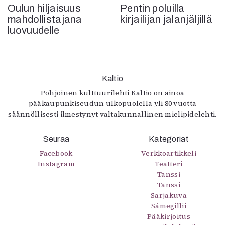
Oulun hiljaisuus
Pentin poluilla
mahdollistajana
kirjailijan jalanjäljillä
luovuudelle
Kaltio
Pohjoinen kulttuurilehti Kaltio on ainoa
pääkaupunkiseudun ulkopuolella yli 80 vuotta
säännöllisesti ilmestynyt valtakunnallinen mielipidelehti.
Seuraa
Kategoriat
Facebook
Verkkoartikkeli
Instagram
Teatteri
Tanssi
Tanssi
Sarjakuva
Sámegillii
Pääkirjoitus