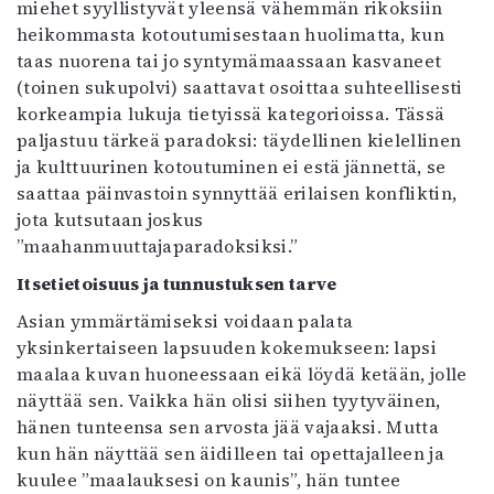
miehet syyllistyvät yleensä vähemmän rikoksiin
Mediatiedot
heikommasta kotoutumisestaan huolimatta, kun
Kaltio ry
taas nuorena tai jo syntymämaassaan kasvaneet
(toinen sukupolvi) saattavat osoittaa suhteellisesti
korkeampia lukuja tietyissä kategorioissa. Tässä
paljastuu tärkeä paradoksi: täydellinen kielellinen
ja kulttuurinen kotoutuminen ei estä jännettä, se
saattaa päinvastoin synnyttää erilaisen konfliktin,
jota kutsutaan joskus
”maahanmuuttajaparadoksiksi.”
Itsetietoisuus ja tunnustuksen tarve
Asian ymmärtämiseksi voidaan palata
yksinkertaiseen lapsuuden kokemukseen: lapsi
maalaa kuvan huoneessaan eikä löydä ketään, jolle
näyttää sen. Vaikka hän olisi siihen tyytyväinen,
hänen tunteensa sen arvosta jää vajaaksi. Mutta
kun hän näyttää sen äidilleen tai opettajalleen ja
kuulee ”maalauksesi on kaunis”, hän tuntee