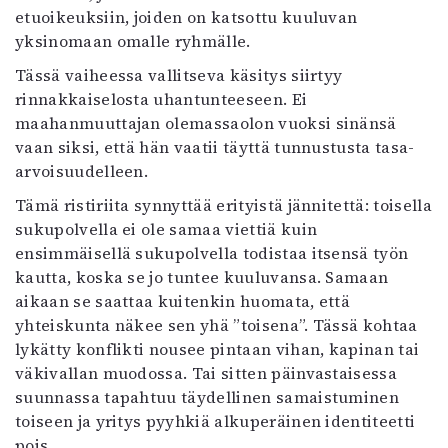
etuoikeuksiin, joiden on katsottu kuuluvan
yksinomaan omalle ryhmälle.
Tässä vaiheessa vallitseva käsitys siirtyy
rinnakkaiselosta uhantunteeseen. Ei
maahanmuuttajan olemassaolon vuoksi sinänsä
vaan siksi, että hän vaatii täyttä tunnustusta tasa-
arvoisuudelleen.
Tämä ristiriita synnyttää erityistä jännitettä: toisella
sukupolvella ei ole samaa viettiä kuin
ensimmäisellä sukupolvella todistaa itsensä työn
kautta, koska se jo tuntee kuuluvansa. Samaan
aikaan se saattaa kuitenkin huomata, että
yhteiskunta näkee sen yhä ”toisena”. Tässä kohtaa
lykätty konflikti nousee pintaan vihan, kapinan tai
väkivallan muodossa. Tai sitten päinvastaisessa
suunnassa tapahtuu täydellinen samaistuminen
toiseen ja yritys pyyhkiä alkuperäinen identiteetti
pois.