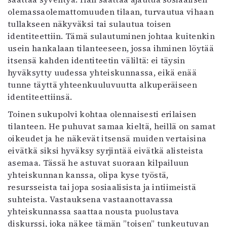
olemassaolemattomuuden tilaan, turvautua vihaan
tullakseen näkyväksi tai sulautua toisen
identiteettiin. Tämä sulautuminen johtaa kuitenkin
usein hankalaan tilanteeseen, jossa ihminen löytää
itsensä kahden identiteetin väliltä: ei täysin
hyväksytty uudessa yhteiskunnassa, eikä enää
tunne täyttä yhteenkuuluvuutta alkuperäiseen
identiteettiinsä.
Toinen sukupolvi kohtaa olennaisesti erilaisen
tilanteen. He puhuvat samaa kieltä, heillä on samat
oikeudet ja he näkevät itsensä muiden vertaisina
eivätkä siksi hyväksy syrjintää eivätkä alisteista
asemaa. Tässä he astuvat suoraan kilpailuun
yhteiskunnan kanssa, olipa kyse työstä,
resursseista tai jopa sosiaalisista ja intiimeistä
suhteista. Vastauksena vastaanottavassa
yhteiskunnassa saattaa nousta puolustava
diskurssi, joka näkee tämän ”toisen” tunkeutuvan