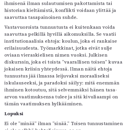
ihmisenä ilman sulautumisen pakottamista tai
historian kieltämistä, konflikti voidaan ylittää ja
saavuttaa tasapainoinen suhde.
Vastavuoroista tunnustusta ei kuitenkaan voida
saavuttaa pelkillä hyvillä aikomuksilla. Se vaatii
institutionaalisia ehtoja: koulun, joka ei rankaise
erilaisuudesta. Työmarkkinat, jotka eivät sulje
oviaan vieraskielisen nimen vuoksi. Julkisen
diskurssin, joka ei toista ”vaarallisen toisen” kuvaa
jokaisen kriisin yhteydessä. Ilman näitä ehtoja
tunnustus jää ilmassa leijuvaksi moraaliseksi
iskulauseeksi, ja paradoksi säilyy: mitä enemmän
ihminen kotoutuu, sitä selvemmäksi hänen tasa-
arvon vaatimuksensa tulee ja sitä kivuliaampi on
tämän vaatimuksen hylkääminen.
Lopuksi
Ei ole ”minää” ilman ”sinää.” Toisen tunnustaminen