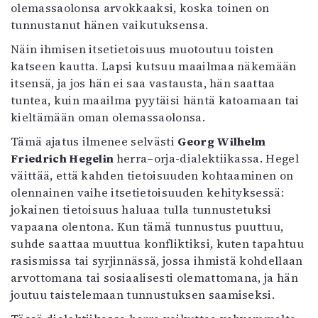
olemassaolonsa arvokkaaksi, koska toinen on
tunnustanut hänen vaikutuksensa.
Näin ihmisen itsetietoisuus muotoutuu toisten
katseen kautta. Lapsi kutsuu maailmaa näkemään
itsensä, ja jos hän ei saa vastausta, hän saattaa
tuntea, kuin maailma pyytäisi häntä katoamaan tai
kieltämään oman olemassaolonsa.
Tämä ajatus ilmenee selvästi
Georg Wilhelm
Friedrich Hegelin
herra–orja-dialektiikassa. Hegel
väittää, että kahden tietoisuuden kohtaaminen on
olennainen vaihe itsetietoisuuden kehityksessä:
jokainen tietoisuus haluaa tulla tunnustetuksi
vapaana olentona. Kun tämä tunnustus puuttuu,
suhde saattaa muuttua konfliktiksi, kuten tapahtuu
rasismissa tai syrjinnässä, jossa ihmistä kohdellaan
arvottomana tai sosiaalisesti olemattomana, ja hän
joutuu taistelemaan tunnustuksen saamiseksi.