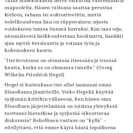
Tässä dialektiikassa herra vaikuttaa vahvemmalta
osapuolelta. Hänen valtansa saattaa perustua
kieleen, rahaan tai auktoriteettiin, mutta
todellisuudessa hän on riippuvainen orjasta
voidakseen tuntea itsensä herraksi. Kun taas orja,
näennäisestä heikkoudestaan huolimatta, hankkii
ajan myötä tietoisuutta ja voimaa työn ja
kokemuksen kautta.
”Itsetietoisuus on olemassa itsessään ja itsensä
kautta, koska se on olemassa toiselle.” (Georg
Wilhelm Friedrich Hegel)
Hegel ei kuitenkaan itse ollut immuuni oman
filosofiansa jännitteille. Voiko Hegeliä käyttää
syrjinnän kritiikin välineenä, kun hänen oma
filosofinen järjestelmänsä on toisissa yhteykssä
tuottanut hierarkiaa ja syrjintää oikeuttavaa
diskurssia? Rehellinen vastaus on ”kyllä” –
edellyttäen, että emme käytä häntä lopullisena