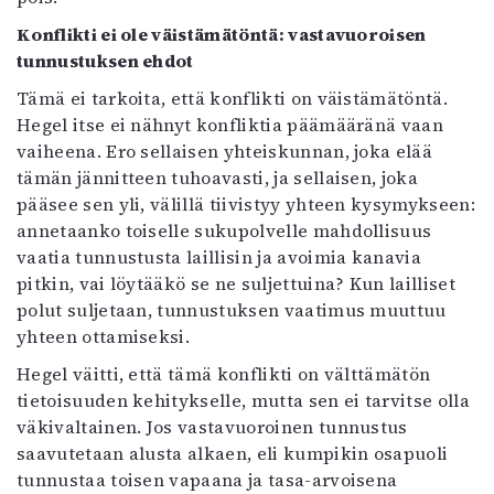
Konflikti ei ole väistämätöntä: vastavuoroisen
tunnustuksen ehdot
Tämä ei tarkoita, että konflikti on väistämätöntä.
Hegel itse ei nähnyt konfliktia päämääränä vaan
vaiheena. Ero sellaisen yhteiskunnan, joka elää
tämän jännitteen tuhoavasti, ja sellaisen, joka
pääsee sen yli, välillä tiivistyy yhteen kysymykseen:
annetaanko toiselle sukupolvelle mahdollisuus
vaatia tunnustusta laillisin ja avoimia kanavia
pitkin, vai löytääkö se ne suljettuina? Kun lailliset
polut suljetaan, tunnustuksen vaatimus muuttuu
yhteen ottamiseksi.
Hegel väitti, että tämä konflikti on välttämätön
tietoisuuden kehitykselle, mutta sen ei tarvitse olla
väkivaltainen. Jos vastavuoroinen tunnustus
saavutetaan alusta alkaen, eli kumpikin osapuoli
tunnustaa toisen vapaana ja tasa-arvoisena