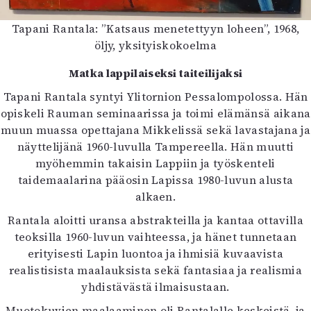
Mediatiedot
Tapani Rantala: ”Katsaus menetettyyn loheen”, 1968,
Kaltio ry
öljy, yksityiskokoelma
Matka lappilaiseksi taiteilijaksi
Tapani Rantala syntyi Ylitornion Pessalompolossa. Hän
opiskeli Rauman seminaarissa ja toimi elämänsä aikana
muun muassa opettajana Mikkelissä sekä lavastajana ja
näyttelijänä 1960-luvulla Tampereella. Hän muutti
myöhemmin takaisin Lappiin ja työskenteli
taidemaalarina pääosin Lapissa 1980-luvun alusta
alkaen.
Rantala aloitti uransa abstrakteilla ja kantaa ottavilla
teoksilla 1960-luvun vaihteessa, ja hänet tunnetaan
erityisesti Lapin luontoa ja ihmisiä kuvaavista
realistisista maalauksista sekä fantasiaa ja realismia
yhdistävästä ilmaisustaan.
Muotokuvien maalaaminen oli Rantalalle keskeistä, ja