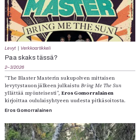
Levyt
Verkkoartikkeli
Paa skaks tässä?
2–3/2026
”The Blaster Masterin sukupolven mittaisen
levytystauon jälkeen julkaistu
Bring Me The Sun
yllättää myönteisesti”,
Eros Gomorralainen
kirjoittaa oululaisyhtyeen uudesta pitkäsoitosta.
Eros Gomorralainen