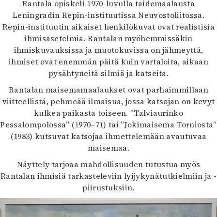
Rantala opiskeli 1970-luvulla taidemaalausta
Leningradin Repin-instituutissa Neuvostoliitossa.
Repin-instituutin aikaiset henkilökuvat ovat realistisia
ihmisasetelmia. Rantalan myöhemmissäkin
ihmiskuvauksissa ja muotokuvissa on jähmeyttä,
ihmiset ovat enemmän päitä kuin vartaloita, aikaan
pysähtyneitä silmiä ja katseita.
Rantalan maisemamaalaukset ovat parhaimmillaan
viitteellistä, pehmeää ilmaisua, jossa katsojan on kevyt
kulkea paikasta toiseen. ”Talviaurinko
Pessalompolossa” (1970–71) tai ”Jokimaisema Torniosta”
(1983) kutsuvat katsojaa ihmettelemään avautuvaa
maisemaa.
Näyttely tarjoaa mahdollisuuden tutustua myös
Rantalan ihmisiä tarkasteleviin lyijykynätutkielmiin ja -
piirustuksiin.