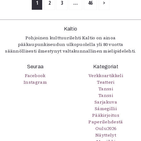
1
2
3
…
46
>
Kaltio
Pohjoinen kulttuurilehti Kaltio on ainoa
pääkaupunkiseudun ulkopuolella yli 80 vuotta
säännöllisesti ilmestynyt valtakunnallinen mielipidelehti.
Seuraa
Kategoriat
Facebook
Verkkoartikkeli
Instagram
Teatteri
Tanssi
Tanssi
Sarjakuva
Sámegillii
Pääkirjoitus
Paperilehdestä
Oulu2026
Näyttelyt