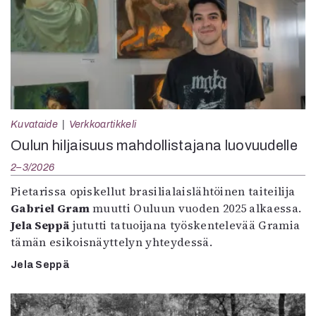
Kuvataide
Verkkoartikkeli
Oulun hiljaisuus mahdollistajana luovuudelle
2–3/2026
Pietarissa opiskellut brasilialaislähtöinen taiteilija
Gabriel Gram
muutti Ouluun vuoden 2025 alkaessa.
Jela Seppä
jututti tatuoijana työskentelevää Gramia
tämän esikoisnäyttelyn yhteydessä.
Jela Seppä