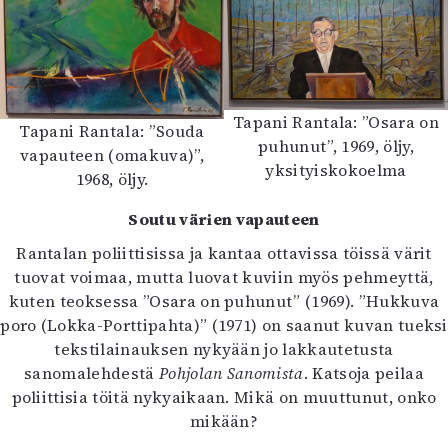
Tapani Rantala: ”Osara on
Tapani Rantala: ”Souda
puhunut”, 1969, öljy,
vapauteen (omakuva)”,
yksityiskokoelma
1968, öljy.
Soutu värien vapauteen
Rantalan poliittisissa ja kantaa ottavissa töissä värit
tuovat voimaa, mutta luovat kuviin myös pehmeyttä,
kuten teoksessa ”Osara on puhunut” (1969). ”Hukkuva
poro (Lokka-Porttipahta)” (1971) on saanut kuvan tueksi
tekstilainauksen nykyään jo lakkautetusta
sanomalehdestä
Pohjolan Sanomista
. Katsoja peilaa
poliittisia töitä nykyaikaan. Mikä on muuttunut, onko
mikään?