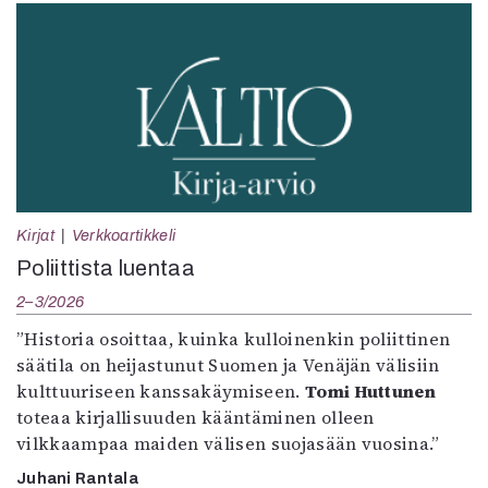
Kirjat
Verkkoartikkeli
Poliittista luentaa
2–3/2026
”Historia osoittaa, kuinka kulloinenkin poliittinen
säätila on heijastunut Suomen ja Venäjän välisiin
kulttuuriseen kanssakäymiseen.
Tomi Huttunen
toteaa kirjallisuuden kääntäminen olleen
vilkkaampaa maiden välisen suojasään vuosina.”
Juhani Rantala