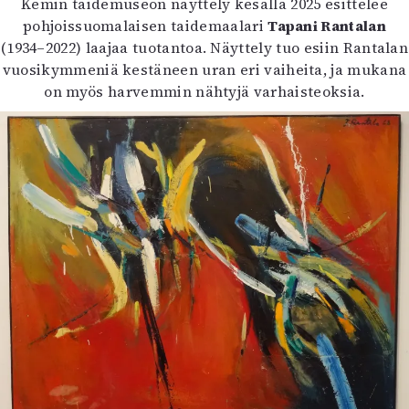
Kemin taidemuseon näyttely kesällä 2025 esittelee
Kirjat
pohjoissuomalaisen taidemaalari
Tapani Rantalan
In English
(1934–2022) laajaa tuotantoa. Näyttely tuo esiin Rantalan
Esitystaide
vuosikymmeniä kestäneen uran eri vaiheita, ja mukana
Arkisto
on myös harvemmin nähtyjä varhaisteoksia.
Lehdet
4/2026
2–3/2026
1/2026
6/2025
5/2025 saame
5/2025
Lehtiarkisto
Info
Tilaus ja irtonumerot
Yhteistyössä
Toimitus