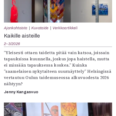
Ajankohtaista
Kuvataide
Verkkoartikkeli
Kaikille aisteille
2–3/2026
”Yleisesti ottaen taidetta pitää vain katsoa, joissain
tapauksissa kuunnella, joskus jopa haistella, mutta
ei missään tapauksessa koskea.” Kuinka
”saamelaisen nykytaiteen suurnäyttely” Helsingissä
vertautuu Oulun taidemuseossa alkuvuodesta 2026
nähtyyn?
Jenny Kangasvuo