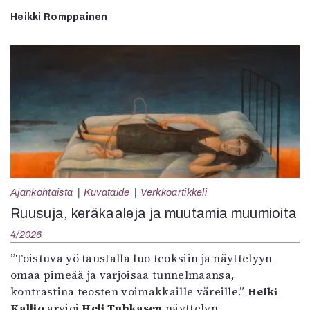
Heikki Romppainen
Ajankohtaista
Kuvataide
Verkkoartikkeli
Ruusuja, keräkaaleja ja muutamia muumioita
4/2026
”Toistuva yö taustalla luo teoksiin ja näyttelyyn
omaa pimeää ja varjoisaa tunnelmaansa,
kontrastina teosten voimakkaille väreille.”
Helki
Kallio
arvioi
Heli Tuhkasen
näyttelyn.