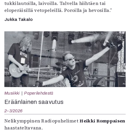
tukkilautoilla, laivoilla. Talvella hiihtäen tai
eloperäisillä vetopeleillä. Poroilla ja hevosilla.”
Jukka Takalo
Musiikki
Paperilehdestä
Eräänlainen saavutus
2–3/2026
Nelikymppinen Radiopuhelimet
Heikki Romppaisen
haastateltavana.