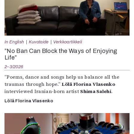
In English
Kuvataide
Verkkoartikkeli
”No Ban Can Block the Ways of Enjoying
Life”
2–3/2026
”Poems, dance and songs help us balance all the
traumas through hope.”
Lölä Florina Vlasenko
interviewed Iranian-born artist
Shima Salehi
.
Lölä Florina Vlasenko