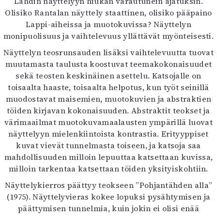
Lähdin näyttelyyn hiukan varautunein ajatuksin.
Olisiko Rantalan näyttely staattinen, olisiko pääpaino
Lappi-aiheissa ja muotokuvissa? Näyttelyn
monipuolisuus ja vaihtelevuus yllättävät myönteisesti.
Näyttelyn teosrunsauden lisäksi vaihtelevuutta tuovat
muutamasta taulusta koostuvat teemakokonaisuudet
sekä teosten keskinäinen asettelu. Katsojalle on
toisaalta haaste, toisaalta helpotus, kun työt seinillä
muodostavat maisemien, muotokuvien ja abstraktien
töiden kirjavan kokonaisuuden. Abstraktit teokset ja
värimaailmat muotokuvamaalausten ympärillä luovat
näyttelyyn mielenkiintoista kontrastia. Erityyppiset
kuvat vievät tunnelmasta toiseen, ja katsoja saa
mahdollisuuden milloin lepuuttaa katsettaan kuvissa,
milloin tarkentaa katsettaan töiden yksityiskohtiin.
Näyttelykierros päättyy teokseen ”Pohjantähden alla”
(1975). Näyttelyvieras kokee lopuksi pysähtymisen ja
päättymisen tunnelmia, kuin jokin ei olisi enää