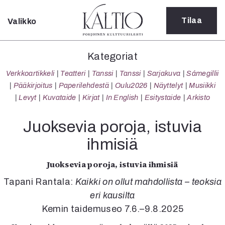
Tilaa
Valikko
Sulje
Kategoriat
Kategoriat
Verkkoartikkeli
Verkkoartikkeli
Teatteri
Tanssi
Tanssi
Sarjakuva
Sámegillii
Teatteri
Pääkirjoitus
Paperilehdestä
Oulu2026
Näyttelyt
Musiikki
Tanssi
Levyt
Kuvataide
Kirjat
In English
Esitystaide
Arkisto
Tanssi
Sarjakuva
Juoksevia poroja, istuvia
Sámegillii
ihmisiä
Pääkirjoitus
Paperilehdestä
Juoksevia poroja, istuvia ihmisiä
Oulu2026
Näyttelyt
Tapani Rantala:
Kaikki on ollut mahdollista – teoksia
Musiikki
eri kausilta
Levyt
Kemin taidemuseo 7.6.–9.8.2025
Kuvataide