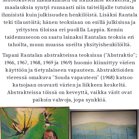
maalauksia syntyi runsaasti niin taiteilijalle tutuista
ihmisistä kuin julkisuuden henkilöistä. Lisäksi Rantala
teki tilaustöitä; hänen teoksiaan on esillä julkisissa ja
yritysten tiloissa eri puolilla Lappia. Kemin
taidemuseoon on saatu lainaksi Rantalan teoksia eri
tahoilta, muun muassa useilta yksityishenkilöiltä.
Tapani Rantalan abstrakteissa teoksissa (”Abstraktio”;
1966, 1967, 1968, 1969 ja 1969) huomio kiinnittyy värien
käyttöön ja tietynlaiseen vapauteen. Abstraktioiden
vieressä omakuva ”Souda vapauteen” (1968) katsoo
katsojaan osuvasti värien ja liikkeen keskeltä.
Abstrakteissa töissä on keveyttä, vaikka värit ovat
paikoin vahvoja, jopa synkkiä.