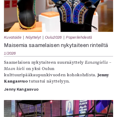
Kuvataide
Näyttelyt
Oulu2026
Paperilehdestä
Maisemia saamelaisen nykytaiteen rinteiltä
1/2026
Saamelaisen nykytaiteen suurnäyttely
Eanangiella –
Maan kieli
on yksi Oulun
kulttuuripääkaupunkivuoden kohokohdista.
Jenny
Kangasvuo
tutustui näyttelyyn.
Jenny Kangasvuo