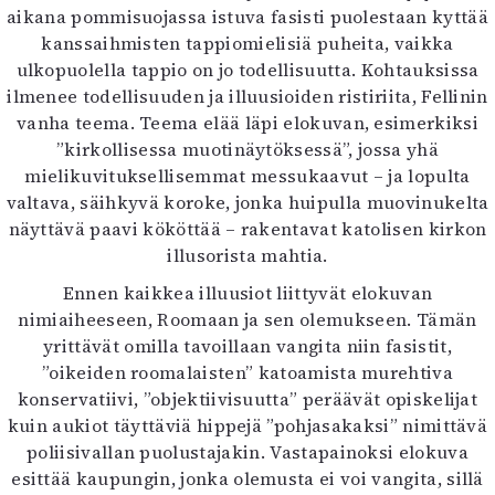
aikana pommisuojassa istuva fasisti puolestaan kyttää
kanssaihmisten tappiomielisiä puheita, vaikka
ulkopuolella tappio on jo todellisuutta. Kohtauksissa
ilmenee todellisuuden ja illuusioiden ristiriita, Fellinin
vanha teema. Teema elää läpi elokuvan, esimerkiksi
”kirkollisessa muotinäytöksessä”, jossa yhä
mielikuvituksellisemmat messukaavut – ja lopulta
valtava, säihkyvä koroke, jonka huipulla muovinukelta
näyttävä paavi kököttää – rakentavat katolisen kirkon
illusorista mahtia.
Ennen kaikkea illuusiot liittyvät elokuvan
nimiaiheeseen, Roomaan ja sen olemukseen. Tämän
yrittävät omilla tavoillaan vangita niin fasistit,
”oikeiden roomalaisten” katoamista murehtiva
konservatiivi, ”objektiivisuutta” peräävät opiskelijat
kuin aukiot täyttäviä hippejä ”pohjasakaksi” nimittävä
poliisivallan puolustajakin. Vastapainoksi elokuva
esittää kaupungin, jonka olemusta ei voi vangita, sillä