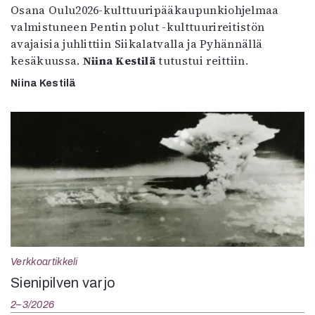
Osana Oulu2026-kulttuuripääkaupunkiohjelmaa
valmistuneen Pentin polut -kulttuurireitistön
avajaisia juhlittiin Siikalatvalla ja Pyhännällä
kesäkuussa.
Niina Kestilä
tutustui reittiin.
Niina Kestilä
Verkkoartikkeli
Sienipilven varjo
2–3/2026