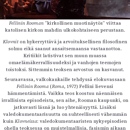
Fellinin Rooman
”kirkollinen muotinäytös” viittaa
katolisen kirkon mahdin ulkokohtaiseen perustaan.
Klovnit
on hykerryttävä ja arvoituksellinen filosofinen
solmu eikä saanut ansaitsemaansa vastaanottoa.
Kritiikit latistivat sen muun muassa
omaelämäkerrallisuudeksi ja vanhojen teemojen
toistoksi. Sittemmin teoksen arvostus on kasvanut.
Seuraavassa, valkokankaille tehdyssä elokuvassaan
Fellinin Rooma
(
Roma
, 1972) Fellini lievensi
hämmentämistä. Vaikka teos koostuu näennäisen
irrallisista episodeista, sen aihe, Rooman kaupunki, on
jatkuvasti läsnä ja luo yhtenäisyyttä. Lisäksi
valedokumentaarisuutta on suhteellisesti vähemmän
kuin
Klovneissa
: valedokumentaaristen nykyepisodien
ohella teoksessa on muistelmallisia, fasismin aikaan