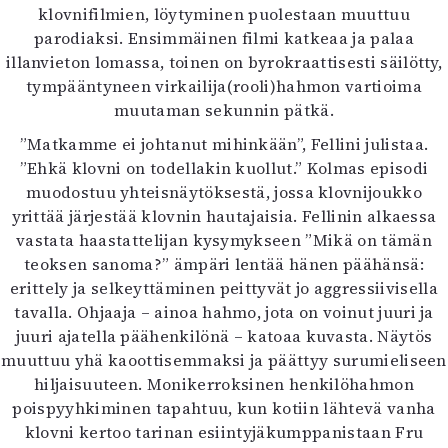
klovnifilmien, löytyminen puolestaan muuttuu
parodiaksi. Ensimmäinen filmi katkeaa ja palaa
illanvieton lomassa, toinen on byrokraattisesti säilötty,
tympääntyneen virkailija(rooli)hahmon vartioima
muutaman sekunnin pätkä.
”Matkamme ei johtanut mihinkään”, Fellini julistaa.
”Ehkä klovni on todellakin kuollut.” Kolmas episodi
muodostuu yhteisnäytöksestä, jossa klovnijoukko
yrittää järjestää klovnin hautajaisia. Fellinin alkaessa
vastata haastattelijan kysymykseen ”Mikä on tämän
teoksen sanoma?” ämpäri lentää hänen päähänsä:
erittely ja selkeyttäminen peittyvät jo aggressiivisella
tavalla. Ohjaaja – ainoa hahmo, jota on voinut juuri ja
juuri ajatella päähenkilönä – katoaa kuvasta. Näytös
muuttuu yhä kaoottisemmaksi ja päättyy surumieliseen
hiljaisuuteen. Monikerroksinen henkilöhahmon
poispyyhkiminen tapahtuu, kun kotiin lähtevä vanha
klovni kertoo tarinan esiintyjäkumppanistaan Fru