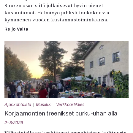
Suuren osan siitä julkaisevat hyvin pienet
kustantamot. Helmivyö juhlisti toukokuussa
kymmenen vuoden kustannustoimintaansa.
Reijo Valta
Ajankohtaista
Musiikki
Verkkoartikkeli
Korjaamontien treenikset purku-uhan alla
2–3/2026
Välivainiolle on keskittynyt omaehtoisen kulttuurin