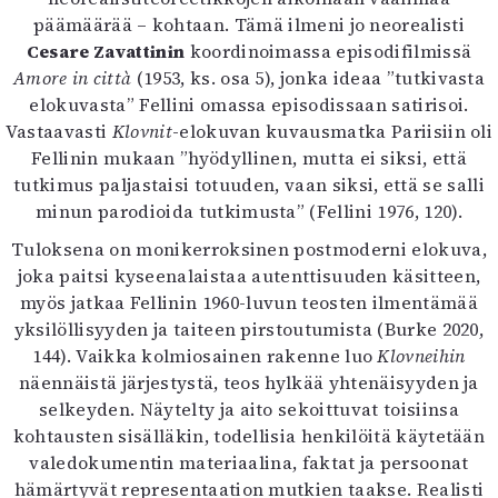
päämäärää – kohtaan. Tämä ilmeni jo neorealisti
Cesare Zavattinin
koordinoimassa episodifilmissä
Amore in città
(1953, ks. osa 5), jonka ideaa ”tutkivasta
elokuvasta” Fellini omassa episodissaan satirisoi.
Vastaavasti
Klovnit
-elokuvan kuvausmatka Pariisiin oli
Fellinin mukaan ”hyödyllinen, mutta ei siksi, että
tutkimus paljastaisi totuuden, vaan siksi, että se salli
minun parodioida tutkimusta” (Fellini 1976, 120).
Tuloksena on monikerroksinen postmoderni elokuva,
joka paitsi kyseenalaistaa autenttisuuden käsitteen,
myös jatkaa Fellinin 1960-luvun teosten ilmentämää
yksilöllisyyden ja taiteen pirstoutumista (Burke 2020,
144). Vaikka kolmiosainen rakenne luo
Klovneihin
näennäistä järjestystä, teos hylkää yhtenäisyyden ja
selkeyden. Näytelty ja aito sekoittuvat toisiinsa
kohtausten sisälläkin, todellisia henkilöitä käytetään
valedokumentin materiaalina, faktat ja persoonat
hämärtyvät representaation mutkien taakse. Realisti