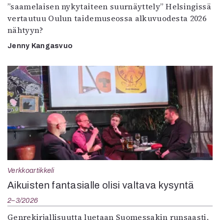
”saamelaisen nykytaiteen suurnäyttely” Helsingissä
vertautuu Oulun taidemuseossa alkuvuodesta 2026
nähtyyn?
Jenny Kangasvuo
Verkkoartikkeli
Aikuisten fantasialle olisi valtava kysyntä
2–3/2026
Genrekirjallisuutta luetaan Suomessakin runsaasti.