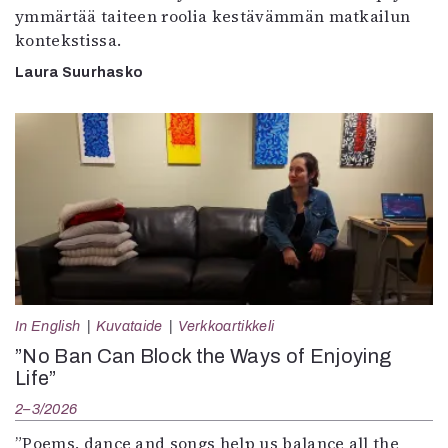
ymmärtää taiteen roolia kestävämmän matkailun
kontekstissa.
Laura Suurhasko
In English
Kuvataide
Verkkoartikkeli
”No Ban Can Block the Ways of Enjoying
Life”
2–3/2026
”Poems, dance and songs help us balance all the