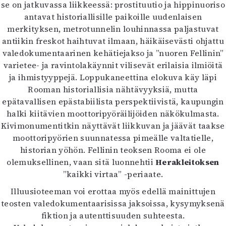
se on jatkuvassa liikkeessä: prostituutio ja hippinuoriso
antavat historiallisille paikoille uudenlaisen
merkityksen, metrotunnelin louhinnassa paljastuvat
antiikin freskot haihtuvat ilmaan, häikäisevästi ohjattu
valedokumentaarinen kehätiejakso ja ”nuoren Fellinin”
varietee- ja ravintolakäynnit vilisevät erilaisia ilmiöitä
ja ihmistyyppejä. Loppukaneettina elokuva käy läpi
Rooman historiallisia nähtävyyksiä, mutta
epätavallisen epästabiilista perspektiivistä, kaupungin
halki kiitävien moottoripyöräilijöiden näkökulmasta.
Kivimonumentitkin näyttävät liikkuvan ja jäävät taakse
moottoripyörien suunnatessa pimeälle valtatielle,
historian yöhön. Fellinin teoksen Rooma ei ole
olemuksellinen, vaan sitä luonnehtii
Herakleitoksen
”kaikki virtaa” -periaate.
Illuusioteeman voi erottaa myös edellä mainittujen
teosten valedokumentaarisissa jaksoissa, kysymyksenä
fiktion ja autenttisuuden suhteesta.