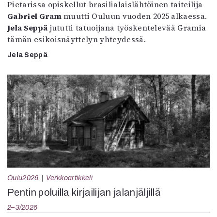
Pietarissa opiskellut brasilialaislähtöinen taiteilija
Gabriel Gram
muutti Ouluun vuoden 2025 alkaessa.
Jela Seppä
jututti tatuoijana työskentelevää Gramia
tämän esikoisnäyttelyn yhteydessä.
Jela Seppä
Oulu2026
Verkkoartikkeli
Pentin poluilla kirjailijan jalanjäljillä
2–3/2026