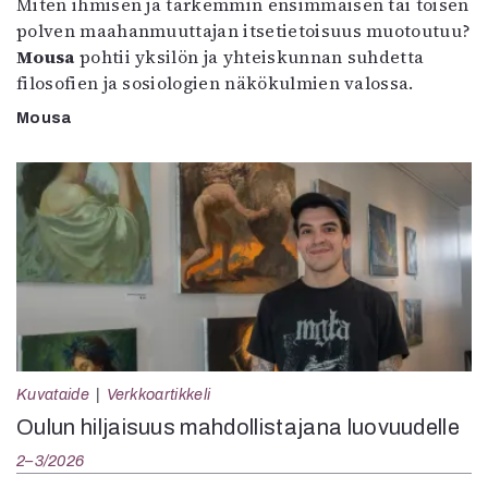
Miten ihmisen ja tarkemmin ensimmäisen tai toisen
polven maahanmuuttajan itsetietoisuus muotoutuu?
Mousa
pohtii yksilön ja yhteiskunnan suhdetta
filosofien ja sosiologien näkökulmien valossa.
Mousa
Kuvataide
Verkkoartikkeli
Oulun hiljaisuus mahdollistajana luovuudelle
2–3/2026