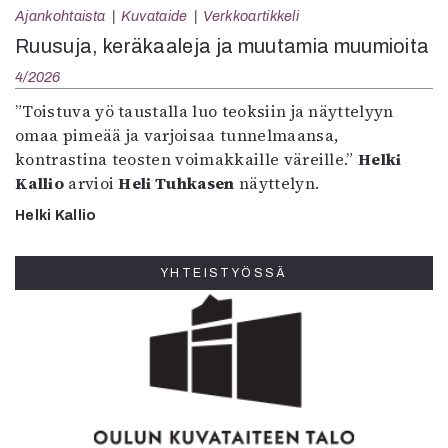
Ajankohtaista
Kuvataide
Verkkoartikkeli
Ruusuja, keräkaaleja ja muutamia muumioita
4/2026
”Toistuva yö taustalla luo teoksiin ja näyttelyyn
omaa pimeää ja varjoisaa tunnelmaansa,
kontrastina teosten voimakkaille väreille.”
Helki
Kallio
arvioi
Heli Tuhkasen
näyttelyn.
Helki Kallio
YHTEISTYÖSSÄ