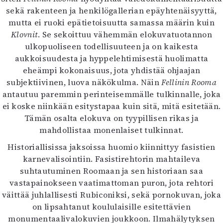
sekä rakenteen ja henkilögallerian epäyhtenäisyyttä,
mutta ei ruoki epätietoisuutta samassa määrin kuin
Klovnit
. Se sekoittuu vähemmän elokuvatuotannon
ulkopuoliseen todellisuuteen ja on kaikesta
aukkoisuudesta ja hyppelehtimisestä huolimatta
eheämpi kokonaisuus, jota yhdistää ohjaajan
subjektiivinen, luova näkökulma. Näin
Fellinin Rooma
antautuu paremmin perinteisemmälle tulkinnalle, joka
ei koske niinkään esitystapaa kuin sitä, mitä esitetään.
Tämän osalta elokuva on tyypillisen rikas ja
mahdollistaa monenlaiset tulkinnat.
Historiallisissa jaksoissa huomio kiinnittyy fasistien
karnevalisointiin. Fasistirehtorin mahtaileva
suhtautuminen Roomaan ja sen historiaan saa
vastapainokseen vaatimattoman puron, jota rehtori
väittää juhlallisesti Rubiconiksi, sekä pornokuvan, joka
on lipsahtanut koululaisille esitettävien
monumentaalivalokuvien joukkoon. Ilmahälytyksen