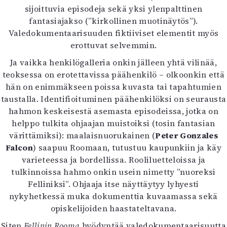
sijoittuvia episodeja sekä yksi ylenpalttinen
fantasiajakso (”kirkollinen muotinäytös”).
Valedokumentaarisuuden fiktiiviset elementit myös
erottuvat selvemmin.
Ja vaikka henkilögalleria onkin jälleen yhtä vilinää,
teoksessa on erotettavissa päähenkilö – olkoonkin että
hän on enimmäkseen poissa kuvasta tai tapahtumien
taustalla. Identifioituminen päähenkilöksi on seurausta
hahmon keskeisestä asemasta episodeissa, jotka on
helppo tulkita ohjaajan muistoiksi (tosin fantasian
värittämiksi): maalaisnuorukainen (
Peter Gonzales
Falcon
) saapuu Roomaan, tutustuu kaupunkiin ja käy
varieteessa ja bordellissa. Rooliluetteloissa ja
tulkinnoissa hahmo onkin usein nimetty ”nuoreksi
Felliniksi”. Ohjaaja itse näyttäytyy lyhyesti
nykyhetkessä muka dokumenttia kuvaamassa sekä
opiskelijoiden haastateltavana.
Siten
Fellinin Rooma
hyödyntää valedokumentaarisuutta