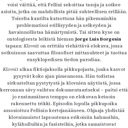
voisi väittää, että Fellini sekoittaa tasoja ja sotkee
asioita, jotka on mahdollista pitää suhteellisen erillään.
Toiselta kantilta katsottuna hän pikemminkin
problematisoi erillisyyden ja selkeyden ja
havainnollistaa hämärtymistä. Tai sitten kyse on
ontologisesta leikistä hieman
Jorge Luis Borgesin
tapaan:
Klovnit
on erittäin viehättävä elokuva, jossa
sotkuisuus saavuttaa filosofiset mittasuhteet ja tuottaa
ensyklopedisen tiedon parodiaa.
Klovnit
alkaa fiktiojaksolla pikkupojasta, jonka kasvot
pysyvät koko ajan pimennossa. Hän todistaa
sirkusteltan pystytystä ja klovnien näytöstä, jossa
kerronnan sävy vaihtuu dokumentaariseksi – paitsi että
jo ensimmäinen temppu on elokuvan keinoin
rakennettu trikki. Episodin lopulla pikkupoika
assosioituu Fellinin kertojanääneen. Ohjaaja yhdistää
klovnimuistot lapsuutensa erikoisiin hahmoihin,
kylähulluihin ja fasisteihin, jotka samaistuvat