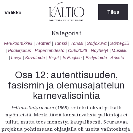
Tilaa
Valikko
Sulje
Kategoriat
Kategoriat
Verkkoartikkeli
Verkkoartikkeli
Teatteri
Tanssi
Tanssi
Sarjakuva
Sámegillii
Teatteri
Pääkirjoitus
Paperilehdestä
Oulu2026
Näyttelyt
Musiikki
Tanssi
Levyt
Kuvataide
Kirjat
In English
Esitystaide
Arkisto
Tanssi
Sarjakuva
Osa 12: autenttisuuden,
Sámegillii
fasismin ja olemusajattelun
Pääkirjoitus
Paperilehdestä
karnevalisointia
Oulu2026
Näyttelyt
Fellinin Satyriconin
(1969) kritiikit olivat pitkälti
Musiikki
myönteisiä. Merkittäviä kansainvälisiä palkintoja ei
Levyt
tullut, mutta teos menestyi kaupallisesti. Seuraavaa
Kuvataide
projektia pohtiessaan ohjaajalla oli useita vaihtoehtoja.