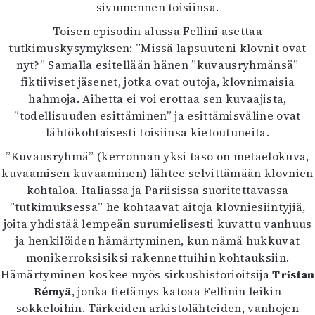
sivumennen toisiinsa.
Toisen episodin alussa Fellini asettaa
tutkimuskysymyksen: ”Missä lapsuuteni klovnit ovat
nyt?” Samalla esitellään hänen ”kuvausryhmänsä”
fiktiiviset jäsenet, jotka ovat outoja, klovnimaisia
hahmoja. Aihetta ei voi erottaa sen kuvaajista,
”todellisuuden esittäminen” ja esittämisväline ovat
lähtökohtaisesti toisiinsa kietoutuneita.
”Kuvausryhmä” (kerronnan yksi taso on metaelokuva,
kuvaamisen kuvaaminen) lähtee selvittämään klovnien
kohtaloa. Italiassa ja Pariisissa suoritettavassa
”tutkimuksessa” he kohtaavat aitoja klovniesiintyjiä,
joita yhdistää lempeän surumielisesti kuvattu vanhuus
ja henkilöiden hämärtyminen, kun nämä hukkuvat
monikerroksisiksi rakennettuihin kohtauksiin.
Hämärtyminen koskee myös sirkushistorioitsija
Tristan
Rémyä
, jonka tietämys katoaa Fellinin leikin
sokkeloihin. Tärkeiden arkistolähteiden, vanhojen