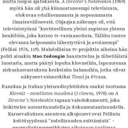
mutta luopui ajatuksesta.
A Director’s Notebookin
(1969)
Mediatiedot
myötä hän oli yhä kiinnostuneempi televisiosta,
Kaltio ry
elokuvaa edullisemmasta ja nopeammasta
ilmaisuvälineestä. Ohjaajan näkemys oli, että
televisiotyössä ”kuvitteellinen yleisö supistuu yhteen
henkilöön, joka katsoo tv-vastaanotinta. Tällöin tuntee
olevansa helpommin lähestyttävä ja avoimempi”
(Fellini 1976, 119). Mahdollisina tv-projektin aiheina hän
pohti ainakin
Mao Zedongin
haastattelua ja tiibetiläistä
luostaria, mutta päätyi lopulta klovneihin, lapsuutensa
sirkusharrastuksen keskeisiin hahmoihin, jotka olivat
näkyneet esimerkiksi
Tiessä
ja
8½
:ssa.
Ranskan ja Italian yleisradioyhtiöiden osaksi tuottama
Klovnit – onnellisten maailma
(
I clowns
, 1970) on
A
Director’s Notebookin
tapaan valedokumentti, joka
leikittelee autenttisuudella ja dokumentaarisuudella.
Karnevalistisen asenteen alkujuuret ovat Fellinin
kriittisyydessä ”todellisuuden esittämistä” –
neorealistiteoreetikkojen aikoinaan vaalimaa