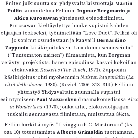
Kirjat
Eniten julkisuutta sai yhdysvaltalaistuottaja
Martin
In English
Pollin
suunnitelma Fellinin,
Ingmar Bergmanin
ja
Esitystaide
Akira Kurosawan
yhteisestä episodifilmistä.
Arkisto
Kurosawan kieltäydyttyä hanke supistui kahden
ohjaajan teokseksi, työnimeltään ”Love Duet”. Fellini oli
jo sopinut osuudestaan ja kaavaili
Bernardino
Lehdet
Zapponin
käsikirjoituksen ”Una donna sconosciuta”
4/2026
(”Tuntematon nainen”) filmaamista, kun Bergman
2–3/2026
vetäytyi projektista: hänen episodinsa kasvoi kokoillan
1/2026
elokuvaksi
Kosketus
(
The Touch
, 1971). Zapponin
6/2025
käsikirjoitus johti myöhemmin
Naisten kaupunkiin
(
La
5/2025 saame
città delle donne
, 1980). (Kezich 2006, 313–314.) Fellinin
5/2025
yhteistyö Yhdysvaltain suunnalla supistui
Lehtiarkisto
esiintymiseen
Paul Mazurskyn
draamakomediassa
Alex
in Wonderland
(1970), jonka aihe, elokuvaohjaajan
Info
tuskailu seuraavasta filmistään, muistuttaa 8½:ta.
Tilaus ja irtonumerot
Fellini harkitsi myös ”Il viaggio di G. Mastornan” (ks.
Yhteistyössä
osa 10) toteuttamista
Alberto Grimaldin
tuottamana,
Toimitus