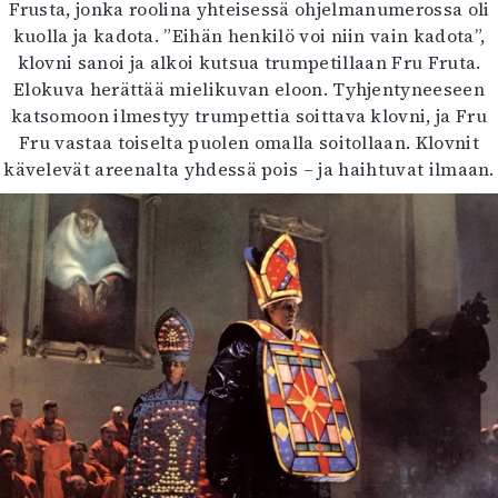
Frusta, jonka roolina yhteisessä ohjelmanumerossa oli
kuolla ja kadota. ”Eihän henkilö voi niin vain kadota”,
klovni sanoi ja alkoi kutsua trumpetillaan Fru Fruta.
Elokuva herättää mielikuvan eloon. Tyhjentyneeseen
katsomoon ilmestyy trumpettia soittava klovni, ja Fru
Fru vastaa toiselta puolen omalla soitollaan. Klovnit
kävelevät areenalta yhdessä pois – ja haihtuvat ilmaan.