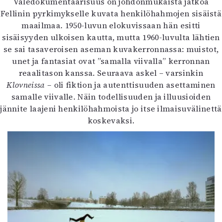
Valedokumentaarisuus on johdonmukaista jatkoa
Fellinin pyrkimykselle kuvata henkilöhahmojen sisäistä
maailmaa. 1950-luvun elokuvissaan hän esitti
sisäisyyden ulkoisen kautta, mutta 1960-luvulta lähtien
se sai tasaveroisen aseman kuvakerronnassa: muistot,
unet ja fantasiat ovat ”samalla viivalla” kerronnan
reaalitason kanssa. Seuraava askel – varsinkin
Klovneissa
– oli fiktion ja autenttisuuden asettaminen
samalle viivalle. Näin todellisuuden ja illuusioiden
jännite laajeni henkilöhahmoista jo itse ilmaisuvälinettä
koskevaksi.