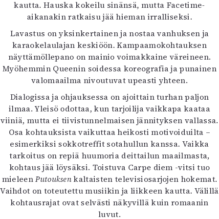
kautta. Hauska kokeilu sinänsä, mutta Facetime-
aikanakin ratkaisu jää hieman irralliseksi.
Lavastus on yksinkertainen ja nostaa vanhuksen ja
karaokelaulajan keskiöön. Kampaamokohtauksen
näyttämöllepano on mainio voimakkaine väreineen.
Myöhemmin Queenin soidessa koreografia ja punainen
valomaailma nivoutuvat upeasti yhteen.
Dialogissa ja ohjauksessa on ajoittain turhan paljon
ilmaa. Yleisö odottaa, kun tarjoilija vaikkapa kaataa
viiniä, mutta ei tiivistunnelmaisen jännityksen vallassa.
Osa kohtauksista vaikuttaa heikosti motivoiduilta –
esimerkiksi sokkotreffit sotahullun kanssa. Vaikka
tarkoitus on repiä huumoria deittailun maailmasta,
kohtaus jää löysäksi. Toistuva Carpe diem -vitsi tuo
mieleen
Putouksen
kaltaisten televisiosarjojen hokemat.
Vaihdot on toteutettu musiikin ja liikkeen kautta. Välillä
kohtausrajat ovat selvästi näkyvillä kuin romaanin
luvut.