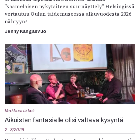
”saamelaisen nykytaiteen suurnäyttely” Helsingissä
vertautuu Oulun taidemuseossa alkuvuodesta 2026
nähtyyn?
Jenny Kangasvuo
Verkkoartikkeli
Aikuisten fantasialle olisi valtava kysyntä
2–3/2026