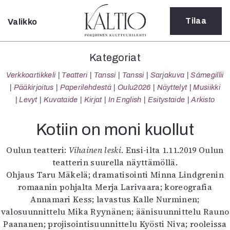
Tilaa
Valikko
Sulje
Kategoriat
Kategoriat
Verkkoartikkeli
Verkkoartikkeli
Teatteri
Tanssi
Tanssi
Sarjakuva
Sámegillii
Teatteri
Pääkirjoitus
Paperilehdestä
Oulu2026
Näyttelyt
Musiikki
Tanssi
Levyt
Kuvataide
Kirjat
In English
Esitystaide
Arkisto
Tanssi
Sarjakuva
Kotiin on moni kuollut
Sámegillii
Pääkirjoitus
Oulun teatteri:
Vihainen leski
. Ensi-ilta 1.11.2019 Oulun
Paperilehdestä
teatterin suurella näyttämöllä.
Oulu2026
Ohjaus Taru Mäkelä; dramatisointi Minna Lindgrenin
Näyttelyt
romaanin pohjalta Merja Larivaara; koreografia
Musiikki
Annamari Kess; lavastus Kalle Nurminen;
Levyt
valosuunnittelu Mika Ryynänen; äänisuunnittelu Rauno
Kuvataide
Paananen; projisointisuunnittelu Kyösti Niva; rooleissa