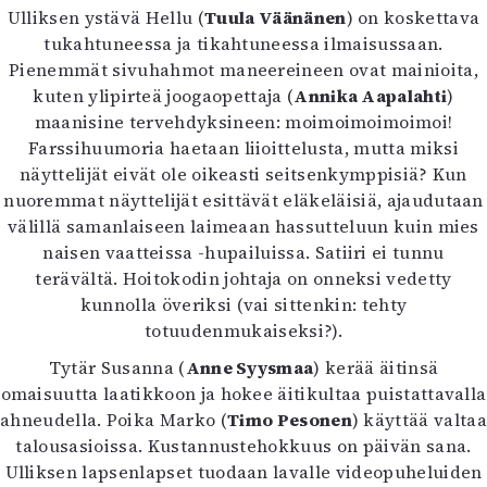
Ulliksen ystävä Hellu (
Tuula Väänänen
) on koskettava
tukahtuneessa ja tikahtuneessa ilmaisussaan.
Pienemmät sivuhahmot maneereineen ovat mainioita,
kuten ylipirteä joogaopettaja (
Annika Aapalahti
)
maanisine tervehdyksineen: moimoimoimoimoi!
Farssihuumoria haetaan liioittelusta, mutta miksi
näyttelijät eivät ole oikeasti seitsenkymppisiä? Kun
nuoremmat näyttelijät esittävät eläkeläisiä, ajaudutaan
välillä samanlaiseen laimeaan hassutteluun kuin mies
naisen vaatteissa -hupailuissa. Satiiri ei tunnu
terävältä. Hoitokodin johtaja on onneksi vedetty
kunnolla överiksi (vai sittenkin: tehty
totuudenmukaiseksi?).
Tytär Susanna (
Anne Syysmaa
) kerää äitinsä
omaisuutta laatikkoon ja hokee äitikultaa puistattavalla
ahneudella. Poika Marko (
Timo Pesonen
) käyttää valtaa
talousasioissa. Kustannustehokkuus on päivän sana.
Ulliksen lapsenlapset tuodaan lavalle videopuheluiden