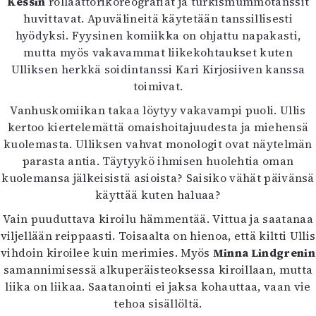
Kessin
rollaattorikoreografiat ja turkismummotanssit
Mediatiedot
huvittavat. Apuvälineitä käytetään tanssillisesti
Kaltio ry
hyödyksi. Fyysinen komiikka on ohjattu napakasti,
mutta myös vakavammat liikekohtaukset kuten
Ulliksen herkkä soidintanssi Kari Kirjosiiven kanssa
toimivat.
Vanhuskomiikan takaa löytyy vakavampi puoli. Ullis
kertoo kiertelemättä omaishoitajuudesta ja miehensä
kuolemasta. Ulliksen vahvat monologit ovat näytelmän
parasta antia. Täytyykö ihmisen huolehtia oman
kuolemansa jälkeisistä asioista? Saisiko vähät päivänsä
käyttää kuten haluaa?
Vain puuduttava kiroilu hämmentää. Vittua ja saatanaa
viljellään reippaasti. Toisaalta on hienoa, että kiltti Ullis
vihdoin kiroilee kuin merimies. Myös
Minna Lindgrenin
samannimisessä alkuperäisteoksessa kiroillaan, mutta
liika on liikaa. Saatanointi ei jaksa kohauttaa, vaan vie
tehoa sisällöltä.