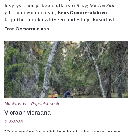
levytystauon jälkeen julkaistu
Bring Me The Sun
yllättää myönteisesti”,
Eros Gomorralainen
kirjoittaa oululaisyhtyeen uudesta pitkäsoitosta.
Eros Gomorralainen
Mustarinda
Paperilehdestä
Vieraan vieraana
2–3/2026
Mustarindan kesäohjelma kuvittelee uusia tapoja