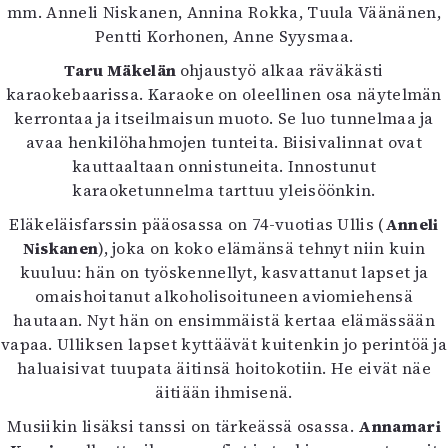
Kirjat
mm. Anneli Niskanen, Annina Rokka, Tuula Väänänen,
In English
Pentti Korhonen, Anne Syysmaa.
Esitystaide
Taru Mäkelän
ohjaustyö alkaa räväkästi
Arkisto
karaokebaarissa. Karaoke on oleellinen osa näytelmän
kerrontaa ja itseilmaisun muoto. Se luo tunnelmaa ja
Lehdet
avaa henkilöhahmojen tunteita. Biisivalinnat ovat
kauttaaltaan onnistuneita. Innostunut
4/2026
karaoketunnelma tarttuu yleisöönkin.
2–3/2026
1/2026
Eläkeläisfarssin pääosassa on 74-vuotias Ullis (
Anneli
6/2025
Niskanen
), joka on koko elämänsä tehnyt niin kuin
5/2025 saame
kuuluu: hän on työskennellyt, kasvattanut lapset ja
5/2025
omaishoitanut alkoholisoituneen aviomiehensä
Lehtiarkisto
hautaan. Nyt hän on ensimmäistä kertaa elämässään
vapaa. Ulliksen lapset kyttäävät kuitenkin jo perintöä ja
Info
haluaisivat tuupata äitinsä hoitokotiin. He eivät näe
äitiään ihmisenä.
Tilaus ja irtonumerot
Yhteistyössä
Musiikin lisäksi tanssi on tärkeässä osassa.
Annamari
Toimitus