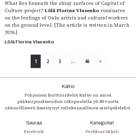
What lies beneath the shiny surfaces of Capital of
Culture project?
Lölä Florina Vlasenko
ruminates
on the feelings of Oulu artists and cultural workers
on the ground level. [The article is written in March
2026.]
Lölä Florina Vlasenko
1
2
3
…
46
>
Kaltio
Pohjoinen kulttuurilehti Kaltio on ainoa
pääkaupunkiseudun ulkopuolella yli 80 vuotta
säännöllisesti ilmestynyt valtakunnallinen mielipidelehti.
Seuraa
Kategoriat
Facebook
Verkkoartikkeli