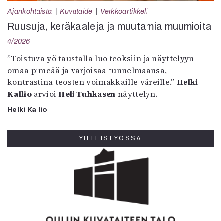
Ajankohtaista
Kuvataide
Verkkoartikkeli
Ruusuja, keräkaaleja ja muutamia muumioita
4/2026
”Toistuva yö taustalla luo teoksiin ja näyttelyyn
omaa pimeää ja varjoisaa tunnelmaansa,
kontrastina teosten voimakkaille väreille.”
Helki
Kallio
arvioi
Heli Tuhkasen
näyttelyn.
Helki Kallio
YHTEISTYÖSSÄ