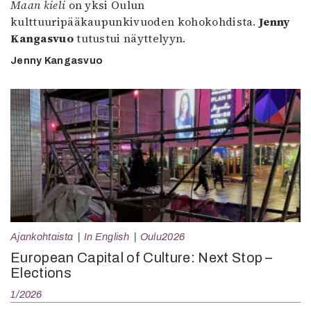
Maan kieli
on yksi Oulun
kulttuuripääkaupunkivuoden kohokohdista.
Jenny
Kangasvuo
tutustui näyttelyyn.
Jenny Kangasvuo
Ajankohtaista
In English
Oulu2026
European Capital of Culture: Next Stop –
Elections
1/2026