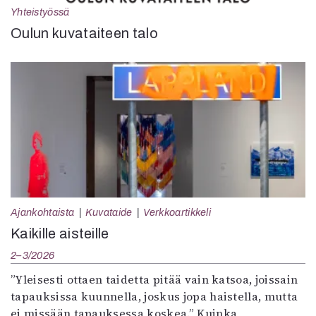
Yhteistyössä
Oulun kuvataiteen talo
Ajankohtaista
Kuvataide
Verkkoartikkeli
Kaikille aisteille
2–3/2026
”Yleisesti ottaen taidetta pitää vain katsoa, joissain
tapauksissa kuunnella, joskus jopa haistella, mutta
ei missään tapauksessa koskea.” Kuinka