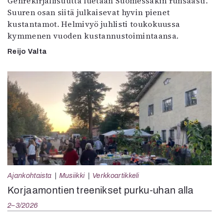
Genrekirjallisuutta luetaan Suomessakin runsaasti.
Suuren osan siitä julkaisevat hyvin pienet
kustantamot. Helmivyö juhlisti toukokuussa
kymmenen vuoden kustannustoimintaansa.
Reijo Valta
Ajankohtaista
Musiikki
Verkkoartikkeli
Korjaamontien treenikset purku-uhan alla
2–3/2026