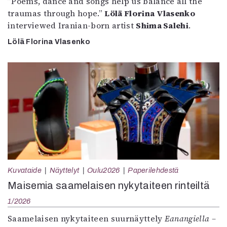
”Poems, dance and songs help us balance all the
traumas through hope.”
Lölä Florina Vlasenko
interviewed Iranian-born artist
Shima Salehi
.
Lölä Florina Vlasenko
Kuvataide
Näyttelyt
Oulu2026
Paperilehdestä
Maisemia saamelaisen nykytaiteen rinteiltä
1/2026
Saamelaisen nykytaiteen suurnäyttely
Eanangiella –