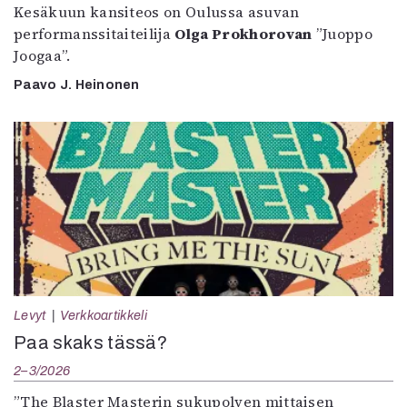
Kesäkuun kansiteos on Oulussa asuvan
performanssitaiteilija
Olga Prokhorovan
”Juoppo
Joogaa”.
Paavo J. Heinonen
Levyt
Verkkoartikkeli
Paa skaks tässä?
2–3/2026
”The Blaster Masterin sukupolven mittaisen