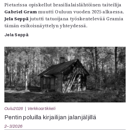
Pietarissa opiskellut brasilialaislähtöinen taiteilija
Gabriel Gram
muutti Ouluun vuoden 2025 alkaessa.
Jela Seppä
jututti tatuoijana työskentelevää Gramia
tämän esikoisnäyttelyn yhteydessä.
Jela Seppä
Oulu2026
Verkkoartikkeli
Pentin poluilla kirjailijan jalanjäljillä
2–3/2026