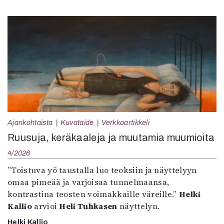
Ajankohtaista
Kuvataide
Verkkoartikkeli
Ruusuja, keräkaaleja ja muutamia muumioita
4/2026
”Toistuva yö taustalla luo teoksiin ja näyttelyyn
omaa pimeää ja varjoisaa tunnelmaansa,
kontrastina teosten voimakkaille väreille.”
Helki
Kallio
arvioi
Heli Tuhkasen
näyttelyn.
Helki Kallio