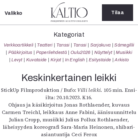
Tilaa
Valikko
Sulje
Kategoriat
Kategoriat
Verkkoartikkeli
Verkkoartikkeli
Teatteri
Tanssi
Tanssi
Sarjakuva
Sámegillii
Teatteri
Pääkirjoitus
Paperilehdestä
Oulu2026
Näyttelyt
Musiikki
Tanssi
Levyt
Kuvataide
Kirjat
In English
Esitystaide
Arkisto
Tanssi
Sarjakuva
Keskinkertainen leikki
Sámegillii
Pääkirjoitus
StickUp Filmproduktion / Bufo:
Villi leikki
. 105 min. Ensi-
Paperilehdestä
ilta: 20.10.2023. K16.
Oulu2026
Ohjaus ja käsikirjoitus Jonas Rothlaender, kuvaus
Näyttelyt
Carmen Treichl, leikkaus Anne Fabini, äänisuunnittelu
Musiikki
Julian Cropp, musiikki Julius Pollux Rothlaender,
Levyt
läheisyyden koreografi Sara-Maria Heinonen, shibari-
Kuvataide
asiantuntija Ceci Ferox