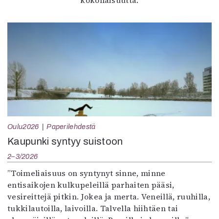
kokonaisuutta.
Oulu2026
Paperilehdestä
Kaupunki syntyy suistoon
2–3/2026
”Toimeliaisuus on syntynyt sinne, minne
entisaikojen kulkupeleillä parhaiten pääsi,
vesireittejä pitkin. Jokea ja merta. Veneillä, ruuhilla,
tukkilautoilla, laivoilla. Talvella hiihtäen tai