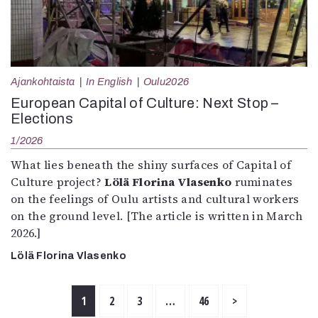
Ajankohtaista
In English
Oulu2026
European Capital of Culture: Next Stop –
Elections
1/2026
What lies beneath the shiny surfaces of Capital of
Culture project?
Lölä Florina Vlasenko
ruminates
on the feelings of Oulu artists and cultural workers
on the ground level. [The article is written in March
2026.]
Lölä Florina Vlasenko
1
2
3
…
46
>