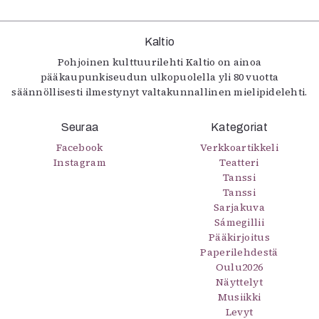
Kaltio
Pohjoinen kulttuurilehti Kaltio on ainoa
pääkaupunkiseudun ulkopuolella yli 80 vuotta
säännöllisesti ilmestynyt valtakunnallinen mielipidelehti.
Seuraa
Kategoriat
Facebook
Verkkoartikkeli
Instagram
Teatteri
Tanssi
Tanssi
Sarjakuva
Sámegillii
Pääkirjoitus
Paperilehdestä
Oulu2026
Näyttelyt
Musiikki
Levyt