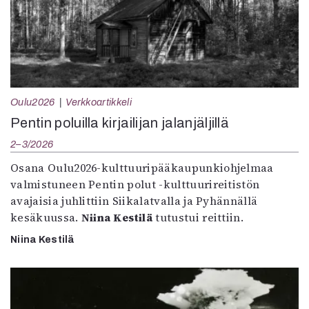
Oulu2026
Verkkoartikkeli
Pentin poluilla kirjailijan jalanjäljillä
2–3/2026
Osana Oulu2026-kulttuuripääkaupunkiohjelmaa
valmistuneen Pentin polut -kulttuurireitistön
avajaisia juhlittiin Siikalatvalla ja Pyhännällä
kesäkuussa.
Niina Kestilä
tutustui reittiin.
Niina Kestilä