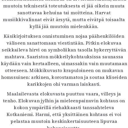
muutoin teknisestä toteutuksesta ei jää oikein muuta
sanottavaa kehuina tai moitteina. Harvat
musiikkivalinnat eivät ärsytä, mutta eivätpä toisaalta
kyllä jää muutoin mielenkään.
Käsikirjoituksen onnistuminen nojaa päähenkilöiden
väliseen sanattomaan viestintään. Pitkin elokuvaa
seikkaileva hirvi on symboliikan tasolla hykerryttävän
mahtava. Saariston mökkeilykohtauksissa saunassa
käydään vain kertaalleen, uimassakin vain muutamaan
otteeseen. Mökkikuvasto krapuloineen on mukavan
homssuinen: arkinen, korostamaton ja soutaa kliseiden
karikkojen ohi varman laiskasti.
Maalailevasta elokuvasta puuttuu vaara, villeys ja
tenho. Elokuvan jylhin ja mieleenpainuvin kohtaus on
kokon ympärillä riehakkaasti tanssahteleva
Kotkaniemi. Harmi, että yksittäinen kohtaus ei voi
pelastaa muutoin keskinkertaisuuteen lipuvaa