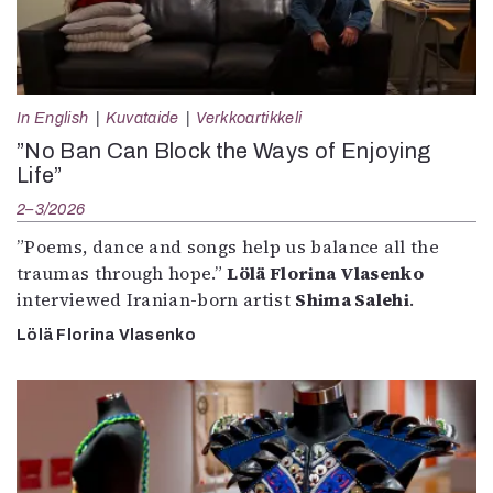
In English
Kuvataide
Verkkoartikkeli
”No Ban Can Block the Ways of Enjoying
Life”
2–3/2026
”Poems, dance and songs help us balance all the
traumas through hope.”
Lölä Florina Vlasenko
interviewed Iranian-born artist
Shima Salehi
.
Lölä Florina Vlasenko