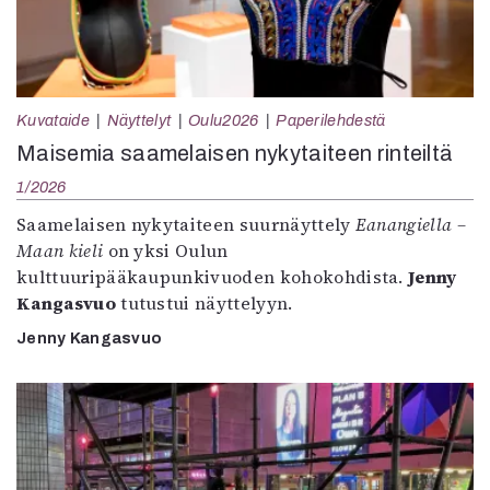
Kuvataide
Näyttelyt
Oulu2026
Paperilehdestä
Maisemia saamelaisen nykytaiteen rinteiltä
1/2026
Saamelaisen nykytaiteen suurnäyttely
Eanangiella –
Maan kieli
on yksi Oulun
kulttuuripääkaupunkivuoden kohokohdista.
Jenny
Kangasvuo
tutustui näyttelyyn.
Jenny Kangasvuo