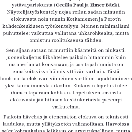
ystäväpariskunta (
Cecilia Paul
ja
Elmer Bäck
).
Näyttelijätyöskentely nojaa reilun sadan minuutin
elokuvasta noin tunnin Kotkaniemen ja Perot’n
kahdenkeskiseen työskentelyyn. Moinen minimalismi
puhuttelee: vaikuttaa valintana uhkarohkealta, mutta
onnistuu roolituksensa tähden.
Sen sijaan sataan minuuttiin käänteitä on niukasti.
Juonenkuljetus liikahtelee paikoin hitaammin kuin
mannerlaatat konsanaan, ja osa tapahtumista on
ennakoitavissa hölmistyttävän varhain. Tästä
huolimatta elokuvan viimeinen vartti on tapahtumineen
yksi kauneimmista aikoihin. Elokuvan lopetus tulee
ihanan kiperään kohtaan. Lopetuksen ansiosta
elokuvasta jää hitusen keskinkertaista parempi
vaikutelma.
Paikoin häveliäs ja etenemätön elokuva on teknisesti
laadukas, mutta yllätyksetön valinnoiltaan. Harvoissa
seksikohtauksissa leikkaus on arvoituksellinen, mutta