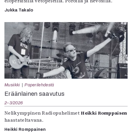
eloperäisillä vetopeleillä. Poroilla ja hevosilla.”
Jukka Takalo
Musiikki
Paperilehdestä
Eräänlainen saavutus
2–3/2026
Nelikymppinen Radiopuhelimet
Heikki Romppaisen
haastateltavana.
Heikki Romppainen