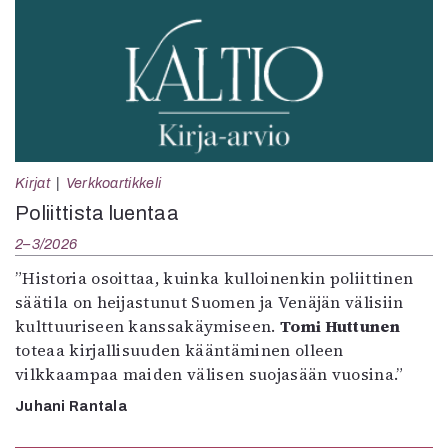
Kirjat
Verkkoartikkeli
Poliittista luentaa
2–3/2026
”Historia osoittaa, kuinka kulloinenkin poliittinen
säätila on heijastunut Suomen ja Venäjän välisiin
kulttuuriseen kanssakäymiseen.
Tomi Huttunen
toteaa kirjallisuuden kääntäminen olleen
vilkkaampaa maiden välisen suojasään vuosina.”
Juhani Rantala