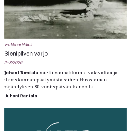
Verkkoartikkeli
Sienipilven varjo
2–3/2026
Juhani Rantala
mietti voimakkainta väkivaltaa ja
ihmiskunnan päätymistä siihen Hiroshiman
räjähdyksen 80-vuotispäivän tienoolla.
Juhani Rantala