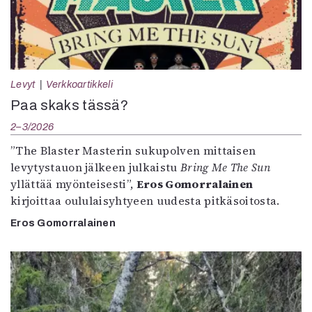
Levyt
Verkkoartikkeli
Paa skaks tässä?
2–3/2026
”The Blaster Masterin sukupolven mittaisen
levytystauon jälkeen julkaistu
Bring Me The Sun
yllättää myönteisesti”,
Eros Gomorralainen
kirjoittaa oululaisyhtyeen uudesta pitkäsoitosta.
Eros Gomorralainen