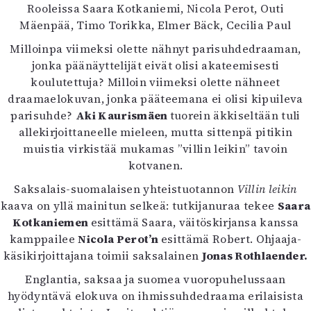
Kirjat
Rooleissa Saara Kotkaniemi, Nicola Perot, Outi
In English
Mäenpää, Timo Torikka, Elmer Bäck, Cecilia Paul
Esitystaide
Milloinpa viimeksi olette nähnyt parisuhdedraaman,
Arkisto
jonka päänäyttelijät eivät olisi akateemisesti
koulutettuja? Milloin viimeksi olette nähneet
Lehdet
draamaelokuvan, jonka pääteemana ei olisi kipuileva
parisuhde?
Aki Kaurismäen
4/2026
tuorein äkkiseltään tuli
allekirjoittaneelle mieleen, mutta sittenpä pitikin
2–3/2026
muistia virkistää mukamas ”villin leikin” tavoin
1/2026
kotvanen.
6/2025
5/2025 saame
Saksalais-suomalaisen yhteistuotannon
Villin leikin
5/2025
kaava on yllä mainitun selkeä: tutkijanuraa tekee
Saara
Lehtiarkisto
Kotkaniemen
esittämä Saara, väitöskirjansa kanssa
kamppailee
Nicola Perot’n
esittämä Robert. Ohjaaja-
Info
käsikirjoittajana toimii saksalainen
Jonas Rothlaender.
Tilaus ja irtonumerot
Englantia, saksaa ja suomea vuoropuhelussaan
Yhteistyössä
hyödyntävä elokuva on ihmissuhdedraama erilaisista
Toimitus