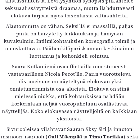
alistussuhteista. Levitysyhtiön synopsis pilkahtelee
Mediatiedot
seksuaalissävytteistä draamaa, mutta ilahduttavasti
Kaltio ry
elokuva tarjoaa myös toisenlaisia valtasuhteita.
Alastomuutta on vähän. Seksillä ei mässäillä, paljas
pinta on häivytetty leikkauksin ja hämyisin
kuvakulmin. Intiimikohtauksien koreografia toimii ja
on uskottavaa. Päähenkilöpariskunnan keskinäinen
luottamus ja kehonkieli sointuu.
Saara Kotkaniemi osaa flirttailla onnistuneesti
vastaparilleen Nicola Perot’lle. Parin vuorotteleva
alistuneisuus on näyteltynä elokuvan yksi
onnistuneimmista osa-alueista. Elokuva on siinä
mielessä niukka, että kohtauksissa nähdään
korkeintaan neljää vuoropuheluun osallistuvaa
näyttelijää. Koko elokuvassa näyttelijöitä on kaikkiaan
yksitoista.
Sivurooleissa vilahtavat Saaran äksy äiti ja innoton
insinööri-isäpuoli (
Outi Mäenpää
ja
Timo Torikka
) sekä