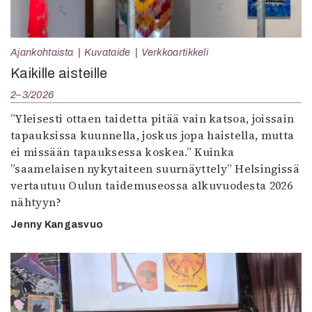
Ajankohtaista
Kuvataide
Verkkoartikkeli
Kaikille aisteille
2–3/2026
”Yleisesti ottaen taidetta pitää vain katsoa, joissain
tapauksissa kuunnella, joskus jopa haistella, mutta
ei missään tapauksessa koskea.” Kuinka
”saamelaisen nykytaiteen suurnäyttely” Helsingissä
vertautuu Oulun taidemuseossa alkuvuodesta 2026
nähtyyn?
Jenny Kangasvuo