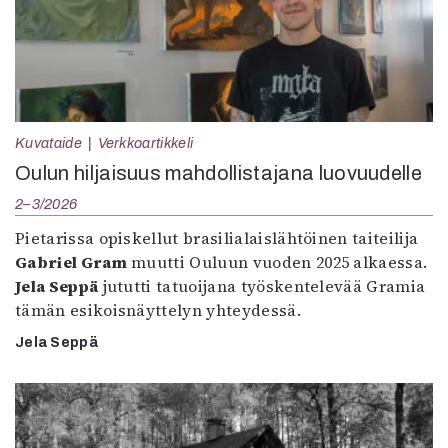
Kuvataide
Verkkoartikkeli
Oulun hiljaisuus mahdollistajana luovuudelle
2–3/2026
Pietarissa opiskellut brasilialaislähtöinen taiteilija
Gabriel Gram
muutti Ouluun vuoden 2025 alkaessa.
Jela Seppä
jututti tatuoijana työskentelevää Gramia
tämän esikoisnäyttelyn yhteydessä.
Jela Seppä