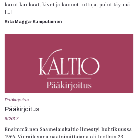
karut kankaat, kivet ja kannot tuttuja, polut täynnä
[…]
Rita Magga-Kumpulainen
Pääkirjoitus
Pääkirjoitus
6/2017
Ensimmäinen Saamelaiskaltio ilmestyi huhtikuussa
1966. Vierailevana päätoimittajana oli tuolloin 23-