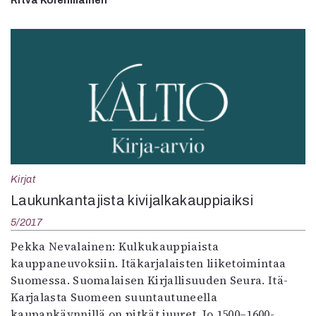
Ritva Kolehmainen
Kirjat
Laukunkantajista kivijalkakauppiaiksi
5/2017
Pekka Nevalainen: Kulkukauppiaista
kauppaneuvoksiin. Itäkarjalaisten liiketoimintaa
Suomessa. Suomalaisen Kirjallisuuden Seura. Itä-
Karjalasta Suomeen suuntautuneella
kaupankäynnillä on pitkät juuret. Jo 1500–1600-