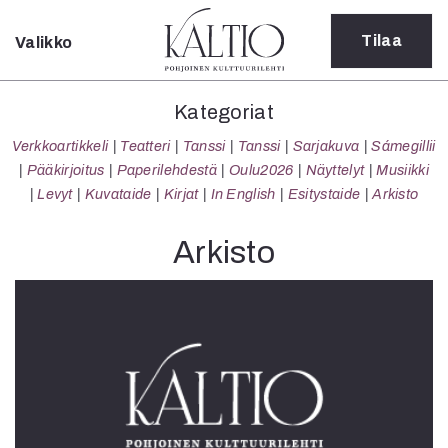
Tilaa
Valikko
Sulje
Kategoriat
Kategoriat
Verkkoartikkeli
Verkkoartikkeli
Teatteri
Tanssi
Tanssi
Sarjakuva
Sámegillii
Teatteri
Pääkirjoitus
Paperilehdestä
Oulu2026
Näyttelyt
Musiikki
Tanssi
Levyt
Kuvataide
Kirjat
In English
Esitystaide
Arkisto
Tanssi
Sarjakuva
Arkisto
Sámegillii
Pääkirjoitus
Paperilehdestä
Oulu2026
Näyttelyt
Musiikki
Levyt
Kuvataide