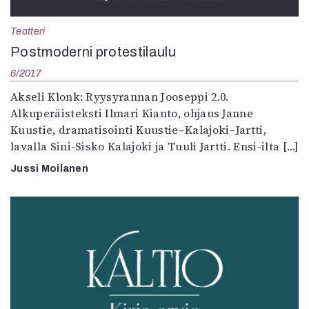
Kirjat
In English
Teatteri
Esitystaide
Postmoderni protestilaulu
Arkisto
6/2017
Lehdet
Akseli Klonk: Ryysyrannan Jooseppi 2.0.
Alkuperäisteksti Ilmari Kianto, ohjaus Janne
4/2026
Kuustie, dramatisointi Kuustie–Kalajoki–Jartti,
2–3/2026
lavalla Sini-Sisko Kalajoki ja Tuuli Jartti. Ensi-ilta […]
1/2026
6/2025
Jussi Moilanen
5/2025 saame
5/2025
Lehtiarkisto
Info
Tilaus ja irtonumerot
Yhteistyössä
Toimitus