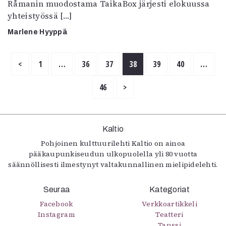
Råmanin muodostama TaikaBox järjesti elokuussa
yhteistyössä […]
Marlene Hyyppä
<
1
…
36
37
38
39
40
…
46
>
Kaltio
Pohjoinen kulttuurilehti Kaltio on ainoa
pääkaupunkiseudun ulkopuolella yli 80 vuotta
säännöllisesti ilmestynyt valtakunnallinen mielipidelehti.
Seuraa
Kategoriat
Facebook
Verkkoartikkeli
Instagram
Teatteri
Tanssi