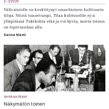
2–3/2026
Välivainiolle on keskittynyt omaehtoisen kulttuurin
tiloja. Niistä tunnetumpi, Tilaa kulttuurille ry:n
ylläpitämä Tukikohta elää ja voi hyvin, mutta toinen
on lopetusuhan alla.
Sanna Niemi
Verkkoartikkeli
Näkymätön toinen