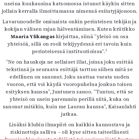
useina kuukausina katsomossa istunut käykin sitten
jollain kerralla ilmoittamassa nimensä esiintyjäjonoon.
Lavarunoudelle ominaista onkin perinteisen tekijän ja
kokijan välisen rajan hälventäminen. Kuten kriitikko
Maaria Ylikangas
kirjoittaa, siinä ”yleisö on osa
yhteisöä, sillä on rooli tekijyydessä eri tavoin kuin
1
perinteisessä instituutioissa”.
”Ne on hauskoja ne sellaiset illat, joissa joku esittää
tekstinsä ja seuraava esittäjä tarttuu siihen mitä se
edellinen on sanonut. Joku saattaa varata uuden
vuoron, että voi käydä vuoropuhelua jonkun toisen
esityksen kanssa”, Juntunen sanoo. ”Tuntuu, että se
yhteisö on usein paremmin perillä siitä, kuka on
sanonut mitäkin, kuin me Lauran kanssa”, Kaisanlahti
jatkaa.
Lisäksi klubin ilmapiiri on kaikkia kannustava ja
riskinottoja salliva – oli kyse sitten taiteellisesti