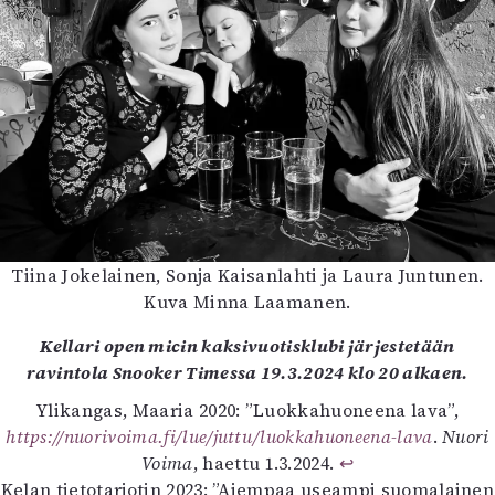
Tiina Jokelainen, Sonja Kaisanlahti ja Laura Juntunen.
Kuva Minna Laamanen.
Kellari open micin kaksivuotisklubi järjestetään
ravintola Snooker Timessa 19.3.2024 klo 20 alkaen.
Ylikangas, Maaria 2020: ”Luokkahuoneena lava”,
https://nuorivoima.fi/lue/juttu/luokkahuoneena-lava
.
Nuori
Voima
, haettu 1.3.2024.
↩︎
Kelan tietotarjotin 2023: ”Aiempaa useampi suomalainen