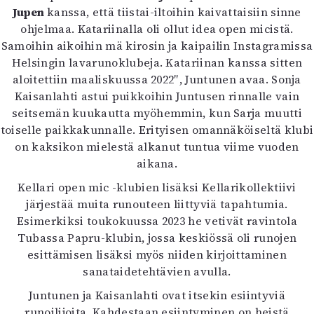
Jupen
kanssa, että tiistai-iltoihin kaivattaisiin sinne
ohjelmaa. Katariinalla oli ollut idea open micistä.
Samoihin aikoihin mä kirosin ja kaipailin Instagramissa
Helsingin lavarunoklubeja. Katariinan kanssa sitten
aloitettiin maaliskuussa 2022″, Juntunen avaa. Sonja
Kaisanlahti astui puikkoihin Juntusen rinnalle vain
seitsemän kuukautta myöhemmin, kun Sarja muutti
toiselle paikkakunnalle. Erityisen omannäköiseltä klubi
on kaksikon mielestä alkanut tuntua viime vuoden
aikana.
Kellari open mic -klubien lisäksi Kellarikollektiivi
järjestää muita runouteen liittyviä tapahtumia.
Esimerkiksi toukokuussa 2023 he vetivät ravintola
Tubassa Papru-klubin, jossa keskiössä oli runojen
esittämisen lisäksi myös niiden kirjoittaminen
sanataidetehtävien avulla.
Juntunen ja Kaisanlahti ovat itsekin esiintyviä
runoilijoita. Kahdestaan esiintyminen on heistä