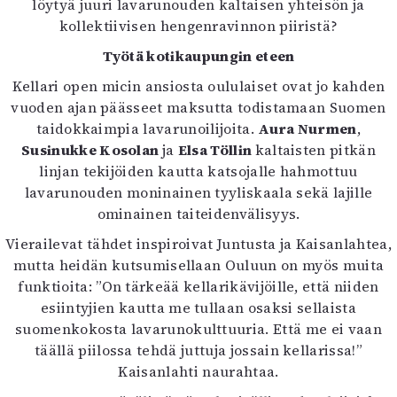
löytyä juuri lavarunouden kaltaisen yhteisön ja
kollektiivisen hengenravinnon piiristä?
Työtä kotikaupungin eteen
Kellari open micin ansiosta oululaiset ovat jo kahden
vuoden ajan päässeet maksutta todistamaan Suomen
taidokkaimpia lavarunoilijoita.
Aura Nurmen
,
Susinukke Kosolan
ja
Elsa Töllin
kaltaisten pitkän
linjan tekijöiden kautta katsojalle hahmottuu
lavarunouden moninainen tyyliskaala sekä lajille
ominainen taiteidenvälisyys.
Vierailevat tähdet inspiroivat Juntusta ja Kaisanlahtea,
mutta heidän kutsumisellaan Ouluun on myös muita
funktioita: ”On tärkeää kellarikävijöille, että niiden
esiintyjien kautta me tullaan osaksi sellaista
suomenkokosta lavarunokulttuuria. Että me ei vaan
täällä piilossa tehdä juttuja jossain kellarissa!”
Kaisanlahti naurahtaa.