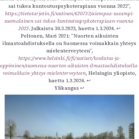
sai tukea kuntoutuspsykoterapiaan vuonna 2022”,
https://tietotarjotin.fi/uutinen/620732/aiempaa-useampi-
suomalainen-sai-tukea-kuntoutuspsykoterapiaan-vuonna-
2022
. Julkaistu 30.3.2023, haettu 1.3.2024.
↩︎
Peltonen, Mari 2021: ”Nuorten aikuisten
ilmastoahdistuksella on Suomessa voimakkain yhteys
mielenterveyteen”,
https://www.helsinki.fi/fi/uutiset/koulutus-ja-
oppiminen/suomessa-nuorten-aikuisten-ilmastoahdistuksella-
voimakkain-yhteys-mielenterveyteen
, Helsingin yliopisto,
haettu 1.3.2024.
↩︎
Ylikangas
↩︎