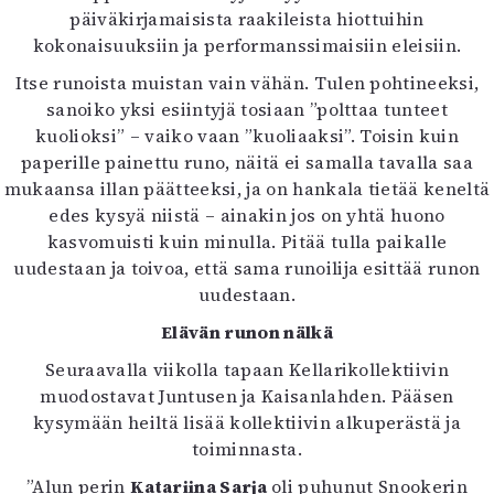
päiväkirjamaisista raakileista hiottuihin
kokonaisuuksiin ja performanssimaisiin eleisiin.
Itse runoista muistan vain vähän. Tulen pohtineeksi,
sanoiko yksi esiintyjä tosiaan ”polttaa tunteet
kuolioksi” – vaiko vaan ”kuoliaaksi”. Toisin kuin
paperille painettu runo, näitä ei samalla tavalla saa
mukaansa illan päätteeksi, ja on hankala tietää keneltä
edes kysyä niistä – ainakin jos on yhtä huono
kasvomuisti kuin minulla. Pitää tulla paikalle
uudestaan ja toivoa, että sama runoilija esittää runon
uudestaan.
Elävän runon nälkä
Seuraavalla viikolla tapaan Kellarikollektiivin
muodostavat Juntusen ja Kaisanlahden. Pääsen
kysymään heiltä lisää kollektiivin alkuperästä ja
toiminnasta.
”Alun perin
Katariina Sarja
oli puhunut Snookerin