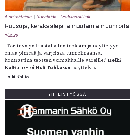
Ajankohtaista
Kuvataide
Verkkoartikkeli
Ruusuja, keräkaaleja ja muutamia muumioita
4/2026
”Toistuva yö taustalla luo teoksiin ja näyttelyyn
omaa pimeää ja varjoisaa tunnelmaansa,
kontrastina teosten voimakkaille väreille.”
Helki
Kallio
arvioi
Heli Tuhkasen
näyttelyn.
Helki Kallio
YHTEISTYÖSSÄ