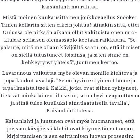
Kaisanlahti naurahtaa.
Mistä moinen kuukausittainen joukkovaellus Snooker
Timen kellariin sitten oikein johtuu? Ainakin siitä, ettei
Oulussa ole pitkään aikaan ollut vakituista open mic -
klubia; sellaisen olemassaolo koetaan raikkaana. ”Se
palaute, mitä me ollaan kävijöiltä saatu, on, että ihmiset
on siellä tutustuneet toisiinsa, ja siten sinne on
kehkeytynyt yhteisö”, Juntunen kertoo.
Lavarunous vaikuttaa myös olevan monille kiehtova ja
jopa koukuttava laji: ”Se on hyvin erityinen tilanne ja
tapa ilmaista itseä. Kaikki, jotka ovat siihen ryhtyneet,
tietävät minkälainen tila se on, se on hyvin vapauttavaa
ja siinä tulee kuulluksi ainutlaatuisella tavalla”,
Kaisanlahti toteaa.
Kaisanlahti ja Juntunen ovat myös huomanneet, että
joissain kävijöissä klubit ovat käynnistäneet oman
kirjoittamisen ja sen esittämisen luovan prosessin: