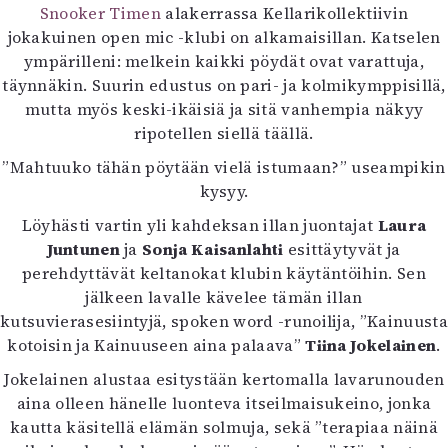
Kirjat
Snooker Timen
alakerrassa Kellarikollektiivin
In English
jokakuinen open mic -klubi on alkamaisillan. Katselen
Esitystaide
ympärilleni: melkein kaikki pöydät ovat varattuja,
Arkisto
täynnäkin. Suurin edustus on pari- ja kolmikymppisillä,
mutta myös keski-ikäisiä ja sitä vanhempia näkyy
ripotellen siellä täällä.
Lehdet
4/2026
”Mahtuuko tähän pöytään vielä istumaan?” useampikin
2–3/2026
kysyy.
1/2026
Löyhästi vartin yli kahdeksan illan juontajat
Laura
6/2025
Juntunen
ja
Sonja Kaisanlahti
esittäytyvät ja
5/2025 saame
perehdyttävät keltanokat klubin käytäntöihin. Sen
5/2025
jälkeen lavalle kävelee tämän illan
Lehtiarkisto
kutsuvierasesiintyjä, spoken word -runoilija, ”Kainuusta
kotoisin ja Kainuuseen aina palaava”
Tiina Jokelainen
.
Info
Jokelainen alustaa esitystään kertomalla lavarunouden
Tilaus ja irtonumerot
aina olleen hänelle luonteva itseilmaisukeino, jonka
Yhteistyössä
kautta käsitellä elämän solmuja, sekä ”terapiaa näinä
Toimitus