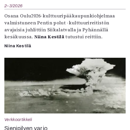
2–3/2026
Osana Oulu2026-kulttuuripääkaupunkiohjelmaa
valmistuneen Pentin polut -kulttuurireitistön
avajaisia juhlittiin Siikalatvalla ja Pyhännällä
kesäkuussa.
Niina Kestilä
tutustui reittiin.
Niina Kestilä
Verkkoartikkeli
Sienipilven varjo