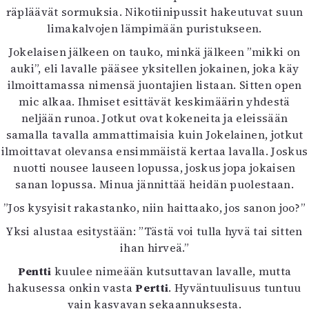
räpläävät sormuksia. Nikotiinipussit hakeutuvat suun
limakalvojen lämpimään puristukseen.
Jokelaisen jälkeen on tauko, minkä jälkeen ”mikki on
auki”, eli lavalle pääsee yksitellen jokainen, joka käy
ilmoittamassa nimensä juontajien listaan. Sitten open
mic alkaa. Ihmiset esittävät keskimäärin yhdestä
neljään runoa. Jotkut ovat kokeneita ja eleissään
samalla tavalla ammattimaisia kuin Jokelainen, jotkut
ilmoittavat olevansa ensimmäistä kertaa lavalla. Joskus
nuotti nousee lauseen lopussa, joskus jopa jokaisen
sanan lopussa. Minua jännittää heidän puolestaan.
”Jos kysyisit rakastanko, niin haittaako, jos sanon joo?”
Yksi alustaa esitystään: ”Tästä voi tulla hyvä tai sitten
ihan hirveä.”
Pentti
kuulee nimeään kutsuttavan lavalle, mutta
hakusessa onkin vasta
Pertti
. Hyväntuulisuus tuntuu
vain kasvavan sekaannuksesta.