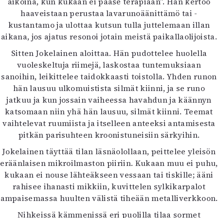
aikoina, kun kukaan ei pääse terapiaan”. Hän kertoo
Mediatiedot
haaveistaan perustaa lavarunoäänittämö tai -
Kaltio ry
kustantamo ja ulottaa kutsun tulla juttelemaan illan
aikana, jos ajatus resonoi jotain meistä paikallaolijoista.
Sitten Jokelainen aloittaa. Hän pudottelee huolella
vuoleskeltuja riimejä, laskostaa tuntemuksiaan
sanoihin, leikittelee taidokkaasti toistolla. Yhden runon
hän lausuu ulkomuistista silmät kiinni, ja se runo
jatkuu ja kun jossain vaiheessa havahdun ja käännyn
katsomaan niin yhä hän lausuu, silmät kiinni. Teemat
vaihtelevat ruumiista ja itselleen anteeksi antamisesta
pitkän parisuhteen kroonistuneisiin särkyihin.
Jokelainen täyttää tilan läsnäolollaan, peittelee yleisön
eräänlaisen mikroilmaston piiriin. Kukaan muu ei puhu,
kukaan ei nouse lähteäkseen vessaan tai tiskille; ääni
rahisee ihanasti mikkiin, kuvittelen sylkikarpalot
ampaisemassa huulten välistä tiheään metalliverkkoon.
Nihkeissä kämmenissä eri puolilla tilaa sormet