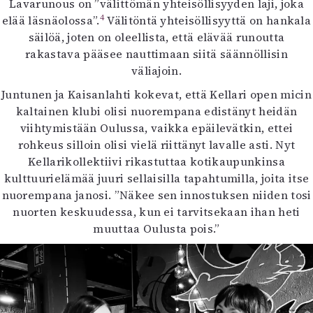
Lavarunous on ”välittömän yhteisöllisyyden laji, joka
4
elää läsnäolossa”.
Välitöntä yhteisöllisyyttä on hankala
säilöä, joten on oleellista, että elävää runoutta
rakastava pääsee nauttimaan siitä säännöllisin
väliajoin.
Juntunen ja Kaisanlahti kokevat, että Kellari open micin
kaltainen klubi olisi nuorempana edistänyt heidän
viihtymistään Oulussa, vaikka epäilevätkin, ettei
rohkeus silloin olisi vielä riittänyt lavalle asti. Nyt
Kellarikollektiivi rikastuttaa kotikaupunkinsa
kulttuurielämää juuri sellaisilla tapahtumilla, joita itse
nuorempana janosi. ”Näkee sen innostuksen niiden tosi
nuorten keskuudessa, kun ei tarvitsekaan ihan heti
muuttaa Oulusta pois.”