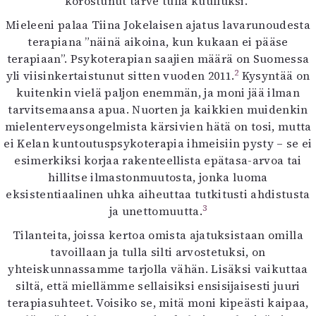
korostunut tarve tulla kuulluksi.”
Mieleeni palaa Tiina Jokelaisen ajatus lavarunoudesta
terapiana ”näinä aikoina, kun kukaan ei pääse
terapiaan”. Psykoterapian saajien määrä on Suomessa
2
yli viisinkertaistunut sitten vuoden 2011.
Kysyntää on
kuitenkin vielä paljon enemmän, ja moni jää ilman
tarvitsemaansa apua. Nuorten ja kaikkien muidenkin
mielenterveysongelmista kärsivien hätä on tosi, mutta
ei Kelan kuntoutuspsykoterapia ihmeisiin pysty – se ei
esimerkiksi korjaa rakenteellista epätasa-arvoa tai
hillitse ilmastonmuutosta, jonka luoma
eksistentiaalinen uhka aiheuttaa tutkitusti ahdistusta
3
ja unettomuutta.
Tilanteita, joissa kertoa omista ajatuksistaan omilla
tavoillaan ja tulla silti arvostetuksi, on
yhteiskunnassamme tarjolla vähän. Lisäksi vaikuttaa
siltä, että miellämme sellaisiksi ensisijaisesti juuri
terapiasuhteet. Voisiko se, mitä moni kipeästi kaipaa,