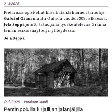
2–3/2026
Pietarissa opiskellut brasilialaislähtöinen taiteilija
Gabriel Gram
muutti Ouluun vuoden 2025 alkaessa.
Jela Seppä
jututti tatuoijana työskentelevää Gramia
tämän esikoisnäyttelyn yhteydessä.
Jela Seppä
Oulu2026
Verkkoartikkeli
Pentin poluilla kirjailijan jalanjäljillä