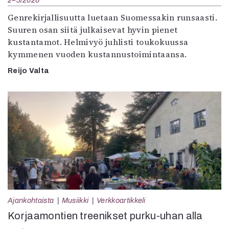
2–3/2026
Genrekirjallisuutta luetaan Suomessakin runsaasti.
Suuren osan siitä julkaisevat hyvin pienet
kustantamot. Helmivyö juhlisti toukokuussa
kymmenen vuoden kustannustoimintaansa.
Reijo Valta
Ajankohtaista
Musiikki
Verkkoartikkeli
Korjaamontien treenikset purku-uhan alla