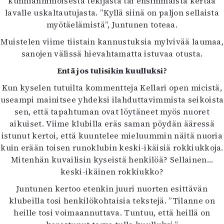
kunnianhimoisesta tekijästä tai ensimmäistä kertaa
lavalle uskaltautujasta. ”Kyllä siinä on paljon sellaista
myötäelämistä”, Juntunen toteaa.
Muistelen viime tiistain kannustuksia mylvivää laumaa,
sanojen välissä hievahtamatta istuvaa otusta.
Entä jos tulisikin kuulluksi?
Kun kyselen tutuilta kommentteja Kellari open micistä,
useampi mainitsee yhdeksi ilahduttavimmista seikoista
sen, että tapahtuman ovat löytäneet myös nuoret
aikuiset. Viime klubilla eräs saman pöydän ääressä
istunut kertoi, että kuuntelee mieluummin näitä nuoria
kuin erään toisen runoklubin keski-ikäisiä rokkiukkoja.
Mitenhän kuvailisin kyseistä henkilöä? Sellainen…
keski-ikäinen rokkiukko?
Juntunen kertoo etenkin juuri nuorten esittävän
klubeilla tosi henkilökohtaisia tekstejä. ”Tilanne on
heille tosi voimaannuttava. Tuntuu, että heillä on