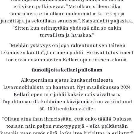
erityisen palkitsevaa. ”Me ollaan silleen aika
samanlaisia että ollaan molemmat aika arkoja ja
jännittäjiä ja sekoillaan sanoissa”, Kaisanlahti paljastaa.
”Sitten kun esiinnytään yhdessä niin se onkin
turvallista ja hauskaa.”
”Meidän ystävyys on jopa rakentunut sen taiteen
tekemisen kautta”, Juntunen pohtii. He ovat tutustuneet
toisiinsa ensimmäisten Kellari open micien aikana.
Runoilijoita kellari pullollaan
Alkuperäinen ajatus kuukausittaisesta
lavarunoklubista on kantanut. Nyt maaliskuussa 2024
Kellari open mic juhlii kaksivuotistaivaltaan.
Tapahtuman iltakohtainen kävijämäärä on vakiintunut
60–100 henkilön välille.
”Ollaan aina ihan ihmeissään, että onko täällä Oulussa
tosiaan näin paljon runotyyppejä – eikä pelkästään
katsojia vaan myös niitä, jotka itse kirjoittaa ja esiintyy”,