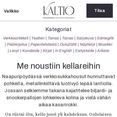
Tilaa
Valikko
Sulje
Kategoriat
Kategoriat
Verkkoartikkeli
Verkkoartikkeli
Teatteri
Tanssi
Tanssi
Sarjakuva
Sámegillii
Teatteri
Pääkirjoitus
Paperilehdestä
Oulu2026
Näyttelyt
Musiikki
Tanssi
Levyt
Kuvataide
Kirjat
In English
Esitystaide
Arkisto
Tanssi
Sarjakuva
Me noustiin kellareihin
Sámegillii
Pääkirjoitus
Naapuripöydässä verkkosukkahousut hunnuttavat
Paperilehdestä
pohkeita, metallinkiiltävä luotivyö lepää lantiolla.
Oulu2026
Jossain selkiemme takana kajahtelee biljardi- ja
Näyttelyt
snookerpallojen lohkeileva kolina ja vielä vähän
Musiikki
aikaa kasarirokki.
Levyt
Kuvataide
On tiistai-ilta, kello juuri yli kahdeksan. Oululaisen