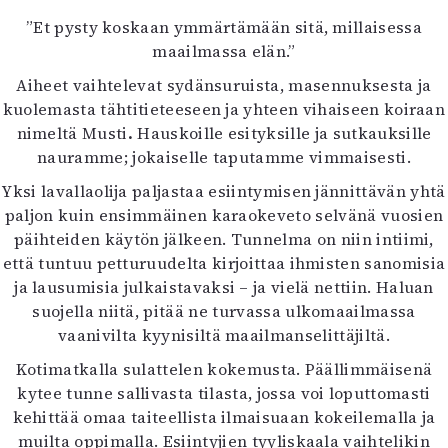
”Et pysty koskaan ymmärtämään sitä, millaisessa
maailmassa elän.”
Aiheet vaihtelevat sydänsuruista, masennuksesta ja
kuolemasta tähtitieteeseen ja yhteen vihaiseen koiraan
nimeltä Musti
.
Hauskoille esityksille ja sutkauksille
nauramme; jokaiselle taputamme vimmaisesti.
Yksi lavallaolija paljastaa esiintymisen jännittävän yhtä
paljon kuin ensimmäinen karaokeveto selvänä vuosien
päihteiden käytön jälkeen. Tunnelma on niin intiimi,
että tuntuu petturuudelta kirjoittaa ihmisten sanomisia
ja lausumisia julkaistavaksi – ja vielä nettiin. Haluan
suojella niitä, pitää ne turvassa ulkomaailmassa
vaanivilta kyynisiltä maailmanselittäjiltä.
Kotimatkalla sulattelen kokemusta. Päällimmäisenä
kytee tunne sallivasta tilasta, jossa voi loputtomasti
kehittää omaa taiteellista ilmaisuaan kokeilemalla ja
muilta oppimalla. Esiintyjien tyyliskaala vaihtelikin