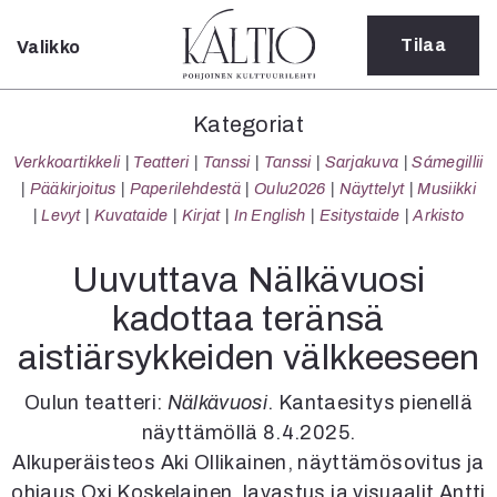
Tilaa
Valikko
Sulje
Kategoriat
Kategoriat
Verkkoartikkeli
Verkkoartikkeli
Teatteri
Tanssi
Tanssi
Sarjakuva
Sámegillii
Teatteri
Pääkirjoitus
Paperilehdestä
Oulu2026
Näyttelyt
Musiikki
Tanssi
Levyt
Kuvataide
Kirjat
In English
Esitystaide
Arkisto
Tanssi
Sarjakuva
Uuvuttava Nälkävuosi
Sámegillii
kadottaa teränsä
Pääkirjoitus
Paperilehdestä
aistiärsykkeiden välkkeeseen
Oulu2026
Näyttelyt
Oulun teatteri:
Nälkävuosi
. Kantaesitys pienellä
Musiikki
näyttämöllä 8.4.2025.
Levyt
Alkuperäisteos Aki Ollikainen, näyttämösovitus ja
Kuvataide
ohjaus Oxi Koskelainen, lavastus ja visuaalit Antti