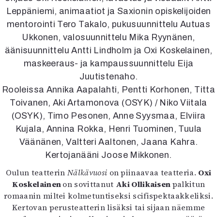
Kirjat
Leppäniemi, animaatiot ja Saxionin opiskelijoiden
In English
mentorointi Tero Takalo, pukusuunnittelu Autuas
Esitystaide
Ukkonen, valosuunnittelu Mika Ryynänen,
Arkisto
äänisuunnittelu Antti Lindholm ja Oxi Koskelainen,
maskeeraus- ja kampaussuunnittelu Eija
Lehdet
Juutistenaho.
4/2026
Rooleissa Annika Aapalahti, Pentti Korhonen, Titta
2–3/2026
Toivanen, Aki Artamonova (OSYK) / Niko Viitala
1/2026
6/2025
(OSYK), Timo Pesonen, Anne Syysmaa, Elviira
5/2025 saame
Kujala, Annina Rokka, Henri Tuominen, Tuula
5/2025
Väänänen, Valtteri Aaltonen, Jaana Kahra.
Lehtiarkisto
Kertojanääni Joose Mikkonen.
Oulun teatterin
Nälkävuosi
on piinaavaa teatteria.
Oxi
Info
Koskelainen
on sovittanut
Aki Ollikaisen
palkitun
Tilaus ja irtonumerot
romaanin miltei kolmetuntiseksi scifispektaakkeliksi.
Yhteistyössä
Kertovan perusteatterin lisäksi tai sijaan näemme
Toimitus