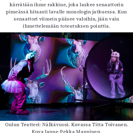
kärrätään ihme rakkine, joka laskee senaattorin
pimeässä hitaasti lavalle monologin jatkuessa. Kun
senaattori viimein pääsee valoihin, jään vain
ihmettelemään toteutuksen pointtia.
Oulun Teatteri: Nälkävuosi. Kuvassa Titta Toivanen.
Kuva Janne-Pekka Manninen.