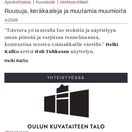
Ajankohtaista
Kuvataide
Verkkoartikkeli
Ruusuja, keräkaaleja ja muutamia muumioita
4/2026
”Toistuva yö taustalla luo teoksiin ja näyttelyyn
omaa pimeää ja varjoisaa tunnelmaansa,
kontrastina teosten voimakkaille väreille.”
Helki
Kallio
arvioi
Heli Tuhkasen
näyttelyn.
Helki Kallio
YHTEISTYÖSSÄ