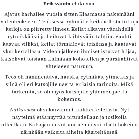
Erikssonin
elokuvaa.
Ajatus harhailee vuosia sitten Kiasmassa näkemääni
videoteokseen. Teoksessa ryhmälle keilahallista tuttuja
keiloja on piirretty ilmeet. Keilat alkavat värähdellä
rytmikkäästi ja heiluvat kiihtyvään tahtiin. Vauhti
kasvaa villiksi, keilat törmäilevät toisiinsa ja kaatuvat
yksi kerrallaan. Videon jälkeen ihmiset istuivat hiljaa,
katselivat toisiaan kulmiaan kohotellen ja purskahtivat
yhteiseen nauruun.
Teos oli hämmentävä, hauska, rytmikäs, ytimekäs ja
siinä oli eri katsojille useita erilaisia tarinoita. Mikä
tärkeintä, se oli myös katsojille yhteinen jaettu
kokemus.
Nälkävuosi
olisi kaivannut kaikkea edellistä. Nyt
näytelmä etäännyttää pituudellaan ja tosikolla
otteellaan. Katsojan uuvuttaminen ei voi olla tehokeino
näinkään vaikeita aiheita käsiteltäessä.