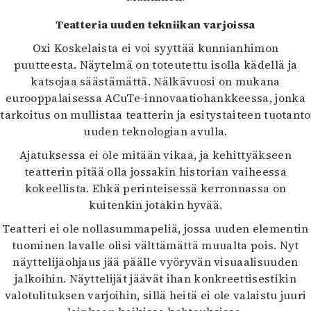
Teatteria uuden tekniikan varjoissa
Oxi Koskelaista ei voi syyttää kunnianhimon
puutteesta. Näytelmä on toteutettu isolla kädellä ja
katsojaa säästämättä. Nälkävuosi on mukana
eurooppalaisessa ACuTe-innovaatiohankkeessa, jonka
tarkoitus on mullistaa teatterin ja esitystaiteen tuotanto
uuden teknologian avulla.
Ajatuksessa ei ole mitään vikaa, ja kehittyäkseen
teatterin pitää olla jossakin historian vaiheessa
kokeellista. Ehkä perinteisessä kerronnassa on
kuitenkin jotakin hyvää.
Teatteri ei ole nollasummapeliä, jossa uuden elementin
tuominen lavalle olisi välttämättä muualta pois. Nyt
näyttelijäohjaus jää päälle vyöryvän visuaalisuuden
jalkoihin. Näyttelijät jäävät ihan konkreettisestikin
valotulituksen varjoihin, sillä heitä ei ole valaistu juuri