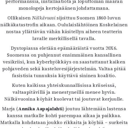
performanssia, installaatiota ja loputtoman määrän
Mediatiedot
monologeja kertojaäänen johdattamana.
Kaltio ry
Ollikaisen
Nälkävuosi
sijoittuu Suomen 1860-luvun
nälkäkatastrofin aikaan. Oululaislähtöinen Koskelainen
nostaa yllättävän vähän käsitellyn aiheen teatterin
lavalle merkillisellä tavalla.
Dystopiassa eletään epämääräistä vuotta 20X6.
Suomessa on puhjennut ensimmäinen kansallinen
vesikriisi, kun kyberhyökkäys on saastuttanut kaiken
pohjaveden sekä kasteluvesijärjestelmän. Valtaa pitää
fasistisia tunnuksia käyttävä sininen koalitio.
Kuten kaikissa yhteiskunnallisissa kriiseissä,
valtaapitävillä ja menestyneillä menee hyvin.
Nälkävuosina köyhät kuolevat tai joutuvat kerjuulle.
Marja (
Annika Aapajalahti
) joutuu lähtemään lastensa
kanssa matkalle kohti parempaa aikaa ja paikkaa.
Matkalla kohdataan joukko rikkaita ja köyhiä – surkeita