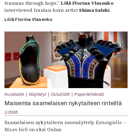
traumas through hope.”
Lölä Florina Vlasenko
interviewed Iranian-born artist
Shima Salehi
.
Lölä Florina Vlasenko
Kuvataide
Näyttelyt
Oulu2026
Paperilehdestä
Maisemia saamelaisen nykytaiteen rinteiltä
1/2026
Saamelaisen nykytaiteen suurnäyttely
Eanangiella –
Maan kieli
on yksi Oulun