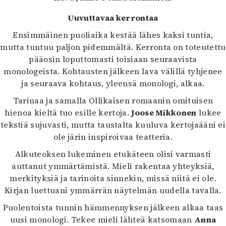
Uuvuttavaa kerrontaa
Ensimmäinen puoliaika kestää lähes kaksi tuntia,
mutta tuntuu paljon pidemmältä. Kerronta on toteutettu
pääosin loputtomasti toisiaan seuraavista
monologeista. Kohtausten jälkeen lava välillä tyhjenee
ja seuraava kohtaus, yleensä monologi, alkaa.
Tarinaa ja samalla Ollikaisen romaanin omituisen
hienoa kieltä tuo esille kertoja.
Joose Mikkonen
lukee
tekstiä sujuvasti, mutta taustalta kuuluva kertojaääni ei
ole järin inspiroivaa teatteria.
Alkuteoksen lukeminen etukäteen olisi varmasti
auttanut ymmärtämistä. Mieli rakentaa yhteyksiä,
merkityksiä ja tarinoita sinnekin, missä niitä ei ole.
Kirjan luettuani ymmärrän näytelmän uudella tavalla.
Puolentoista tunnin hämmennyksen jälkeen alkaa taas
uusi monologi. Tekee mieli lähteä katsomaan
Anna