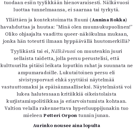
tuodaan esiin tyylikkään hienovaraisesti. Nälkävuosi
luottaa tunnelmaansa, ei saarnaa tai tyrkytä.
Yllättäen ja kontekstoimatta Ruuni (
Annina Rokka
)
havahduttaa ja huutaa: ”Minä olen muunsukupuolinen!”
Oliko ohjaajalta vaadittu queer-näkökulma mukaan,
jonka hän toteutti ilmaan hyppäävällä huutomerkillä?
Tyylikästä tai ei,
Nälkävuosi
on muutenkin juuri
sellaista taidetta, jolla persu perustelisi, että
kulttuurilta pitäisi leikata loputkin rahat ja suunnata ne
ampumaradoille. Lukutaitoinen persu eli
sivistysporvari ehkä syyttäisi näytelmää
vastuuttomaksi ja epäisänmaalliseksi. Näytelmästä voi
lukea halutessaan kritiikkiä oikeistolaista
kurjistamispolitiikkaa ja eriarvoistumista kohtaan.
Valtion velalla rakennettava hyperluuppijunakin tuo
mieleen
Petteri Orpon
tunnin junan.
Aurinko nousee aina lopulta