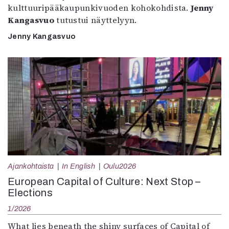
kulttuuripääkaupunkivuoden kohokohdista.
Jenny
Kangasvuo
tutustui näyttelyyn.
Jenny Kangasvuo
Ajankohtaista
In English
Oulu2026
European Capital of Culture: Next Stop –
Elections
1/2026
What lies beneath the shiny surfaces of Capital of