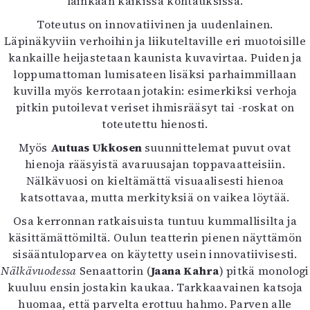
lainkaan kaikissa kohtauksissa.
Toteutus on innovatiivinen ja uudenlainen.
Läpinäkyviin verhoihin ja liikuteltaville eri muotoisille
kankaille heijastetaan kaunista kuvavirtaa. Puiden ja
loppumattoman lumisateen lisäksi parhaimmillaan
kuvilla myös kerrotaan jotakin: esimerkiksi verhoja
pitkin putoilevat veriset ihmisrääsyt tai -roskat on
toteutettu hienosti.
Myös
Autuas Ukkosen
suunnittelemat puvut ovat
hienoja rääsyistä avaruusajan toppavaatteisiin.
Nälkävuosi on kieltämättä visuaalisesti hienoa
katsottavaa, mutta merkityksiä on vaikea löytää.
Osa kerronnan ratkaisuista tuntuu kummallisilta ja
käsittämättömiltä. Oulun teatterin pienen näyttämön
sisääntuloparvea on käytetty usein innovatiivisesti.
Nälkävuodessa
Senaattorin (
Jaana Kahra
) pitkä monologi
kuuluu ensin jostakin kaukaa. Tarkkaavainen katsoja
huomaa, että parvelta erottuu hahmo. Parven alle