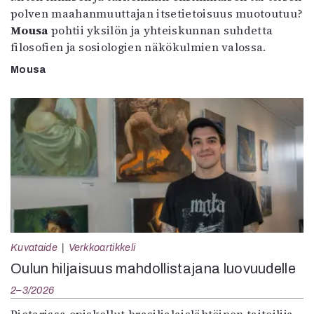
polven maahanmuuttajan itsetietoisuus muotoutuu?
Mousa
pohtii yksilön ja yhteiskunnan suhdetta
filosofien ja sosiologien näkökulmien valossa.
Mousa
Kuvataide
Verkkoartikkeli
Oulun hiljaisuus mahdollistajana luovuudelle
2–3/2026
Pietarissa opiskellut brasilialaislähtöinen taiteilija