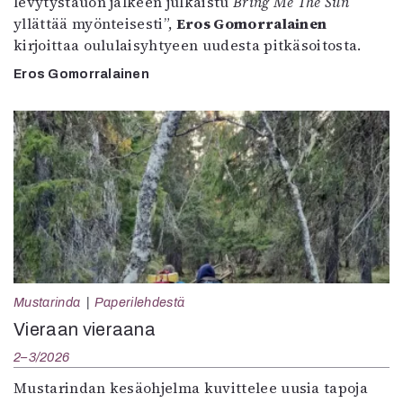
levytystauon jälkeen julkaistu
Bring Me The Sun
yllättää myönteisesti”,
Eros Gomorralainen
kirjoittaa oululaisyhtyeen uudesta pitkäsoitosta.
Eros Gomorralainen
Mustarinda
Paperilehdestä
Vieraan vieraana
2–3/2026
Mustarindan kesäohjelma kuvittelee uusia tapoja