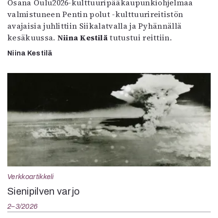
Osana Oulu2026-kulttuuripääkaupunkiohjelmaa
valmistuneen Pentin polut -kulttuurireitistön
avajaisia juhlittiin Siikalatvalla ja Pyhännällä
kesäkuussa.
Niina Kestilä
tutustui reittiin.
Niina Kestilä
Verkkoartikkeli
Sienipilven varjo
2–3/2026