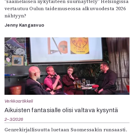
”saamelaisen nykytaiteen suurnäyttely” Helsingissä
vertautuu Oulun taidemuseossa alkuvuodesta 2026
nähtyyn?
Jenny Kangasvuo
Verkkoartikkeli
Aikuisten fantasialle olisi valtava kysyntä
2–3/2026
Genrekirjallisuutta luetaan Suomessakin runsaasti.