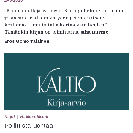
2–3/2026
”Kuten edeltäjänsä myös Radiopuhelimet palasina
pitää siis sisällään yhtyeen jäsenten itsensä
kertomaa – mutta tällä kertaa vain heidän.”
Tämänkin kirjan on toimittanut
Juha Hurme
.
Eros Gomorralainen
Kirjat
Verkkoartikkeli
Poliittista luentaa