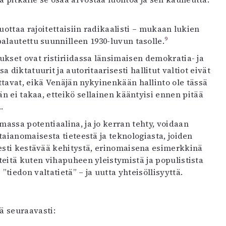
uottaa rajoitettaisiin radikaalisti – mukaan lukien
9
alautettu suunnilleen 1930-luvun tasolle.
ukset ovat ristiriidassa länsimaisen demokratia- ja
iktatuurit ja autoritaarisesti hallitut valtiot eivät
ttavat, eikä Venäjän nykyinenkään hallinto ole tässä
än ei takaa, etteikö sellainen kääntyisi ennen pitää
…
ssa potentiaalina, ja jo kerran tehty, voidaan
aianomaisesta tieteestä ja teknologiasta, joiden
sesti kestävää kehitystä, erinomaisena esimerkkinä
teitä kuten vihapuheen yleistymistä ja populistista
iedon valtatietä” – ja uutta yhteisöllisyyttä.
ä seuraavasti: