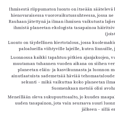
Ihmisestä riippumaton luonto on itseään säätelevä 
hienovaraisessa vuorovaikutussuhteessa, jossa ne 
Rauhaan jätettynä ja ilman ihmisen vaikutusta lajien
ihmistä planeetan ekologista tasapainoa häiritsi
(jois
Luonto on täydellinen kiertotalous, jossa kuolemak
paloalueilla viihtyville lajeille, kuten linnui
Luonnossa kaikki tapahtuu pitkien ajanjaksojen, 
muutaman tuhannen vuoden aikana on siihen verra
planeetan eläin- ja kasvikunnasta ja luonnon
ainutlaatuista sademetsää häviää tehomaatalouden
sekunti – mikä vaikuttaa koko planeetan ilmas
Suomenkaan metsiä olisi avoh
Meneillään oleva sukupuuttoaalto, jo kuudes maapall
uuden tasapainon, jota vain seuraava suuri luon
jälkeen – sillä 