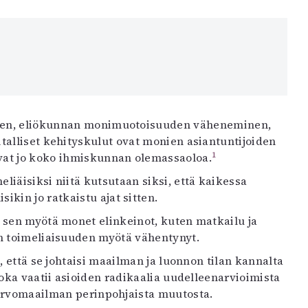
inen, eliökunnan monimuotoisuuden väheneminen,
talliset kehityskulut ovat monien asiantuntijoiden
1
avat jo koko ihmiskunnan olemassaoloa.
iäisiksi niitä kutsutaan siksi, että kaikessa
ikin jo ratkaistu ajat sitten.
 sen myötä monet elinkeinot, kuten matkailu ja
en toimeliaisuuden myötä vähentynyt.
, että se johtaisi maailman ja luonnon tilan kannalta
oka vaatii asioiden radikaalia uudelleenarvioimista
ja arvomaailman perinpohjaista muutosta.