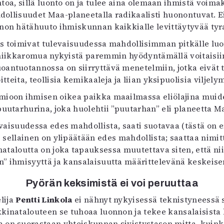
oa, sillä luonto on ja tulee aina olemaan ihmistä voim
hdollisuudet Maa-planeetalla radikaalisti huonontuvat. 
non hätähuuto ihmiskunnan kaikkialle levittäytyvää tyr
tus toimivat tulevaisuudessa mahdollisimman pitkälle lu
oniikkaromua nykyistä paremmin hyödyntämällä voitaisiin
antuotannossa on siirryttävä menetelmiin, jotka eivät 
tteita, teollisia kemikaaleja ja liian yksipuolisia viljel
oon ihmisen oikea paikka maailmassa eliölajina muiden j
uutarhurina, joka huolehtii ”puutarhan” eli planeetta M
vaisuudessa edes mahdollista, saati suotavaa (tästä on 
s sellainen on ylipäätään edes mahdollista; saattaa nimit
nataloutta on joka tapauksessa muutettava siten, että nii
” ihmisyyttä ja kansalaisuutta määrittelevänä keskeise
Pyörän keksimistä ei voi peruuttaa
lija
Pentti Linkola
ei nähnyt nykyisessä teknistyneessä 
kinatalouteen se tuhoaa luonnon ja tekee kansalaisista
 on suorastaan yhteiskunnan sivistystason mitta, kuinka 