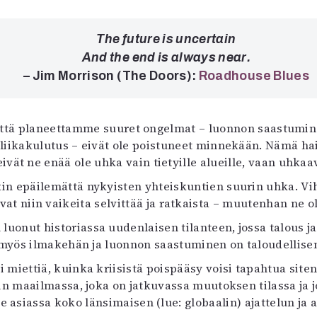
uvataide
Kirjat
The future is uncertain
n English
And the end is always near.
sitystaide
– Jim Morrison (The Doors):
Roadhouse Blues
Arkisto
että planeettamme suuret ongelmat – luonnon saastum
liikakulutus – eivät ole poistuneet minnekään. Nämä hai
ivät ne enää ole uhka vain tietyille alueille, vaan uhka
in epäilemättä nykyisten yhteiskuntien suurin uhka. Vihel
niin vaikeita selvittää ja ratkaista – muutenhan ne olis
onut historiassa uudenlaisen tilanteen, jossa talous ja
; myös ilmakehän ja luonnon saastuminen on taloudellis
miettiä, kuinka kriisistä poispääsy voisi tapahtua siten
in maailmassa, joka on jatkuvassa muutoksen tilassa ja j
tse asiassa koko länsimaisen (lue: globaalin) ajattelun 