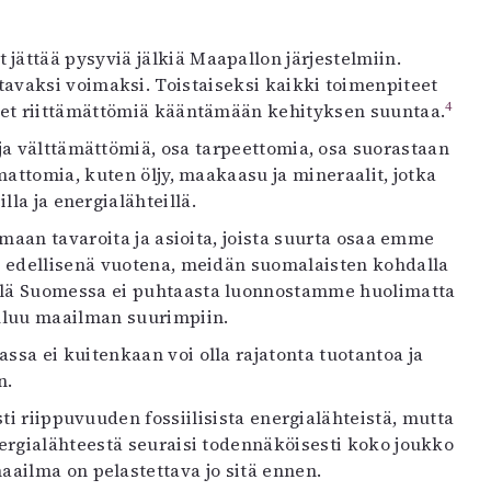
ättää pysyviä jälkiä Maapallon järjestelmiin.
vaksi voimaksi. Toistaiseksi kaikki toimenpiteet
4
eet riittämättömiä kääntämään kehityksen suuntaa.
ja välttämättömiä, osa tarpeettomia, osa suorastaan
mattomia, kuten öljy, maakaasu ja mineraalit, jotka
la ja energialähteillä.
maan tavaroita ja asioita, joista suurta osaa emme
n edellisenä vuotena, meidän suomalaisten kohdalla
llä Suomessa ei puhtaasta luonnostamme huolimatta
uluu maailman suurimpiin.
sa ei kuitenkaan voi olla rajatonta tuotantoa ja
n.
ti riippuvuuden fossiilisista energialähteistä, mutta
ergialähteestä seuraisi todennäköisesti koko joukko
ailma on pelastettava jo sitä ennen.