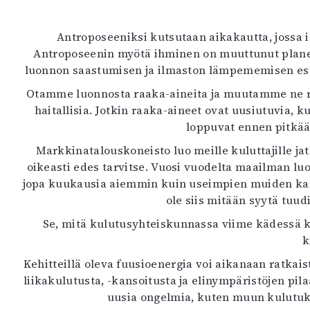
Antroposeeniksi kutsutaan aikakautta, jossa 
Antroposeenin myötä ihminen on muuttunut planee
luonnon saastumisen ja ilmaston lämpememisen estä
Otamme luonnosta raaka-aineita ja muutamme ne ravi
haitallisia. Jotkin raaka-aineet ovat uusiutuvia, 
loppuvat ennen pitkää,
Markkinatalouskoneisto luo meille kuluttajille ja
oikeasti edes tarvitse. Vuosi vuodelta maailman l
jopa kuukausia aiemmin kuin useimpien muiden kan
ole siis mitään syytä tu
Se, mitä kulutusyhteiskunnassa viime kädessä ku
k
Kehitteillä oleva fuusioenergia voi aikanaan ratkais
liikakulutusta, -kansoitusta ja elinympäristöjen p
uusia ongelmia, kuten muun kulutuks