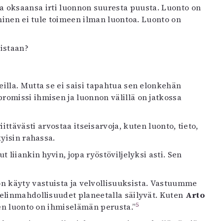
oksaansa irti luonnon suuresta puusta. Luonto on
minen ei tule toimeen ilman luontoa. Luonto on
istaan?
illa. Mutta se ei saisi tapahtua sen elonkehän
omissi ihmisen ja luonnon välillä on jatkossa
tävästi arvostaa itseisarvoja, kuten luonto, tieto,
kyisin rahassa.
liiankin hyvin, jopa ryöstöviljelyksi asti. Sen
on käyty vastuista ja velvollisuuksista. Vastuumme
elinmahdollisuudet planeetalla säilyvät. Kuten
Arto
5
en luonto on ihmiselämän perusta.”