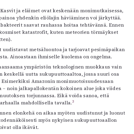
. Kasvit ja eläimet ovat keskenään monimutkaisessa,
ainoa yhdenkin eliölajin häviäminen voi järkyttää.
ja bakteerit saavat rauhassa hoitaa tehtävänsä. Ennen
 kosmiset katastrofit, kuten meteorien törmäykset
tten).
t uudistavat metsäluontoa ja tarjoavat pesimäpaikan
puista. Ainoastaan ihmiselle kuolema on ongelma.
aikaansaama ympäristön teknologinen muokkaus vain
keskellä uutta sukupuuttoaaltoa, jossa suuri osa
sa. Esimerkiksi Amazonin monimuotoisuudessaan
– noin jalkapallokentän kokoinen alue joka viides
nmuutoksen torjunnassa. Eikä voida sanoa, että
3
haalla mahdollisella tavalla.
 ennen elonkehä on aikaa myöten uudistunut ja luonut
u todennäköisesti myös nykyisen sukupuuttoaallon
ivat olla ikävät.