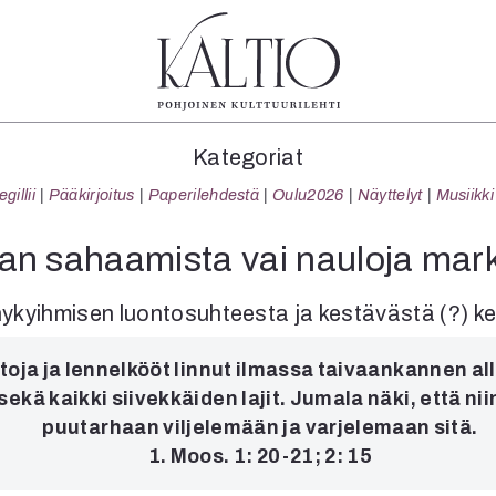
tegoriat
Lehdet
Info
Kategoriat
koartikkeli
4/2026
Tilaus j
illii
Pääkirjoitus
Paperilehdestä
Oulu2026
Näyttelyt
Musiikki
Teatteri
2–3/2026
irtonume
Tanssi
1/2026
Yhteistyö
n sahaamista vai nauloja mar
Tanssi
6/2025
Toimitu
arjakuva
5/2025 saame
Mediatie
nykyihmisen luontosuhteesta ja kestävästä (?) k
ámegillii
5/2025
Kaltio r
äkirjoitus
Lehtiarkisto
toja ja lennelkööt linnut ilmassa taivaankannen all
erilehdestä
 sekä kaikki siivekkäiden lajit. Jumala näki, että n
Oulu2026
puutarhaan viljelemään ja varjelemaan sitä.
Näyttelyt
1. Moos. 1: 20-21; 2: 15
Musiikki
Levyt