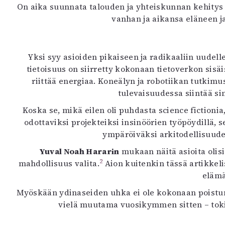
On aika suunnata talouden ja yhteiskunnan kehitys u
vanhan ja aikansa eläneen j
Yksi syy asioiden pikaiseen ja radikaaliin uudell
tietoisuus on siirretty kokonaan tietoverkon sisä
riittää energiaa. Koneälyn ja robotiikan tutkimu
tulevaisuudessa siintää sin
Koska se, mikä eilen oli puhdasta science fictio
odottaviksi projekteiksi insinöörien työpöydillä, 
ympäröiväksi arkitodellisuude
Yuval Noah Hararin
mukaan näitä asioita olisi
2
mahdollisuus valita.
Aion kuitenkin tässä artikkel
elämä
Myöskään ydinaseiden uhka ei ole kokonaan poistu
vielä muutama vuosikymmen sitten – toki 