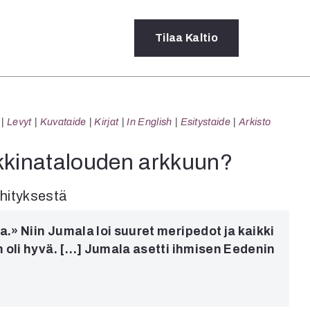
Tilaa
Kaltio
a
Levyt
Kuvataide
Kirjat
In English
Esitystaide
Arkisto
rot
ssä
kkinatalouden arkkuun?
s
dot
ehityksestä
y
a.» Niin Jumala loi suuret meripedot ja kaikki
iin oli hyvä. […] Jumala asetti ihmisen Eedenin