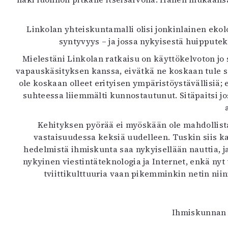
Linkolan yhteiskuntamalli olisi jonkinlainen ekolo
syntyvyys – ja jossa nykyisestä huipputek
Mielestäni Linkolan ratkaisu on käyttökelvoton jo 
vapauskäsityksen kanssa, eivätkä ne koskaan tule saa
ole koskaan olleet erityisen ympäristöystävällisiä;
suhteessa liiemmälti kunnostautunut. Sitäpaitsi jos
Kehityksen pyörää ei myöskään ole mahdollista
vastaisuudessa keksiä uudelleen. Tuskin siis ka
hedelmistä ihmiskunta saa nykyisellään nauttia, j
nykyinen viestintäteknologia ja Internet, enkä nyt
tviittikulttuuria vaan pikemminkin netin niin
Ihmiskunnan l