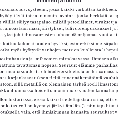
Ihminen ja luonto
kokonaisuus, systeemi, jossa kaikki vaikuttaa kaikkeen
hyödyttävät toisiaan monin tavoin ja jonka herkkää tasap
 välillä säilyy tasapaino, mikäli petoeläimet, virukset 
vät ainoastaan maanjäristykset, tulivuorenpurkaukset ja
ta yksi johti dinosaurusten tuhoon 65 miljoonaa vuotta si
in koituu kokonaisuuden hyväksi; esimerkiksi metsäpalo
lle, jotka myös hyötyvät vanhojen metsien kuolleista laho
vuosituhansien ja -miljoonien mittakaavassa. Ihmisen 
ttuna tavattoman nopeaa. Seuraus: elämme parhaillaan 
 monimuotoisuudesta eli biodiversiteetistä on katoamas
 ja karjankasvatuksen tieltä ennennäkemätöntä vauhtia 
toon, sillä metsillä on olennaisen tärkeä rooli ilmasto
akkuuhuumassa hoidettu monimuotoisuuden kannalta par
on historiassa, eroaa kaikista edeltäjistään siinä, että
nonkatastrofi on kyennyt järkyttämään. Ja niin tapahtu
erotuksella vain, että ihmiskunnan kannalta seuraukset vo