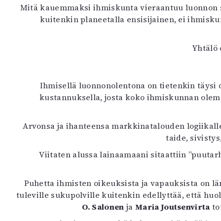
Mitä kauemmaksi ihmiskunta vieraantuu luonnon s
kuitenkin planeetalla ensisijainen, ei ihmisk
Yhtälö
Ihmisellä luonnonolentona on tietenkin täysi 
kustannuksella, josta koko ihmiskunnan olema
Arvonsa ja ihanteensa markkinatalouden logiikalle 
taide, sivisty
Viitaten alussa lainaamaani sitaattiin ”puutar
Puhetta ihmisten oikeuksista ja vapauksista on lä
tuleville sukupolville kuitenkin edellyttää, että 
O. Salonen
ja
Maria Joutsenvirta
to