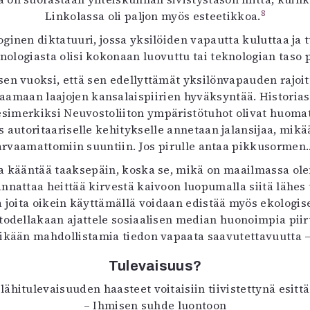
8
Linkolassa oli paljon myös esteetikkoa.
ginen diktatuuri, jossa yksilöiden vapautta kuluttaa ja t
nologiasta olisi kokonaan luovuttu tai teknologian taso p
sen vuoksi, että sen edellyttämät yksilönvapauden rajoit
maan laajojen kansalaispiirien hyväksyntää. Historiassa d
 esimerkiksi Neuvostoliiton ympäristötuhot olivat huoma
 autoritaariselle kehitykselle annetaan jalansijaa, mikä
arvaamattomiin suuntiin. Jos pirulle antaa pikkusormen
 kääntää taaksepäin, koska se, mikä on maailmassa olema
nnattaa heittää kirvestä kaivoon luopumalla siitä lähes t
a joita oikein käyttämällä voidaan edistää myös ekologi
 todellakaan ajattele sosiaalisen median huonoimpia piir
ikään mahdollistamia tiedon vapaata saavutettavuutta – ”t
Tulevaisuus?
ähitulevaisuuden haasteet voitaisiin tiivistettynä esittä
– Ihmisen suhde luontoon