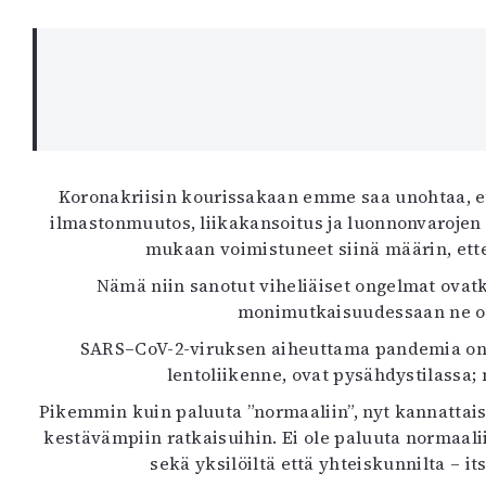
K
I
E
Koronakriisin kourissakaan emme saa unohtaa, 
ilmastonmuutos, liikakansoitus ja luonnonvarojen 
mukaan voimistuneet siinä määrin, ette
Nämä niin sanotut viheliäiset ongelmat ovatk
monimutkaisuudessaan ne ovat 
SARS–CoV-2-viruksen aiheuttama pandemia on lu
lentoliikenne, ovat pysähdystilassa
Pikemmin kuin paluuta ”normaaliin”, nyt kannattaisi 
kestävämpiin ratkaisuihin. Ei ole paluuta normaali
sekä yksilöiltä että yhteiskunnilta – i