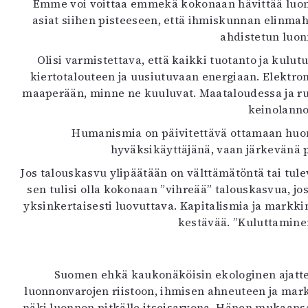
Emme voi voittaa emmekä kokonaan hävittää luont
asiat siihen pisteeseen, että ihmiskunnan elinma
ahdistetun luon
Olisi varmistettava, että kaikki tuotanto ja kulu
kiertotalouteen ja uusiutuvaan energiaan. Elektr
maaperään, minne ne kuuluvat. Maataloudessa ja ruo
keinolannoi
Humanismia on päivitettävä ottamaan huomi
hyväksikäyttäjänä, vaan järkevänä p
Jos talouskasvu ylipäätään on välttämätöntä tai tule
sen tulisi olla kokonaan ”vihreää” talouskasvua, jo
yksinkertaisesti luovuttava. Kapitalismia ja markki
kestävää. ”Kuluttaminen
Suomen ehkä kaukonäköisin ekologinen ajatte
luonnonvarojen riistoon, ihmisen ahneuteen ja mark
näki luonnon pitkälle itseisarvona. Hänen mukaansa