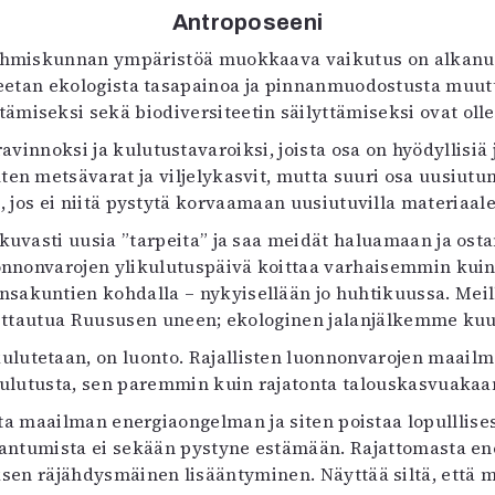
Antroposeeni
ihmiskunnan ympäristöä muokkaava vaikutus on alkanut j
tan ekologista tasapainoa ja pinnanmuodostusta muutta
miseksi sekä biodiversiteetin säilyttämiseksi ovat oll
nnoksi ja kulutustavaroiksi, joista osa on hyödyllisiä 
kuten metsävarat ja viljelykasvit, mutta suuri osa uusiutu
 jos ei niitä pystytä korvaamaan uusiutuvilla materiaaleil
tkuvasti uusia ”tarpeita” ja saa meidät haluamaan ja osta
uonnonvarojen ylikulutuspäivä koittaa varhaisemmin kui
sakuntien kohdalla – nykyisellään jo huhtikuussa. Mei
udittautua Ruususen uneen; ekologinen jalanjälkemme ku
lutetaan, on luonto. Rajallisten luonnonvarojen maailmas
ulutusta, sen paremmin kuin rajatonta talouskasvuakaa
ta maailman energiaongelman ja siten poistaa lopulllises
ilaantumista ei sekään pystyne estämään. Rajattomasta en
en räjähdysmäinen lisääntyminen. Näyttää siltä, että ma