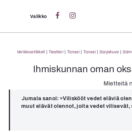
Sulje
Valikko
Ka
Verk
Verkkoartikkeli
Teatteri
Tanssi
Tanssi
Sarjakuva
Sámeg
Ihmiskunnan oman oksa
S
Mietteitä 
S
Pä
Jumala sanoi: »Viliskööt vedet eläviä olen
Pap
muut elävät olennot, joita vedet vilisevät,