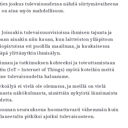
enties joskus tulevaisuudessa nähdä siirtymävaiheena
i on aina myös mahdollisuus.
 Joissakin tulevaisuusvisioissa ihmisen tajunta ja
aan ainakin niin kauan, kun laitteiston ylläpitoon
iopistoissa eri puolilla maailmaa, ja kaukaisessa
käpä ylittänytkin ihmisälyn.
innan ja tutkimuksen kohteeksi ja toteuttamistaan
tin (IoT = Internet of Things) myötä koteihin meitä
a me tulevaisuudelta haluamme.
oälyä ei vielä ole olemassa, ja meillä on vielä
masta näkökulmasta, nimittäin nykyistä länsimaista
detta.
riisunnan seurauksena huomattavasti vähemmän kuin
neetalta pitkiksi ajoiksi tulevaisuuteen.