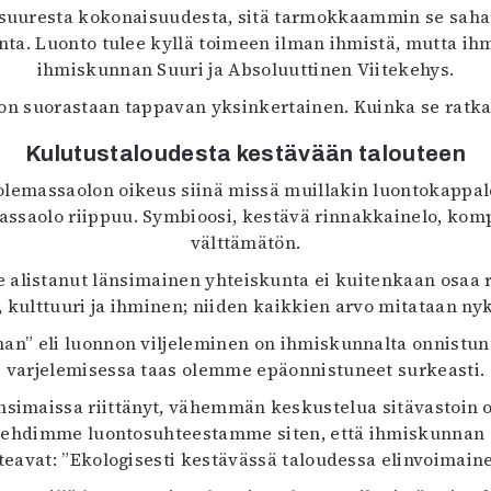
uuresta kokonaisuudesta, sitä tarmokkaammin se sahaa 
unta. Luonto tulee kyllä toimeen ilman ihmistä, mutta ih
ihmiskunnan Suuri ja Absoluuttinen Viitekehys.
 on suorastaan tappavan yksinkertainen. Kuinka se ratka
Kulutustaloudesta kestävään talouteen
olemassaolon oikeus siinä missä muillakin luontokappale
ssaolo riippuu. Symbioosi, kestävä rinnakkainelo, kompr
välttämätön.
alistanut länsimainen yhteiskunta ei kuitenkaan osaa riit
s, kulttuuri ja ihminen; niiden kaikkien arvo mitataan ny
han” eli luonnon viljeleminen on ihmiskunnalta onnistunut 
varjelemisessa taas olemme epäonnistuneet surkeasti.
nsimaissa riittänyt, vähemmän keskustelua sitävastoin 
huolehdimme luontosuhteestamme siten, että ihmiskunnan 
teavat: ”Ekologisesti kestävässä taloudessa elinvoimain