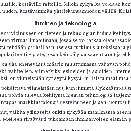
usille, kestäville raiteille. Silloin nykyaika voidaan k
a uuden, kestävämmän yhteiskuntamuodon välillä. Kriis
Ihminen ja teknologia
eenarvioimiseen on tieteen ja teknologian huima kehitys.
iseen virtuaalimaailmaan, jossa se voi jatkaa olemassaolo
sta tehdään parhaillaan useissa tutkimuslaitoksissa ja yl
gulariteetti – piste, jossa keinoäly on saavuttanut ja eh
nia, on yhä enenevässä määrin muuttumassa vakavan pohd
sekä vähitellen, erimerkiksi esineiden ja asioiden Interne
ksi, on viimeistään nyt syytä kysyä, millaista maailma
 pohdittava viimeistään nyt, kun ihmistä älykkäämpää tek
issa pohtia tulevaa kehitystä hieman teknologiaa laajem
ntapaa markkinatalousjärjestelmineen ja sen luontosuh
nut, vaikka ydinaseita onkin nykyään maailmassa ase
edelleen riittävästi tuhoamaan ihmisarvoisen elämän pla