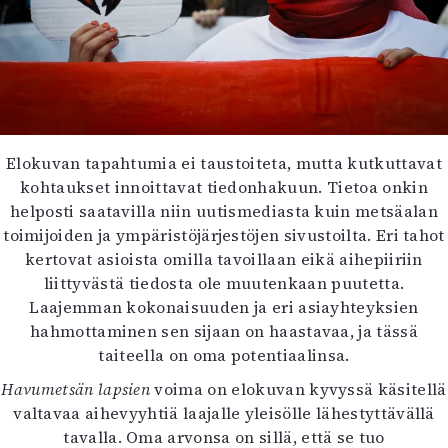
Elokuvan tapahtumia ei taustoiteta, mutta kutkuttavat
kohtaukset innoittavat tiedonhakuun. Tietoa onkin
helposti saatavilla niin uutismediasta kuin metsäalan
toimijoiden ja ympäristöjärjestöjen sivustoilta. Eri tahot
kertovat asioista omilla tavoillaan eikä aihepiiriin
liittyvästä tiedosta ole muutenkaan puutetta.
Laajemman kokonaisuuden ja eri asiayhteyksien
hahmottaminen sen sijaan on haastavaa, ja tässä
taiteella on oma potentiaalinsa.
Havumetsän lapsien
voima on elokuvan kyvyssä käsitellä
valtavaa aihevyyhtiä laajalle yleisölle lähestyttävällä
tavalla. Oma arvonsa on sillä, että se tuo