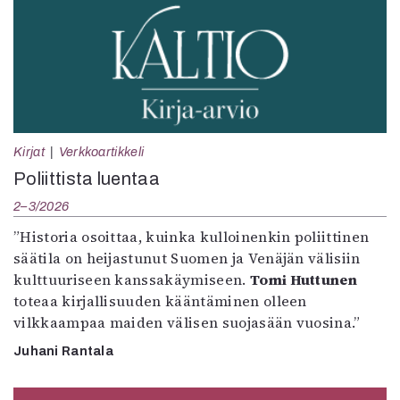
Kirjat
Verkkoartikkeli
Poliittista luentaa
2–3/2026
”Historia osoittaa, kuinka kulloinenkin poliittinen
säätila on heijastunut Suomen ja Venäjän välisiin
kulttuuriseen kanssakäymiseen.
Tomi Huttunen
toteaa kirjallisuuden kääntäminen olleen
vilkkaampaa maiden välisen suojasään vuosina.”
Juhani Rantala