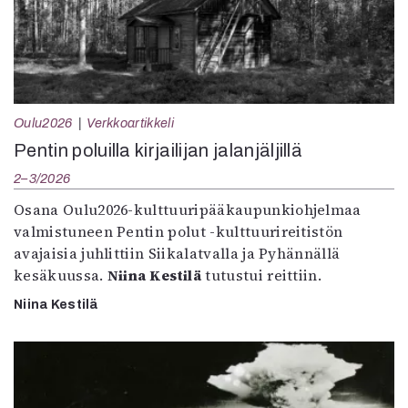
Oulu2026
Verkkoartikkeli
Pentin poluilla kirjailijan jalanjäljillä
2–3/2026
Osana Oulu2026-kulttuuripääkaupunkiohjelmaa
valmistuneen Pentin polut -kulttuurireitistön
avajaisia juhlittiin Siikalatvalla ja Pyhännällä
kesäkuussa.
Niina Kestilä
tutustui reittiin.
Niina Kestilä