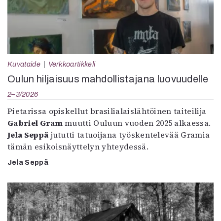
Kuvataide
Verkkoartikkeli
Oulun hiljaisuus mahdollistajana luovuudelle
2–3/2026
Pietarissa opiskellut brasilialaislähtöinen taiteilija
Gabriel Gram
muutti Ouluun vuoden 2025 alkaessa.
Jela Seppä
jututti tatuoijana työskentelevää Gramia
tämän esikoisnäyttelyn yhteydessä.
Jela Seppä