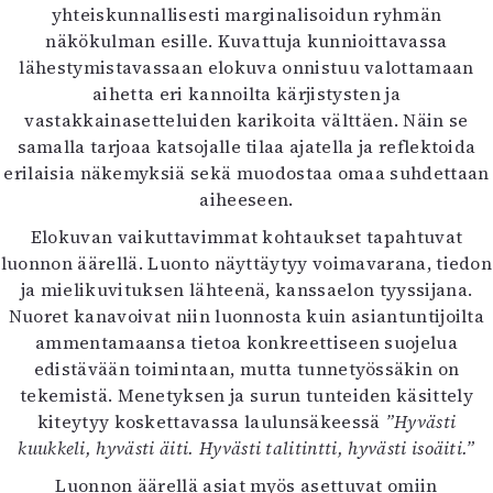
yhteiskunnallisesti marginalisoidun ryhmän
näkökulman esille. Kuvattuja kunnioittavassa
lähestymistavassaan elokuva onnistuu valottamaan
aihetta eri kannoilta kärjistysten ja
vastakkainasetteluiden karikoita välttäen. Näin se
samalla tarjoaa katsojalle tilaa ajatella ja reflektoida
erilaisia näkemyksiä sekä muodostaa omaa suhdettaan
aiheeseen.
Elokuvan vaikuttavimmat kohtaukset tapahtuvat
luonnon äärellä. Luonto näyttäytyy voimavarana, tiedon
ja mielikuvituksen lähteenä, kanssaelon tyyssijana.
Nuoret kanavoivat niin luonnosta kuin asiantuntijoilta
ammentamaansa tietoa konkreettiseen suojelua
edistävään toimintaan, mutta tunnetyössäkin on
tekemistä. Menetyksen ja surun tunteiden käsittely
kiteytyy koskettavassa laulunsäkeessä
”Hyvästi
kuukkeli, hyvästi äiti. Hyvästi talitintti, hyvästi isoäiti.”
Luonnon äärellä asiat myös asettuvat omiin