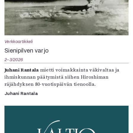
Verkkoartikkeli
Sienipilven varjo
2–3/2026
Juhani Rantala
mietti voimakkainta väkivaltaa ja
ihmiskunnan päätymistä siihen Hiroshiman
räjähdyksen 80-vuotispäivän tienoolla.
Juhani Rantala