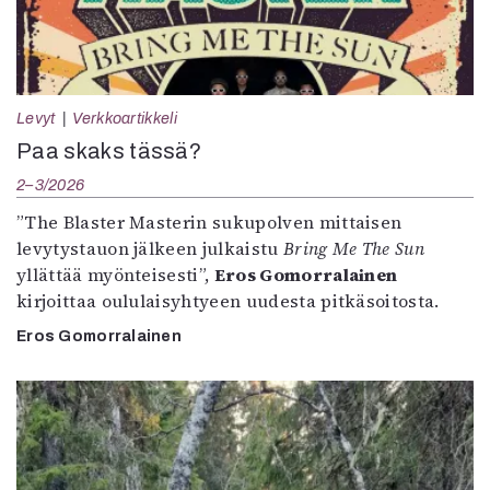
Levyt
Verkkoartikkeli
Paa skaks tässä?
2–3/2026
”The Blaster Masterin sukupolven mittaisen
levytystauon jälkeen julkaistu
Bring Me The Sun
yllättää myönteisesti”,
Eros Gomorralainen
kirjoittaa oululaisyhtyeen uudesta pitkäsoitosta.
Eros Gomorralainen