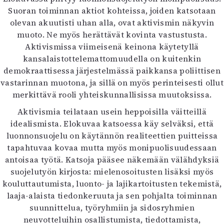
Suoran toiminnan aktiot kohteissa, joiden katsotaan
olevan akuutisti uhan alla, ovat aktivismin näkyvin
muoto. Ne myös herättävät kovinta vastustusta.
Aktivismissa viimeisenä keinona käytetyllä
kansalaistottelemattomuudella on kuitenkin
demokraattisessa järjestelmässä paikkansa poliittisen
vastarinnan muotona, ja sillä on myös perinteisesti ollut
merkittävä rooli yhteiskunnallisissa muutoksissa.
Aktivismia teilataan usein heppoisilla väitteillä
idealismista. Elokuvaa katsoessa käy selväksi, että
luonnonsuojelu on käytännön realiteettien puitteissa
tapahtuvaa kovaa mutta myös monipuolisuudessaan
antoisaa työtä. Katsoja pääsee näkemään välähdyksiä
suojelutyön kirjosta: mielenosoitusten lisäksi myös
kouluttautumista, luonto- ja lajikartoitusten tekemistä,
laaja-alaista tiedonkeruuta ja sen pohjalta toiminnan
suunnittelua, työryhmiin ja sidosryhmien
neuvotteluihin osallistumista, tiedottamista,