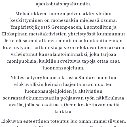
ajankohtaistapahtumiin.
Metsäliikkeen nuoren polven aktivisteihin
keskittyminen on monessakin mielessä osuma.
Ympäristöjärjestö Greenpeacen, Luontoliiton ja
Elokapinan metsäaktivistien yhteistyöstä kummunnut
liike oli saanut alkunsa muutamaa kuukautta ennen
kuvaustyön aloittamista ja se on elokuvanteon aikana
vahvistunut kansalaistoiminnaksi, joka tarjoaa
monipuolisia, kaikille soveltuvia tapoja ottaa osaa
luonnonsuojeluun.
Yhdessä työryhmänsä kanssa Suutari onnistuu
elokuvallisin keinoin laajentamaan nuorten
luonnonsuojelijoiden ja aktivistien
seurantadokumentaariin pohjaavan työn näkökulmaa
tavalla, jolla se osoittaa aiheen koskettavan meitä
kaikkia.
Elokuvan esteettinen toteutus luo oman immersiivisen,