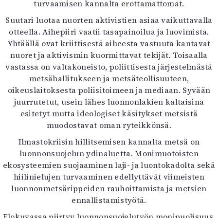
turvaamisen kannalta erottamattomat.
Suutari luotaa nuorten aktivistien asiaa vaikuttavalla
otteella. Aihepiiri vaatii tasapainoilua ja luovimista.
Yhtäällä ovat kriittisestä aiheesta vastuuta kantavat
nuoret ja aktivismin kuormittavat tekijät. Toisaalla
vastassa on valtakoneisto, poliittisesta järjestelmästä
metsähallitukseen ja metsäteollisuuteen,
oikeuslaitoksesta poliisitoimeen ja mediaan. Syvään
juurrutetut, usein lähes luonnonlakien kaltaisina
esitetyt mutta ideologiset käsitykset metsistä
muodostavat oman ryteikkönsä.
Ilmastokriisin hillitsemisen kannalta metsä on
luonnonsuojelun ydinaluetta. Monimuotoisten
ekosysteemien suojaaminen laji- ja luontokadolta sekä
hiilinielujen turvaaminen edellyttävät viimeisten
luonnonmetsärippeiden rauhoittamista ja metsien
ennallistamistyötä.
Elokuvassa piirtyy luonnonsuojelutyön monipuolisuus.