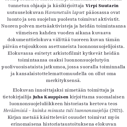
tunnetun ohjaaja ja käsikirjoittaja
Virpi Suutarin
Mediatiedot
uutuuselokuvan
Havumetsän lapset
pääosassa ovat
Kaltio ry
luonto ja sen suojelun puolesta toimivat aktivistit.
Nuoren polven metsäaktivisteja ja heidän toimintaansa
viimeisen kahden vuoden aikana kuvaava
dokumenttielokuva välittää tuoreen kuvan tämän
päivän etujoukkoon asettuneista luonnonsuojelijoista.
Elokuvassa esitetyt arkistofilmit kytkevät heidän
toimintaansa osaksi luonnonsuojelutyön
puolivuosisataista jatkumoa, jossa suoralla toiminnalla
ja kansalaistottelemattomuudella on ollut oma
merkityksensä.
Elokuvan innoittajaksi nimetään toimittaja ja
tietokirjailija
Juha Kauppisen
kirjoittama suomalaisen
luonnonsuojeluliikkeen historiasta kertova teos
Heräämisiä – kuinka minusta tuli luonnonsuojelija
(2021).
Kirjan metsää käsittelevät osuudet toimivat myös
erinomaisena historiataustoituksena elokuvan