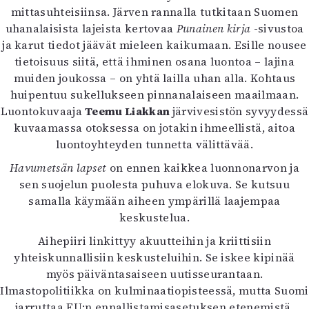
mittasuhteisiinsa. Järven rannalla tutkitaan Suomen
uhanalaisista lajeista kertovaa
Punainen kirja
-sivustoa
ja karut tiedot jäävät mieleen kaikumaan. Esille nousee
tietoisuus siitä, että ihminen osana luontoa – lajina
muiden joukossa – on yhtä lailla uhan alla. Kohtaus
huipentuu sukellukseen pinnanalaiseen maailmaan.
Luontokuvaaja
Teemu Liakkan
järvivesistön syvyydessä
kuvaamassa otoksessa on jotakin ihmeellistä, aitoa
luontoyhteyden tunnetta välittävää.
Havumetsän lapset
on ennen kaikkea luonnonarvon ja
sen suojelun puolesta puhuva elokuva. Se kutsuu
samalla käymään aiheen ympärillä laajempaa
keskustelua.
Aihepiiri linkittyy akuutteihin ja kriittisiin
yhteiskunnallisiin keskusteluihin. Se iskee kipinää
myös päiväntasaiseen uutisseurantaan.
Ilmastopolitiikka on kulminaatiopisteessä, mutta Suomi
jarruttaa EU:n ennallistamisasetuksen etenemistä,