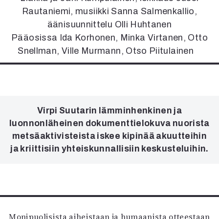
Kirjat
Rautaniemi, musiikki Sanna Salmenkallio,
In English
äänisuunnittelu Olli Huhtanen
Esitystaide
Pääosissa Ida Korhonen, Minka Virtanen, Otto
Arkisto
Snellman, Ville Murmann, Otso Piitulainen
Lehdet
4/2026
2–3/2026
1/2026
Virpi Suutarin lämminhenkinen ja
6/2025
luonnonläheinen dokumenttielokuva nuorista
5/2025 saame
metsäaktivisteista iskee kipinää akuutteihin
5/2025
ja kriittisiin yhteiskunnallisiin keskusteluihin.
Lehtiarkisto
Info
Tilaus ja irtonumerot
Yhteistyössä
Monipuolisista aiheistaan ja humaanista otteestaan
Toimitus