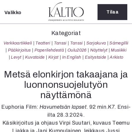
Tilaa
Valikko
Sulje
Kategoriat
Kategoriat
Verkkoartikkeli
Verkkoartikkeli
Teatteri
Tanssi
Tanssi
Sarjakuva
Sámegillii
Teatteri
Pääkirjoitus
Paperilehdestä
Oulu2026
Näyttelyt
Musiikki
Tanssi
Levyt
Kuvataide
Kirjat
In English
Esitystaide
Arkisto
Tanssi
Sarjakuva
Metsä elonkirjon takaajana ja
Sámegillii
luonnonsuojelutyön
Pääkirjoitus
Paperilehdestä
näyttämönä
Oulu2026
Näyttelyt
Euphoria Film:
Havumetsän lapset
. 92 min.K7. Ensi-
Musiikki
ilta 28.3.2024.
Levyt
Käsikirjoitus ja ohjaus Virpi Suutari, kuvaus Teemu
Kuvataide
Liakka ja Jani Kumpulainen, leikkaus Jussi