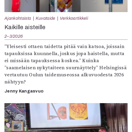
Ajankohtaista
Kuvataide
Verkkoartikkeli
Kaikille aisteille
2–3/2026
”Yleisesti ottaen taidetta pitää vain katsoa, joissain
tapauksissa kuunnella, joskus jopa haistella, mutta
ei missään tapauksessa koskea.” Kuinka
”saamelaisen nykytaiteen suurnäyttely” Helsingissä
vertautuu Oulun taidemuseossa alkuvuodesta 2026
nähtyyn?
Jenny Kangasvuo