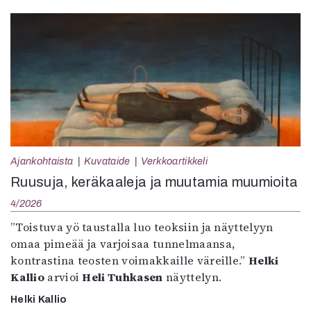
Ajankohtaista
Kuvataide
Verkkoartikkeli
Ruusuja, keräkaaleja ja muutamia muumioita
4/2026
”Toistuva yö taustalla luo teoksiin ja näyttelyyn
omaa pimeää ja varjoisaa tunnelmaansa,
kontrastina teosten voimakkaille väreille.”
Helki
Kallio
arvioi
Heli Tuhkasen
näyttelyn.
Helki Kallio