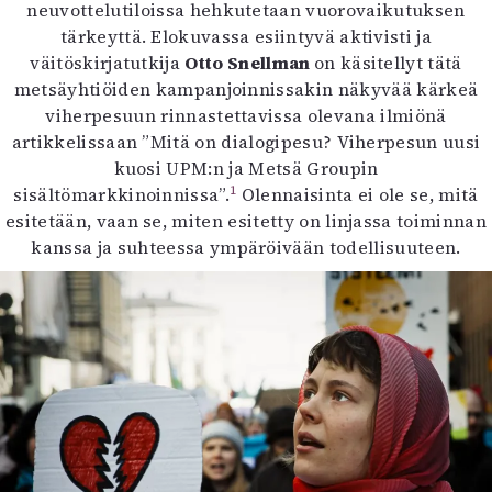
neuvottelutiloissa hehkutetaan vuorovaikutuksen
tärkeyttä. Elokuvassa esiintyvä aktivisti ja
väitöskirjatutkija
Otto Snellman
on käsitellyt tätä
metsäyhtiöiden kampanjoinnissakin näkyvää kärkeä
viherpesuun rinnastettavissa olevana ilmiönä
artikkelissaan ”Mitä on dialogipesu? Viherpesun uusi
kuosi UPM:n ja Metsä Groupin
1
sisältömarkkinoinnissa”.
Olennaisinta ei ole se, mitä
esitetään, vaan se, miten esitetty on linjassa toiminnan
kanssa ja suhteessa ympäröivään todellisuuteen.