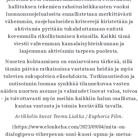
hallituksen tekemien rahoitusleikkausten vuoksi
luonnonsuojelualueita ennallistetaan merkittävästi
vähemmän, suojelualueiden kriteerejä kiristetään ja
aktivismia pyritään tukahduttamaan entistä
kovemmilla rikollistamisen keinoilla. Kaikki tämä
viestii vahvemman kansalaisyhteiskunnan ja
laajemman aktivismin tarpeen puolesta.
Nuorten kohtaaminen on ensiarvoisen tärkeää, sillä
tämän päivän ratkaisuissa vastataan heidän ja myös
tulevien sukupolvien elinehdoista. Tutkimustiedon ja
uutisoinnin luomaa synkkää tilannekuvaa vasten
näiden nuorten asenne ja valmiudet luovat valoa, toivoa
– ja toivottavasti myös meihin kaikkiin halun osallistua,
kantaa vastuuta ja toimia kestävällä tavalla.
Artikkelin kuvat Teemu Liakka / Euphoria Film.
1
https://www.elonkeha.com/2023/09/04/mita-on-
dialogipesu-viherpesun-uusi-kuosi-upmn-ja-metsa-