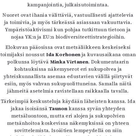
kampanjointia, julkaisutoimintaa.
Nuoret ovat ihania välittäviä, vastuullisesti ajattelevia
ja toimivia, ja myös tärkeässä asiassaan vakuuttavia.
Ympäristöaktivismi kun pohjaa tutkittuun tietoon ja
nojaa YK:n ja EU:n biodiversiteettistrategioihin.
Elokuvan pääosissa ovat metsäliikkeen keskeiseksi
toimijaksi noussut
Ida Korhonen
ja kuvausaikana oman
polkunsa löytävä
Minka Virtanen
. Dokumentaarin
kohtauksissa näkemyserot eri sukupolvea ja
yhteiskunnallista asemaa edustavien välillä piirtyvät
esiin, myös vahvan sukupuolittuneina. Samalla näitä
jähmeitä asetelmia ravistellaan raikkaalla tavalla.
Tärkeimpiä keskusteluja käydään läheisten kanssa. Ida
jakaa isoisänsä
Taunon
kanssa syvän yhteyden
metsäluontoon, mutta eri alojen ja sukupolvien
metsänhoitoa koskevissa näkemyksissä on yhteen
sovittelemista. Isoäitien lempeydellä on niin