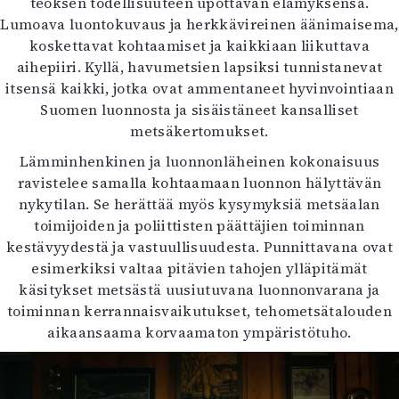
teoksen todellisuuteen upottavan elämyksensä.
Lumoava luontokuvaus ja herkkävireinen äänimaisema,
koskettavat kohtaamiset ja kaikkiaan liikuttava
aihepiiri. Kyllä, havumetsien lapsiksi tunnistanevat
itsensä kaikki, jotka ovat ammentaneet hyvinvointiaan
Suomen luonnosta ja sisäistäneet kansalliset
metsäkertomukset.
Lämminhenkinen ja luonnonläheinen kokonaisuus
ravistelee samalla kohtaamaan luonnon hälyttävän
nykytilan. Se herättää myös kysymyksiä metsäalan
toimijoiden ja poliittisten päättäjien toiminnan
kestävyydestä ja vastuullisuudesta. Punnittavana ovat
esimerkiksi valtaa pitävien tahojen ylläpitämät
käsitykset metsästä uusiutuvana luonnonvarana ja
toiminnan kerrannaisvaikutukset, tehometsätalouden
aikaansaama korvaamaton ympäristötuho.