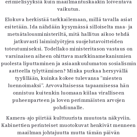
erimielisyyksiä kuin maailmantuskaakin loiventava
vaikutus.
Elokuva herkistää tarkkailemaan, millä tavalla asiat
esitetään. Ida nähdään kysymässä silloiselta maa- ja
metsätalousministeriltä, mitä hallitus aikoo tehdä
jatkuvasti laiminlyötyjen suojelutavoitteiden
toteutumiseksi. Todellako ministeritason vastaus on
varsinaisen aiheen ohittava markkinamekanismien
puolesta liputtaminen ja asiaankuulumaton sosialismin
aatteella tylyttäminen? Minka purkaa hersyvällä
tyylillään, kuinka kokee tulevansa ”miesten
luennoimaksi”. Arvovaltaisessa tapaamisessa hän
onnistuu kuitenkin luomaan kiilaa viralliseen
puheenparteen ja loven perimmäisten arvojen
pohdinnalle.
Kamera-ajo piirtää kulttuurista muutosta näkyviin.
Kabinettien perinteiset muotokuvat henkivät menneen
maailman johtajuutta mutta tämän päivän