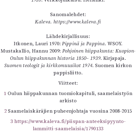
Sanomalehdet:
Kaleva. https://www.kaleva.fi
Lähdekirjallisuus:
Itkonen, Lauri 1970:
Pippinä ja Pappina
. WSOY.
Mustakallio, Hannu 2009:
Pohjoinen hiippakunta: Kuopion-
Oulun hiippakunnan historia 1850– 1939
. Kirjapaja.
Suomen teologit ja kirkkomuusikot 1974
. Suomen kirkon
pappisliitto.
Viitteet:
1
Oulun hiippakunnan tuomiokapituli, saamelaistyön
arkisto
2
Saamelaiskäräjien puheenjohtaja vuosina 2008-2015
3
https://www.kaleva.fi/piispan-anteeksipyynto-
lammitti-saamelaisia/1790133