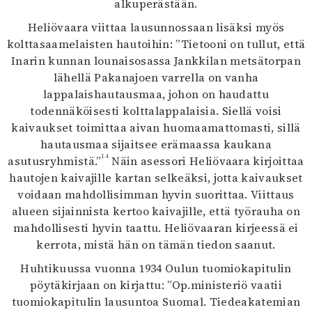
alkuperästään.
Heliövaara viittaa lausunnossaan lisäksi myös
kolttasaamelaisten hautoihin: ”Tietooni on tullut, että
Inarin kunnan lounaisosassa Jankkilan metsätorpan
lähellä Pakanajoen varrella on vanha
lappalaishautausmaa, johon on haudattu
todennäköisesti kolttalappalaisia. Siellä voisi
kaivaukset toimittaa aivan huomaamattomasti, sillä
hautausmaa sijaitsee erämaassa kaukana
14
asutusryhmistä.”
Näin asessori Heliövaara kirjoittaa
hautojen kaivajille kartan selkeäksi, jotta kaivaukset
voidaan mahdollisimman hyvin suorittaa. Viittaus
alueen sijainnista kertoo kaivajille, että työrauha on
mahdollisesti hyvin taattu. Heliövaaran kirjeessä ei
kerrota, mistä hän on tämän tiedon saanut.
Huhtikuussa vuonna 1934 Oulun tuomiokapitulin
pöytäkirjaan on kirjattu: ”Op.ministeriö vaatii
tuomiokapitulin lausuntoa Suomal. Tiedeakatemian