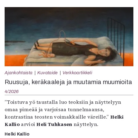
Ajankohtaista
Kuvataide
Verkkoartikkeli
Ruusuja, keräkaaleja ja muutamia muumioita
4/2026
”Toistuva yö taustalla luo teoksiin ja näyttelyyn
omaa pimeää ja varjoisaa tunnelmaansa,
kontrastina teosten voimakkaille väreille.”
Helki
Kallio
arvioi
Heli Tuhkasen
näyttelyn.
Helki Kallio