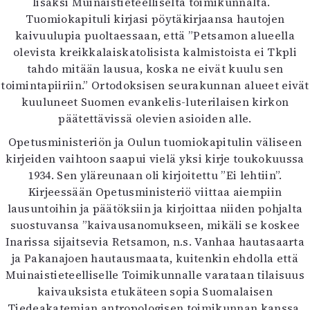
lisäksi Muinaistieteelliseltä toimikunnalta.
Tuomiokapituli kirjasi pöytäkirjaansa hautojen
kaivuulupia puoltaessaan, että ”Petsamon alueella
olevista kreikkalaiskatolisista kalmistoista ei Tkpli
tahdo mitään lausua, koska ne eivät kuulu sen
toimintapiiriin.” Ortodoksisen seurakunnan alueet eivät
kuuluneet Suomen evankelis-luterilaisen kirkon
päätettävissä olevien asioiden alle.
Opetusministeriön ja Oulun tuomiokapitulin väliseen
kirjeiden vaihtoon saapui vielä yksi kirje toukokuussa
1934. Sen yläreunaan oli kirjoitettu ”Ei lehtiin”.
Kirjeessään Opetusministeriö viittaa aiempiin
lausuntoihin ja päätöksiin ja kirjoittaa niiden pohjalta
suostuvansa ”kaivausanomukseen, mikäli se koskee
Inarissa sijaitsevia Retsamon, n.s. Vanhaa hautasaarta
ja Pakanajoen hautausmaata, kuitenkin ehdolla että
Muinaistieteelliselle Toimikunnalle varataan tilaisuus
kaivauksista etukäteen sopia Suomalaisen
Tiedeakatemian antropologisen toimikunnan kanssa,