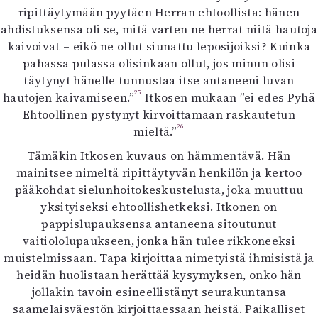
ripittäytymään pyytäen Herran ehtoollista: hänen
ahdistuksensa oli se, mitä varten ne herrat niitä hautoja
kaivoivat – eikö ne ollut siunattu leposijoiksi? Kuinka
pahassa pulassa olisinkaan ollut, jos minun olisi
täytynyt hänelle tunnustaa itse antaneeni luvan
25
hautojen kaivamiseen.”
Itkosen mukaan ”ei edes Pyhä
Ehtoollinen pystynyt kirvoittamaan raskautetun
26
mieltä.”
Tämäkin Itkosen kuvaus on hämmentävä. Hän
mainitsee nimeltä ripittäytyvän henkilön ja kertoo
pääkohdat sielunhoitokeskustelusta, joka muuttuu
yksityiseksi ehtoollishetkeksi. Itkonen on
pappislupauksensa antaneena sitoutunut
vaitiololupaukseen, jonka hän tulee rikkoneeksi
muistelmissaan. Tapa kirjoittaa nimetyistä ihmisistä ja
heidän huolistaan herättää kysymyksen, onko hän
jollakin tavoin esineellistänyt seurakuntansa
saamelaisväestön kirjoittaessaan heistä. Paikalliset