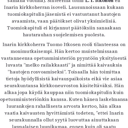
samana vuonna). Sihteerinä toimi
L. I. Itkonen
eli
Inarin kirkkoherran isoveli. Lausunnoissaan kukaan
tuomiokapitulin jäsenistä ei vastustanut hautojen
avaamista, vaan päätökset olivat yksimielisiä.
Tuomiokapituli ei kirjannut päätöksiin sanaakaan
hautarauhan suojelemisen puolesta.
Inarin kirkkoherra Tuomo Itkosen rooli tilanteessa on
monimutkaisempi. Hän kertoo muistelmissaan
vastanneensa opetusministeriön pyyntöön yksityisestä
luvasta ”melko railakkaasti” ja nimittää kaivauksia
”hautojen rosvoamiseksi”. Toisaalla hän toimittaa
tietoja hyödyllisistä kaivauspaikoista eikä vie asiaa
seurakuntansa kirkkoneuvoston käsiteltäväksi. Hän
alkaa jopa käydä kauppaa niin tuomiokapitulin kuin
opetusministeriönkin kanssa. Kuten hänen laskelmansa
luurankojen rahallisesta arvosta kertoo, hän alkaa
vaatia kaivausten hyvittämistä todeten, ”ettei Inarin
seurakunnalla ollut syytä luovuttaa ainuttakaan
lappalaisen luunikamaa, ennen kuin oli saatu