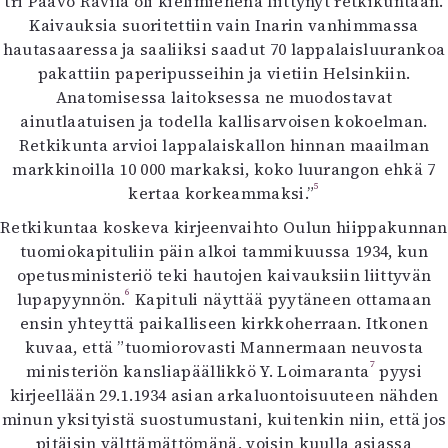
tri Paavo Ravila oli kielimiehenä liittynyt retkikuntaan.
Kaivauksia suoritettiin vain Inarin vanhimmassa
hautasaaressa ja saaliiksi saadut 70 lappalaisluurankoa
pakattiin paperipusseihin ja vietiin Helsinkiin.
Anatomisessa laitoksessa ne muodostavat
ainutlaatuisen ja todella kallisarvoisen kokoelman.
Retkikunta arvioi lappalaiskallon hinnan maailman
markkinoilla 10 000 markaksi, koko luurangon ehkä 7
5
kertaa korkeammaksi.”
Retkikuntaa koskeva kirjeenvaihto Oulun hiippakunnan
tuomiokapituliin päin alkoi tammikuussa 1934, kun
opetusministeriö teki hautojen kaivauksiin liittyvän
6
lupapyynnön.
Kapituli näyttää pyytäneen ottamaan
ensin yhteyttä paikalliseen kirkkoherraan. Itkonen
kuvaa, että ”tuomiorovasti Mannermaan neuvosta
7
ministeriön kansliapäällikkö Y. Loimaranta
pyysi
kirjeellään 29.1.1934 asian arkaluontoisuuteen nähden
minun yksityistä suostumustani, kuitenkin niin, että jos
pitäisin välttämättömänä, voisin kuulla asiassa