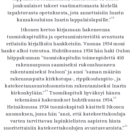
jonkunlaiset takeet vaatimattomasta kielellä
tapahtuvasta opetuksesta, jota annettaisiin Inarin
18
kansakouluissa Inarin lappalaislapsille.”
Itkonen kertoo kirjassaan hakeneensa
tuomiokapitulilta ja opetusministeriöltä avustusta
erilaisiin kirjallisiin hankkeisiin. Vuonna 1934 moni
hanke alkoi toteutua. Huhtikuussa 1934 hän haki Oulun
hiippakunnan ”tuomiokapitulin toimenpidettä 450
rakennuspuun saamiseksi rukoushuoneen
rakentamiseksi Ivaloon” ja anoi ”saman määrän
rakennuspuita kirkkotupa-, rippikoulunpito-, ja
katekeetanasuntohuoneiston rakentamiseksi Inarin
19
kirkonkylään.”
Tuomikapituli hyväksyi hänen
20
tekemänsä hakemukset huhtikuussa 1934.
Heinäkuussa 1934 tuomiokapituli käsitteli Itkosen
anomuksen, jossa hän ”anoi, että katekeettakouluja
varten tarvittavan lapinkielisten aapisten hinta
21
suoritettaisiin katekeettakoulujen avustusvaroista.”