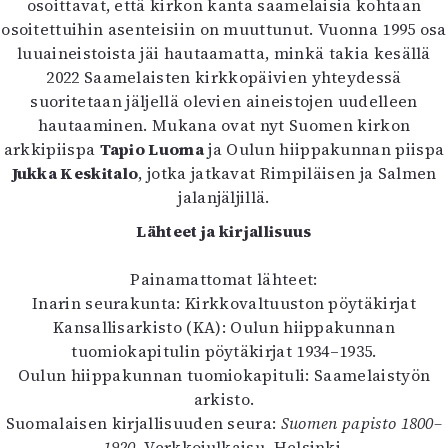
osoittavat, että kirkon kanta saamelaisia kohtaan
osoitettuihin asenteisiin on muuttunut. Vuonna 1995 osa
luuaineistoista jäi hautaamatta, minkä takia kesällä
2022 Saamelaisten kirkkopäivien yhteydessä
suoritetaan jäljellä olevien aineistojen uudelleen
hautaaminen. Mukana ovat nyt Suomen kirkon
arkkipiispa
Tapio Luoma
ja Oulun hiippakunnan piispa
Jukka Keskitalo
, jotka jatkavat Rimpiläisen ja Salmen
jalanjäljillä.
Lähteet ja kirjallisuus
Painamattomat lähteet:
Inarin seurakunta: Kirkkovaltuuston pöytäkirjat
Kansallisarkisto (KA): Oulun hiippakunnan
tuomiokapitulin pöytäkirjat 1934–1935.
Oulun hiippakunnan tuomiokapituli: Saamelaistyön
arkisto.
Suomalaisen kirjallisuuden seura:
Suomen papisto 1800–
1920
. Verkkojulkaisu. Helsinki.