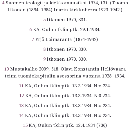
4
Suomen teologit ja kirkkomuusikot 1974, 131. (Tuomo
Itkonen (1894–1984) Inarin kirkkoherra 1923-1942.)
5
Itkonen 1970, 331.
6
KA, Oulun tklin ptk. 29.1.1934.
7
Yrjö Loimaranta (1874-1942)
8
Itkonen 1970, 330.
9
Itkonen 1970, 330.
10
Mustakallio 2009, 518. Olavi Konstantin Heliövaara
toimi tuomiokapitulin asessorina vuosina 1928–1934.
11
KA, Oulun tklin ptk. 13.3.1934. N:o 234.
12
KA, Oulun tklin ptk. 13.3.1934. N:0 234.
13
KA, Oulun tklin ptk. 13.3.1934. N:o 234.
14
KA, Oulun tklin ptk. 13.3.1934. N:o 234.
15
KA, Oulun tklin ptk. 12.4.1934 (73§)