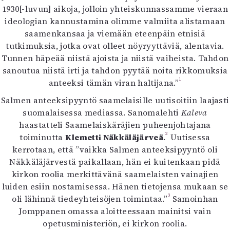
1930[-luvun] aikoja, jolloin yhteiskunnassamme vieraan
Mediatiedot
ideologian kannustamina olimme valmiita alistamaan
Kaltio ry
saamenkansaa ja viemään eteenpäin etnisiä
tutkimuksia, jotka ovat olleet nöyryyttäviä, alentavia.
Tunnen häpeää niistä ajoista ja niistä vaiheista. Tahdon
sanoutua niistä irti ja tahdon pyytää noita rikkomuksia
1
anteeksi tämän viran haltijana.”
Salmen anteeksipyyntö saamelaisille uutisoitiin laajasti
suomalaisessa mediassa. Sanomalehti
Kaleva
haastatteli Saamelaiskäräjien puheenjohtajana
2
toiminutta
Klemetti Näkkäläjärveä
.
Uutisessa
kerrotaan, että ”vaikka Salmen anteeksipyyntö oli
Näkkäläjärvestä paikallaan, hän ei kuitenkaan pidä
kirkon roolia merkittävänä saamelaisten vainajien
luiden esiin nostamisessa. Hänen tietojensa mukaan se
3
oli lähinnä tiedeyhteisöjen toimintaa.”
Samoinhan
Jomppanen omassa aloitteessaan mainitsi vain
opetusministeriön, ei kirkon roolia.