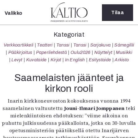
Tilaa
Valikko
Sulje
Kategoriat
Kategoriat
Verkkoartikkeli
Verkkoartikkeli
Teatteri
Tanssi
Tanssi
Sarjakuva
Sámegillii
Teatteri
Pääkirjoitus
Paperilehdestä
Oulu2026
Näyttelyt
Musiikki
Tanssi
Levyt
Kuvataide
Kirjat
In English
Esitystaide
Arkisto
Tanssi
Sarjakuva
Saamelaisten jäänteet ja
Sámegillii
kirkon rooli
Pääkirjoitus
Paperilehdestä
Inarin kirkkoneuvoston kokouksessa vuonna 1994
Oulu2026
saamelainen valtuutettu
Jouni-Ilmari Jomppanen
teki
Näyttelyt
mielenkiintoisen ehdotuksen: ”viime aikoina on
Musiikki
puhuttu julkisuudessa pääkalloista, jotka on 30-luvulla
Levyt
opetusministeriön päätöksellä otettu Inarijärven
Kuvataide
hautausmaasaaresta tutkimuskäyttöön. Seurakunnan