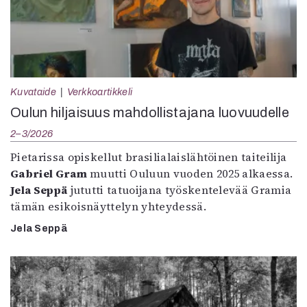
Kuvataide
Verkkoartikkeli
Oulun hiljaisuus mahdollistajana luovuudelle
2–3/2026
Pietarissa opiskellut brasilialaislähtöinen taiteilija
Gabriel Gram
muutti Ouluun vuoden 2025 alkaessa.
Jela Seppä
jututti tatuoijana työskentelevää Gramia
tämän esikoisnäyttelyn yhteydessä.
Jela Seppä