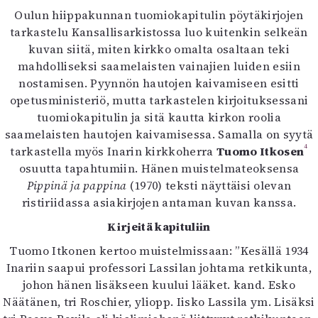
Oulun hiippakunnan tuomiokapitulin pöytäkirjojen
tarkastelu Kansallisarkistossa luo kuitenkin selkeän
kuvan siitä, miten kirkko omalta osaltaan teki
mahdolliseksi saamelaisten vainajien luiden esiin
nostamisen. Pyynnön hautojen kaivamiseen esitti
opetusministeriö, mutta tarkastelen kirjoituksessani
tuomiokapitulin ja sitä kautta kirkon roolia
saamelaisten hautojen kaivamisessa. Samalla on syytä
4
tarkastella myös Inarin kirkkoherra
Tuomo Itkosen
osuutta tapahtumiin. Hänen muistelmateoksensa
Pippinä ja pappina
(1970) teksti näyttäisi olevan
ristiriidassa asiakirjojen antaman kuvan kanssa.
Kirjeitä kapituliin
Tuomo Itkonen kertoo muistelmissaan: ”Kesällä 1934
Inariin saapui professori Lassilan johtama retkikunta,
johon hänen lisäkseen kuului lääket. kand. Esko
Näätänen, tri Roschier, yliopp. Iisko Lassila ym. Lisäksi