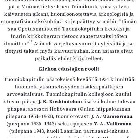
jotta Muinaistieteellinen Toimikunta voisi valvoa
kaivausten aikana huomioonotettavia arkeologisia ja
etnografisia näkökohtia.” Kirje päättyy sanoihin ”tämän
saa Opetusministeriö Tuomiokapitulin tiedoksi ja
Inarin kirkkoherran tietoon saatettavaksi täten
17
ilmoittaa.”
Asia oli varjeltava suurelta yleisöltä ja se
tietysti takasi myös kaivuurauhan, kun asiasta eivät
paikallislehdet kirjoitelleet.
Kirkon edustajien roolit
Tuomiokapitulin päätöksissä keväällä 1934 kiinnittää
huomiota yksimielisyyden lisäksi päättäjien
arvovaltaisuus. Tuomiokapitulin kollegioon kuului
istuvan piispa
J. R. Koskimiehen
lisäksi kolme tulevaa
piispaa, asessori Heliövaara (Oulun hiippakunnan
piispana 1954−1963), tuomiorovasti
J. A. Mannermaa
(piispana 1936–1943) sekä apujäsen
Y. A. Vallinmaa
(piispana 1943, kuoli Laanilan partisaani-iskussa