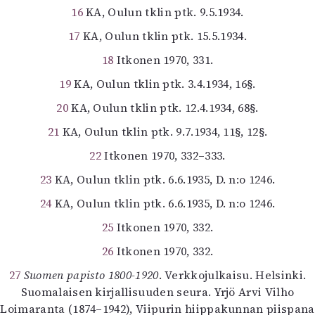
16
KA, Oulun tklin ptk. 9.5.1934.
17
KA, Oulun tklin ptk. 15.5.1934.
18
Itkonen 1970, 331.
19
KA, Oulun tklin ptk. 3.4.1934, 16§.
20
KA, Oulun tklin ptk. 12.4.1934, 68§.
21
KA, Oulun tklin ptk. 9.7.1934, 11§, 12§.
22
Itkonen 1970, 332–333.
23
KA, Oulun tklin ptk. 6.6.1935, D. n:o 1246.
24
KA, Oulun tklin ptk. 6.6.1935, D. n:o 1246.
25
Itkonen 1970, 332.
26
Itkonen 1970, 332.
27
Suomen papisto 1800-1920
. Verkkojulkaisu. Helsinki.
Suomalaisen kirjallisuuden seura. Yrjö Arvi Vilho
Loimaranta (1874–1942), Viipurin hiippakunnan piispana