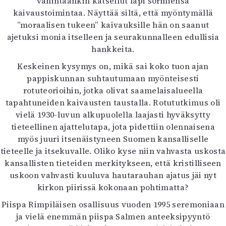
vähintäänkin katsellut läpi sormiensa
kaivaustoimintaa. Näyttää siltä, että myöntymällä
”moraalisen tukeen” kaivauksille hän on saanut
ajetuksi monia itselleen ja seurakunnalleen edullisia
hankkeita.
Keskeinen kysymys on, mikä sai koko tuon ajan
pappiskunnan suhtautumaan myönteisesti
rotuteorioihin, jotka olivat saamelaisalueella
tapahtuneiden kaivausten taustalla. Rotututkimus oli
vielä 1930-luvun alkupuolella laajasti hyväksytty
tieteellinen ajattelutapa, jota pidettiin olennaisena
myös juuri itsenäistyneen Suomen kansalliselle
tieteelle ja itsekuvalle. Oliko kyse niin vahvasta uskosta
kansallisten tieteiden merkitykseen, että kristilliseen
uskoon vahvasti kuuluva hautarauhan ajatus jäi nyt
kirkon piirissä kokonaan pohtimatta?
Piispa Rimpiläisen osallisuus vuoden 1995 seremoniaan
ja vielä enemmän piispa Salmen anteeksipyyntö