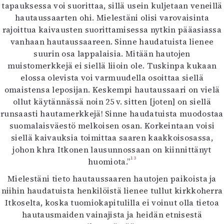
tapauksessa voi suorittaa, sillä usein kuljetaan veneillä
hautaussaarten ohi. Mielestäni olisi varovaisinta
rajoittua kaivausten suorittamisessa nytkin pääasiassa
vanhaan hautaussaareen. Sinne haudatuista lienee
suurin osa lappalaisia. Mitään hautojen
muistomerkkejä ei siellä liioin ole. Tuskinpa kukaan
elossa olevista voi varmuudella osoittaa siellä
omaistensa leposijan. Keskempi hautaussaari on vielä
ollut käytännässä noin 25 v. sitten [joten] on siellä
runsaasti hautamerkkejä! Sinne haudatuista muodostaa
suomalaisväestö melkoisen osan. Korkeintaan voisi
siellä kaivauksia toimittaa saaren kaakkoisosassa,
johon khra Itkonen lausunnossaan on kiinnittänyt
13
huomiota.”
Mielestäni tieto hautaussaaren hautojen paikoista ja
niihin haudatuista henkilöistä lienee tullut kirkkoherra
Itkoselta, koska tuomiokapitulilla ei voinut olla tietoa
hautausmaiden vainajista ja heidän etnisestä