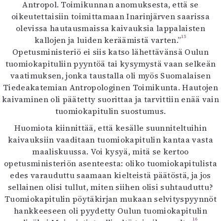
Antropol. Toimikunnan anomuksesta, että se
oikeutettaisiin toimittamaan Inarinjärven saarissa
olevissa hautausmaissa kaivauksia lappalaisten
15
kallojen ja luiden keräämistä varten.”
Opetusministeriö ei siis katso lähettävänsä Oulun
tuomiokapituliin pyyntöä tai kysymystä vaan selkeän
vaatimuksen, jonka taustalla oli myös Suomalaisen
Tiedeakatemian Antropologinen Toimikunta. Hautojen
kaivaminen oli päätetty suorittaa ja tarvittiin enää vain
tuomiokapitulin suostumus.
Huomiota kiinnittää, että kesälle suunniteltuihin
kaivauksiin vaaditaan tuomiokapitulin kantaa vasta
maaliskuussa. Voi kysyä, mitä se kertoo
opetusministeriön asenteesta: oliko tuomiokapitulista
edes varauduttu saamaan kielteistä päätöstä, ja jos
sellainen olisi tullut, miten siihen olisi suhtauduttu?
Tuomiokapitulin pöytäkirjan mukaan selvityspyynnöt
hankkeeseen oli pyydetty Oulun tuomiokapitulin
16