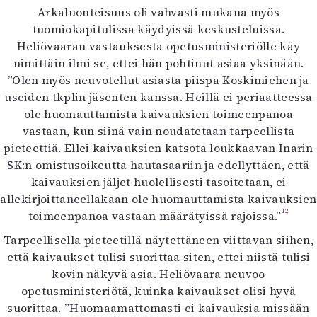
Arkaluonteisuus oli vahvasti mukana myös
tuomiokapitulissa käydyissä keskusteluissa.
Heliövaaran vastauksesta opetusministeriölle käy
nimittäin ilmi se, ettei hän pohtinut asiaa yksinään.
”Olen myös neuvotellut asiasta piispa Koskimiehen ja
useiden tkplin jäsenten kanssa. Heillä ei periaatteessa
ole huomauttamista kaivauksien toimeenpanoa
vastaan, kun siinä vain noudatetaan tarpeellista
pieteettiä. Ellei kaivauksien katsota loukkaavan Inarin
SK:n omistusoikeutta hautasaariin ja edellyttäen, että
kaivauksien jäljet huolellisesti tasoitetaan, ei
allekirjoittaneellakaan ole huomauttamista kaivauksien
12
toimeenpanoa vastaan määrätyissä rajoissa.”
Tarpeellisella pieteetillä näytettäneen viittavan siihen,
että kaivaukset tulisi suorittaa siten, ettei niistä tulisi
kovin näkyvä asia. Heliövaara neuvoo
opetusministeriötä, kuinka kaivaukset olisi hyvä
suorittaa. ”Huomaamattomasti ei kaivauksia missään