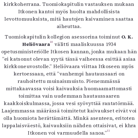
kirkkoherrana. Tuomiokapitulin vastauksen mukaan
Itkonen kantoi myös huolta mahdollisista
levottomuuksista, mitä hautojen kaivaminen saattaa
aiheuttaa.
Tuomiokapitulin kollegion asessorina toiminut
O. K.
10
Heliövaara
välitti maaliskuussa 1934
opetusministeriölle Itkosen kannan, jonka mukaan hän
”ei katsonut olevan syytä tässä vaiheessa esittää asiaa
kirkkoneuvostolle.” Heliövaara viittaa Itkoseen myös
kertoessaan, että ”vanhempi hautaussaari on
rauhoitettu muinaismuisto. Pienemmässä
mittakaavassa voisi kaivauksia huomaamattomasti
toimittaa vain uudemman hautaussaaren
kaakkoiskulmassa, jossa vesi syövyttää rantatörmää.
Laajemmassa määrässä toimitetut kaivaukset eivät voi
olla huomiota herättämättä. Minkä asenteen, eritoten
lappalaisväestö, kaivauksiin nähden ottaisivat, ei khra
11
Itkonen voi varmuudella sanoa.”