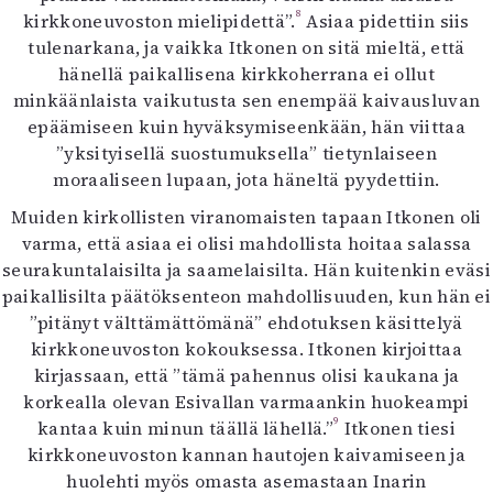
8
kirkkoneuvoston mielipidettä”.
Asiaa pidettiin siis
tulenarkana, ja vaikka Itkonen on sitä mieltä, että
hänellä paikallisena kirkkoherrana ei ollut
minkäänlaista vaikutusta sen enempää kaivausluvan
epäämiseen kuin hyväksymiseenkään, hän viittaa
”yksityisellä suostumuksella” tietynlaiseen
moraaliseen lupaan, jota häneltä pyydettiin.
Muiden kirkollisten viranomaisten tapaan Itkonen oli
varma, että asiaa ei olisi mahdollista hoitaa salassa
seurakuntalaisilta ja saamelaisilta. Hän kuitenkin eväsi
paikallisilta päätöksenteon mahdollisuuden, kun hän ei
”pitänyt välttämättömänä” ehdotuksen käsittelyä
kirkkoneuvoston kokouksessa. Itkonen kirjoittaa
kirjassaan, että ”tämä pahennus olisi kaukana ja
korkealla olevan Esivallan varmaankin huokeampi
9
kantaa kuin minun täällä lähellä.”
Itkonen tiesi
kirkkoneuvoston kannan hautojen kaivamiseen ja
huolehti myös omasta asemastaan Inarin