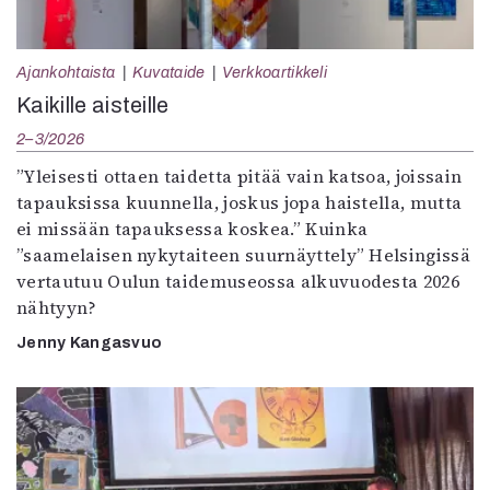
Ajankohtaista
Kuvataide
Verkkoartikkeli
Kaikille aisteille
2–3/2026
”Yleisesti ottaen taidetta pitää vain katsoa, joissain
tapauksissa kuunnella, joskus jopa haistella, mutta
ei missään tapauksessa koskea.” Kuinka
”saamelaisen nykytaiteen suurnäyttely” Helsingissä
vertautuu Oulun taidemuseossa alkuvuodesta 2026
nähtyyn?
Jenny Kangasvuo