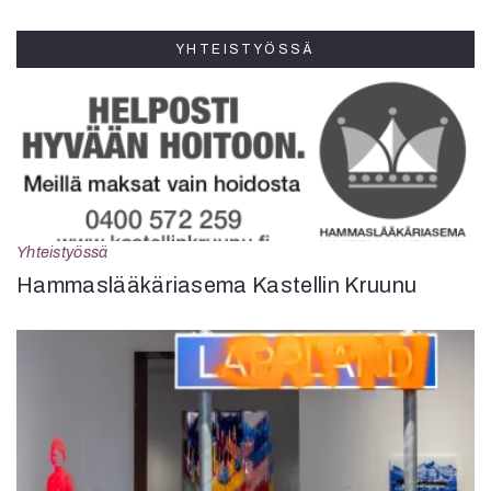
YHTEISTYÖSSÄ
Yhteistyössä
Hammaslääkäriasema Kastellin Kruunu