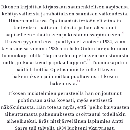
Itkonen kirjoittaa kirjassaan saamenkielisen aapisensa
kehitysvaiheista ja rahoituksen saamisen vaikeudesta.
Hänen matkansa Opetusministeriöön oli viimein
kuitenkin tuottanut tulosta, ja hän oli saanut
22
aapiselleen rahoituksen ja kustannussopimuksen.
Itkosen pyynnöt eivät päättyneet vuoteen 1934, vaan
kesäkuussa vuonna 1935 hän haki Oulun hiippakunnan
tuomiokapitulilta ”lapinkielen opetuksen järjestämistä
23
niille, jotka aikovat papiksi Lappiin”.
Tuomiokapituli
päätti lähettää Opetusministeriölle Itkosen
hakemuksen ja ilmoittaa puoltavansa Itkosen
24
hakemusta.
Itkosen muistelmien perusteella hän on joutunut
pohtimaan asiaa kovasti, myös eettisestä
näkökulmasta. Hän toteaa myös, että ”pelko kaivausten
aiheuttamasta pahennuksesta osoittautui todellakin
aiheelliseksi. Eräs nitsijärveläinen lapinmies Antti
Sarre tuli talvella 1934 luokseni yksityisesti