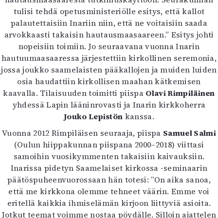
Kirjat
tulisi tehdä opetusministeriölle esitys, että kallot
In English
palautettaisiin Inariin niin, että ne voitaisiin saada
Esitystaide
arvokkaasti takaisin hautausmaasaareen.” Esitys johti
Arkisto
nopeisiin toimiin. Jo seuraavana vuonna Inarin
hautuumaasaaressa järjestettiin kirkollinen seremonia,
Lehdet
jossa joukko saamelaisten pääkallojen ja muiden luiden
4/2026
osia haudattiin kirkollisen maahan kätkemisen
2–3/2026
kaavalla. Tilaisuuden toimitti piispa
Olavi Rimpiläinen
1/2026
yhdessä Lapin lääninrovasti ja Inarin kirkkoherra
6/2025
Jouko Lepistön
kanssa.
5/2025 saame
Vuonna 2012 Rimpiläisen seuraaja, piispa
Samuel Salmi
5/2025
(Oulun hiippakunnan piispana 2000–2018) viittasi
Lehtiarkisto
samoihin vuosikymmenten takaisiin kaivauksiin.
Inarissa pidetyn Saamelaiset kirkossa -seminaarin
Info
päätöspuheenvuorossaan hän totesi: ”On aika sanoa,
että me kirkkona olemme tehneet väärin. Emme voi
Tilaus ja irtonumerot
eritellä kaikkia ihmiselämän kirjoon liittyviä asioita.
Yhteistyössä
Jotkut teemat voimme nostaa pöydälle. Silloin ajattelen
Toimitus