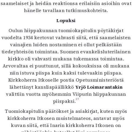
saamelaiset ja heidän reaktionsa erilaisiin asioihin ovat
hänelle tavallaan tutkimuskohteita.
Lopuksi
Oulun hiippakunnan tuomiokapitulin pöytäkirjat
vuodelta 1934 kertovat vahvasti siitä, että saamelaisten
vainajien luiden nostaminen ei ollut pelkästään
tiedeyhteisön toimintaa. Suomen evankelisluterilainen
kirkko oli vahvasti mukana tukemassa toimintaa.
Arvovaltaa ei puuttunut, sillä kokouksissa oli mukana
niin istuva piispa kuin kaksi tulevaakin piispaa.
Kirkkoherra Itkoselle postia Opetusministeriöstä
lähettänyt kansliapäällikkö
Yrjö Loimarantakin
valittiin vuotta myöhemmin Viipurin hiippakunnan
27
piispaksi.
Tuomiokapitulin päätökset ja asiakirjat, kuten myös
kirkkoherra Itkosen muistelmateos, antavat myös
kuvan siitä, että Inarin kirkkoherra Itkonen on