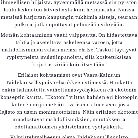
ihmeellisen hiljaista. Syvemmällä metsässä sinipyrstön
Kirjat
laulu laskeutuu latvustoista kuin helminauha. Näissä
In English
metsissä harjoitan kaupungin tukkimia aisteja, seuraan
Esitystaide
polkuja, jotka upottavat pehmeään vihreään.
Arkisto
Metsän kohtaaminen vaatii valppautta. On hidastettava
Lehdet
tahtia ja aseteltava askeleensa varoen, jotta
mahdollisimman vähän menisi ohitse. Taskut täyttyvät
4/2026
rypistyneistä muistiinpanoista, sillä kosketuksissa
2–3/2026
kirjoitus viriää kuin itsestään.
1/2026
6/2025
Erilaiset kohtaamiset ovat Vaara-Kainuun
5/2025 saame
Taidekansallispuisto-hankkeen ytimessä. Hanketta
5/2025
onkin hahmotettu vaihettumisvyöhykkeen eli ekotonin
Lehtiarkisto
konseptin kautta. ”Ekotoni” viittaa kahden eri biotoopin
– kuten suon ja metsän – väliseen alueeseen, jossa
lajisto on usein monimuotoisinta. Näin erilaiset ekotonit
Info
muodostavat mahdollisuuksien, muutoksen ja
Tilaus ja irtonumerot
odottamattomien yhdistelmien vyöhykkeitä.
Yhteistyössä
Toimitus
Valmisteluvaiheessa oleva Taidekansallispuisto