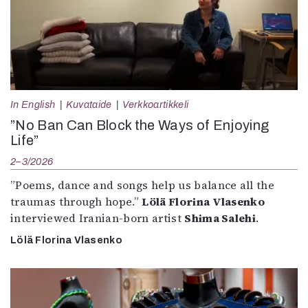
In English
Kuvataide
Verkkoartikkeli
”No Ban Can Block the Ways of Enjoying
Life”
2–3/2026
”Poems, dance and songs help us balance all the
traumas through hope.”
Lölä Florina Vlasenko
interviewed Iranian-born artist
Shima Salehi
.
Lölä Florina Vlasenko