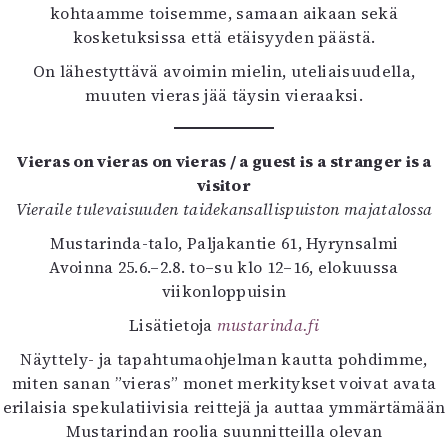
kohtaamme toisemme, samaan aikaan sekä
kosketuksissa että etäisyyden päästä.
On lähestyttävä avoimin mielin, uteliaisuudella,
muuten vieras jää täysin vieraaksi.
Vieras on vieras on vieras / a guest is a stranger is a
visitor
Vieraile tulevaisuuden taidekansallispuiston majatalossa
Mustarinda-talo, Paljakantie 61, Hyrynsalmi
Avoinna 25.6.–2.8. to–su klo 12–16, elokuussa
viikonloppuisin
Lisätietoja
mustarinda.fi
Näyttely- ja tapahtumaohjelman kautta pohdimme,
miten sanan ”vieras” monet merkitykset voivat avata
erilaisia spekulatiivisia reittejä ja auttaa ymmärtämään
Mustarindan roolia suunnitteilla olevan