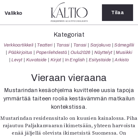
Tilaa
Valikko
Sulje
Kategoriat
Kategoriat
Verkkoartikkeli
Verkkoartikkeli
Teatteri
Tanssi
Tanssi
Sarjakuva
Sámegillii
Teatteri
Pääkirjoitus
Paperilehdestä
Oulu2026
Näyttelyt
Musiikki
Tanssi
Levyt
Kuvataide
Kirjat
In English
Esitystaide
Arkisto
Tanssi
Sarjakuva
Vieraan vieraana
Sámegillii
Pääkirjoitus
Mustarindan kesäohjelma kuvittelee uusia tapoja
Paperilehdestä
ymmärtää taiteen roolia kestävämmän matkailun
Oulu2026
kontekstissa.
Näyttelyt
Mustarindan residenssitalo on kuusien kainalossa. Piha
Musiikki
rajautuu Paljakanvaaran ikimetsään, yhteen harvoista
Levyt
enää jäljellä olevista ikimetsistä Suomessa. On
Kuvataide