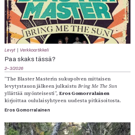
Levyt
Verkkoartikkeli
Paa skaks tässä?
2–3/2026
”The Blaster Masterin sukupolven mittaisen
levytystauon jälkeen julkaistu
Bring Me The Sun
yllättää myönteisesti”,
Eros Gomorralainen
kirjoittaa oululaisyhtyeen uudesta pitkäsoitosta.
Eros Gomorralainen