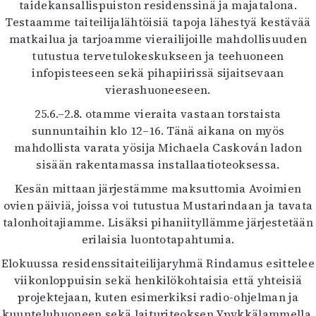
taidekansallispuiston residenssinä ja majatalona.
Testaamme taiteilijalähtöisiä tapoja lähestyä kestävää
matkailua ja tarjoamme vierailijoille mahdollisuuden
tutustua tervetulokeskukseen ja teehuoneen
infopisteeseen sekä pihapiirissä sijaitsevaan
vierashuoneeseen.
25.6.–2.8. otamme vieraita vastaan torstaista
sunnuntaihin klo 12–16. Tänä aikana on myös
mahdollista varata yösija Michaela Caskován ladon
sisään rakentamassa installaatioteoksessa.
Kesän mittaan järjestämme maksuttomia Avoimien
ovien päiviä, joissa voi tutustua Mustarindaan ja tavata
talonhoitajiamme. Lisäksi pihaniityllämme järjestetään
erilaisia luontotapahtumia.
Elokuussa residenssitaiteilijaryhmä Rindamus esittelee
viikonloppuisin sekä henkilökohtaisia että yhteisiä
projektejaan, kuten esimerkiksi radio-ohjelman ja
kuunteluhuoneen sekä laituriteoksen Ypykkälammella.