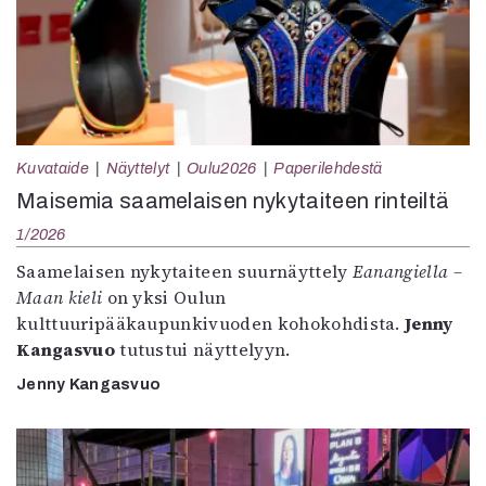
Kuvataide
Näyttelyt
Oulu2026
Paperilehdestä
Maisemia saamelaisen nykytaiteen rinteiltä
1/2026
Saamelaisen nykytaiteen suurnäyttely
Eanangiella –
Maan kieli
on yksi Oulun
kulttuuripääkaupunkivuoden kohokohdista.
Jenny
Kangasvuo
tutustui näyttelyyn.
Jenny Kangasvuo