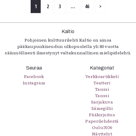
1
2
3
…
46
>
Kaltio
Pohjoinen kulttuurilehti Kaltio on ainoa
pääkaupunkiseudun ulkopuolella yli 80 vuotta
säännöllisesti ilmestynyt valtakunnallinen mielipidelehti.
Seuraa
Kategoriat
Facebook
Verkkoartikkeli
Instagram
Teatteri
Tanssi
Tanssi
Sarjakuva
Sámegillii
Pääkirjoitus
Paperilehdestä
Oulu2026
Näyttelyt