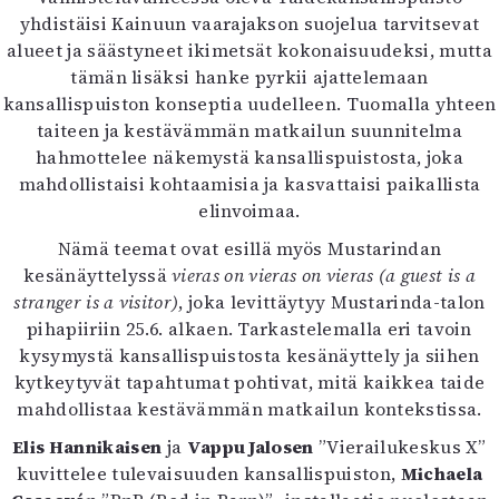
Mediatiedot
yhdistäisi Kainuun vaarajakson suojelua tarvitsevat
Kaltio ry
alueet ja säästyneet ikimetsät kokonaisuudeksi, mutta
tämän lisäksi hanke pyrkii ajattelemaan
kansallispuiston konseptia uudelleen. Tuomalla yhteen
taiteen ja kestävämmän matkailun suunnitelma
hahmottelee näkemystä kansallispuistosta, joka
mahdollistaisi kohtaamisia ja kasvattaisi paikallista
elinvoimaa.
Nämä teemat ovat esillä myös Mustarindan
kesänäyttelyssä
vieras on vieras on vieras (a guest is a
stranger is a visitor)
, joka levittäytyy Mustarinda-talon
pihapiiriin 25.6. alkaen. Tarkastelemalla eri tavoin
kysymystä kansallispuistosta kesänäyttely ja siihen
kytkeytyvät tapahtumat pohtivat, mitä kaikkea taide
mahdollistaa kestävämmän matkailun kontekstissa.
Elis Hannikaisen
ja
Vappu Jalosen
”Vierailukeskus X”
kuvittelee tulevaisuuden kansallispuiston,
Michaela