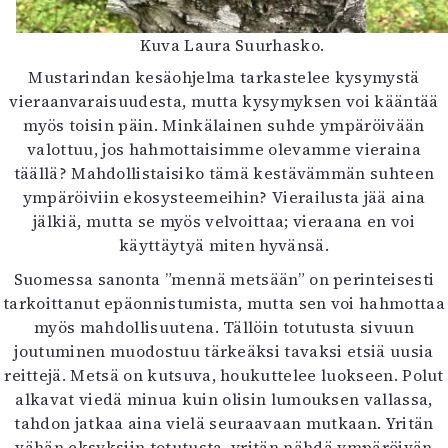
Kuva Laura Suurhasko.
Mustarindan kesäohjelma tarkastelee kysymystä
vieraanvaraisuudesta, mutta kysymyksen voi kääntää
myös toisin päin. Minkälainen suhde ympäröivään
valottuu, jos hahmottaisimme olevamme vieraina
täällä? Mahdollistaisiko tämä kestävämmän suhteen
ympäröiviin ekosysteemeihin? Vierailusta jää aina
jälkiä, mutta se myös velvoittaa; vieraana en voi
käyttäytyä miten hyvänsä.
Suomessa sanonta ”mennä metsään” on perinteisesti
tarkoittanut epäonnistumista, mutta sen voi hahmottaa
myös mahdollisuutena. Tällöin totutusta sivuun
joutuminen muodostuu tärkeäksi tavaksi etsiä uusia
reittejä. Metsä on kutsuva, houkuttelee luokseen. Polut
alkavat viedä minua kuin olisin lumouksen vallassa,
tahdon jatkaa aina vielä seuraavaan mutkaan. Yritän
vähän eksyksiin totutusta, yritän nähdä ympäröivän