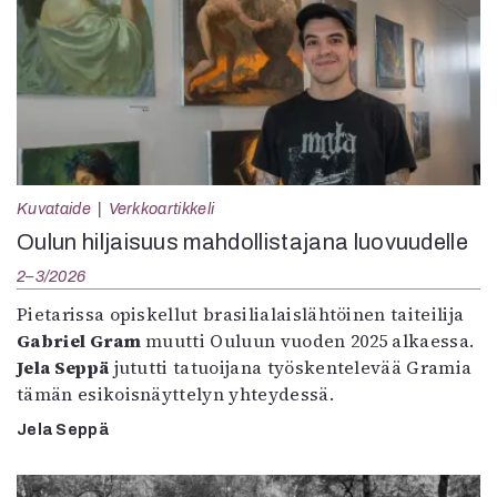
Kuvataide
Verkkoartikkeli
Oulun hiljaisuus mahdollistajana luovuudelle
2–3/2026
Pietarissa opiskellut brasilialaislähtöinen taiteilija
Gabriel Gram
muutti Ouluun vuoden 2025 alkaessa.
Jela Seppä
jututti tatuoijana työskentelevää Gramia
tämän esikoisnäyttelyn yhteydessä.
Jela Seppä