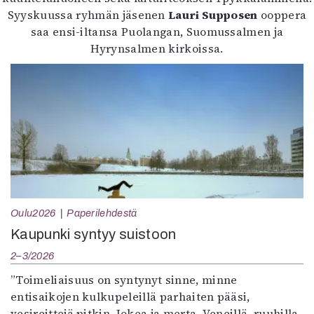
Syyskuussa ryhmän jäsenen
Lauri Supposen
ooppera
saa ensi-iltansa Puolangan, Suomussalmen ja
Hyrynsalmen kirkoissa.
Oulu2026
Paperilehdestä
Kaupunki syntyy suistoon
2–3/2026
”Toimeliaisuus on syntynyt sinne, minne
entisaikojen kulkupeleillä parhaiten pääsi,
vesireittejä pitkin. Jokea ja merta. Veneillä, ruuhilla,