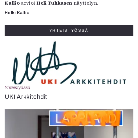
Kallio
arvioi
Heli Tuhkasen
näyttelyn.
Helki Kallio
YHTEISTYÖSSÄ
Yhteistyössä
UKI Arkkitehdit