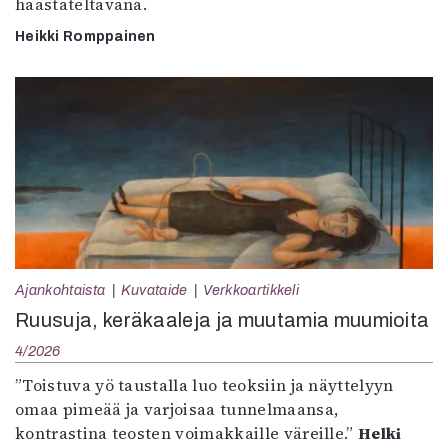
haastateltavana.
Heikki Romppainen
Ajankohtaista
Kuvataide
Verkkoartikkeli
Ruusuja, keräkaaleja ja muutamia muumioita
4/2026
”Toistuva yö taustalla luo teoksiin ja näyttelyyn
omaa pimeää ja varjoisaa tunnelmaansa,
kontrastina teosten voimakkaille väreille.”
Helki