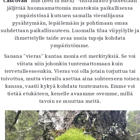
Cascován
”BnB (Bed in Barn)” -installaatio puolestaan
jäljittää huomaamattomia muutoksia paikallisessa
ympäristössä kutsuen samalla vierailijansa
pysähtymään, lepäilemään ja pohtimaan omaa
suhdettaan paikallisuuteen. Luomalla tilaa viipyilylle ja
ihmettelylle taide avaa uusia tapoja kohdata
ympäristömme.
Sanana ”vieras” kantaa monia eri merkityksiä. Se voi
viitata niin johonkin tuntemattomaan kuin
tervetulleeseenkin. Vieras voi olla jotain torjuttua tai
toivottua, mutta vierailu asettaa aina suhteeseen toisen
kanssa, vaatii kykyä kohdata tuntematon. Emme voi
tietää etukäteen, kenelle avaamme ovemme, millä
tavoin se muuttaa meitä.