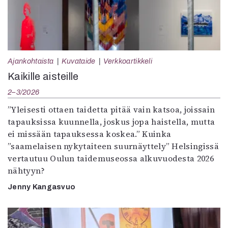
Ajankohtaista
Kuvataide
Verkkoartikkeli
Kaikille aisteille
2–3/2026
”Yleisesti ottaen taidetta pitää vain katsoa, joissain
tapauksissa kuunnella, joskus jopa haistella, mutta
ei missään tapauksessa koskea.” Kuinka
”saamelaisen nykytaiteen suurnäyttely” Helsingissä
vertautuu Oulun taidemuseossa alkuvuodesta 2026
nähtyyn?
Jenny Kangasvuo