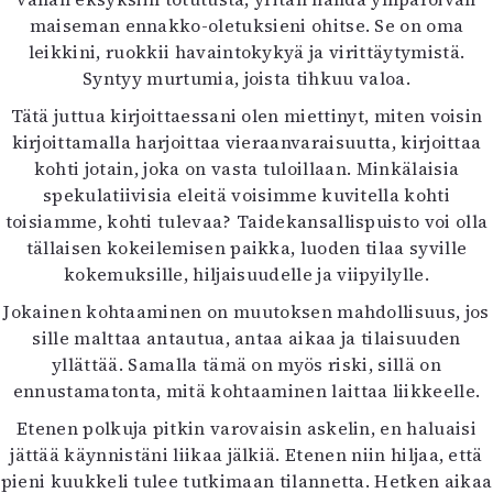
maiseman ennakko-oletuksieni ohitse. Se on oma
leikkini, ruokkii havaintokykyä ja virittäytymistä.
Syntyy murtumia, joista tihkuu valoa.
Tätä juttua kirjoittaessani olen miettinyt, miten voisin
kirjoittamalla harjoittaa vieraanvaraisuutta, kirjoittaa
kohti jotain, joka on vasta tuloillaan. Minkälaisia
spekulatiivisia eleitä voisimme kuvitella kohti
toisiamme, kohti tulevaa? Taidekansallispuisto voi olla
tällaisen kokeilemisen paikka, luoden tilaa syville
kokemuksille, hiljaisuudelle ja viipyilylle.
Jokainen kohtaaminen on muutoksen mahdollisuus, jos
sille malttaa antautua, antaa aikaa ja tilaisuuden
yllättää. Samalla tämä on myös riski, sillä on
ennustamatonta, mitä kohtaaminen laittaa liikkeelle.
Etenen polkuja pitkin varovaisin askelin, en haluaisi
jättää käynnistäni liikaa jälkiä. Etenen niin hiljaa, että
pieni kuukkeli tulee tutkimaan tilannetta. Hetken aikaa