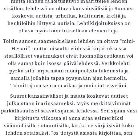
mutta lehden rahoituskuvio määrittelee lehden
sisällön: lehdessä on oltava kansainvälisiä ja Suomea
koskevia uutisia, urheilua, kulttuuria, kieltä ja
henkilöihin liittyviä uutisia. Lehtikirjoituksissa on
oltava myös toimituksellisia elementtejä.
Toisin sanoen saamenkielisen lehden on oltava ”mini-
Hesari”, mutta toisaalta viidessä kirjoituksessa
sisällölliset vaatimukset eivät luonnollisestikaan voi
olla samat kuin isossa päivälehdessä. Verkkolehti
pyrkii silti tarjoamaan monipuolista lukemista ja
samalla jollakin tapaa pysymään ajan hermolla.
Toimittajana seuraan aikaa ja omia intressejäni.
Suuret kansainväliset ja maata koskevat uutiset
julkaistaan inarinsaameksi. Myös merkittävimmät
paikallisuutiset saavat sijansa lehdessä. Sen sijaan viisi
kirjoitusta viikossa ei anna sijaa esimerkiksi
säännöllisille sotauutisille, koska ne värjäisivät koko
lehden sotaisaksi. Jos tietystä asiasta kirjoittaa, sen