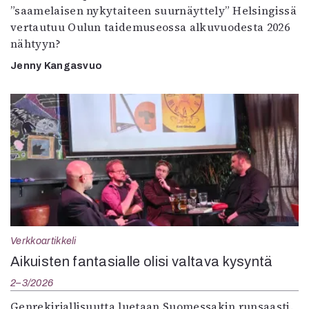
”saamelaisen nykytaiteen suurnäyttely” Helsingissä
vertautuu Oulun taidemuseossa alkuvuodesta 2026
nähtyyn?
Jenny Kangasvuo
Verkkoartikkeli
Aikuisten fantasialle olisi valtava kysyntä
2–3/2026
Genrekirjallisuutta luetaan Suomessakin runsaasti.