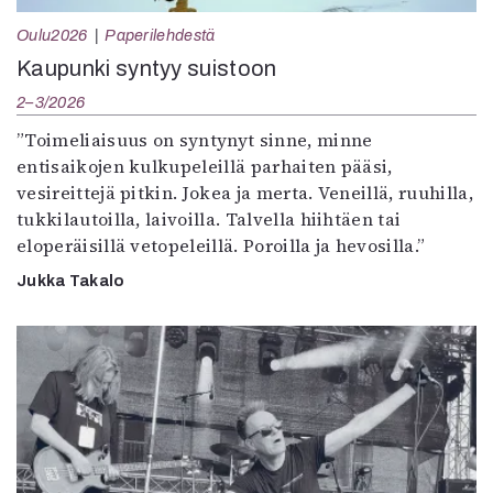
Oulu2026
Paperilehdestä
Kaupunki syntyy suistoon
2–3/2026
”Toimeliaisuus on syntynyt sinne, minne
entisaikojen kulkupeleillä parhaiten pääsi,
vesireittejä pitkin. Jokea ja merta. Veneillä, ruuhilla,
tukkilautoilla, laivoilla. Talvella hiihtäen tai
eloperäisillä vetopeleillä. Poroilla ja hevosilla.”
Jukka Takalo