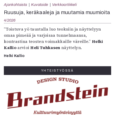
Ajankohtaista
Kuvataide
Verkkoartikkeli
Ruusuja, keräkaaleja ja muutamia muumioita
4/2026
”Toistuva yö taustalla luo teoksiin ja näyttelyyn
omaa pimeää ja varjoisaa tunnelmaansa,
kontrastina teosten voimakkaille väreille.”
Helki
Kallio
arvioi
Heli Tuhkasen
näyttelyn.
Helki Kallio
YHTEISTYÖSSÄ