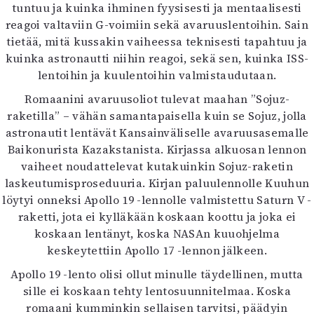
tuntuu ja kuinka ihminen fyysisesti ja mentaalisesti
reagoi valtaviin G-voimiin sekä avaruuslentoihin. Sain
tietää, mitä kussakin vaiheessa teknisesti tapahtuu ja
kuinka astronautti niihin reagoi, sekä sen, kuinka ISS-
lentoihin ja kuulentoihin valmistaudutaan.
Romaanini avaruusoliot tulevat maahan ”Sojuz-
raketilla” – vähän samantapaisella kuin se Sojuz, jolla
astronautit lentävät Kansainväliselle avaruusasemalle
Baikonurista Kazakstanista. Kirjassa alkuosan lennon
vaiheet noudattelevat kutakuinkin Sojuz-raketin
laskeutumisproseduuria. Kirjan paluulennolle Kuuhun
löytyi onneksi Apollo 19 -lennolle valmistettu Saturn V -
raketti, jota ei kylläkään koskaan koottu ja joka ei
koskaan lentänyt, koska NASAn kuuohjelma
keskeytettiin Apollo 17 -lennon jälkeen.
Apollo 19 -lento olisi ollut minulle täydellinen, mutta
sille ei koskaan tehty lentosuunnitelmaa. Koska
romaani kumminkin sellaisen tarvitsi, päädyin