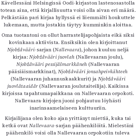
Kävellessäni Helsingissä Oodi-kirjaston lastenosastolla
totean aina, että kirjallisuutta voisi olla aivan eri määrä.
Pelkästään pari kirjaa hyllyssä ei liiemmälti houkuttele
lukemaan, mutta jostakin täytyy kumminkin aloittaa.
Oma tuotantoni on ollut harrastelijapohjaista eikä siksi
kovinkaan aktiivista. Ensiksikin olen kirjoittanut
Njobžâvääri
-sarjan (
Nallevaara
), johon kuuluu neljä
kirjaa:
Njobžâvääri juovlah
(Nallevaaran joulu),
Njobžâvääri pessijâšmarkkâneh
(Nallevaaran
pääsiäismarkkinat),
Njobžâvääri jonsahpeivkähteeh
(Nallevaaran juhannuskaakkurit) ja
Njobžâvääri
juovlâtaaidâr
(Nallevaaran joulutaiteilija). Kaikissa
kirjoissa tapahtumapaikkana on Nallevaaran orpokoti.
Nallevaara-kirjojen juoni pohjautuu löyhästi
inarinsaamelaiseen kulttuuriin.
Kirjailijana olen koko ajan yrittänyt miettiä, kuka tai
ketkä ovat
Nallevaara
-sarjan päähenkilöitä. Mielestäni
päähenkilö voisi olla Nallevaaran orpokotiin tuleva