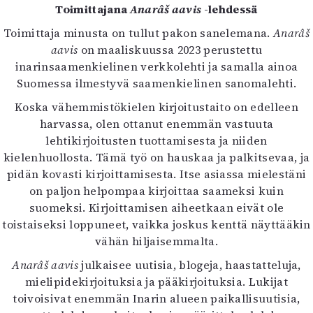
Toimittajana
Anarâš aavis
-lehdessä
Mediatiedot
Kaltio ry
Toimittaja minusta on tullut pakon sanelemana.
Anarâš
aavis
on maaliskuussa 2023 perustettu
inarinsaamenkielinen verkkolehti ja samalla ainoa
Suomessa ilmestyvä saamenkielinen sanomalehti.
Koska vähemmistökielen kirjoitustaito on edelleen
harvassa, olen ottanut enemmän vastuuta
lehtikirjoitusten tuottamisesta ja niiden
kielenhuollosta. Tämä työ on hauskaa ja palkitsevaa, ja
pidän kovasti kirjoittamisesta. Itse asiassa mielestäni
on paljon helpompaa kirjoittaa saameksi kuin
suomeksi. Kirjoittamisen aiheetkaan eivät ole
toistaiseksi loppuneet, vaikka joskus kenttä näyttääkin
vähän hiljaisemmalta.
Anarâš aavis
julkaisee uutisia, blogeja, haastatteluja,
mielipidekirjoituksia ja pääkirjoituksia. Lukijat
toivoisivat enemmän Inarin alueen paikallisuutisia,