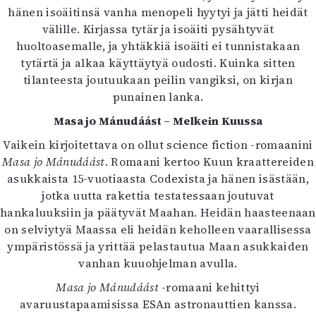
hänen isoäitinsä vanha menopeli hyytyi ja jätti heidät
välille. Kirjassa tytär ja isoäiti pysähtyvät
huoltoasemalle, ja yhtäkkiä isoäiti ei tunnistakaan
tytärtä ja alkaa käyttäytyä oudosti. Kuinka sitten
tilanteesta joutuukaan peilin vangiksi, on kirjan
punainen lanka.
Masa jo Mánudáást – Melkein Kuussa
Vaikein kirjoitettava on ollut science fiction -romaanini
Masa jo Mánudáást
. Romaani kertoo Kuun kraattereiden
asukkaista 15-vuotiaasta Codexista ja hänen isästään,
jotka uutta rakettia testatessaan joutuvat
hankaluuksiin ja päätyvät Maahan. Heidän haasteenaan
on selviytyä Maassa eli heidän keholleen vaarallisessa
ympäristössä ja yrittää pelastautua Maan asukkaiden
vanhan kuuohjelman avulla.
Masa jo Mánudáást
-romaani kehittyi
avaruustapaamisissa ESAn astronauttien kanssa.