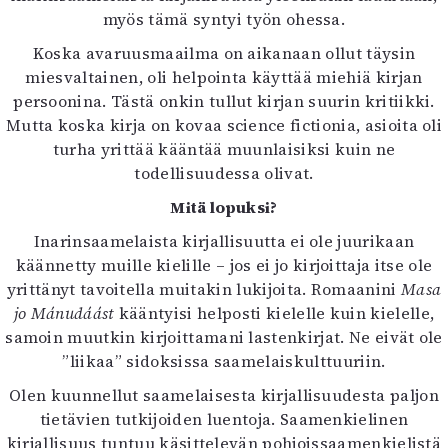
myös tämä syntyi työn ohessa.
Koska avaruusmaailma on aikanaan ollut täysin
miesvaltainen, oli helpointa käyttää miehiä kirjan
persoonina. Tästä onkin tullut kirjan suurin kritiikki.
Mutta koska kirja on kovaa science fictionia, asioita oli
turha yrittää kääntää muunlaisiksi kuin ne
todellisuudessa olivat.
Mitä lopuksi?
Inarinsaamelaista kirjallisuutta ei ole juurikaan
käännetty muille kielille – jos ei jo kirjoittaja itse ole
yrittänyt tavoitella muitakin lukijoita. Romaanini
Masa
jo Mánudáást
kääntyisi helposti kielelle kuin kielelle,
samoin muutkin kirjoittamani lastenkirjat. Ne eivät ole
”liikaa” sidoksissa saamelaiskulttuuriin.
Olen kuunnellut saamelaisesta kirjallisuudesta paljon
tietävien tutkijoiden luentoja. Saamenkielinen
kirjallisuus tuntuu käsittelevän pohjoissaamenkielistä