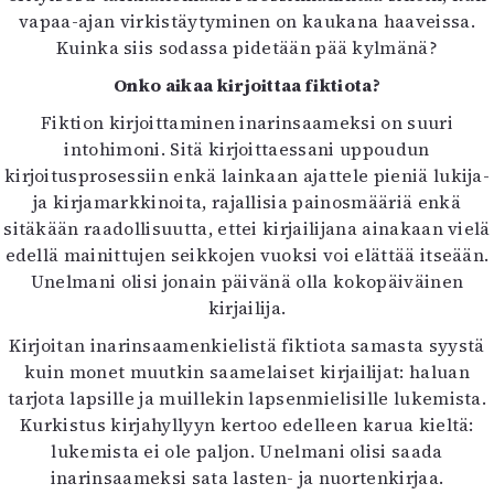
vapaa-ajan virkistäytyminen on kaukana haaveissa.
Kuinka siis sodassa pidetään pää kylmänä?
Onko aikaa kirjoittaa fiktiota?
Fiktion kirjoittaminen inarinsaameksi on suuri
intohimoni. Sitä kirjoittaessani uppoudun
kirjoitusprosessiin enkä lainkaan ajattele pieniä lukija-
ja kirjamarkkinoita, rajallisia painosmääriä enkä
sitäkään raadollisuutta, ettei kirjailijana ainakaan vielä
edellä mainittujen seikkojen vuoksi voi elättää itseään.
Unelmani olisi jonain päivänä olla kokopäiväinen
kirjailija.
Kirjoitan inarinsaamenkielistä fiktiota samasta syystä
kuin monet muutkin saamelaiset kirjailijat: haluan
tarjota lapsille ja muillekin lapsenmielisille lukemista.
Kurkistus kirjahyllyyn kertoo edelleen karua kieltä:
lukemista ei ole paljon. Unelmani olisi saada
inarinsaameksi sata lasten- ja nuortenkirjaa.