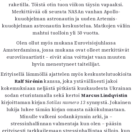
raketilla. Töistä otin tuon viikon täysin vapaaksi.
Merkittävää oli seurata NASAn vanhan Apollo-
kuuohjelman astronautin ja uuden Artemis-
kuuohjelman astronautin keskustelua. Matkojen väliin
mahtui tuolloin yli 50 vuotta.
Olen ollut myös mukana Eurovisiojuhlassa
Amsterdamissa, jossa mukana ovat olleet merkittävät
euroviisuartistit – eivät aina voittajat vaan muuten
hyvin menestyneet taiteilijat.
Erityisellä lämmöllä ajattelen myös keskustelutuokioita
Ralf Sirénin
kanssa, joka ystävällisesti jakoi
kokemuksiaan neljästä pitkästä kuukaudesta Ukrainan
sodan eturintamalla sekä kertoi
Marcus Lindqvistin
kirjoittaman kirjan
Sotilas numero 13
synnystä. Jokainen
lukija lukee tämän kirjan omasta näkökulmastaan.
Minulle valkeni sodankäynnin arki, ja –
stressinhallinnan valmentaja kun olen – pääsin
erityisesti tarkkailemaan stressinhallintaa silloin, kun