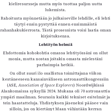
kieliresursseja mutta myös tuottaa paljon uutta
lukemista.
Rahoitusta myönnetään jo julkaiseville lehdille, eli lehti
täytyi ensin pystyttää ennen ensimmäistä
rahanhakukierrosta. Tästä prosessista voisi laatia oman
kirjoituksensa.
Lehtityön helmiä
Ehdottomia kohokohtia omassa lehtityössäni on ollut
monia, mutta nostan joitakin omasta mielestäni
parhaimpia hetkiä.
On ollut suuri ilo osallistua toimittajana viikon
kestäneeseen kansainväliseen astronauttikongressiin
(ASE,
Association of Space Explorers
) Noordwijkissä
Alankomaissa syksyllä 2024. Mukana oli 70 astronauttia
ympäri maailman. Seurasin kaikki tekniset esitelmät ja
tein haastatteluja. Yhdistyksen jäseneksi pääsee vain
silloin, jos on kiertänyt Maan vähintään kerran