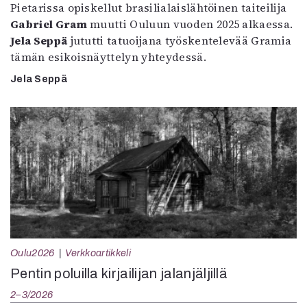
Pietarissa opiskellut brasilialaislähtöinen taiteilija
Gabriel Gram
muutti Ouluun vuoden 2025 alkaessa.
Jela Seppä
jututti tatuoijana työskentelevää Gramia
tämän esikoisnäyttelyn yhteydessä.
Jela Seppä
Oulu2026
Verkkoartikkeli
Pentin poluilla kirjailijan jalanjäljillä
2–3/2026