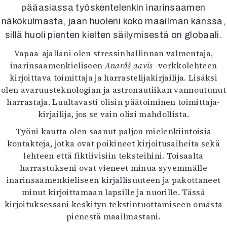
Kirjat
pääasiassa työskentelenkin inarinsaamen
In English
näkökulmasta, jaan huoleni koko maailman kanssa,
Esitystaide
sillä huoli pienten kielten säilymisestä on globaali.
Arkisto
Vapaa-ajallani olen stressinhallinnan valmentaja,
inarinsaamenkieliseen
Anarâš aavis
-verkkolehteen
Lehdet
kirjoittava toimittaja ja harrastelijakirjailija. Lisäksi
4/2026
olen avaruusteknologian ja astronautiikan vannoutunut
2–3/2026
harrastaja. Luultavasti olisin päätoiminen toimittaja-
1/2026
kirjailija, jos se vain olisi mahdollista.
6/2025
Työni kautta olen saanut paljon mielenkiintoisia
5/2025 saame
kontakteja, jotka ovat poikineet kirjoitusaiheita sekä
5/2025
lehteen että fiktiivisiin teksteihini. Toisaalta
Lehtiarkisto
harrastukseni ovat vieneet minua syvemmälle
inarinsaamenkieliseen kirjallisuuteen ja pakottaneet
Info
minut kirjoittamaan lapsille ja nuorille. Tässä
Tilaus ja irtonumerot
kirjoituksessani keskityn tekstintuottamiseen omasta
Yhteistyössä
pienestä maailmastani.
Toimitus