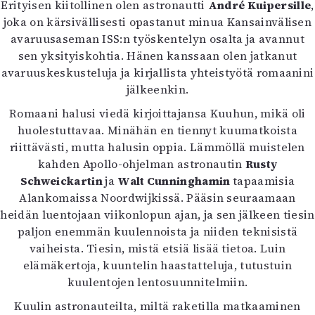
Erityisen kiitollinen olen astronautti
André Kuipersille
,
joka on kärsivällisesti opastanut minua Kansainvälisen
avaruusaseman ISS:n työskentelyn osalta ja avannut
sen yksityiskohtia. Hänen kanssaan olen jatkanut
avaruuskeskusteluja ja kirjallista yhteistyötä romaanini
jälkeenkin.
Romaani halusi viedä kirjoittajansa Kuuhun, mikä oli
huolestuttavaa. Minähän en tiennyt kuumatkoista
riittävästi, mutta halusin oppia. Lämmöllä muistelen
kahden Apollo-ohjelman astronautin
Rusty
Schweickartin
ja
Walt Cunninghamin
tapaamisia
Alankomaissa Noordwijkissä. Pääsin seuraamaan
heidän luentojaan viikonlopun ajan, ja sen jälkeen tiesin
paljon enemmän kuulennoista ja niiden teknisistä
vaiheista. Tiesin, mistä etsiä lisää tietoa. Luin
elämäkertoja, kuuntelin haastatteluja, tutustuin
kuulentojen lentosuunnitelmiin.
Kuulin astronauteilta, miltä raketilla matkaaminen