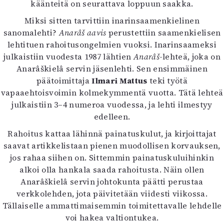
käänteitä on seurattava loppuun saakka.
Miksi sitten tarvittiin inarinsaamenkielinen
sanomalehti?
Anarâš aavis
perustettiin saamenkielisen
lehtituen rahoitusongelmien vuoksi. Inarinsaameksi
julkaistiin vuodesta 1987 lähtien
Anarâš
-lehteä, joka on
Anarâškielâ servin jäsenlehti. Sen ensimmäinen
päätoimittaja
Ilmari Mattus
teki työtä
vapaaehtoisvoimin kolmekymmentä vuotta. Tätä lehteä
julkaistiin 3–4 numeroa vuodessa, ja lehti ilmestyy
edelleen.
Rahoitus kattaa lähinnä painatuskulut, ja kirjoittajat
saavat artikkelistaan pienen muodollisen korvauksen,
jos rahaa siihen on. Sittemmin painatuskuluihinkin
alkoi olla hankala saada rahoitusta. Näin ollen
Anarâškielâ servin johtokunta päätti perustaa
verkkolehden, jota päivitetään viidesti viikossa.
Tällaiselle ammattimaisemmin toimitettavalle lehdelle
voi hakea valtiontukea.