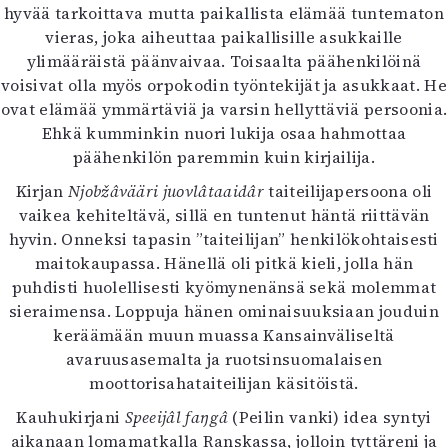
hyvää tarkoittava mutta paikallista elämää tuntematon
vieras, joka aiheuttaa paikallisille asukkaille
ylimääräistä päänvaivaa. Toisaalta päähenkilöinä
voisivat olla myös orpokodin työntekijät ja asukkaat. He
ovat elämää ymmärtäviä ja varsin hellyttäviä persoonia.
Ehkä kumminkin nuori lukija osaa hahmottaa
päähenkilön paremmin kuin kirjailija.
Kirjan
Njobžâvääri juovlâtaaidâr
taiteilijapersoona oli
vaikea kehiteltävä, sillä en tuntenut häntä riittävän
hyvin. Onneksi tapasin ”taiteilijan” henkilökohtaisesti
maitokaupassa. Hänellä oli pitkä kieli, jolla hän
puhdisti huolellisesti kyömynenänsä sekä molemmat
sieraimensa. Loppuja hänen ominaisuuksiaan jouduin
keräämään muun muassa Kansainväliseltä
avaruusasemalta ja ruotsinsuomalaisen
moottorisahataiteilijan käsitöistä.
Kauhukirjani
Speeijâl faŋgâ
(Peilin vanki) idea syntyi
aikanaan lomamatkalla Ranskassa, jolloin tyttäreni ja