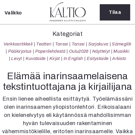
Tilaa
Valikko
Sulje
Kategoriat
Kategoriat
Verkkoartikkeli
Verkkoartikkeli
Teatteri
Tanssi
Tanssi
Sarjakuva
Sámegillii
Teatteri
Pääkirjoitus
Paperilehdestä
Oulu2026
Näyttelyt
Musiikki
Tanssi
Levyt
Kuvataide
Kirjat
In English
Esitystaide
Arkisto
Tanssi
Sarjakuva
Elämää inarinsaamelaisena
Sámegillii
tekstintuottajana ja kirjailijana
Pääkirjoitus
Paperilehdestä
Ensin lienee aiheellista esittäytyä. Työelämässäni
Oulu2026
olen inarinsaamen yliopistonlehtori. Erikoisalaani
Näyttelyt
on kielenelvytys eli käytännössä mahdollisimman
Musiikki
Levyt
hyvän tulevaisuuden rakentaminen
Kuvataide
vähemmistökielille, eritoten inarinsaamelle. Vaikka