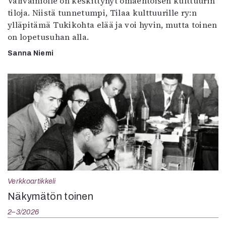
Välivainiolle on keskittynyt omaehtoisen kulttuurin
tiloja. Niistä tunnetumpi, Tilaa kulttuurille ry:n
ylläpitämä Tukikohta elää ja voi hyvin, mutta toinen
on lopetusuhan alla.
Sanna Niemi
Verkkoartikkeli
Näkymätön toinen
2–3/2026