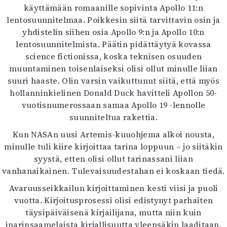
käyttämään romaanille sopivinta Apollo 11:n
lentosuunnitelmaa. Poikkesin siitä tarvittavin osin ja
yhdistelin siihen osia Apollo 9:n ja Apollo 10:n
lentosuunnitelmista. Päätin pidättäytyä kovassa
science fictionissa, koska teknisen osuuden
muuntaminen toisenlaiseksi olisi ollut minulle liian
suuri haaste. Olin varsin vaikuttunut siitä, että myös
hollanninkielinen Donald Duck havitteli Apollon 50-
vuotisnumerossaan samaa Apollo 19 -lennolle
suunniteltua rakettia.
Kun NASAn uusi Artemis-kuuohjema alkoi nousta,
minulle tuli kiire kirjoittaa tarina loppuun – jo siitäkin
syystä, etten olisi ollut tarinassani liian
vanhanaikainen. Tulevaisuudestahan ei koskaan tiedä.
Avaruusseikkailun kirjoittaminen kesti viisi ja puoli
vuotta. Kirjoitusprosessi olisi edistynyt parhaiten
täysipäiväisenä kirjailijana, mutta niin kuin
inarinsaamelaista kirjallisuutta yleensäkin laaditaan,