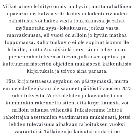
Viikottainen lehtityö onnistuu hyvin, mutta rahallinen
epävarmuus kalvaa silti: kuluvan kalenterivuoden
rahoitusta voi hakea vasta toukokuussa, ja rahat
myönnetään syys–lokakuussa, joskus vasta
marraskuussa, eli vuosi on silloin jo hyvän matkaa
loppumassa. Rahoituskuvio ei ole sopinut isommille
lehdille, mutta Anarâškielâ servi sinnittelee oman
pienen rahoituksensa turvin, julkaisee opetus- ja
kulttuuriministeriön ohjeiden mukaisesti kaikenlaisia
kirjoituksia ja toivoo aina parasta.
Tätä kirjoitettaessa syyskuu on päättymässä, mutta
emme edelleenkään ole saaneet päätöstä vuoden 2025
rahoituksesta. Verkkolehden julkaisualusta on
kumminkin rakennettu siten, että kirjoittamista voi
milloin tahansa vähentää. Julkaisemme lehteä
rahoittajan asettamien vaatimusten mukaisesti, jottei
lehden tulevaisuus ainakaan rahoituksen vuoksi
vaarantuisi. Tällainen julkaisutoiminta sitoo