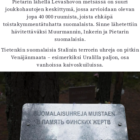
Pietarin lähellä Levashovon metsässä on suuri
joukkohautojen keskittymä, jossa arvioidaan olevan
jopa 40 000 ruumista, joista ehkäpä
toistakymmentätuhatta suomalaista. Sinne lähetettiin
hävitettäväksi Muurmannin, Inkerin ja Pietarin
suomalaisia.
Tietenkin suomalaisia Stalinin terrorin uhreja on pitkin
Venäjänmaata – esimerkiksi Uralilla paljon, osa
vanhoissa kaivoskuiluissa.