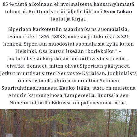
85 % tästä aikoinaan elinvoimaisesta kansanryhmästä
tuhoutui. Kulttuurista jäi jäljelle lähinnä
Sven Lokan
taulut ja kirjat.
Siperiaan karkotettiin tsaarinaikana suomalaisia,
esimerkiksi 1826–1888 Suomesta ja Inkeristä 3 321
henkeä. Siperiaan muodostui suomalaisia kyliä kuten
Helsinki. Osa kutsui itseään ”korlekoiksi” –
mahdollisesti karjalaista tarkoittavasta sanasta –
eivätkä tienneet, miten olivat Siperiaan päätyneet.
Jotkut muuttivat sitten Neuvosto-Karjalaan. Jonkinlaista
innostusta oli aikoinaan muuttaa Suomen
Suuriruhtinaskunnasta Kauko-Itään, tästä on muistona
Amurin kaupunginosa Tampereella. Ruotsalaisen
Nobelin tehtailla Bakussa oli paljon suomalaisia.