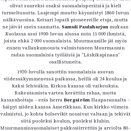
olivat suureksi osaksi suomalaisperäisiä ja kieli
turmeltunutta. Laajempi muutto käynnistyi 1860-luvun
nälkävuosina. Keisari lupaili pioneereille etuja, mutta
ne jäivät usein saamatta.
Samuli Paulaharjun
mukaan
Kuolassa asui 1900-luvun alussa noin 15 000 ihmistä,
joista ehkä 2 000 suomalaista. Muurmannille jäi myös
ennen vallankumousta valmistuneen Muurmannin
radan suomalaisia työläisiä ja ”Läskikapinaan”
osallistuneita.
1920-luvulla sanottiin suomalaisia asuvan
viidessäkymmenessä paikassa, heillä oli 24 koulua ja
kaksi lehteäkin. Kirkon kanssa oli vaikeuksia.
Rakentamista varten kerättiin rahaa, mutta
kassanhoitaja – eräs herra
Bergström
Haaparannalta –
häipyi niiden kanssa Amerikkaan. Kun kirkko viimein
valmistui, jo kohta bolsevikit nousivat valtaan ja tekivät
siitä puoleksi koulun, puoleksi klubin.
Muurmanninsuomalaiset pakkosiirrettiin ja arviolta 80–