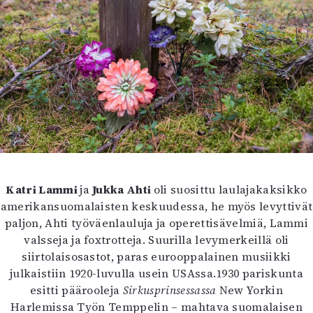
Katri Lammi
ja
Jukka Ahti
oli suosittu laulajakaksikko
amerikansuomalaisten keskuudessa, he myös levyttivät
paljon, Ahti työväenlauluja ja operettisävelmiä, Lammi
valsseja ja foxtrotteja. Suurilla levymerkeillä oli
siirtolaisosastot, paras eurooppalainen musiikki
julkaistiin 1920-luvulla usein USAssa.1930 pariskunta
esitti päärooleja
Sirkusprinsessassa
New Yorkin
Harlemissa Työn Temppelin – mahtava suomalaisen