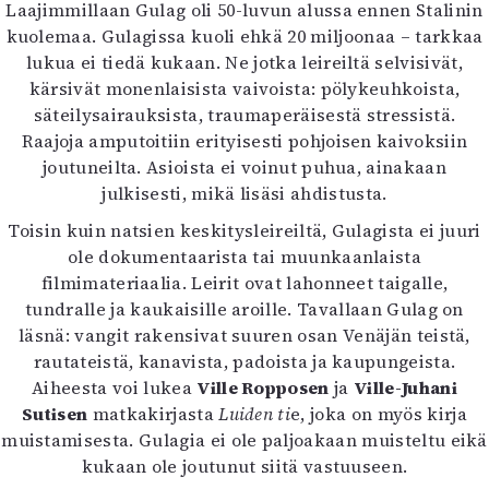
Laajimmillaan Gulag oli 50-luvun alussa ennen Stalinin
kuolemaa. Gulagissa kuoli ehkä 20 miljoonaa – tarkkaa
lukua ei tiedä kukaan. Ne jotka leireiltä selvisivät,
kärsivät monenlaisista vaivoista: pölykeuhkoista,
säteilysairauksista, traumaperäisestä stressistä.
Raajoja amputoitiin erityisesti pohjoisen kaivoksiin
joutuneilta. Asioista ei voinut puhua, ainakaan
julkisesti, mikä lisäsi ahdistusta.
Toisin kuin natsien keskitysleireiltä, Gulagista ei juuri
ole dokumentaarista tai muunkaanlaista
filmimateriaalia. Leirit ovat lahonneet taigalle,
tundralle ja kaukaisille aroille. Tavallaan Gulag on
läsnä: vangit rakensivat suuren osan Venäjän teistä,
rautateistä, kanavista, padoista ja kaupungeista.
Aiheesta voi lukea
Ville Ropposen
ja
Ville-Juhani
Sutisen
matkakirjasta
Luiden ti
e, joka on myös kirja
muistamisesta. Gulagia ei ole paljoakaan muisteltu eikä
kukaan ole joutunut siitä vastuuseen.