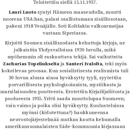
Teloitettiin siellä 15.11.1937.
Lauri Luoto
syntyi Hämeen maaseudulla, muutti
nuorena USA:han, palasi osallistumaan sisällissotaan,
pakeni 1918 Venäjälle. Soti Koltšakin valkoarmeijaa
vastaan Siperiassa.
Kirjoitti Suomen sisällissodasta kehuttuja kirjoja, ne
julkaistiin Yhdysvalloissa 1920-luvulla, mikä
myöhemmin oli raskauttava tekijä. Sai vaikutteita
Zacharias Topeliukselta
ja
Santeri Ivalolta
, teki myös
kokeilevaa proosaa. Kun sosialistisesta realismista tuli
30-luvun alussa ainoa hyväksytty tyyli, syytettiin
porvarillisesta psykologisoinnista, mystiikasta ja
marxilaisuuden puutteesta. Erotettiin Kirjailijaliitosta ja
puolueesta 1935. Yritti saada muuttolupaa Suomeen;
vain vaimo ja poika olisi hyväksytty. Kuulusteluissa
myönsi (kidutettuna?) haukkuneensa
neuvostojärjestelmää mutkan kautta kehumalla
amerikansuomalaisten Säde-kommuunia kirjassaan