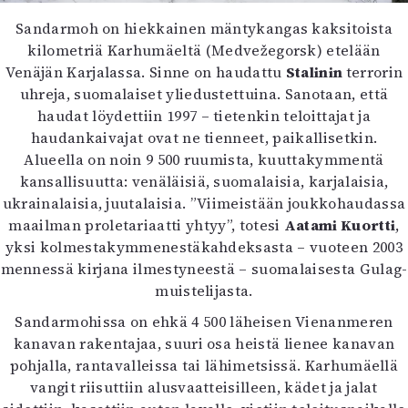
Mediatiedot
Sandarmoh on hiekkainen mäntykangas kaksitoista
Kaltio ry
kilometriä Karhumäeltä (Medvežegorsk) etelään
Venäjän Karjalassa. Sinne on haudattu
Stalinin
terrorin
uhreja, suomalaiset yliedustettuina. Sanotaan, että
haudat löydettiin 1997 – tietenkin teloittajat ja
haudankaivajat ovat ne tienneet, paikallisetkin.
Alueella on noin 9 500 ruumista, kuuttakymmentä
kansallisuutta: venäläisiä, suomalaisia, karjalaisia,
ukrainalaisia, juutalaisia. ”Viimeistään joukkohaudassa
maailman proletariaatti yhtyy”, totesi
Aatami Kuortti
,
yksi kolmestakymmenestäkahdeksasta – vuoteen 2003
mennessä kirjana ilmestyneestä – suomalaisesta Gulag-
muistelijasta.
Sandarmohissa on ehkä 4 500 läheisen Vienanmeren
kanavan rakentajaa, suuri osa heistä lienee kanavan
pohjalla, rantavalleissa tai lähimetsissä. Karhumäellä
vangit riisuttiin alusvaatteisilleen, kädet ja jalat