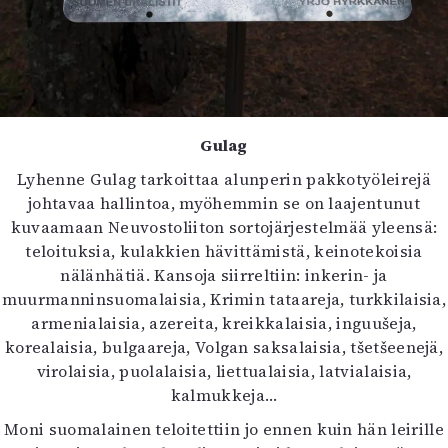
Gulag
Lyhenne Gulag tarkoittaa alunperin pakkotyöleirejä
johtavaa hallintoa, myöhemmin se on laajentunut
kuvaamaan Neuvostoliiton sortojärjestelmää yleensä:
teloituksia, kulakkien hävittämistä, keinotekoisia
nälänhätiä. Kansoja siirreltiin: inkerin- ja
muurmanninsuomalaisia, Krimin tataareja, turkkilaisia,
armenialaisia, azereita, kreikkalaisia, inguušeja,
korealaisia, bulgaareja, Volgan saksalaisia, tšetšeenejä,
virolaisia, puolalaisia, liettualaisia, latvialaisia,
kalmukkeja…
Moni suomalainen teloitettiin jo ennen kuin hän leirille