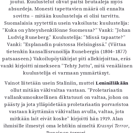
joutui. Kuulustelut olivat paitsi brutaaleja myös
absurdeja. Monesti tapettavien määrä oli ennalta
sovittu – mitään kuulusteluja ei olisi tarvittu.
Suomalaisia syytettiin usein vakoilusta: kuulustelija:
”Kuka on yhteyshenkilönne Suomessa?” Vanki: ”Johan
Ludvig Runeberg.” Kuulustelija: ”Missä tapaatte?”
Vanki: ”Esplanadin puistossa Helsingissä.” (Viittaa
tietenkin kansallisrunoilija Runebergin (1804–1877)
patsaaseen.) Vakoilupöytäkirjat piti allekirjoittaa, eräs
vanki kirjoitti nimekseen ”Tehty Juttu”, mitä venäläinen
kuulustelija ei varmaan ymmärtänyt.
Vainot liitetään usein Staliniin, muttei
Leninilläkään
ollut mitään väkivaltaa vastaan. ”Proletariaatin
vallankumouksellinen diktatuuri on valtaa, johon on
päästy ja jota ylläpidetään proletariaatin porvaristoa
vastaan käyttämän väkivallan avulla, valtaa, jota
mitkään lait eivät koske” kirjoitti hän 1919. Alan
ihmisille ilmestyi oma lehtikin nimeltä
Krasnyi Terror
,
Punainen terrori.