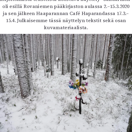
Kirjat
oli esillä Rovaniemen pääkirjaston aulassa 2.–15.3.2020
In English
ja sen jälkeen Haaparannan Café Haparandassa 17.3.–
Esitystaide
15.4. Julkaisemme tässä näyttelyn tekstit sekä osan
Arkisto
kuvamateriaalista.
Lehdet
4/2026
2–3/2026
1/2026
6/2025
5/2025 saame
5/2025
Lehtiarkisto
Info
Tilaus ja irtonumerot
Yhteistyössä
Toimitus