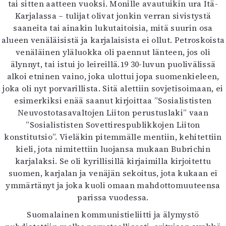
tai sitten aatteen vuoksi. Monille avautuikin ura Itä-
Karjalassa – tulijat olivat jonkin verran sivistystä
saaneita tai ainakin lukutaitoisia, mitä suurin osa
alueen venäläisistä ja karjalaisista ei ollut. Petroskoista
venäläinen yläluokka oli paennut länteen, jos oli
älynnyt, tai istui jo leireillä.19 30-luvun puolivälissä
alkoi etninen vaino, joka ulottui jopa suomenkieleen,
joka oli nyt porvarillista. Sitä alettiin sovjetisoimaan, ei
esimerkiksi enää saanut kirjoittaa ”Sosialististen
Neuvostotasavaltojen Liiton perustuslaki” vaan
”Sosialististen Sovettirespublikkojen Liiton
konstitutsio”. Vieläkin pitemmälle mentiin, kehitettiin
kieli, jota nimitettiin luojansa mukaan Bubrichin
karjalaksi. Se oli kyrillisillä kirjaimilla kirjoitettu
suomen, karjalan ja venäjän sekoitus, jota kukaan ei
ymmärtänyt ja joka kuoli omaan mahdottomuuteensa
parissa vuodessa.
Suomalainen kommunistieliitti ja älymystö