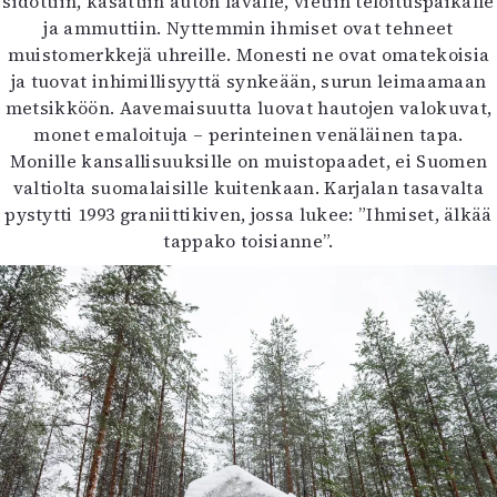
sidottiin, kasattiin auton lavalle, vietiin teloituspaikalle
ja ammuttiin. Nyttemmin ihmiset ovat tehneet
muistomerkkejä uhreille. Monesti ne ovat omatekoisia
ja tuovat inhimillisyyttä synkeään, surun leimaamaan
metsikköön. Aavemaisuutta luovat hautojen valokuvat,
monet emaloituja – perinteinen venäläinen tapa.
Monille kansallisuuksille on muistopaadet, ei Suomen
valtiolta suomalaisille kuitenkaan. Karjalan tasavalta
pystytti 1993 graniittikiven, jossa lukee: ”Ihmiset, älkää
tappako toisianne”.