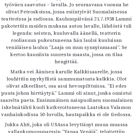
työväen saavutus – lavalla. Jo seuraavana vuonna he
olivat Petroskoissa, jossa esiintyivät Suomalaisessa
teatterissa ja radiossa. Kauhunpäivänä 21.7.1938 Lammi
pakotettiin muiden mukana auton lavalle, lähdöstä tuli
legenda: seisten, kuuluvalla äänellä, teatterin
rooliasuun pukeutuneena hän lauloi kuuluisan
venäläisen laulun ”Laaja on mun synnyinmaani”. Se
kertoo kauniista suuresta maasta, jossa on tilaa
hengittää.
Matka vei Äänisen karulle Kalkkisaarelle, jossa
louhittiin myrkyllistä sammumatonta kalkkia. Olot
olivat alkeelliset, osa asui hevospilttuissa. ”Ei edes
puuta johon hirttäytyä.” Lammi oli ainut, jonka onnistui
saarelta paeta. Ensimmäinen naispuolinen suomalainen
iskelmätähti kuoli katkeroituneena Laatokan Valamon
vanhainkodissa 50-luvulla, hautapaikka ei ole tiedossa.
Jukka Ahti, joka oli USAssa levyttänyt muun muassa
vallankumousmarssin ”Vapaa Venäjä”, teloitettiin