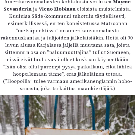
Amerikansuomalaisten kohtaloista voi lukea
Mayme
Sevanderin
ja
Vieno Zlobinan
eloisista muistelmista.
Kuuluisa Säde-kommuuni tuhottiin täydellisesti,
esimerkillisessä, eniten koneistetussa Matroonan
”metsäpunktissa” on amerikansuomalaista
rakennuskantaa ja tulijoiden jälkeläisiäkin. Heitä oli 90-
luvun alussa Karjalassa jäljellä muutama sata, joista
sittemmin osa on ”paluumuuttajina” tullut Suomeen,
missä eivät luultavasti olleet koskaan käyneetkään.
”Isän olisi ollut parempi pysyä paikallaan, eikä lähteä
hoopoilemaan tänne”, eräs jälkeläinen toteaa.
(”Hoopoilla” tulee varmaan amerikanenglannin hobo-
sanasta, joka tarkoittaa maankiertäjää.)