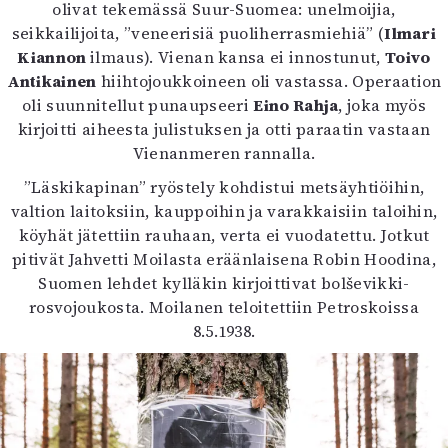
olivat tekemässä Suur-Suomea: unelmoijia,
seikkailijoita, ”veneerisiä puoliherrasmiehiä” (
Ilmari
Kiannon
ilmaus). Vienan kansa ei innostunut,
Toivo
Antikainen
hiihtojoukkoineen oli vastassa. Operaation
oli suunnitellut punaupseeri
Eino Rahja
, joka myös
kirjoitti aiheesta julistuksen ja otti paraatin vastaan
Vienanmeren rannalla.
”Läskikapinan” ryöstely kohdistui metsäyhtiöihin,
valtion laitoksiin, kauppoihin ja varakkaisiin taloihin,
köyhät jätettiin rauhaan, verta ei vuodatettu. Jotkut
pitivät Jahvetti Moilasta eräänlaisena Robin Hoodina,
Suomen lehdet kylläkin kirjoittivat bolševikki-
rosvojoukosta. Moilanen teloitettiin Petroskoissa
8.5.1938.