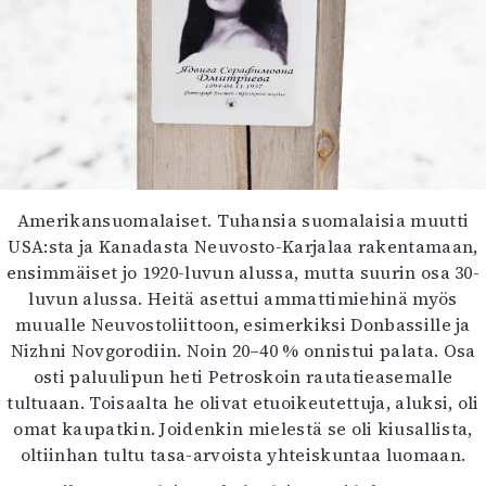
Amerikansuomalaiset. Tuhansia suomalaisia muutti
USA:sta ja Kanadasta Neuvosto-Karjalaa rakentamaan,
ensimmäiset jo 1920-luvun alussa, mutta suurin osa 30-
luvun alussa. Heitä asettui ammattimiehinä myös
muualle Neuvostoliittoon, esimerkiksi Donbassille ja
Nizhni Novgorodiin. Noin 20–40 % onnistui palata. Osa
osti paluulipun heti Petroskoin rautatieasemalle
tultuaan. Toisaalta he olivat etuoikeutettuja, aluksi, oli
omat kaupatkin. Joidenkin mielestä se oli kiusallista,
oltiinhan tultu tasa-arvoista yhteiskuntaa luomaan.