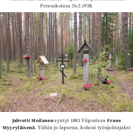
Petroskoissa 26.2.1938.
Jahvetti Moilanen
syntyi 1881 Viipurissa
Frans
Myyryläisenä
. Töihin jo lapsena, kohosi työnjohtajaksi