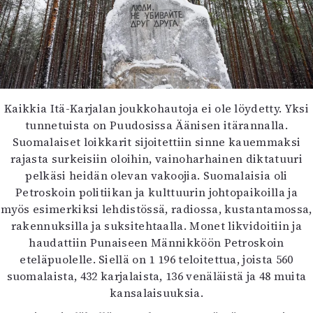
Kaikkia Itä-Karjalan joukkohautoja ei ole löydetty. Yksi
tunnetuista on Puudosissa Äänisen itärannalla.
Suomalaiset loikkarit sijoitettiin sinne kauemmaksi
rajasta surkeisiin oloihin, vainoharhainen diktatuuri
pelkäsi heidän olevan vakoojia. Suomalaisia oli
Petroskoin politiikan ja kulttuurin johtopaikoilla ja
myös esimerkiksi lehdistössä, radiossa, kustantamossa,
rakennuksilla ja suksitehtaalla. Monet likvidoitiin ja
haudattiin Punaiseen Männikköön Petroskoin
eteläpuolelle. Siellä on 1 196 teloitettua, joista 560
suomalaista, 432 karjalaista, 136 venäläistä ja 48 muita
kansalaisuuksia.