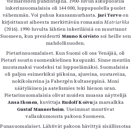
viemäreiden puhdistajina. 1900-luvun alkupuolella
inkerinsuomalaisia oli 144 000, loppupuolella puolet
vähemmän. Voi puhua kansanmurhasta.
Jari Tervo
on
kirjoittanut aiheesta merkittävän romaanin
Matriarkka
(2016). 1990-luvulta lähtien inkeriläisiä on muuttanut
Suomeen, kun presidentti
Mauno Koivisto
soi heille sen
mahdollisuuden.
Pietarinsuomalaiset. Kun Suomi oli osa Venäjää, oli
Pietari suurin suomenkielinen kaupunki. Sinne mentiin
muutamaksi vuodeksi tai loppuelämäksi. Suomalaisia
oli paljon esimerkiksi piikoina, ajureina, suutareina,
nokikolareina ja Fabergén kultaseppinä. Moni
säätyläinen ja aatelismies teki hienon uran.
Pietarinsuomalaisia olivat muiden muassa näyttelijä
Ansa Ikonen
, kuvittaja
Rudolf Koivu
ja marsalkka
Gustaf Mannerheim
. Useimmat muuttivat
vallankumousta pakoon Suomeen.
Punasuomalaiset. Lähtivät pakoon hävittyä sisällissotaa