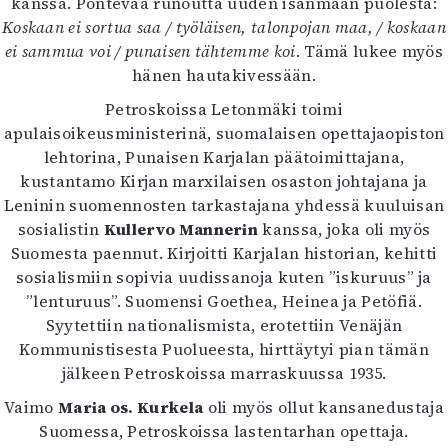
kanssa. Pontevaa runoutta uuden isänmaan puolesta:
Koskaan ei sortua saa / työläisen, talonpojan maa, / koskaan
ei sammua voi / punaisen tähtemme koi
. Tämä lukee myös
hänen hautakivessään.
Petroskoissa Letonmäki toimi
apulaisoikeusministerinä, suomalaisen opettajaopiston
lehtorina, Punaisen Karjalan päätoimittajana,
kustantamo Kirjan marxilaisen osaston johtajana ja
Leninin suomennosten tarkastajana yhdessä kuuluisan
sosialistin
Kullervo Mannerin
kanssa, joka oli myös
Suomesta paennut. Kirjoitti Karjalan historian, kehitti
sosialismiin sopivia uudissanoja kuten ”iskuruus” ja
”lenturuus”. Suomensi Goethea, Heinea ja Petöfiä.
Syytettiin nationalismista, erotettiin Venäjän
Kommunistisesta Puolueesta, hirttäytyi pian tämän
jälkeen Petroskoissa marraskuussa 1935.
Vaimo
Maria os. Kurkela
oli myös ollut kansanedustaja
Suomessa, Petroskoissa lastentarhan opettaja.