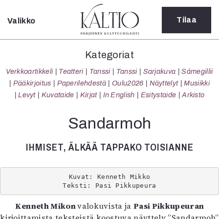
Tilaa
Valikko
Sulje
Kategoriat
Kategoriat
Verkkoartikkeli
Verkkoartikkeli
Teatteri
Tanssi
Tanssi
Sarjakuva
Sámegillii
Teatteri
Pääkirjoitus
Paperilehdestä
Oulu2026
Näyttelyt
Musiikki
Tanssi
Levyt
Kuvataide
Kirjat
In English
Esitystaide
Arkisto
Tanssi
Sarjakuva
Sandarmoh
Sámegillii
Pääkirjoitus
IHMISET, ÄLKÄÄ TAPPAKO TOISIANNE
Paperilehdestä
Oulu2026
Näyttelyt
Kuvat: Kenneth Mikko
Teksti: Pasi Pikkupeura
Musiikki
Levyt
Kenneth Mikon
valokuvista ja
Pasi Pikkupeuran
Kuvataide
kirjoittamista teksteistä koostuva näyttely
”Sandarmoh”