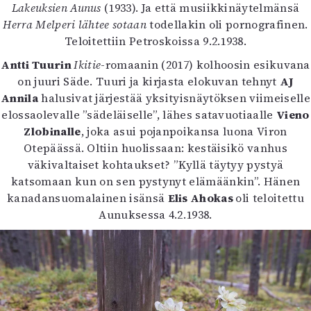
Lakeuksien Aunus
(1933). Ja että musiikkinäytelmänsä
Herra Melperi lähtee sotaan
todellakin oli pornografinen.
Teloitettiin Petroskoissa 9.2.1938.
Antti Tuurin
Ikitie
-romaanin (2017) kolhoosin esikuvana
on juuri Säde. Tuuri ja kirjasta elokuvan tehnyt
AJ
Annila
halusivat järjestää yksityisnäytöksen viimeiselle
elossaolevalle ”sädeläiselle”, lähes satavuotiaalle
Vieno
Zlobinalle
, joka asui pojanpoikansa luona Viron
Otepäässä. Oltiin huolissaan: kestäisikö vanhus
väkivaltaiset kohtaukset? ”Kyllä täytyy pystyä
katsomaan kun on sen pystynyt elämäänkin”. Hänen
kanadansuomalainen isänsä
Elis Ahokas
oli teloitettu
Aunuksessa 4.2.1938.