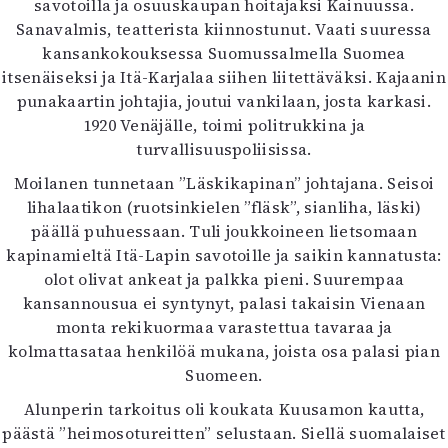
savotoilla ja osuuskaupan hoitajaksi Kainuussa.
Sanavalmis, teatterista kiinnostunut. Vaati suuressa
kansankokouksessa Suomussalmella Suomea
itsenäiseksi ja Itä-Karjalaa siihen liitettäväksi. Kajaanin
punakaartin johtajia, joutui vankilaan, josta karkasi.
1920 Venäjälle, toimi politrukkina ja
turvallisuuspoliisissa.
Moilanen tunnetaan ”Läskikapinan” johtajana. Seisoi
lihalaatikon (ruotsinkielen ”fläsk”, sianliha, läski)
päällä puhuessaan. Tuli joukkoineen lietsomaan
kapinamieltä Itä-Lapin savotoille ja saikin kannatusta:
olot olivat ankeat ja palkka pieni. Suurempaa
kansannousua ei syntynyt, palasi takaisin Vienaan
monta rekikuormaa varastettua tavaraa ja
kolmattasataa henkilöä mukana, joista osa palasi pian
Suomeen.
Alunperin tarkoitus oli koukata Kuusamon kautta,
päästä ”heimosotureitten” selustaan. Siellä suomalaiset