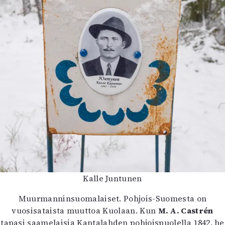
Kalle Juntunen
Muurmanninsuomalaiset. Pohjois-Suomesta on
vuosisataista muuttoa Kuolaan. Kun
M. A. Castrén
tapasi saamelaisia Kantalahden pohjoispuolella 1842, he