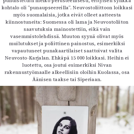
puhdistettiin melko perusteellisesti, erityisen synkkä
kohtalo oli ”punaupseereilla”. Neuvostoliittoon loikkasi
myös suomalaisia, jotka eivät olleet aatteesta
kiinnostuneita: Suomessa oli lama ja Neuvostoliiton
saavutuksia mainostettiin, eikä vain
vasemmistolehdissä. Muuton syynä olivat myös
muilutukset ja poliittinen painostus, esimerkiksi
vapautuneet punakaartilaiset saattoivat valita
Neuvosto-Karjalan. Ehkäpä 15 000 loikkasi. Heihin ei
luotettu, osa joutui esimerkiksi Nivan
rakennustyömaalle alkeellisiin oloihin Kuolassa, osa
Äänisen taakse tai Siperiaan.