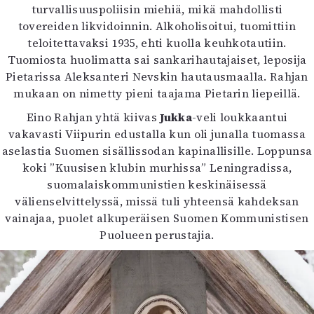
turvallisuuspoliisin miehiä, mikä mahdollisti
tovereiden likvidoinnin. Alkoholisoitui, tuomittiin
teloitettavaksi 1935, ehti kuolla keuhkotautiin.
Tuomiosta huolimatta sai sankarihautajaiset, leposija
Pietarissa Aleksanteri Nevskin hautausmaalla. Rahjan
mukaan on nimetty pieni taajama Pietarin liepeillä.
Eino Rahjan yhtä kiivas
Jukka
-veli loukkaantui
vakavasti Viipurin edustalla kun oli junalla tuomassa
aselastia Suomen sisällissodan kapinallisille. Loppunsa
koki ”Kuusisen klubin murhissa” Leningradissa,
suomalaiskommunistien keskinäisessä
välienselvittelyssä, missä tuli yhteensä kahdeksan
vainajaa, puolet alkuperäisen Suomen Kommunistisen
Puolueen perustajia.