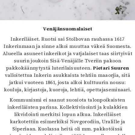
Venäjänsuomalaiset
Inkeriläiset. Ruotsi sai Stolbovan rauhassa 1617
Inkerinmaan ja sinne alkoi muuttaa väkeä Suomesta.
Alueella asuneet inkerikot ja vatjalaiset taas siirtyivät
suurin joukoin Sisä-Venäjälle Tveriin pakoon
pakkokäännytystä luterilaisuuteen.
Pietari Suuren
valloitettua Inkerin asukkaista tehtiin maaorjia, sitä
jatkui vuoteen 1861, josta alkoi kulttuurin nousu:
kouluja, kirjastoja, kuoroja, lehtiä, opettajaseminaari.
Kommunismi ei saanut suosiota talonpoikaisten
inkeriläisten parissa. Kollektivisointi ja kulakkien
likvidointi merkitsi lopun alkua. Inkeriläiset
karkotettiin esimerkiksi Novgorodiin, Uralille ja
Siperiaan. Kuolassa heitä oli mm. pakkotöissä